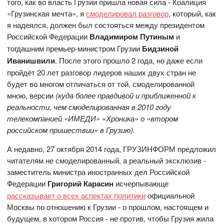
того, как во власть Грузии пришла новая сила - Коалиция
«Грузинская мечта», я
смоделировал разговор
, который, как
я надеялся, должен был состояться между президентом
Российской Федерации
Владимиром Путиным
и
тогдашним премьер-министром Грузии
Бидзиной
Иванишвили
. После этого прошло 2 года, но даже если
пройдёт 20 лет разговор лидеров наших двух стран не
будет во многом отличаться от той, смоделированной
мною, версии
(куда более правдивой и приближенной к
реальности, чем смоделированная в 2010 году
телекомпанией «ИМЕДИ» «Хроника» о «втором
российском пришествии» в Грузию).
А недавно, 27 октября 2014 года, ГРУЗИНФОРМ предложил
читателям не смоделированный, а реальный эксклюзив -
заместитель министра иностранных дел Российской
Федерации
Григорий Карасин
исчерпывающе
рассказывает о всех аспектах политики
официальной
Москвы по отношению к Грузии - о прошлом, настоящем и
будущем, в котором Россия - не против, чтобы Грузия жила