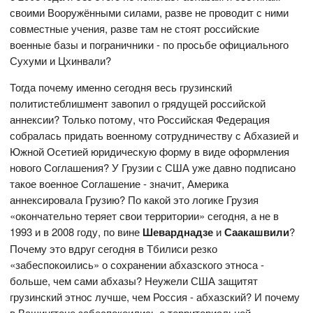
своими Вооружёнными силами, разве не проводит с ними
совместные учения, разве там не стоят российские
военные базы и пограничники - по просьбе официального
Сухуми и Цхинвали?
Тогда почему именно сегодня весь грузинский
политистеблишмент завопил о грядущей российской
аннексии? Только потому, что Российская Федерация
собралась придать военному сотрудничеству с Абхазией и
Южной Осетией юридическую форму в виде оформления
нового Соглашения? У Грузии с США уже давно подписано
такое военное Соглашение - значит, Америка
аннексировала Грузию? По какой это логике Грузия
«окончательно теряет свои территории» сегодня, а не в
1993 и в 2008 году, по вине
Шеварднадзе
и
Саакашвили
?
Почему это вдруг сегодня в Тбилиси резко
«забеспокоились» о сохранении абхазского этноса -
больше, чем сами абхазы? Неужели США защитят
грузинский этнос лучше, чем Россия - абхазский? И почему
в Вашингтоне забеспокоились о территориальной