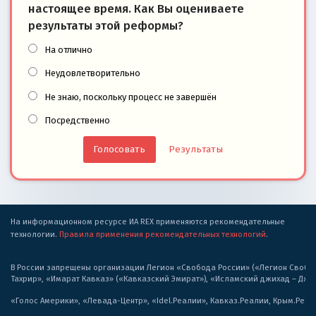
настоящее время. Как Вы оцениваете
результаты этой реформы?
На отлично
Неудовлетворительно
Не знаю, поскольку процесс не завершён
Посредственно
Результаты
На информационном ресурсе ИА REX применяются рекомендательные
технологии.
Правила применения рекомендательных технологий
.
В России запрещены организации Легион «Свобода России» («Легион Свобода
Тахрир», «Имарат Кавказ» («Кавказский Эмират»), «Исламский джихад – Дж
«Голос Америки», «Левада-Центр», «Idel.Реалии», Кавказ.Реалии, Крым.Реал