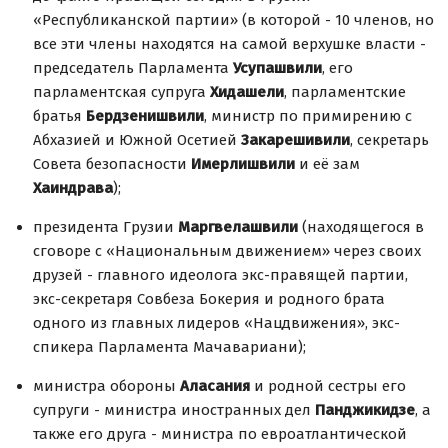
«Республиканской партии» (в которой - 10 членов, но
все эти члены находятся на самой верхушке власти -
председатель Парламента
Усупашвили
, его
парламентская супруга
Хидашели
, парламентские
братья
Бердзенишвили
, министр по примирению с
Абхазией и Южной Осетией
Закарешивили
, секретарь
Совета безопасности
Имерлишвили
и её зам
Хаиндрава
);
президента Грузии
Маргвелашвили
(находящегося в
сговоре с «Национальным движением» через своих
друзей - главного идеолога экс-правящей партии,
экс-секретаря Совбеза Бокерия и родного брата
одного из главных лидеров «Нацдвижения», экс-
спикера Парламента Мачавариани);
министра обороны
Аласания
и родной сестры его
супруги - министра иностранных дел
Панджикидзе
, а
также его друга - министра по евроатлантической