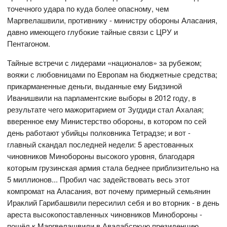
точечного удара по куда более опасному, чем
Маргвелашвили, противнику - министру обороны Аласания,
давно имеющего глубокие тайные связи с ЦРУ и
Пентагоном.
Тайные встречи с лидерами «националов» за рубежом;
вояжи с любовницами по Европам на бюджетные средства;
прикарманенные деньги, выданные ему Бидзиной
Иванишвили на парламентские выборы в 2012 году, в
результате чего мажоритарием от Зугдиди стал Ахалая;
вверенное ему Министерство обороны, в котором по сей
день работают убийцы полковника Тетрадзе; и вот -
главный скандал последней недели: 5 арестованных
чиновников Минобороны высокого уровня, благодаря
которым грузинская армия стала беднее приблизительно на
5 миллионов... Пробил час задействовать весь этот
компромат на Аласания, вот почему примерный семьянин
Ираклий Гарибашвили пересилил себя и во вторник - в день
ареста высокопоставленных чиновников Минобороны -
пошёл к Маргвелашвили в Авалабсркую президенцию,