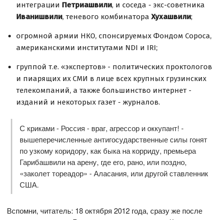
интеграции
Петриашвили
, и соседа - экс-советника
Иванишвили
, теневого комбинатора
Хухашвили
;
огромной армии НКО, спонсируемых Фондом Сороса,
американскими институтами NDI и IRI;
группой т.е. «экспертов» - политических проктологов
и пиарящих их СМИ в лице всех крупных грузинских
телекомпаний, а также большинство интернет -
изданий и некоторых газет - журналов.
С криками - Россия - враг, агрессор и оккупант! -
вышеперечисленные антигосударственные силы гонят
по узкому коридору, как быка на корриду, премьера
Гарибашвили на арену, где его, рано, или поздно,
«заколет тореадор» - Аласания, или другой ставленник
США.
Вспомни, читатель: 18 октября 2012 года, сразу же после