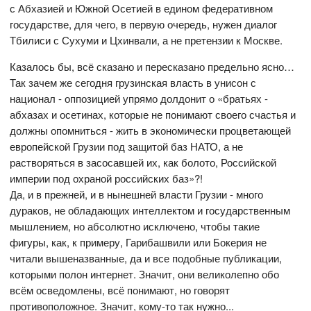
с Абхазией и Южной Осетией в едином федеративном
государстве, для чего, в первую очередь, нужен диалог
Тбилиси с Сухуми и Цхинвали, а не претензии к Москве.
Казалось бы, всё сказано и пересказано предельно ясно…
Так зачем же сегодня грузинская власть в унисон с
национал - оппозицией упрямо долдонит о «братьях -
абхазах и осетинах, которые не понимают своего счастья и
должны опомниться - жить в экономически процветающей
европейской Грузии под защитой баз НАТО, а не
растворяться в засосавшей их, как болото, Российской
империи под охраной российских баз»?!
Да, и в прежней, и в нынешней власти Грузии - много
дураков, не обладающих интеллектом и государственным
мышлением, но абсолютно исключено, чтобы такие
фигуры, как, к примеру, Гарибашвили или Бокерия не
читали вышеназванные, да и все подобные публикации,
которыми полон интернет. Значит, они великолепно обо
всём осведомлены, всё понимают, но говорят
противоположное. Значит, кому-то так нужно...