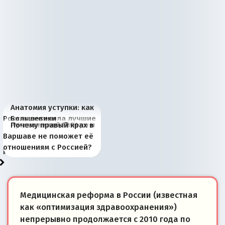
Анатомия уступки: как
Россия потеряла лучшие
Большевики
Киевская марионетка
В России назрели
Миграционный пожар
Россия начинает
Россия зимой 1904
Русская нация вчера и
Почему правый крах в
рыбопромысловые
отличаются от «Яблока»
Запада рассказала о
перемены: 15 шагов к
Европы
сбрасывать балласт
года: первые уступки во
сегодня
Варшаве не поможет её
районы Баренцева
тем, что они -
«переобувании» хозяев
суверенной экономике
Анкориджа
внутренней политике
отношениям с Россией?
моря
победители
Медицинская реформа в России (известная
как «оптимизация здравоохранения»)
непрерывно продолжается с 2010 года по