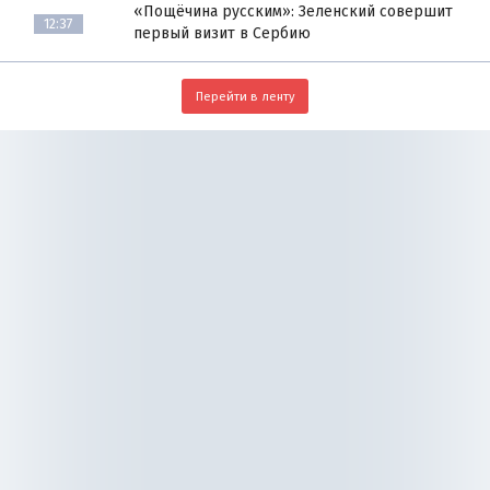
«Пощёчина русским»: Зеленский совершит
12:37
первый визит в Сербию
Перейти в ленту