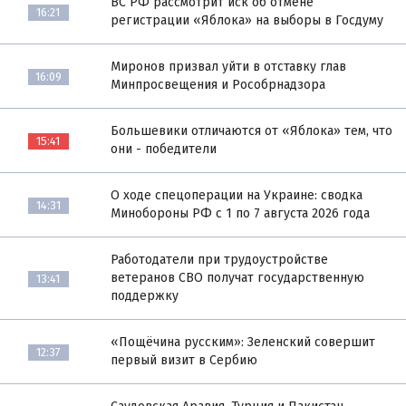
ВС РФ рассмотрит иск об отмене
16:21
регистрации «Яблока» на выборы в Госдуму
Миронов призвал уйти в отставку глав
16:09
Минпросвещения и Рособрнадзора
Большевики отличаются от «Яблока» тем, что
15:41
они - победители
О ходе спецоперации на Украине: сводка
14:31
Минобороны РФ с 1 по 7 августа 2026 года
Работодатели при трудоустройстве
ветеранов СВО получат государственную
13:41
поддержку
«Пощёчина русским»: Зеленский совершит
12:37
первый визит в Сербию