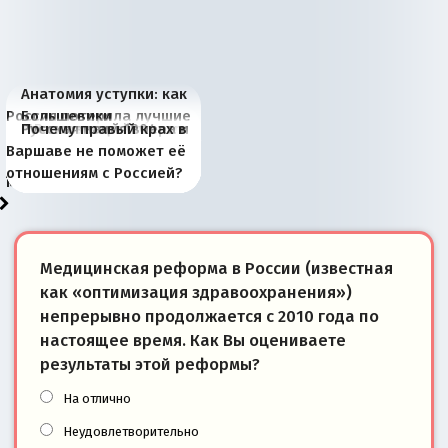
Анатомия уступки: как
Россия потеряла лучшие
Большевики
Киевская марионетка
В России назрели
Миграционный пожар
Россия начинает
Россия зимой 1904
Русская нация вчера и
Почему правый крах в
рыбопромысловые
отличаются от «Яблока»
Запада рассказала о
перемены: 15 шагов к
Европы
сбрасывать балласт
года: первые уступки во
сегодня
Варшаве не поможет её
районы Баренцева
тем, что они -
«переобувании» хозяев
суверенной экономике
Анкориджа
внутренней политике
отношениям с Россией?
моря
победители
Медицинская реформа в России (известная
как «оптимизация здравоохранения»)
непрерывно продолжается с 2010 года по
настоящее время. Как Вы оцениваете
результаты этой реформы?
На отлично
Неудовлетворительно