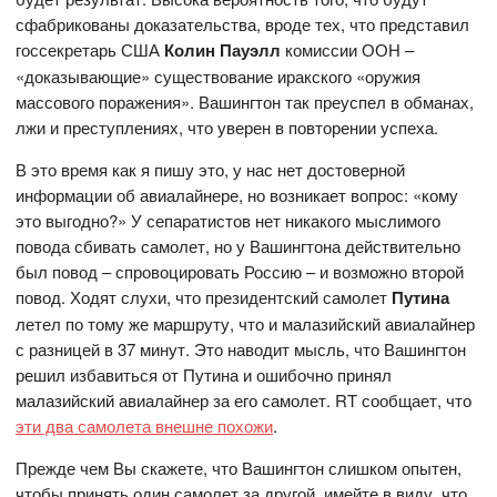
сфабрикованы доказательства, вроде тех, что представил
госсекретарь США
Колин Пауэлл
комиссии ООН –
«доказывающие» существование иракского «оружия
массового поражения». Вашингтон так преуспел в обманах,
лжи и преступлениях, что уверен в повторении успеха.
В это время как я пишу это, у нас нет достоверной
информации об авиалайнере, но возникает вопрос: «кому
это выгодно?» У сепаратистов нет никакого мыслимого
повода сбивать самолет, но у Вашингтона действительно
был повод – спровоцировать Россию – и возможно второй
повод. Ходят слухи, что президентский самолет
Путина
летел по тому же маршруту, что и малазийский авиалайнер
с разницей в 37 минут. Это наводит мысль, что Вашингтон
решил избавиться от Путина и ошибочно принял
малазийский авиалайнер за его самолет. RT сообщает, что
эти два самолета внешне похожи
.
Прежде чем Вы скажете, что Вашингтон слишком опытен,
чтобы принять один самолет за другой, имейте в виду, что,