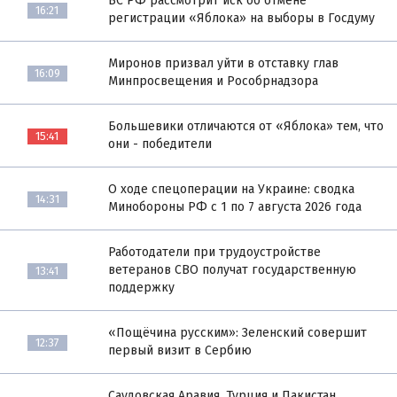
ВС РФ рассмотрит иск об отмене
16:21
регистрации «Яблока» на выборы в Госдуму
Миронов призвал уйти в отставку глав
16:09
Минпросвещения и Рособрнадзора
Большевики отличаются от «Яблока» тем, что
15:41
они - победители
О ходе спецоперации на Украине: сводка
14:31
Минобороны РФ с 1 по 7 августа 2026 года
Работодатели при трудоустройстве
ветеранов СВО получат государственную
13:41
поддержку
«Пощёчина русским»: Зеленский совершит
12:37
первый визит в Сербию
Саудовская Аравия, Турция и Пакистан