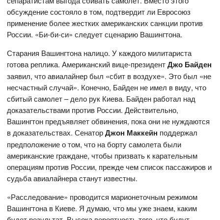
сепаратистам выгода сбивать самолет. Вместо этого
обсуждение состояло в том, подтвердит ли Евросоюз
применение более жестких американских санкции против
России. «Би-би-си» следует сценарию Вашингтона.
Старания Вашингтона налицо. У каждого милитариста
готова реплика. Американский вице-президент
Джо Байден
заявил, что авиалайнер был «сбит в воздухе». Это был «не
несчастный случай». Конечно, Байден не имел в виду, что
сбитый самолет – дело рук Киева. Байден работал над
доказательствами против России. Действительно,
Вашингтон предъявляет обвинения, пока они не нуждаются
в доказательствах. Сенатор
Джон Маккейн
поддержал
предположение о том, что на борту самолета были
американские граждане, чтобы призвать к карательным
операциям против России, прежде чем список пассажиров и
судьба авиалайнера станут известны.
«Расследование» проводится марионеточным режимом
Вашингтона в Киеве. Я думаю, что мы уже знаем, каким
будет результат. Высока вероятность того, что будут