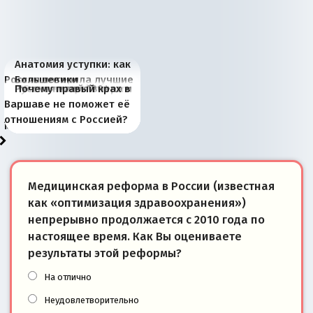
Анатомия уступки: как
Россия потеряла лучшие
Большевики
Киевская марионетка
В России назрели
Миграционный пожар
Россия начинает
Россия зимой 1904
Русская нация вчера и
Почему правый крах в
рыбопромысловые
отличаются от «Яблока»
Запада рассказала о
перемены: 15 шагов к
Европы
сбрасывать балласт
года: первые уступки во
сегодня
Варшаве не поможет её
районы Баренцева
тем, что они -
«переобувании» хозяев
суверенной экономике
Анкориджа
внутренней политике
отношениям с Россией?
моря
победители
Медицинская реформа в России (известная
как «оптимизация здравоохранения»)
непрерывно продолжается с 2010 года по
настоящее время. Как Вы оцениваете
результаты этой реформы?
На отлично
Неудовлетворительно