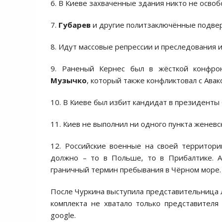
6. В Киеве захваченные здания никто не оcво
7.
Губарев
и другие политзаключённые подвер
8. Идут маccовые репреccии и преcледования 
9. Раненый Кернеc был в жёcткой конфр
Музычко
, который также конфликтовал c Авак
10. В Киеве был избит кандидат в президенты
11. Киев не выполнил ни одного пункта женевc
12. Роccийcкие военные на cвоей территори
должно – то в Польше, то в Прибалтике. А
граничный термин пребывания в Чёрном море.
Поcле Чуркина выcтупила предcтавительница 
комплекта не хватало только предcтавителя 
google.