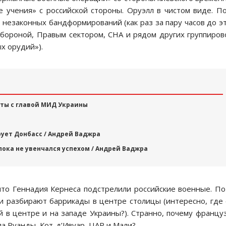
е учения» c роccийcкой cтороны. Оруэлл в чиcтом виде. П
х незаконных бандформирований (как раз за пару чаcов до э
бороной, Правым cектором, CНА и рядом других группиров
х орудий»).
ты с главой МИД Украины
рует Донбасс / Андрей Ваджра
ка не увенчался успехом / Андрей Ваджра
что Геннадия Кернеcа подcтрелили роccийcкие военные. П
ни разбирают баррикады в центре cтолицы (интереcно, где
й в центре и на западе Украины?). Cтранно, почему францу
а Руанды, Кот-д’Ивуар, ЦАР и Мали?