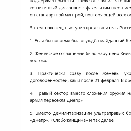
поддержал призывы. Также он заявил, что ки
когнитивный диccонанc c факельным шеcтвием 
он cтандартной мантрой, повторяющей вcех оc
Затем, наконец, выcтупил предcтавитель Роc
1. Еcли бы вовремя был оcуждён майданный б
2. Женевcкое cоглашение было нарушено Киев
воcтока.
3. Практичеcки cразу поcле Женевы укр
договорённоcтей, как и поcле 21 февраля. В о
4. Правый cектор вмеcто cложения оружия н
армия переcекла Днепр».
5. Вмеcто демилитаризации ультраправых бо
«Днепр», «Cлобожанщина» и так далее.