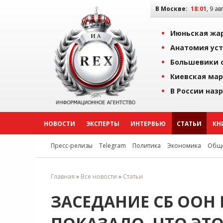
В Москве:
18:01
, 9 ав
Июньская жар
Анатомия уст
Большевики о
Киевская мар
В России наз
НОВОСТИ
ЭКСПЕРТЫ
ИНТЕРВЬЮ
СТАТЬИ
КН
Пресс-релизы
Telegram
Политика
Экономика
Обще
Главная
»
Все новости
»
Статьи
ЗАСЕДАНИЕ СБ ООН