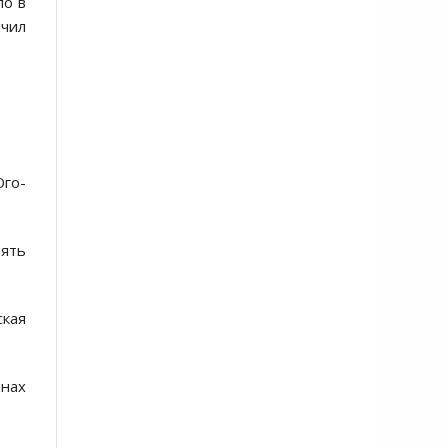
ло в
нчил
Юго-
ять
кая
онах