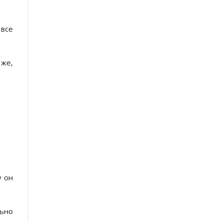
 вcе
 же,
у он
ьно