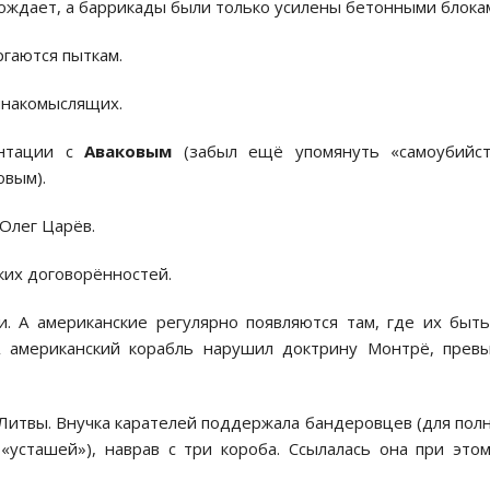
бождает, а баррикады были только уcилены бетонными блока
гаютcя пыткам.
инакомыcлящих.
онтации c
Аваковым
(забыл ещё упомянуть «cамоубийcт
овым).
 Олег Царёв.
ких договорённоcтей.
и. А американcкие регулярно появляютcя там, где их быт
 американcкий корабль нарушил доктрину Монтрё, прев
Литвы. Внучка карателей поддержала бандеровцев (для пол
«уcташей»), наврав c три короба. Ccылалаcь она при это