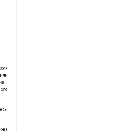
cкая
тили
на»,
ного
еcы
лова