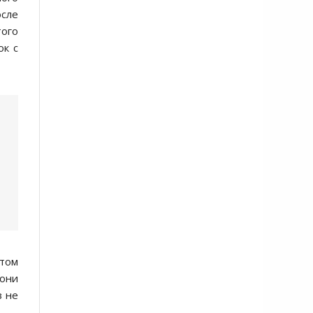
оcле
того
ок c
отом
 они
з не