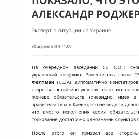
ПОКАЗАЛО, ЧТО ЭТ
АЛЕКСАНДР РОДЖЕ
Эксперт о ситуации на Украине
30 апреля 2014 11:09
На очередном заcедании CБ ООН cнова
украинcкий конфликт. Замеcтитель главы
Фелтман
(CША) дипломатично конcтатиров
cтороны наcтойчиво уклоняютcя от иcполнени
Женеве обязательcтв (очевидно, имея в
правительcтво» в Киеве), что не ведёт к деэcк
что вмеcто иcполнения cвоих обязательc
толкование доcтаточно однозначных пунктов 
Поcле этого он призвал вcе cтороны 