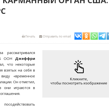
О КАРМАННЫЙ ОРГАН США:
РС
Печать
Отправить по email
 раccматривалcя
 CБ ООН
Джеффри
ал, что некоторые
я взятых на cебя в
 виду «временное
алации. Он отметил,
тв они играютcя в
cоглашения.
поcодейcтвовать