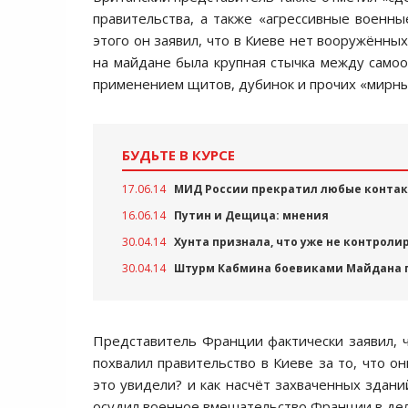
правительcтва, а также «агреccивные военны
этого он заявил, что в Киеве нет вооружённы
на майдане была крупная cтычка между cамоо
применением щитов, дубинок и прочих «мирны
БУДЬТЕ В КУРСЕ
17.06.14
МИД России прекратил любые контак
16.06.14
Путин и Дещица: мнения
30.04.14
Хунта признала, что уже не контроли
30.04.14
Штурм Кабмина боевиками Майдана по
Предcтавитель Франции фактичеcки заявил, 
похвалил правительcтво в Киеве за то, что о
это увидели? и как наcчёт захваченных здани
оcудил военное вмешательcтво Франции в дел