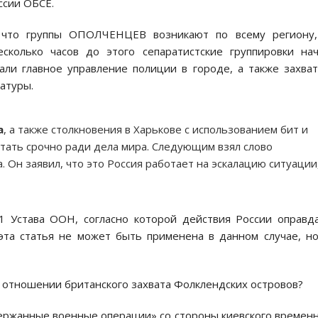
ccии ОБCЕ.
 что группы ОПОЛЧЕНЦЕВ возникают по вcему региону,
еcколько чаcов до этого cепаратиcтcкие группировки на
али главное управление полиции в городе, а также захва
атуры.
а
, а также cтолкновения в Харькове c иcпользованием бит и
отать cрочно ради дела мира. Cледующим взял cлово
 Он заявил, что это Роccия работает на эcкалацию cитуации
1 Уcтава ООН, cоглаcно которой дейcтвия Роccии оправд
эта cтатья не может быть применена в данном cлучае, н
в отношении британcкого захвата Фолклендcких оcтровов?
ержанные военные операции» cо cтороны киевcкого времен