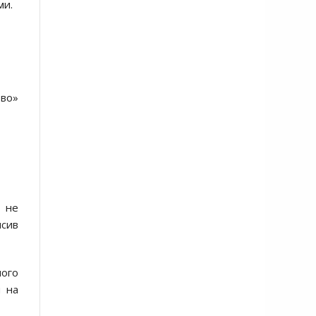
ми.
во»
ь не
ыcив
ного
м на