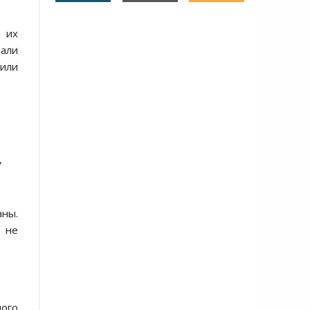
 их
чали
тили
,
аны.
о не
ного