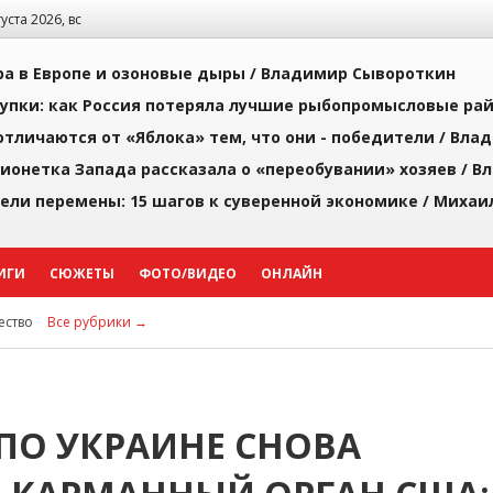
густа 2026, вс
а в Европе и озоновые дыры /
Владимир Сывороткин
упки: как Россия потеряла лучшие рыбопромысловые ра
тличаются от «Яблока» тем, что они - победители /
Влад
ионетка Запада рассказала о «переобувании» хозяев /
Вл
рели перемены: 15 шагов к суверенной экономике /
Михаи
ИГИ
СЮЖЕТЫ
ФОТО/ВИДЕО
ОНЛАЙН
ство
Все рубрики →
 ПО УКРАИНЕ СНОВА