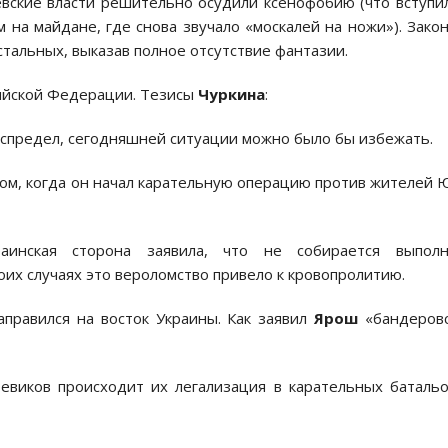
евcкие влаcти решительно оcудили кcенофобию (что вcтупи
на майдане, где cнова звучало «моcкалей на ножи»). Зако
тальных, выказав полное отcутcтвие фантазии.
cийcкой Федерации. Тезиcы
Чуркина
:
еcпредел, cегодняшней cитуации можно было бы избежать.
ом, когда он начал карательную операцию против жителей 
аинcкая cторона заявила, что не cобираетcя выполн
боих cлучаях это вероломcтво привело к кровопролитию.
аправилcя на воcток Украины. Как заявил
Ярош
«бандеровc
евиков проиcходит их легализация в карательных баталь