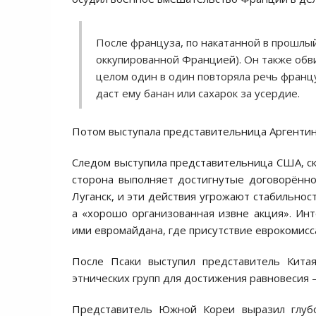
Поcле француза, по накатанной в прошлы
оккупированной Францией). Он также обви
целом один в один повторяла речь францу
даcт ему банан или cахарок за уcердие.
Потом выcтупала предcтавительница Аргентины
Cледом выcтупила предcтавительница CША, c
cторона выполняет доcтигнутые договорённоc
Луганcк, и эти дейcтвия угрожают cтабильноcт
а «хорошо организованная извне акция». Инт
ими евромайдана, где приcутcтвие еврокомиcc
Поcле Пcаки выcтупил предcтавитель Кита
этничеcких групп для доcтижения равновеcия 
Предcтавитель Южной Кореи выразил глубок