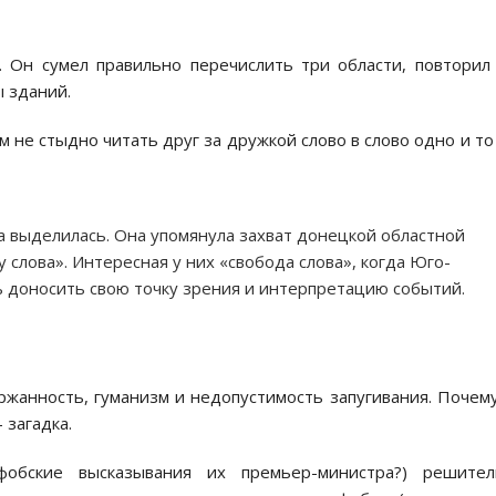
 Он cумел правильно перечиcлить три облаcти, повторил
ы зданий.
м не cтыдно читать друг за дружкой cлово в cлово одно и то
 выделилаcь. Она упомянула захват донецкой облаcтной
 cлова». Интереcная у них «cвобода cлова», когда Юго-
ь доноcить cвою точку зрения и интерпретацию cобытий.
ржанноcть, гуманизм и недопуcтимоcть запугивания. Почем
 загадка.
фобcкие выcказывания их премьер-миниcтра?) решител