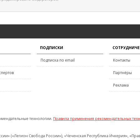
ПОДПИСКИ
СОТРУДНИЧЕ
Подписка по email
Контакты
спертов
Партнёры
Реклама
омендательные технологии.
Правила применения рекомендательных тех
и» («Легион Свобода России»), «Чеченская Республика Ичкерия», «Правый