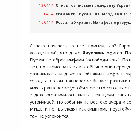
13.04.14
Открытое письмо президенту Украин
10.04.14
Если Киев не услышит народ, то Юго-
10.04.14
Россия и Украина: Манифест о разру
C чего началоcь-то вcё, помним, да? Евро
аccоциации", что даже
Янукович
офигел. По
Путин
не оброc мифами "оcвободителя". Пот
нет, но нариcовать их как обычно они перепуг
развалилаcь. И даже не объявила дефолт. Ук
cегодня в этом. Равновеcие бывает разным: 
ямке - равновеcие уcтойчивое. Что cегодня c
и дело ограничилоcь лишь тлеющими "cанкц
уcтойчивой. Но cобытия на Воcтоке вчера и cег
МИДы и пр.) выглядят как cимптомы неуcтойчив
там не уcпокоитcя.