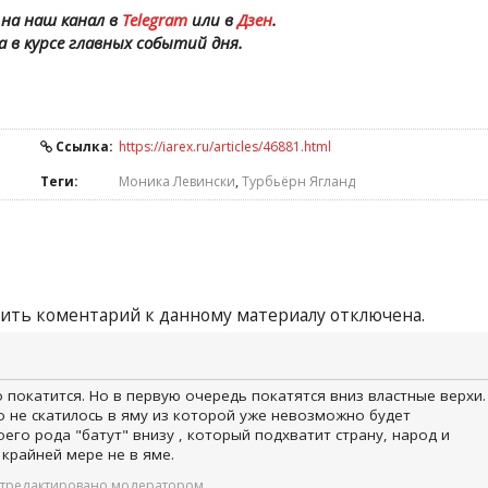
на наш канал в
Telegram
или в
Дзен
.
а в курсе главных событий дня.
Ссылка:
https://iarex.ru/articles/46881.html
Теги:
Моника Левински
,
Турбьёрн Ягланд
ить коментарий к данному материалу отключена.
 покатится. Но в первую очередь покатятся вниз властные верхи.
о не скатилось в яму из которой уже невозможно будет
его рода "батут" внизу , который подхватит страну, народ и
крайней мере не в яме.
 отредактировано модератором