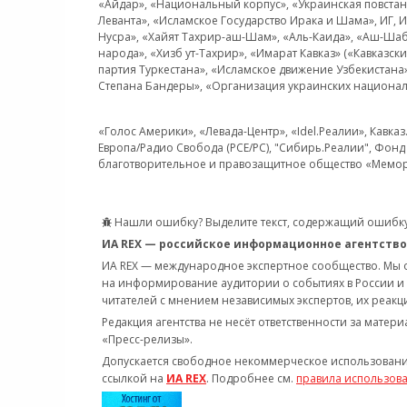
«Айдар», «Национальный корпус», «Украинская повстанч
Леванта», «Исламское Государство Ирака и Шама», ИГ,
Нусра», «Хайят Тахрир-аш-Шам», «Аль-Каида», «Аш-Шаб
народа», «Хизб ут-Тахрир», «Имарат Кавказ» («Кавказс
партия Туркестана», «Исламское движение Узбекистана
Степана Бандеры», «Организация украинских национал
«Голос Америки», «Левада-Центр», «Idel.Реалии», Кавка
Европа/Радио Свобода (PCE/PC), "Сибирь.Реалии", Фонд 
благотворительное и правозащитное общество «Мемор
Нашли ошибку? Выделите текст, содержащий ошибку
ИА REX — российское информационное агентство
ИА REX — международное экспертное сообщество. Мы
на информирование аудитории о событиях в России и
читателей с мнением независимых экспертов, их реакци
Редакция агентства не несёт ответственности за матер
«Пресс-релизы».
Допускается свободное некоммерческое использовани
ссылкой на
ИА REX
. Подробнее см.
правила использов