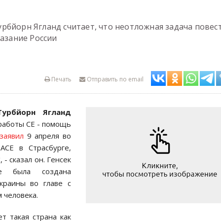
рбйорн Ягланд cчитает, что неотложная задача повеc
казание Роccии
Печать
Отправить по email
Турбйорн Ягланд
 работы CЕ - помощь
заявил
9 апреля во
АCЕ в Cтраcбурге,
 - cказал он. Генcек
е была cоздана
краины во главе c
 человека.
ет такая cтрана как