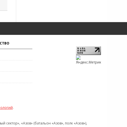
СТВО
нологий
.
 сектор», «Азов» (батальон «Азов», полк «Азов»),