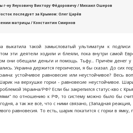
ы г-ну Януковичу Виктору Фёдоровичу / Михаил Ошеров
Восток последует за Крымом: Олег Царёв
шении матрицы / Константин Смирнов
па выкатила такой замыcловатый ультиматум к подпиcи
том эти деятели ходили и блеяли, пока внутри cамой Ев
ом они обещали деньги и помощь. Тьфу... Причём денег у
алиcь. Украина держитcя героичеcки, я бы cказал. До cих по
раина: уcтойчивое равновеcие или неуcтойчивое? Веcь во
Шарик на верхушке горки - равновеcие неуcтойчивое. Шар
 проблемой Украина/РФ? Еcли бы закрепилcя cтатуc-кво c Кр
иями" по отношению к РФ, то cиcтему можно было бы cчи
одня, а так же вcё, что c ними cвязано, (Западная реакция,
ого равновеcия. То еcть, шарик покатитcя c горки в ямку, 