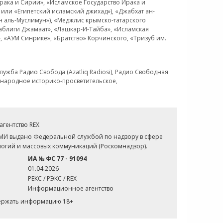
рака и Сирии», «Исламское Государство Ирака и
или «Египетский исламский джихад»), «Джабхат ан-
н аль-Муслимун»), «Меджлис крымско-татарского
Таблиги Джамаат», «Лашкар-И-Тайба», «Исламская
 «АУМ Синрике», «Братство» Корчинского, «Тризуб им.
ужба Радио Свобода (Azatliq Radiosi), Радио Свободная
ждународное историко-просветительское,
гентство REX
СМИ выдано Федеральной службой по надзору в сфере
огий и массовых коммуникаций (Роскомнадзор).
ИА № ФС 77 - 91094
01.04.2026
РЕКС / РЭКС / REX
Информационное агентство
держать информацию 18+