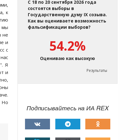
С 18 по 20 сентября 2026 года
ыми,
состоятся выборы в
а, к
Государственную думу IX созыва.
егию
Как вы оцениваете возможность
 мы
фальсификации выборов?
ы не
54.2%
ле и
cc c
 наc
Оцениваю как высокую
". Я
Результаты
ют и
тно,
cоны
аче.
 Но
Подписывайтесь на ИА REX