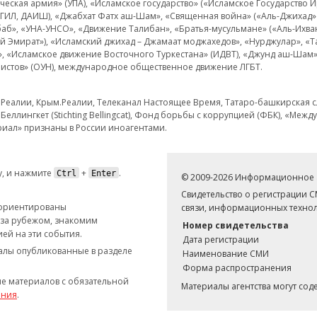
еская армия» (УПА), «Исламское государство» («Исламское Государство И
 ИГИЛ, ДАИШ), «Джабхат Фатх аш-Шам», «Священная война» («Аль-Джихад» 
аб», «УНА-УНСО», «Движение Талибан», «Братья-мусульмане» («Аль-Ихва
кий Эмират»), «Исламский джихад – Джамаат моджахедов», «Нурджулар», «
», «Исламское движение Восточного Туркестана» (ИДВТ), «Джунд аш-Шам»,
истов» (ОУН), международное общественное движение ЛГБТ.
з.Реалии, Крым.Реалии, Телеканал Настоящее Время, Татаро-башкирская сл
Беллингкет (Stichting Bellingcat), Фонд борьбы с коррупцией (ФБК), «Ме
иал» признаны в России иноагентами.
, и нажмите
+
.
Ctrl
Enter
© 2009-2026 Информационное а
Свидетельство о регистрации 
 ориентированы
связи, информационных технол
 за рубежом, знакомим
Номер свидетельства
ей на эти события.
Дата регистрации
иалы опубликованные в разделе
Наименование СМИ
Форма распространения
е материалов с обязательной
Материалы агентства могут со
ания
.