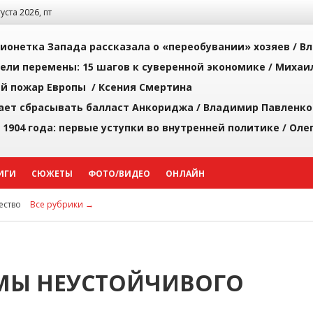
густа 2026, пт
ионетка Запада рассказала о «переобувании» хозяев /
Вл
рели перемены: 15 шагов к суверенной экономике /
Михаи
й пожар Европы /
Ксения Смертина
ает сбрасывать балласт Анкориджа /
Владимир Павленко
 1904 года: первые уступки во внутренней политике /
Оле
ИГИ
СЮЖЕТЫ
ФОТО/ВИДЕО
ОНЛАЙН
ство
Все рубрики →
ОМЫ НЕУСТОЙЧИВОГО