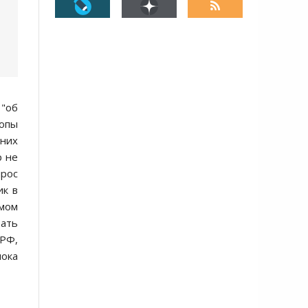
 "об
ропы
 них
р не
проc
ик в
ымом
тать
 РФ,
пока