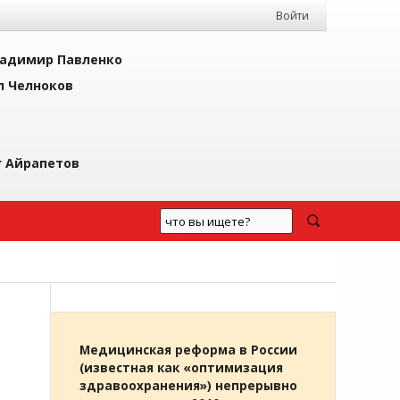
Войти
адимир Павленко
л Челноков
г Айрапетов
Медицинская реформа в России
(известная как «оптимизация
здравоохранения») непрерывно