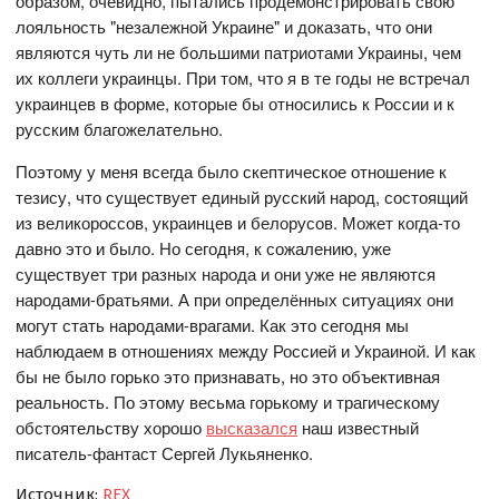
образом, очевидно, пытались продемонстрировать свою
лояльность "незалежной Украине" и доказать, что они
являются чуть ли не большими патриотами Украины, чем
их коллеги украинцы. При том, что я в те годы не встречал
украинцев в форме, которые бы относились к России и к
русским благожелательно.
Поэтому у меня всегда было скептическое отношение к
тезису, что существует единый русский народ, состоящий
из великороссов, украинцев и белорусов. Может когда-то
давно это и было. Но сегодня, к сожалению, уже
существует три разных народа и они уже не являются
народами-братьями. А при определённых ситуациях они
могут стать народами-врагами. Как это сегодня мы
наблюдаем в отношениях между Россией и Украиной. И как
бы не было горько это признавать, но это объективная
реальность. По этому весьма горькому и трагическому
обстоятельству хорошо
высказался
наш известный
писатель-фантаст Сергей Лукьяненко.
Источник:
REX