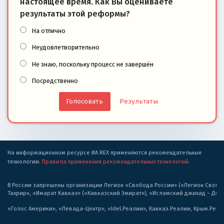
настоящее время. Как Вы оцениваете
результаты этой реформы?
На отлично
Неудовлетворительно
Не знаю, поскольку процесс не завершён
Посредственно
Результаты
На информационном ресурсе ИА REX применяются рекомендательные
технологии.
Правила применения рекомендательных технологий
.
В России запрещены организации Легион «Свобода России» («Легион Свобода
Тахрир», «Имарат Кавказ» («Кавказский Эмират»), «Исламский джихад – Дж
«Голос Америки», «Левада-Центр», «Idel.Реалии», Кавказ.Реалии, Крым.Реал