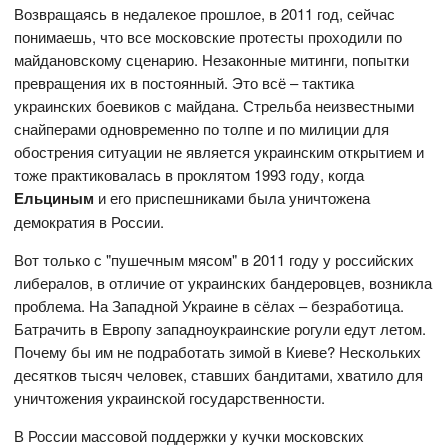
Возвращаясь в недалекое прошлое, в 2011 год, сейчас
понимаешь, что все московские протесты проходили по
майдановскому сценарию. Незаконные митинги, попытки
превращения их в постоянный. Это всё – тактика
украинских боевиков с майдана. Стрельба неизвестными
снайперами одновременно по толпе и по милиции для
обострения ситуации не является украинским открытием и
тоже практиковалась в проклятом 1993 году, когда
Ельциным
и его приспешниками была уничтожена
демократия в России.
Вот только с "пушечным мясом" в 2011 году у российских
либералов, в отличие от украинских бандеровцев, возникла
проблема. На Западной Украине в сёлах – безработица.
Батрачить в Европу западноукраинские рогули едут летом.
Почему бы им не подработать зимой в Киеве? Нескольких
десятков тысяч человек, ставших бандитами, хватило для
уничтожения украинской государственности.
В России массовой поддержки у кучки московских