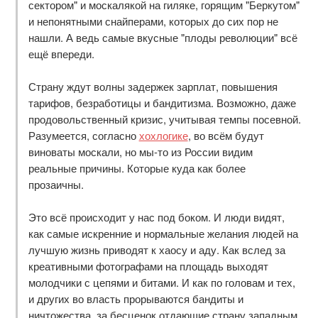
сектором" и москалякой на гиляке, горящим "Беркутом"
и непонятными снайперами, которых до сих пор не
нашли. А ведь самые вкусные "плоды революции" всё
ещё впереди.
Страну ждут волны задержек зарплат, повышения
тарифов, безработицы и бандитизма. Возможно, даже
продовольственный кризис, учитывая темпы посевной.
Разумеется, согласно
хохлогике
, во всём будут
виноваты москали, но мы-то из России видим
реальные причины. Которые куда как более
прозаичны.
Это всё происходит у нас под боком. И люди видят,
как самые искренние и нормальные желания людей на
лучшую жизнь приводят к хаосу и аду. Как вслед за
креативными фотографами на площадь выходят
молодчики с цепями и битами. И как по головам и тех,
и других во власть прорываются бандиты и
ничтожества, за бесценок отдающие страну западным