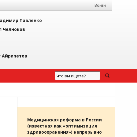
Войти
адимир Павленко
л Челноков
г Айрапетов
Медицинская реформа в России
(известная как «оптимизация
здравоохранения») непрерывно