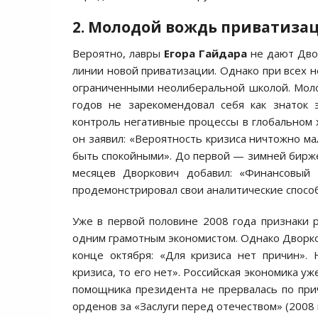
2. Молодой вождь приватиза
Вероятно, лавры
Егора Гайдара
не дают Двор
линии новой приватизации. Однако при всех н
ограниченными неолиберальной школой. Моло
годов не зарекомендовал себя как знаток 
контроль негативные процессы в глобальном 
он заявил: «Вероятность кризиса ничтожно ма
быть спокойными». До первой — зимней биржев
месяцев Дворкович добавил: «Финансовый 
продемонстрировал свои аналитические способ
Уже в первой половине 2008 года признаки 
одним грамотным экономистом. Однако Дворков
конце октября: «Для кризиса нет причин». 
кризиса, то его нет». Российская экономика уж
помощника президента не прервалась по пр
орденов за «Заслуги перед отечеством» (2008 