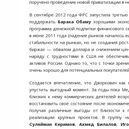
поручено проведение новой приватизации в н
В сентябре 2012 года ФРС запустила третью 
поддержать
Барака Обаму
хорошими эконо
программа денежной подпитки финансового с
в июне 2011 года (падение рынков началось е
стабильности на рынках, но не создания рост
биржах — обвалом доллара и снижением цен 
наряду с трудностями в США не обеспечива
активов России. Однако то, что с точки зре
очень хорошо для потенциальных покупателей
Создается впечатление, что Дворкович как 
упустить выгодный момент. За годы пока Ме
близких к нему коммерческих деятелей возр
восстановить своё состояние после экономич
получая различные выгоды от близости к г
реализации крупных проектов. В группу 
Сулейман Керимов
,
Ахмед Билалов
,
Иг