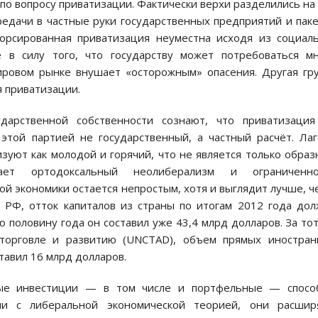
по вопросу приватизации. Фактически верхи разделились на
редачи в частные руки государственных предприятий и пак
форсированная приватизация неуместна исходя из социал
е в силу того, что государству может потребоваться м
ировом рынке внушает «осторожным» опасения. Другая гр
я приватизации.
дарственной собственности сознают, что приватизация
этой партией не государственный, а частный расчёт. Ла
зуют как молодой и горячий, что не является только обра
чает ортодоксальный неолиберализм и ограниченно
ой экономики остается непростым, хотя и выглядит лучше, ч
 РФ, отток капиталов из страны по итогам 2012 года до
ю половину года он составил уже 43,4 млрд долларов. За то
орговле и развитию (UNCTAD), объем прямых иностран
тавил 16 млрд долларов.
тные инвестиции — в том числе и портфельные — спосо
вии с либеральной экономической теорией, они расшир