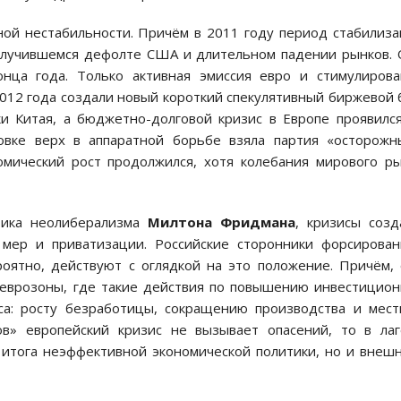
ной нестабильности. Причём в 2011 году период стабилиз
 случившемся дефолте США и длительном падении рынков.
онца года. Только активная эмиссия евро и стимулиров
2012 года создали новый короткий спекулятивный биржевой 
и Китая, а бюджетно-долговой кризис в Европе проявилс
овке верх в аппаратной борьбе взяла партия «осторожн
омический рост продолжился, хотя колебания мирового р
тика неолиберализма
Милтона Фридмана
, кризисы соз
мер и приватизации. Российские сторонники форсирован
роятно, действуют с оглядкой на это положение. Причём,
 еврозоны, где такие действия по повышению инвестицио
са: росту безработицы, сокращению производства и мес
в» европейский кризис не вызывает опасений, то в ла
 итога неэффективной экономической политики, но и вне