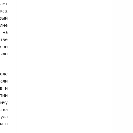
вает
са.
овый
олне
я на
стве
о он
было
июле
вали
в и
ртии
вичу
ства
пула
ча в