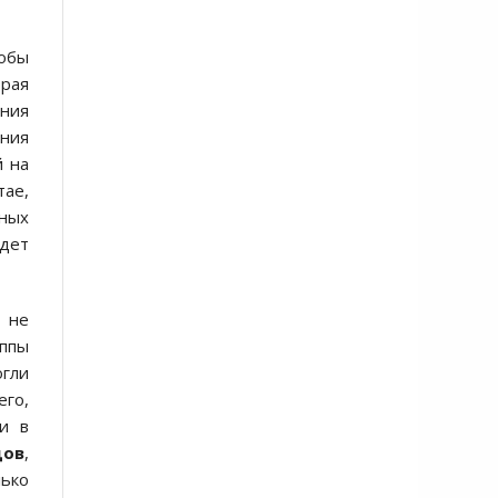
тобы
рая
ания
ания
й на
тае,
нных
удет
я не
уппы
огли
его,
ли в
дов
,
ько