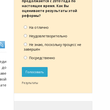
продолжается с 2010 года по
настоящее время. Как Вы
оцениваете результаты этой
реформы?
На отлично
Неудовлетворительно
Не знаю, поскольку процесс не
завершён
Посредственно
реди
й до
Голосовать
лаве
вой
Результаты
тате