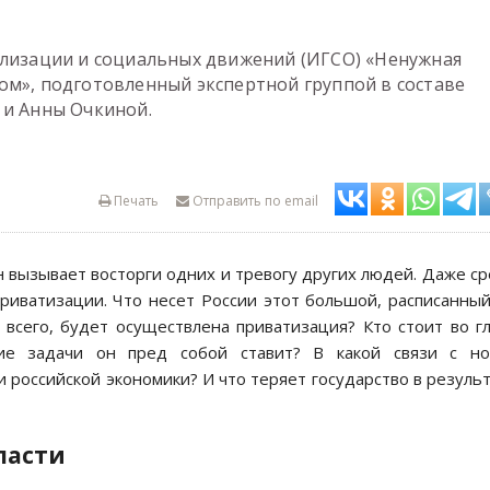
ализации и социальных движений (ИГСО) «Ненужная
ом», подготовленный экспертной группой в составе
 и Анны Очкиной.
Печать
Отправить по email
ан вызывает восторги одних и тревогу других людей. Даже с
риватизации. Что несет России этот большой, расписанны
 всего, будет осуществлена приватизация? Кто стоит во г
кие задачи он пред собой ставит? В какой связи с но
 российской экономики? И что теряет государство в резуль
ласти