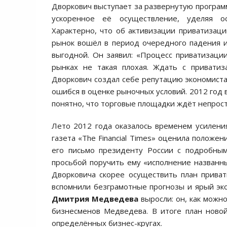
Дворкович выступает за развернутую программ
ускоренное её осуществление, уделяя ос
Характерно, что об активизации приватизац
рынок вошёл в период очередного падения и
выгодной. Он заявил: «Процесс приватизаци
рынках не такая плохая. Ждать с приватиз
Дворкович создал себе репутацию экономиста,
ошибся в оценке рыночных условий. 2012 год 
понятно, что торговые площадки ждёт непрост
Лето 2012 года оказалось временем усилени
газета «The Financial Times» оценила положе
его письмо президенту России с подробны
просьбой поручить ему «исполнение названн
Дворковича скорее осуществить план прива
вспомнили безграмотные прогнозы и ярый эко
Дмитрия Медведева
выросли: он, как можно
бизнесменов Медведева. В итоге план ново
определённых бизнес-кругах.