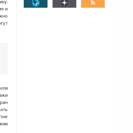
ку.
ме и
жно
огут
теля
дажи
бран
вать
ытие
овам