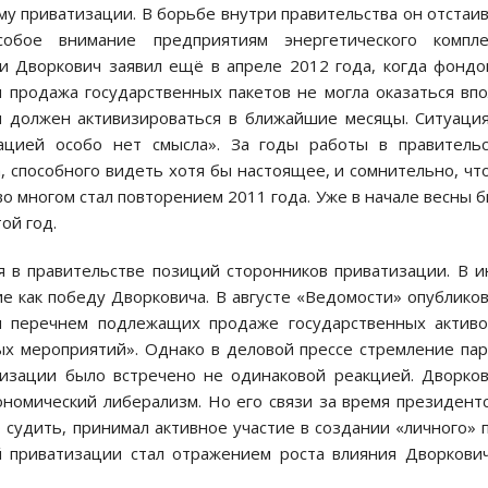
у приватизации. В борьбе внутри правительства он отстаи
обое внимание предприятиям энергетического комплек
ии Дворкович заявил ещё в апреле 2012 года, когда фонд
 продажа государственных пакетов не могла оказаться вп
и должен активизироваться в ближайшие месяцы. Ситуаци
ацией особо нет смысла». За годы работы в правитель
 способного видеть хотя бы настоящее, и сомнительно, чт
во многом стал повторением 2011 года. Уже в начале весны 
ой год.
я в правительстве позиций сторонников приватизации. В 
ние как победу Дворковича. В августе «Ведомости» опублико
м перечнем подлежащих продаже государственных активо
ых мероприятий». Однако в деловой прессе стремление па
тизации было встречено не одинаковой реакцией. Дворко
номический либерализм. Но его связи за время президент
 судить, принимал активное участие в создании «личного» 
й приватизации стал отражением роста влияния Дворкови