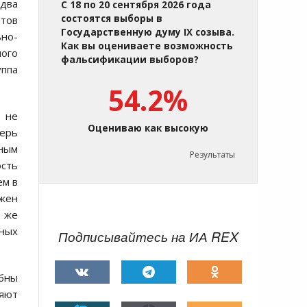
 два
С 18 по 20 сентября 2026 года
состоятся выборы в
етов
Государственную думу IX созыва.
ьно-
Как вы оцениваете возможность
ного
фальсификации выборов?
уппа
54.2%
 не
Оцениваю как высокую
герь
зным
Результаты
сть
ем в
лжен
т же
ных
Подписывайтесь на ИА REX
бны
яют