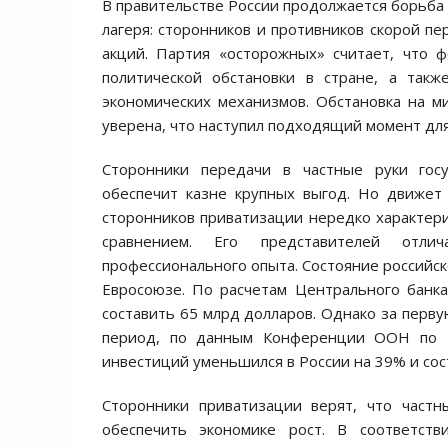
В правительстве России продолжается борьба 
лагеря: сторонников и противников скорой пе
акций. Партия «осторожных» считает, что 
политической обстановки в стране, а такж
экономических механизмов. Обстановка на м
уверена, что наступил подходящий момент дл
Сторонники передачи в частные руки госу
обеспечит казне крупных выгод. Но движет 
сторонников приватизации нередко характери
сравнением. Его представителей отли
профессионального опыта. Состояние российск
Евросоюзе. По расчетам Центрального банка
составить 65 млрд долларов. Однако за перву
период, по данным Конференции ООН по т
инвестиций уменьшился в России на 39% и сос
Сторонники приватизации верят, что час
обеспечить экономике рост. В соответст