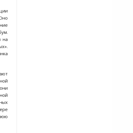
ации
 Оно
ание
бум.
я на
ых».
ынка
дают
ной
 они
нной
тных
гере
шнюю