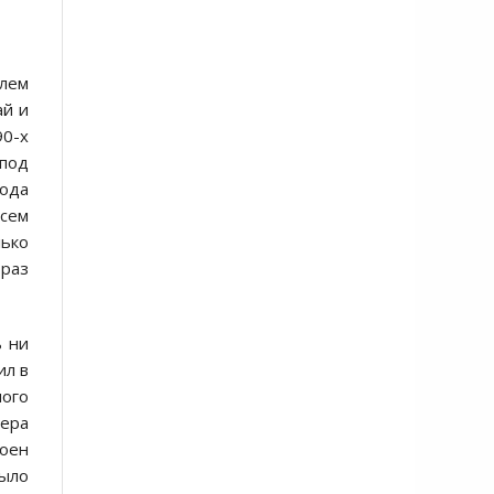
елем
ай и
90-х
 под
года
всем
лько
раз
ь ни
ил в
ного
ьера
тоен
было