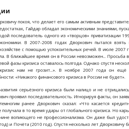
ции
ковичу покоя, что делает его самым активным представит
едостатках, Гайдар обладал экономическими знаниями, пуск
дой последователь одного из «творцов» приватизации 19
экономики. В 2007-2008 годах Дворкович пытался взять
хозяйстве с помощью успокоительных речей. В июле 2007 
ла. В ближайшее время он в России невозможен... Просьба 
ой фазы кризиса оставалось полгода. Однако спустя неско
кризис нам не грозит...». В ноябре 2007 года он ещё 
ности: «Никакого финансового кризиса в России не будет».
развития серьёзного кризиса были налицо и не отрицалис
ич проявил последовательность. Игнорируя факты, он заяв
Немногим ранее Дворкович сказал: «Что касается кредит
е получала в то время удары от глобального кризиса. Но кар
ичине вопиющего не профессионализма. Он даже был удос
год) и Почёта (2010 год). Спустя несколько лет Дворковичу 