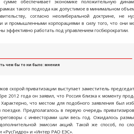
в сумме обеспечивает экономике положительную динами
рамках такого подхода как допустимое в минимальном объе
вительству, согласно неолиберальной доктрине, не ну
и и промышленными корпорациями в силу того, что они м
ны эффективно работать под управлением госбюрократии.
ть чем бы то ни было: мнения
ков скорой приватизации выступает заместитель председа
ябре 2012 года он заявил, что Россия близка к моменту про
 Характерно, что местом для подобного заявления был из
й поездке. Предполагалось в первую очередь приватизиро
Переговоры с инвесторами шли весь год. Ожидалось разм
ополнительной эмиссии акций. Такой же способ, по сл
и «РусГидро» и «Интер РАО ЕЭС».