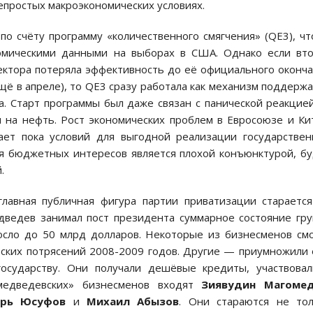
епростых макроэкономических условиях.
по счёту программу «количественного смягчения» (QE3), ч
мическими данными на выборах в США. Однако если вто
ектора потеряла эффективность до её официального оконч
щё в апреле), то QE3 сразу работала как механизм поддерж
а. Старт программы был даже связан с панической реакцие
на нефть. Рост экономических проблем в Евросоюзе и Ки
ет пока условий для выгодной реализации государстве
ния бюджетных интересов является плохой конъюнктурой, б
.
главная публичная фигура партии приватизации стараетс
дведев занимал пост президента суммарное состояние гр
осло до 50 млрд долларов. Некоторые из бизнесменов см
еских потрясений 2008-2009 годов. Другие — приумножили 
осударству. Они получали дешёвые кредиты, участвова
«медведевских» бизнесменов входят
Зиявудин Магоме
орь Юсуфов
и
Михаил Абызов
. Они стараются не тол