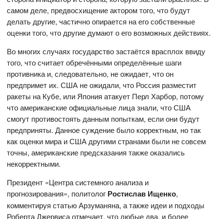
самом деле, предвосхищение актором того, что будут
делать другие, частично опирается на его собственные
оценки того, что другие думают о его возможных действиях.
Во многих случаях государство застаётся врасплох ввиду
того, что считает обречёнными определённые шаги
противника и, следовательно, не ожидает, что он
предпримет их. США не ожидали, что Россия разместит
ракеты на Кубе, или Япония атакует Перл Харбор, потому
что американские официальные лица знали, что США
смогут противостоять данным попыткам, если они будут
предприняты. Данное суждение было корректным, но так
как оценки мира и США другими странами были не совсем
точны, американские предсказания также оказались
некорректными.
Президент «Центра системного анализа и
прогнозирования», политолог
Ростислав Ищенко
,
комментируя статью Арзуманяна, а также идеи и подходы
Роберта Джервиса отмечает, что любые два, и более