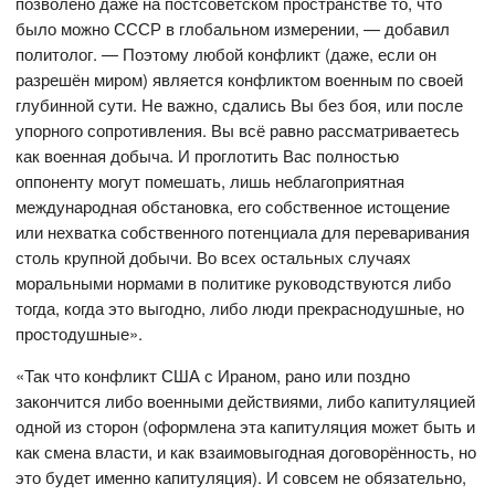
позволено даже на постсоветском пространстве то, что
было можно СССР в глобальном измерении, — добавил
политолог. — Поэтому любой конфликт (даже, если он
разрешён миром) является конфликтом военным по своей
глубинной сути. Не важно, сдались Вы без боя, или после
упорного сопротивления. Вы всё равно рассматриваетесь
как военная добыча. И проглотить Вас полностью
оппоненту могут помешать, лишь неблагоприятная
международная обстановка, его собственное истощение
или нехватка собственного потенциала для переваривания
столь крупной добычи. Во всех остальных случаях
моральными нормами в политике руководствуются либо
тогда, когда это выгодно, либо люди прекраснодушные, но
простодушные».
«Так что конфликт США с Ираном, рано или поздно
закончится либо военными действиями, либо капитуляцией
одной из сторон (оформлена эта капитуляция может быть и
как смена власти, и как взаимовыгодная договорённость, но
это будет именно капитуляция). И совсем не обязательно,