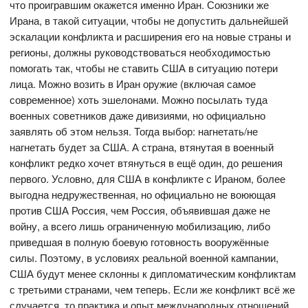
что проигравшим окажется именно Иран. Союзники же
Ирана, в такой ситуации, чтобы не допустить дальнейшей
эскалации конфликта и расширения его на новые страны и
регионы, должны руководствоваться необходимостью
помогать так, чтобы не ставить США в ситуацию потери
лица. Можно возить в Иран оружие (включая самое
современное) хоть эшелонами. Можно посылать туда
военных советников даже дивизиями, но официально
заявлять об этом нельзя. Тогда выбор: нагнетать/не
нагнетать будет за США. А страна, втянутая в военный
конфликт редко хочет втянуться в ещё один, до решения
первого. Условно, для США в конфликте с Ираном, более
выгодна недружественная, но официально не воюющая
против США Россия, чем Россия, объявившая даже не
войну, а всего лишь ограниченную мобилизацию, либо
приведшая в полную боевую готовность вооружённые
силы. Поэтому, в условиях реальной военной кампании,
США будут менее склонны к дипломатическим конфликтам
с третьими странами, чем теперь. Если же конфликт всё же
случается, то практика и опыт международных отношений