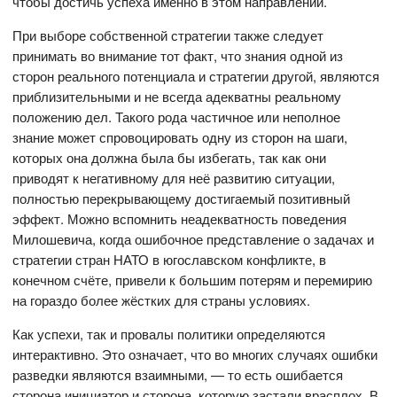
чтобы достичь успеха именно в этом направлении.
При выборе собственной стратегии также следует
принимать во внимание тот факт, что знания одной из
сторон реального потенциала и стратегии другой, являются
приблизительными и не всегда адекватны реальному
положению дел. Такого рода частичное или неполное
знание может спровоцировать одну из сторон на шаги,
которых она должна была бы избегать, так как они
приводят к негативному для неё развитию ситуации,
полностью перекрывающему достигаемый позитивный
эффект. Можно вспомнить неадекватность поведения
Милошевича, когда ошибочное представление о задачах и
стратегии стран НАТО в югославском конфликте, в
конечном счёте, привели к большим потерям и перемирию
на гораздо более жёстких для страны условиях.
Как успехи, так и провалы политики определяются
интерактивно. Это означает, что во многих случаях ошибки
разведки являются взаимными, — то есть ошибается
сторона инициатор и сторона, которую застали врасплох. В