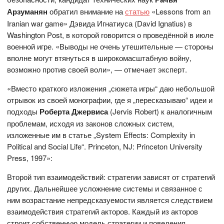
Арзуманян
обратил внимание на
статью
«Lessons from an
Iranian war game» Дэвида Игнатиуса (David Ignatius) в
Washington Post, в которой говорится о проведённой в июле
военной игре. «Выводы не очень утешительные — стороны
вполне могут втянуться в широкомасштабную войну,
возможно против своей воли», — отмечает эксперт.
«Вместо краткого изложения „сюжета игры“ даю небольшой
отрывок из своей монографии, где я „пересказываю“ идеи и
подходы
Роберта Джервиса
(Jervis Robert) к аналогичным
проблемам, исходя из законов сложных систем,
изложенные им в статье „System Effects: Complexity in
Political and Social Life“. Princeton, NJ: Princeton University
Press, 1997»:
Второй тип взаимодействий: стратегии зависят от стратегий
других. Дальнейшее усложнение системы и связанное с
ним возрастание непредсказуемости является следствием
взаимодействия стратегий акторов. Каждый из акторов
строит собственную модель стратегии и поведения