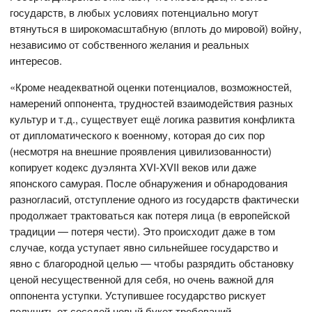
государств, в любых условиях потенциально могут
втянуться в широкомасштабную (вплоть до мировой) войну,
независимо от собственного желания и реальных
интересов.
«Кроме неадекватной оценки потенциалов, возможностей,
намерений оппонента, трудностей взаимодействия разных
культур и т.д., существует ещё логика развития конфликта
от дипломатического к военному, которая до сих пор
(несмотря на внешние проявления цивилизованности)
копирует кодекс дуэлянта XVI-XVII веков или даже
японского самурая. После обнаружения и обнародования
разногласий, отступление одного из государств фактически
продолжает трактоваться как потеря лица (в европейской
традиции — потеря чести). Это происходит даже в том
случае, когда уступает явно сильнейшее государство и
явно с благородной целью — чтобы разрядить обстановку
ценой несущественной для себя, но очень важной для
оппонента уступки. Уступившее государство рискует
получить от соседей новый букет требований,