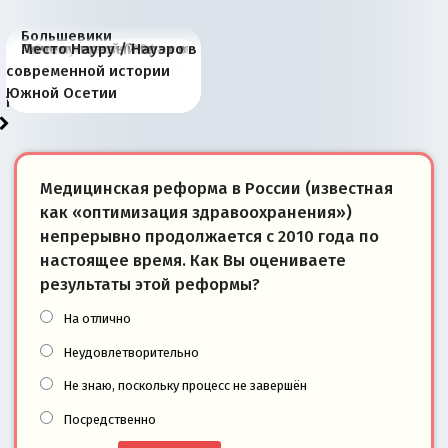
Большевики
Киевская марионетка
В России назрели
Миграционный пожар
Россия начинает
Россия зимой 1904
Русская нация вчера и
Почему правый крах в
Место Науру / Науэро в
отличаются от «Яблока»
Запада рассказала о
перемены: 15 шагов к
Европы
сбрасывать балласт
года: первые уступки во
сегодня
Варшаве не поможет её
современной истории
тем, что они -
«переобувании» хозяев
суверенной экономике
Анкориджа
внутренней политике
отношениям с Россией?
Южной Осетии
победители
Медицинская реформа в России (известная
как «оптимизация здравоохранения»)
непрерывно продолжается с 2010 года по
настоящее время. Как Вы оцениваете
результаты этой реформы?
На отлично
Неудовлетворительно
Не знаю, поскольку процесс не завершён
Посредственно