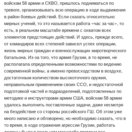
войскам 58 армии и СКВО, пришлось подниматься по
тревоге, организовывать всю операцию в ходе выдвижения
в район боевых действий. Если сказать относительно
мирных учений, то это называется работа «час за час», то
есть, в реальном масштабе времени с охватом всех
элементов предстоящих действий. И здесь, прежде всего,
от командиров всех степеней зависел успех операции,
жизнь мирных граждан и военнослужащих миротворческого
батальона. Из-за того, что армия Грузии, в то время, не
располагала определенными возможностями по ведению
современной войны, а именно превосходством в воздухе,
достаточным количеством высокоточного оружия,
неправильным применением своих ССО, и недостаточной
подготовкой частей и подразделений, подготовленных по
методике и инструкторами армии США, войскам 58 армии
удалось выполнить поставленные задачи, даже несмотря
на бездействие со стороны российского ГШ. Об этом уже
много написано и обговорено, но необходимо сказать, что в
то время, в ходе отражения агрессии Грузии, работать
должны были в реальном масштабе времени все