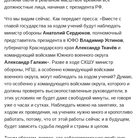
должностные лица, начиная с президента РФ.
Что мы видим сейчас. Как передает пресса: «Вместе с
главой государства за ходом учений будут наблюдать
министр обороны
Анатолий Сердюков
, полномочный
представитель президента в ЮФО
Владимир Устинов
,
губернатор Краснодарского края
Александр Ткачёв
и
командующий войсками Южного военного округа
Александр Галкин
». Разве в ходе СКШУ министр
обороны, НГШ, а особенно командующий войсками
военного округа, могут наблюдать за ходом учений? Думаю,
что особенно у командующего войсками округа, которого и
должны проверять высокопоставленные руководители, в
этих условиях не будет даже свободной минуты, не говоря
уже о часах и сутках. Наблюдать можно на занятиях, за
ходом их проведения, на учениях нужно много и кропотливо
работать, потому, что от этой работы сейчас и в будущем,
будет зависеть судьба людей и страны в целом.
Таким образом, первое, это заблаговременное прибытие,