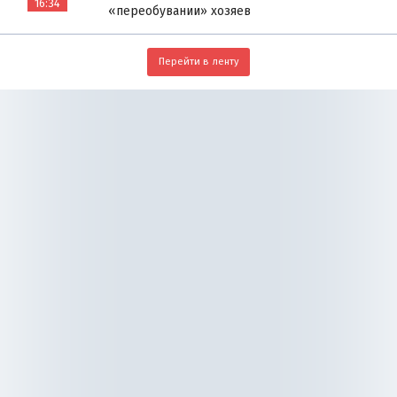
16:34
«переобувании» хозяев
Перейти в ленту