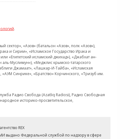
нологий
.
 сектор», «Азов» (батальон «Азов», полк «Азов»),
рака и Сирии», «Исламское Государство Ирака и
или «Египетский исламский джихад»), «Джабхат ан-
н аль-Муслимун»), «Меджлис крымско-татарского
Таблиги Джамаат», «Лашкар-И-Тайба», «Исламская
 «АУМ Синрике», «Братство» Корчинского, «Тризуб им.
ужба Радио Свобода (Azatliq Radiosi), Радио Свободная
ждународное историко-просветительское,
гентство REX
СМИ выдано Федеральной службой по надзору в сфере