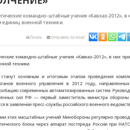
ПОЛЧЕНИЕ»
тегические командно-штабные учения «Кавказ-2012», в 
ни единиц военной техники.
Печать
Отправить по email
ические командно-штабные учения «Кавказ-2012», в них пр
енной техники.
станут основным и итоговым этапом проведения компле
ганов военного управления в 2012 году, направленных
пробацию современных автоматизированных систем. Руково
жённых сил РФ — первый заместитель министра обороны
тся в заявлении пресс-службы российского военного ведомств
ении этих масштабных учений Минобороны регулярно прово
тического блока через аппарат постпреда России при НАТ