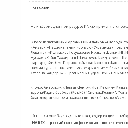
Казахстан
На информационном ресурсе ИА REX применяются рек
В России запрещены организации Легион «Свобода Росси
«Айдар», «Национальный корпус», «Украинская повстанч
Леванта», «Исламское Государство Ирака и Шама», ИГ,
Нусра», «Хайят Тахрир-аш-Шам», «Аль-Каида», «Аш-Шаб
народа», «Хизб ут-Тахрир», «Имарат Кавказ» («Кавказс
партия Туркестана», «Исламское движение Узбекистана
Степана Бандеры», «Организация украинских национал
«Голос Америки», «Левада-Центр», «Idel.Реалии», Кавка
Европа/Радио Свобода (PCE/PC), "Сибирь.Реалии", Фонд 
благотворительное и правозащитное общество «Мемор
Нашли ошибку? Выделите текст, содержащий ошибку
ИА REX — российское информационное агентство