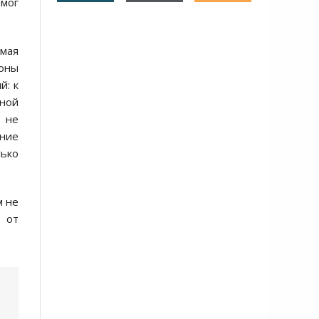
 мог
мая
роны
й: к
жной
в не
ение
лько
м не
т от