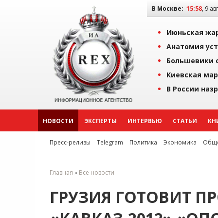
В Москве:
15:58
, 9 ав
Июньская жар
Анатомия уст
Большевики о
Киевская мар
В России наз
НОВОСТИ
ЭКСПЕРТЫ
ИНТЕРВЬЮ
СТАТЬИ
КН
Пресс-релизы
Telegram
Политика
Экономика
Обще
Главная
»
Все новости
ГРУЗИЯ ГОТОВИТ П