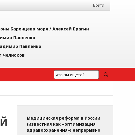
Войти
йоны Баренцева моря /
Алексей Брагин
имир Павленко
адимир Павленко
л Челноков
ИЙ
Медицинская реформа в России
(известная как «оптимизация
здравоохранения») непрерывно