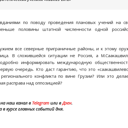
авданиями по поводу проведения плановых учений на с
меньше половины штатной численности одной российс
ружием все северные приграничные районы, и к этому ор
ица. В сложившейся ситуации не Россия, а М.Саакашви
подробно информировать международную общественност
ервую очередь. Кто даст гарантию, что это «саакашвилев
 регионального конфликта по вине Грузии? Или это дела
ая расправа над оппозицией?
на наш канал в
Telegram
или в
Дзен
.
а в курсе главных событий дня.