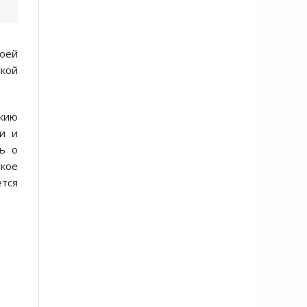
воей
кой
ужию
ли и
ь о
ское
ется