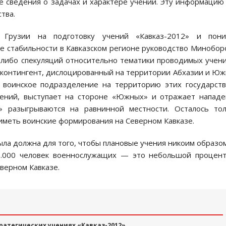
 сведения о задачах и характере учений. Эту информацию
тва.
 Грузии на подготовку учений «Кавказ-2012» и пони
е стабильности в Кавказском регионе руководство Минобо
-либо спекуляций относительно тематики проводимых учени
й контингент, дислоцированный на территории Абхазии и Ю
е воинское подразделение на территорию этих государст
учений, выступает на стороне «Южных» и отражает напад
» разыгрываются на равнинной местности. Осталось то
меть воинские формирования на Северном Кавказе.
ла должна для того, чтобы плановые учения никоим образо
8.000 человек военнослужащих — это небольшой процен
верном Кавказе.
ратегических учениях «Кавказ-2012»