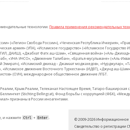
омендательные технологии.
Правила применения рекомендательных тех
и» («Легион Свобода России»), «Чеченская Республика Ичкерия», «Правый
еская армия» (УПА), «Исламское государство» («Исламское Государство И
 ИГИЛ, ДАИШ), «Джабхат Фатх аш-Шам», «Священная война» («Аль-Джихад» 
аб», «УНА-УНСО», «Движение Талибан», «Братья-мусульмане» («Аль-Ихва
кий Эмират»), «Исламский джихад – Джамаат моджахедов», «Нурджулар», «
», «Исламское движение Восточного Туркестана» (ИДВТ), «Джунд аш-Шам»,
истов» (ОУН), международное общественное движение ЛГБТ.
з.Реалии, Крым.Реалии, Телеканал Настоящее Время, Татаро-башкирская сл
Беллингкет (Stichting Bellingcat), Фонд борьбы с коррупцией (ФБК), «Ме
иал» признаны в России иноагентами.
, и нажмите
+
.
Ctrl
Enter
© 2009-2026 Информационное а
Свидетельство о регистрации 