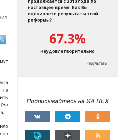
продолжается с 2010 года по
настоящее время. Как Вы
оцениваете результаты этой
них
реформы?
67.3%
Неудовлетворительно
имут
Результаты
кса
 на
дить
Подписывайтесь на ИА REX
 РФ
а.
дило
О по