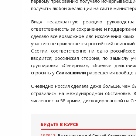
первому требованию получало исчерпывающие
получить любой желающий на сайте министерс
Видя неадекватную реакцию руководства
ответственность за сохранение и поддержани
сделало все возможное для исключения каких
участию не привлекается российский воински
Осетии, соответственно ни одно российско
вводится; российская сторона, по замыслу 
группировки «Северных»; «боевые действия
спросить у
Саакашвили
разрешения вообще и
Очевидно Россия сделала даже больше, чем бы
отразились на международной обстановке. 
численности 58 армии, дислоцированной на Се
БУДЬТЕ В КУРСЕ
18.09.12
Быть сильными! Сергей Канчуков о ст