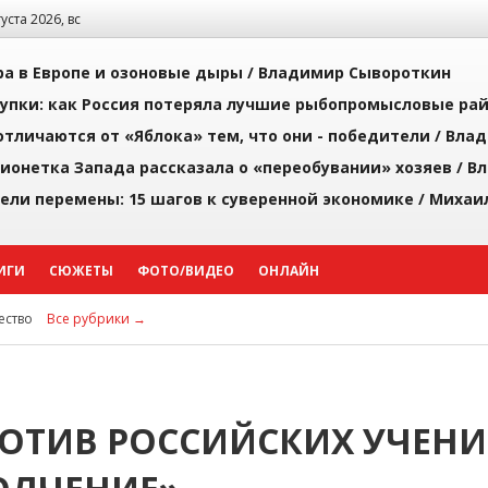
густа 2026, вс
а в Европе и озоновые дыры /
Владимир Сывороткин
упки: как Россия потеряла лучшие рыбопромысловые ра
тличаются от «Яблока» тем, что они - победители /
Влад
ионетка Запада рассказала о «переобувании» хозяев /
Вл
рели перемены: 15 шагов к суверенной экономике /
Михаи
ИГИ
СЮЖЕТЫ
ФОТО/ВИДЕО
ОНЛАЙН
ство
Все рубрики →
РОТИВ РОССИЙСКИХ УЧЕН