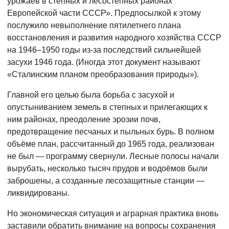
урожаев в степных и лесостепных районах
Европейской части СССР». Предпосылкой к этому
послужило невыполнение пятилетнего плана
восстановления и развития народного хозяйства СССР
на 1946–1950 годы из-за последствий сильнейшей
засухи 1946 года. (Иногда этот документ называют
«Сталинским планом преобразования природы»).
Главной его целью была борьба с засухой и
опустыниванием земель в степных и прилегающих к
ним районах, преодоление эрозии почв,
предотвращение песчаных и пыльных бурь. В полном
объёме план, рассчитанный до 1965 года, реализован
не был — программу свернули. Лесные полосы начали
вырубать, несколько тысяч прудов и водоёмов были
заброшены, а созданные лесозащитные станции —
ликвидированы.
Но экономическая ситуация и аграрная практика вновь
заставили обратить внимание на вопросы сохранения