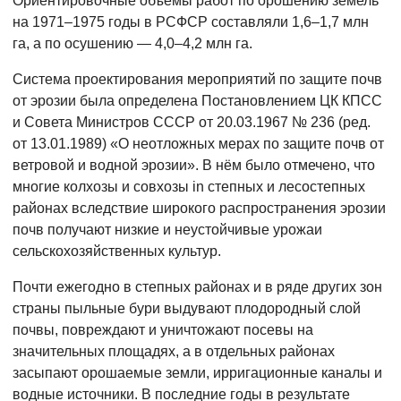
Ориентировочные объёмы работ по орошению земель
на 1971–1975 годы в РСФСР составляли 1,6–1,7 млн
га, а по осушению — 4,0–4,2 млн га.
Система проектирования мероприятий по защите почв
от эрозии была определена Постановлением ЦК КПСС
и Совета Министров СССР от 20.03.1967 № 236 (ред.
от 13.01.1989) «О неотложных мерах по защите почв от
ветровой и водной эрозии». В нём было отмечено, что
многие колхозы и совхозы in степных и лесостепных
районах вследствие широкого распространения эрозии
почв получают низкие и неустойчивые урожаи
сельскохозяйственных культур.
Почти ежегодно в степных районах и в ряде других зон
страны пыльные бури выдувают плодородный слой
почвы, повреждают и уничтожают посевы на
значительных площадях, а в отдельных районах
засыпают орошаемые земли, ирригационные каналы и
водные источники. В последние годы в результате