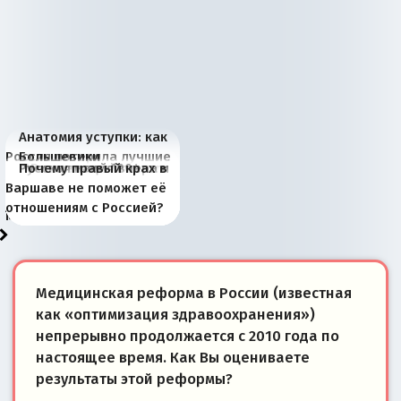
Анатомия уступки: как
Россия потеряла лучшие
Большевики
Киевская марионетка
В России назрели
Миграционный пожар
Россия начинает
Россия зимой 1904
Русская нация вчера и
Почему правый крах в
рыбопромысловые
отличаются от «Яблока»
Запада рассказала о
перемены: 15 шагов к
Европы
сбрасывать балласт
года: первые уступки во
сегодня
Варшаве не поможет её
районы Баренцева
тем, что они -
«переобувании» хозяев
суверенной экономике
Анкориджа
внутренней политике
отношениям с Россией?
моря
победители
Медицинская реформа в России (известная
как «оптимизация здравоохранения»)
непрерывно продолжается с 2010 года по
настоящее время. Как Вы оцениваете
результаты этой реформы?