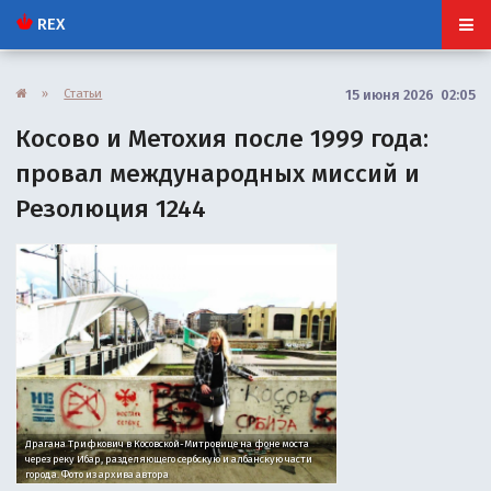
REX
»
Статьи
15 июня 2026 02:05
Косово и Метохия после 1999 года:
провал международных миссий и
Резолюция 1244
Драгана Трифкович в Косовской-Митровице на фоне моста
через реку Ибар, разделяющего сербскую и албанскую части
города. Фото из архива автора