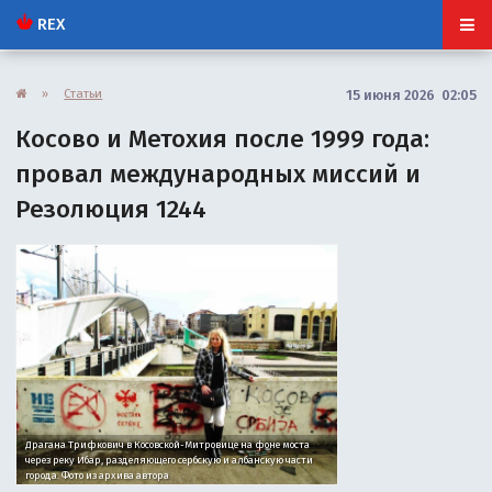
REX
»
Статьи
15 июня 2026 02:05
Косово и Метохия после 1999 года:
провал международных миссий и
Резолюция 1244
Драгана Трифкович в Косовской-Митровице на фоне моста
через реку Ибар, разделяющего сербскую и албанскую части
города. Фото из архива автора