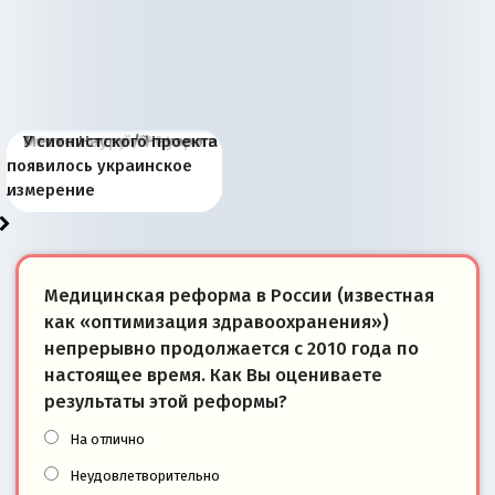
Киевская марионетка
В России назрели
Миграционный пожар
Россия начинает
Россия зимой 1904
Русская нация вчера и
Почему правый крах в
Место Науру / Науэро в
У сионистского проекта
Запада рассказала о
перемены: 15 шагов к
Европы
сбрасывать балласт
года: первые уступки во
сегодня
Варшаве не поможет её
современной истории
появилось украинское
«переобувании» хозяев
суверенной экономике
Анкориджа
внутренней политике
отношениям с Россией?
Южной Осетии
измерение
Медицинская реформа в России (известная
как «оптимизация здравоохранения»)
непрерывно продолжается с 2010 года по
настоящее время. Как Вы оцениваете
результаты этой реформы?
На отлично
Неудовлетворительно