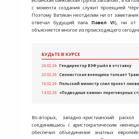
испанская банковская группа Santander, а като
с момента создания служит проекцией Чёрн
Поэтому Ватикан неотделим ни от заметания 
отвечал будущий папа
Павел
VI
), ни от
объясняется многое из происходящего сегодня
БУДЬТЕ В КУРСЕ
26.02.26
Гендиректор ВЭФ ушёл в отставку
20.02.26
Сионистская военщина толкает Трам
16.02.26
Польский министр слил проект ликв
14.02.26
«Подводные камни» переговорных ст
Во-вторых, западно-христианский раско
соединившись с аристократическим «венециа
обеспечил объединение знатных европей