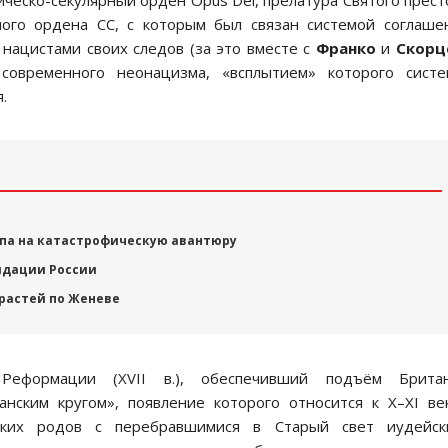
лическо-секулярный орден Opus Dei, прелатура Святого прест
ого ордена СС, с которым был связан системой соглаше
нацистами своих следов (за это вместе с
Франко
и
Скорц
 современного неонацизма, «всплытием» которого систе
.
па на катастрофическую авантюру
идации России
растей по Женеве
л Реформации (XVII в.), обеспечивший подъём Британ
нским кругом», появление которого относится к X–XI ве
ских родов с перебравшимися в Старый свет иудейск