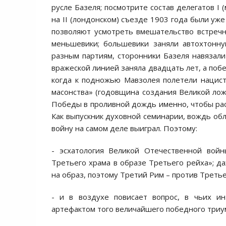
русле Базеля; посмотрите состав делегатов I 
на II (лондонском) съезде 1903 года были уже
позволяют усмотреть вмешательство встречн
меньшевики; большевики заняли автохтонну
разным партиям, сторонники Базеля навязал
вражеской линией заняла двадцать лет, а побе
когда к подножью Мавзолея полетели нацис
масонства» (годовщина создания Великой лож
Победы в проливной дождь именно, чтобы расс
Как выпускник духовной семинарии, вождь об
войну на самом деле выиграл. Поэтому:
- эсхатология Великой Отечественной вой
Третьего храма в образе Третьего рейха»; д
на образ, поэтому Третий Рим – против Третье
- и в воздухе повисает вопрос, в чьих и
артефактом того величайшего победного триу