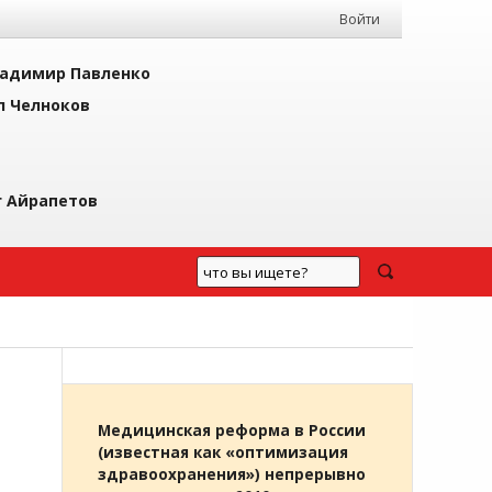
Войти
адимир Павленко
л Челноков
г Айрапетов
Медицинская реформа в России
(известная как «оптимизация
здравоохранения») непрерывно