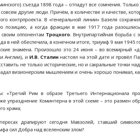
(минского) съезда 1898 года – отпадут все сомнения. Только
 совсем другие люди. Причём, в количестве и качестве, кот
ого контрпроекта. В «генеральной линии» Базеля сохрани
ю позицию, а когда фракции в мае 1917 года разошлис
и своим оппонентам
Троцкого
. Внутрипартийная борьба с 
да в ней обеспечила, в конечном итоге, триумф 9 мая 1945 г
тские знамёна. Произошло это 24 июня – во всемирный «
и Англии), и
И.В. Сталин
настоял на этой дате и провёл П
тавить не только исторические, но и сакральные точки над 
ладал визионерским мышлением и очень хорошо понимал, к
ны: «Третий Рим в образе Третьего Интернационала про
аже упразднение Коминтерна в этой схеме – это размен об
го храма;
нтересах драпируют сегодня Мавзолей, ставший символо
мфа сил Добра над вселенским злом?