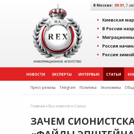
В Москве:
00:01
, 7 ав
Киевская мар
В России наз
Миграционны
Россия начин
Россия зимой
НОВОСТИ
ЭКСПЕРТЫ
ИНТЕРВЬЮ
СТАТЬИ
КН
Пресс-релизы
Telegram
Политика
Экономика
Обще
Главная
»
Все новости
»
Статьи
ЗАЧЕМ СИОНИСТСК