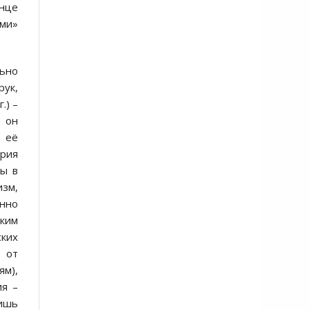
онце
ми»
льно
ук,
.) –
 он
 её
ерия
ры в
зм,
енно
ским
ских
 от
ям),
ия –
лишь