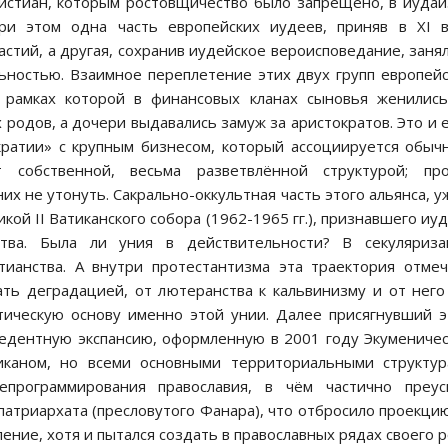
ристиан, которым ростовщичество было запрещено, в иуда
ри этом одна часть европейских иудеев, приняв в XI в
астий, а другая, сохранив иудейское вероисповедание, заня
ьностью. Взаимное переплетение этих двух групп европей
 рамках которой в финансовых кланах сыновья женилис
родов, а дочери выдавались замуж за аристократов. Это и 
кратии» с крупным бизнесом, который ассоциируется обыч
собственной, весьма разветвлённой структурой; про
них не утонуть. Сакрально-оккультная часть этого альянса, у
ой II Ватиканского собора (1962-1965 гг.), признавшего иу
ства. Была ли уния в действительности? В секуляриза
тианства. А внутри протестантизма эта траектория отме
ть деградацией, от лютеранства к кальвинизму и от него
тическую основу именно этой унии. Далее присягнувший 
едентную экспансию, оформленную в 2001 году Экумениче
иканом, но всеми основными территориальными структу
епрограммирования православия, в чём частично преусп
патриархата (пресловутого Фанара), что отбросило проекци
ление, хотя и пытался создать в православных рядах своего 