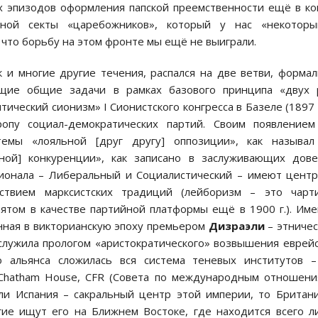
их эпизодов оформления папской преемственности ещё в к
арной секты «царебожников», который у нас «некоторы
что борьбу на этом фронте мы ещё не выиграли.
к и многие другие течения, распался на две ветви, форма
щие общие задачи в рамках базового принципа «двух р
ический сионизм» I Сионистского конгресса в Базеле (1897 г
опу социал-демократических партий. Своим появлением
темы «лояльной [друг другу] оппозиции», как называл
зной] конкуренции», как записано в заслуживающих дов
ционала – Либеральный и Социалистический – имеют цент
ствием марксистских традиций (лейборизм – это чарти
том в качестве партийной платформы ещё в 1900 г.). Им
енная в викторианскую эпоху премьером
Дизраэли
– этниче
служила прологом «аристократического» возвышения еврей
 альянса сложилась вся система теневых институтов –
 Chatham House, CFR (Совета по международным отношени
ли Испания – сакральный центр этой империи, то Британ
гие ищут его на Ближнем Востоке, где находится всего 