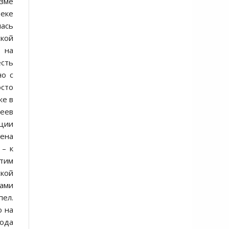
изме
еке
лась
ской
ь на
есть
но с
сто
же в
деев
ции
чена
 – к
этим
ской
рами
ел.
ю на
рода