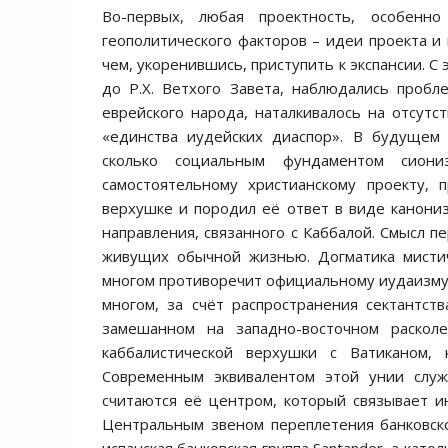
Во-первых, любая проектность, особенн
геополитического факторов – идеи проекта и 
чем, укоренившись, приступить к экспансии. С э
до Р.Х. Ветхого Завета, наблюдались пробл
еврейского народа, наталкивалось на отсутс
«единства иудейских диаспор». В будущем 
сколько социальным фундаментом сиони
самостоятельному христианскому проекту, 
верхушке и породил её ответ в виде канониза
направления, связанного с Каббалой. Смысл п
живущих обычной жизнью. Догматика мистич
многом противоречит официальному иудаизму, 
многом, за счёт распространения сектантст
замешанном на западно-восточном расколе
каббалистической верхушки с Ватиканом, 
Современным эквивалентом этой унии служ
считаются её центром, который связывает и
Центральным звеном переплетения банковс