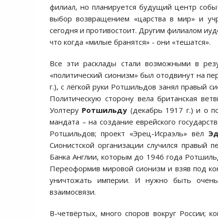
филиал, но планируется будущий центр собы
выбор возвращением «царства в мир» и учр
сегодня и противостоит. Другим филиалом иуд
что когда «милые бранятся» - они «тешатся».
Все эти расклады стали возможными в резу
«политический сионизм» был отодвинут на пер
г.), с лёгкой руки Ротшильдов занял правый 
Политическую сторону вела британская вет
Уолтеру
Ротшильду
(декабрь 1917 г.) и о 
мандата – на создание еврейского государст
Ротшильдов; проект «Эрец-Исраэль» вёл
Э
Сионистской организации случился правый 
Банка Англии, которым до 1946 года Ротшильд
Переоформив мировой сионизм и взяв под ко
уничтожать империи. И нужно быть очень
взаимосвязи.
В-четвёртых, много споров вокруг России; к