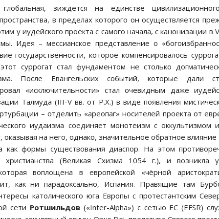
о глобальная, зиждется на единстве цивилизационног
пространства, в пределах которого он осуществляется пре
тим у иудейского проекта с самого начала, с канонизации в VI
емы. Идея – мессианское представление о «богоизбранно
твие государственности, которое компенсировалось суррог
этот суррогат стал фундаментом не столько догматичес
зма. После Евангельских событий, которые дали ст
провал «исключительности» стал очевидным даже иудей
ции Талмуда (III-V вв. от Р.Х.) в виде появления мистичес
ертурбации – отделить «ареопаг» носителей проекта от евр
еского иудаизма соединяет монотеизм с оккультизмом 
оказывая на него, однако, значительное обратное влияние 
ва как формы существования диаспор. На этом противоре
 христианства (Великая Схизма 1054 г.), и возникла у
которая воплощена в европейской «чёрной аристократи
ит, как ни парадоксально, Испания. Правящие там Бурб
нтересы католического юга Европы с протестантским Севе
кой сети
Ротшильдов
(«Inter-Alpha») с сетью ЕС (EFSR) сл