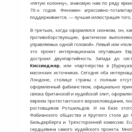
«пятую колонну», знакомую нам по ряду ярк
70-х годов. Феномен агрессивно-тоталит
поддерживается, — лучшая иллюстрация того, 
В-третьих, когда оформлялся сионизм, он, ка
противоборствующие, фактически выполняю
управляемых одной головой». Левый или «полит
это проект интернационала опутавших Евр
достроил двухпартийность Запада до сис
Киссинджер
, или «партнёрства в [буржуа
масонских источниках. Сегодня оба интерна
Лондоне, столице страны с полным отсут
оформленный фабианством, официально приня
связка британской и иудейской элит, оформл
евреем протестантского вероисповедания, по
ростовщиков Ротшильдов. И на базе этого
Фабианского общества и Круглого стола до
Бильдерберга и Трёхсторонней комиссии. Ес
сердцевина самого иудейского проекта. Мно