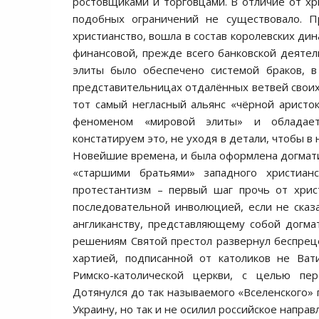
ростовщиками и торговцами. В отличие от х
подобных ограничений не существовало. П
христианство, вошла в состав королевских дин
финансовой, прежде всего банковской деятел
элиты было обеспечено системой браков, в
представительницах отдалённых ветвей своих 
тот самый негласный альянс «чёрной аристо
феноменом «мировой элиты» и обладает 
констатируем это, не уходя в детали, чтобы в 
Новейшие времена, и была оформлена догматик
«старшими братьями» западного христиан
протестантизм – первый шаг прочь от хрис
последовательной инволюцией, если не сказа
англиканству, представляющему собой догма
решениям Святой престол развернул беспрец
хартией, подписанной от католиков не Ват
Римско-католической церкви, с целью пер
Дотянулся до так называемого «Вселенского» 
Украину, но так и не осилил российское направ