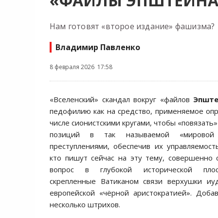
«ФАЙЛЫ ЭПШТЕЙНА
Нам готовят «второе издание» фашизма?
Владимир Павленко
8 февраля 2026 17:58
«Вселенский» скандал вокруг «файлов
Эпште
педофилию как на средство, применяемое оп
числе сионистскими кругами, чтобы «повязать»
позиций в так называемой «мировой
преступлениями, обеспечив их управляемост
кто пишут сейчас на эту тему, совершенно 
вопрос в глубокой исторической плоск
скрепленные Ватиканом связи верхушки иуд
европейской «чёрной аристократией». Доба
несколько штрихов.