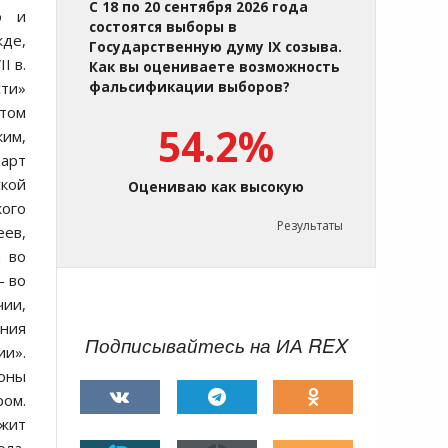
С 18 по 20 сентября 2026 года
о и
состоятся выборы в
жде,
Государственную думу IX созыва.
I в.
Как вы оцениваете возможность
сти»
фальсификации выборов?
атом
54.2%
ким,
арт
ской
Оцениваю как высокую
кого
Результаты
еев,
и во
- во
чии,
ния
Подписывайтесь на ИА REX
и».
оны
ром.
ужит