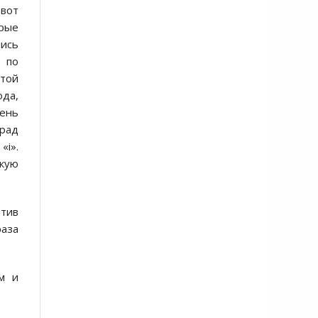
 вот
орые
лись
ь по
этой
ода,
день
арад
«i».
акую
тив
раза
м и