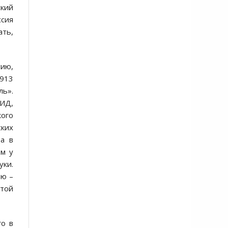
ский
ссия
ать,
сию,
1913
ль».
МИД,
кого
ских
да в
ом у
уки.
ью –
той
го в