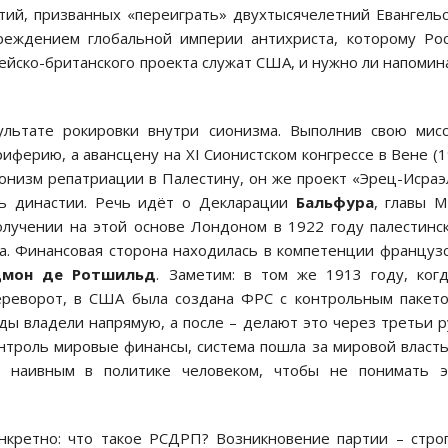
тий, призванных «переиграть» двухтысячелетний Евангель
еждением глобальной империи антихриста, которому Ро
ейско-британского проекта служат США, и нужно ли напомин
льтате рокировки внутри сионизма. Выполнив свою мис
иферию, а авансцену на XI Сионистском конгрессе в Вене (
сионизм репатриации в Палестину, он же проект «Эрец-Исраэ
вь династии. Речь идёт о Декларации
Бальфура
, главы 
получении на этой основе Лондоном в 1922 году палестинс
ва. Финансовая сторона находилась в компетенции француз
дмон де Ротшильд
. Заметим: в том же 1913 году, ког
переворот, в США была создана ФРС с контрольным пакет
ы владели напрямую, а после – делают это через третьи р
нтроль мировые финансы, система пошла за мировой власт
 наивным в политике человеком, чтобы не понимать э
онкретно: что такое РСДРП? Возникновение партии – стро