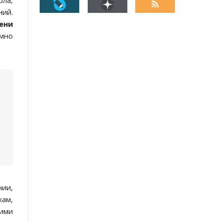
ола,
ний.
ени
мно
ии,
кам,
ими