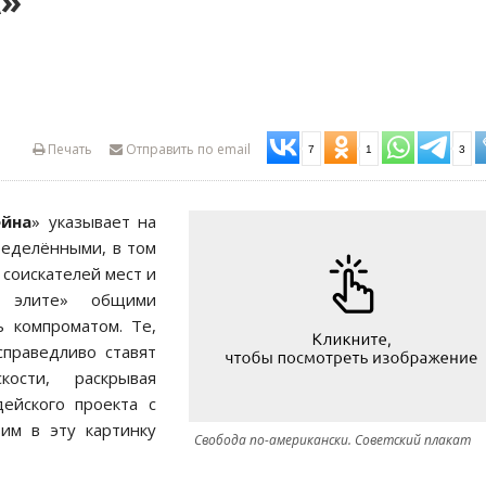
»
Печать
Отправить по email
7
1
3
йна
» указывает на
ределёнными, в том
 соискателей мест и
 элите» общими
ь компроматом. Те,
справедливо ставят
ости, раскрывая
ейского проекта с
вим в эту картинку
Свобода по-американски. Советский плакат