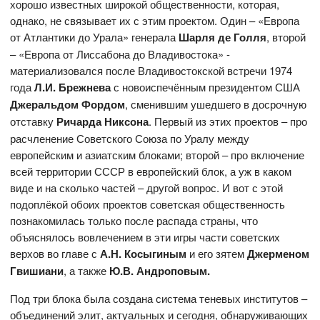
хорошо известных широкой общественности, которая,
однако, не связывает их с этим проектом. Один – «Европа
от Атлантики до Урала» генерала
Шарля де Голля
, второй
– «Европа от Лиссабона до Владивостока» -
материализовался после Владивостокской встречи 1974
года
Л.И. Брежнева
с новоиспечённым президентом США
Джеральдом Фордом
, сменившим ушедшего в досрочную
отставку
Ричарда Никсона
. Первый из этих проектов – про
расчленение Советского Союза по Уралу между
европейским и азиатским блоками; второй – про включение
всей территории СССР в европейский блок, а уж в каком
виде и на сколько частей – другой вопрос. И вот с этой
подоплёкой обоих проектов советская общественность
познакомилась только после распада страны, что
объяснялось вовлечением в эти игры части советских
верхов во главе с
А.Н. Косыгиным
и его зятем
Джерменом
Гвишиани
, а также
Ю.В. Андроповым.
Под три блока была создана система теневых институтов –
объединений элит, актуальных и сегодня, обнаруживающих