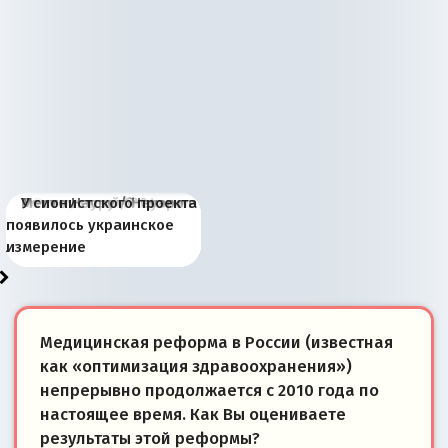
Киевская марионетка
В России назрели
Миграционный пожар
Россия начинает
Россия зимой 1904
Русская нация вчера и
Почему правый крах в
Место Науру / Науэро в
У сионистского проекта
Запада рассказала о
перемены: 15 шагов к
Европы
сбрасывать балласт
года: первые уступки во
сегодня
Варшаве не поможет её
современной истории
появилось украинское
«переобувании» хозяев
суверенной экономике
Анкориджа
внутренней политике
отношениям с Россией?
Южной Осетии
измерение
Медицинская реформа в России (известная
как «оптимизация здравоохранения»)
непрерывно продолжается с 2010 года по
настоящее время. Как Вы оцениваете
результаты этой реформы?