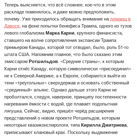
Теперь выясняется, что всё сложнее, кое-что в этом
раскладе поменялось, и даже можно предположить,
почему. Уже приходилось обращать внимание на
демарш в
Давосе
, на фоне попытки бенефиса Трампа, одного из тузов
левого глобализма
Марка Карни
, крупного финансиста,
ставшего на волне сопротивления экспансии Трампа
премьером Канады, которой тот отводил, было, роль 51-го
штата США. Напомним главное, что было сказано этим
эмиссаром
Ротшильдов
. «Средние страны», к которым
Карни отнёс Канаду, которую символически «присоединил»
не к Северной Америке, а к Европе, собираются выйти из
тени «треугольных» сверхдержав и основать собственный
«срединный» альянс. Однако дальше этого Карни не
проболтался, следуя, наверное, принципу постепенности
нагревания ёмкости с водой, где плавает подопытная
лягушка. Сейчас, видно, пришёл черёд расширения
представлений о новом проекте Ротшильдов, которым
некоторые квазиконспирологи, типа
Кирилла Дмитриева
,
приписывают клановый крах. Поскольку выдвижение