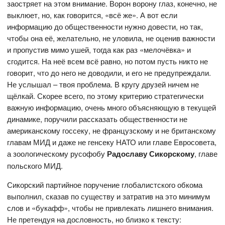
заостряет на этом внимание. Ворон ворону глаз, конечно, не
выклюет, но, как говорится, «всё же». А вот если
информацию до общественности нужно довести, но так,
чтобы она её, желательно, не уловила, не оценив важности
и пропустив мимо ушей, тогда как раз «мелочёвка» и
сгодится. На неё всем всё равно, но потом пусть никто не
говорит, что до него не доводили, и его не предупреждали.
Не услышал – твоя проблема. В кругу друзей ничем не
щёлкай. Скорее всего, по этому критерию стратегически
важную информацию, очень много объясняющую в текущей
динамике, поручили рассказать общественности не
американскому госсеку, не французскому и не британскому
главам МИД и даже не генсеку НАТО или главе Евросовета,
а зоологическому русофобу
Радославу Сикорскому
, главе
польского МИД.
Сикорский партийное поручение глобалистского обкома
выполнил, сказав по существу и затратив на это минимум
слов и «букафф», чтобы не привлекать лишнего внимания.
Не претендуя на дословность, но близко к тексту: