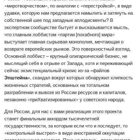
«миротворчеством», по аналогии с «перестройкой», в виде
удавки, которую нам предлагается намылить и затянуть на
собственной шее под западные аплодисменты? В
экспертном сообществе бытует и высказывается мысль,
что главным лоббистом «партии [похабного] мира»
выступает главная сырьевая монополия, мечтающая о
возврате европейских рынков. Это поверхностный взгляд.
Основной лоббист – крупный олигархический бизнес, не
мыслящий себя в отрыве от Запада, хотя и переживающий
сейчас экзистенциальный кризис из-за «файлов
Эпштейна»
, скандал вокруг которых обнаружил хлипкость
жизненных стратегий, основанных на тотальном
разграблении и вывозе из России ресурсов и капиталов,
незаконно «приХватизированных» у советского народа.
Для России, для нас с вами реализация этого проекта
станет финальным аккордом тысячелетней
государственности, за которым если что и последует, то
«контрольный выстрел» в виде иностранной оккупации
распадающихся осколков. Пока не поздно – просыпаемся,