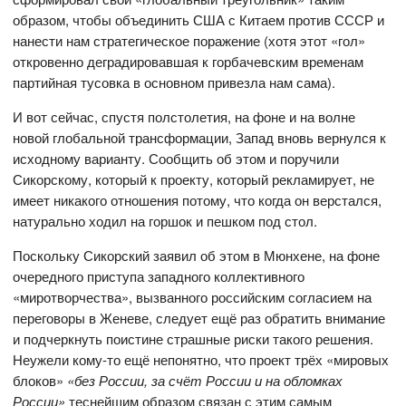
образом, чтобы объединить США с Китаем против СССР и
нанести нам стратегическое поражение (хотя этот «гол»
откровенно деградировавшая к горбачевским временам
партийная тусовка в основном привезла нам сама).
И вот сейчас, спустя полстолетия, на фоне и на волне
новой глобальной трансформации, Запад вновь вернулся к
исходному варианту. Сообщить об этом и поручили
Сикорскому, который к проекту, который рекламирует, не
имеет никакого отношения потому, что когда он верстался,
натурально ходил на горшок и пешком под стол.
Поскольку Сикорский заявил об этом в Мюнхене, на фоне
очередного приступа западного коллективного
«миротворчества», вызванного российским согласием на
переговоры в Женеве, следует ещё раз обратить внимание
и подчеркнуть поистине страшные риски такого решения.
Неужели кому-то ещё непонятно, что проект трёх «мировых
блоков»
«без России, за счёт России и на обломках
России»
теснейшим образом связан с этим самым