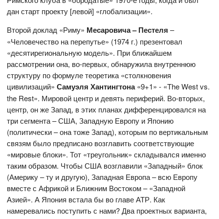
дан старт проекту [левой] «глобализации».
Второй доклад «Риму»
Месаровича – Пестеля
–
«Человечество на перепутье» (1974 г.) презентовал
«десятирегиональную модель». При ближайшем
рассмотрении она, во-первых, обнаружила внутреннюю
структуру по формуле теоретика «столкновения
цивилизаций»
Самуэля Хантингтона
«9+1» - «The West vs.
the Rest». Мировой центр и девять периферий. Во-вторых,
центр, он же Запад, в этих планах дифференцировался на
три сегмента – США, Западную Европу и Японию
(политически – она тоже Запад), которым по вертикальным
связям было предписано возглавить соответствующие
«мировые блоки». Тот «треугольник» складывался именно
таким образом. Чтобы США возглавили «Западный» блок
(Америку – ту и другую), Западная Европа – всю Европу
вместе с Африкой и Ближним Востоком – «Западной
Азией». А Япония встала бы во главе АТР. Как
намеревались поступить с нами? Два проектных варианта,