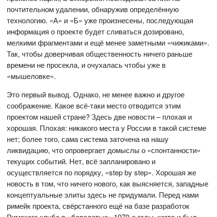
почтительном удалении, обнаружив определённую
технологию. «А» и «Б» уже произнесены, последующая
информация о проекте будет сливаться дозировано,
мелкими фрагментами и ещё менее заметными «чижиками».
Так, чтобы доверчивая общественность ничего раньше
времени не просекла, и очухалась чтобы уже в
«мышеловке».
Это первый вывод. Однако, не менее важно и другое
соображение. Какое всё-таки место отводится этим
проектом нашей стране? Здесь две новости – плохая и
хорошая. Плохая: никакого места у России в такой системе
нет; более того, сама система заточена на нашу
ликвидацию, что опровергает домыслы о «спонтанности»
текущих событий. Нет, всё запланировано и
осуществляется по порядку, «step by step». Хорошая же
новость в том, что ничего нового, как выясняется, западные
концептуальные элиты здесь не придумали. Перед нами
римейк проекта, свёрстанного ещё на базе разработок
Римского клуба в «бородатые» 1970-е годы, когда и был