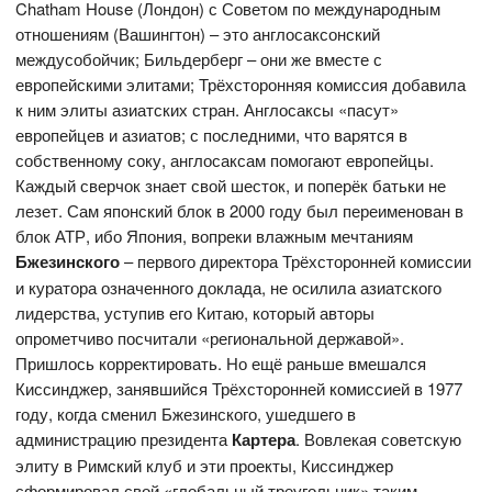
Chatham House (Лондон) с Советом по международным
отношениям (Вашингтон) – это англосаксонский
междусобойчик; Бильдерберг – они же вместе с
европейскими элитами; Трёхсторонняя комиссия добавила
к ним элиты азиатских стран. Англосаксы «пасут»
европейцев и азиатов; с последними, что варятся в
собственному соку, англосаксам помогают европейцы.
Каждый сверчок знает свой шесток, и поперёк батьки не
лезет. Сам японский блок в 2000 году был переименован в
блок АТР, ибо Япония, вопреки влажным мечтаниям
Бжезинского
– первого директора Трёхсторонней комиссии
и куратора означенного доклада, не осилила азиатского
лидерства, уступив его Китаю, который авторы
опрометчиво посчитали «региональной державой».
Пришлось корректировать. Но ещё раньше вмешался
Киссинджер, занявшийся Трёхсторонней комиссией в 1977
году, когда сменил Бжезинского, ушедшего в
администрацию президента
Картера
.
Вовлекая советскую
элиту в Римский клуб и эти проекты, Киссинджер
сформировал свой «глобальный треугольник» таким