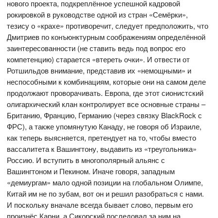
нового проекта, подкреплённое успешной кадровой
рокировкой в руководстве одной из стран «Семёрки»,
тезису о «крахе» противоречит, следует предположить, что
Дмитриев по конъюнктурным соображениям определённой
заинтересованности (не ставить ведь под вопрос его
компетенцию) старается «втереть очки». И отвести от
Ротшильдов внимание, представив их «немощными» и
неспособными к комбинациям, которые они на самом деле
продолжают проворачивать. Европа, где этот сионистский
олигархический клан контролирует все основные страны –
Британию, Францию, Германию (через связку BlackRock с
ФРС), а также упомянутую Канаду, не говоря об Израиле,
как теперь выясняется, претендует на то, чтобы вместо
вассалитета к Вашингтону, выдавить из «треугольника»
Россию. И вступить в многополярный альянс с
Вашингтоном и Пекином. Иначе говоря, западным
«демиургам» мало одной позиции на глобальном Олимпе,
Китай им не по зубам, вот он и решил разобраться с нами.
И поскольку вначале всегда бывает слово, первым его
произнёс Карни, а Сикорский последовал за ним на