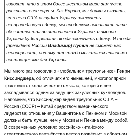
говорит, что в этом более жестоком мире вам нужно
раскрыть свои карты. Как Европа, мы должны сказать,
что если США вынудят Украину заключить
несправедливую сделку, мы продолжим выполнять наши
обязательства по отношению к Украине, и именно
Украина будет решать, когда заключать сделку. И тогда
[президент России
Владимир] Путин
не сможет нас
игнорировать, потому что тогда мы станем главными
поставщиками для Украины.
Мы много раз говорили о «глобальном треугольнике»
Генри
Киссинджера
, об отличиях его нынешней, многополярной
трактовки от классического смысла, который в неё
закладывался одним из ведущих закулисных кукловодов.
Напомним, что Киссинджер видел треугольник США –
Россия (СССР) – Китай средством американского
лидерства; отношения у Вашингтона с Пекином и Москвой
должны быть лучше, чем у Москвы и Пекина между собой.
В современных условиях российско-китайского
стратегического партнёрства вектор развёрнут в обратном