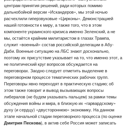
центрам принятия решений, ради которых помимо
дальнобойной версии «Искандеров», мы этой ночью
расчехлили гиперзвуковые «Цирконы». Демонстрацией
нашей готовности к миру, а также того, что в этом
компоненте украинского кризиса именно Зеленский, а не
мы, остаётся крайним милитаристом в глазах Трампа,
служит «военный» состав российской делегации в Абу-
Даби. Военные ситуацию на ЛБС знают досконально,
поэтому их присутствие указывает на то, что именно этот, а
не политический круг вопросов обсуждается на
переговорах. Заодно следует отметить выделение в
переговорном процессе тематических рабочих групп.
Переговоры явно переходят в практическую стадию; об
этом также говорит и вывод вызывающих вопросы
либералов (не будем указывать пальцем) за рамки темы
обсуждения войны и мира, в близкую их «гарвардскому»
духу (и сердцу) «двустороннюю» экономику. На данном
этапе начальной стадии переговорного процесса (по оценке
Дмитрия Пескова
), в актив себе Россия может записать