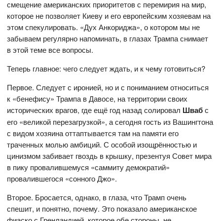
смещение американских приоритетов с перемирия на мир,
которое не позволяет Киеву и его европейским хозяевам на
этом спекулировать. «Дух Анкориджа», о котором мы не
забываем регулярно напоминать, в глазах Трампа снимает
в этой теме все вопросы.
Теперь главное: чего следует ждать, и к чему готовиться?
Первое. Следует с иронией, но и с пониманием относиться
к «бенефису» Трампа в Давосе, на территории своих
исторических врагов, где ещё год назад солировал
Шваб
с
его «великой перезагрузкой», а сегодня гость из Вашингтона
с видом хозяина оттаптывается там на памяти его
траченных молью амбиций. С особой изощрённостью и
цинизмом забивает гвоздь в крышку, презентуя Совет мира
в пику провалившемуся «саммиту демократий»
провалившегося «сонного Джо».
Второе. Бросается, однако, в глаза, что Трамп очень
спешит, и понятно, почему. Это показало американское
фиаско с Гренландией, которое обе стороны, не