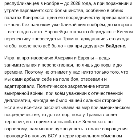
республиканцев в ноябре – до 2028 года, а при поражении и
утрате парламентского большинства, особенно в обеих
палатах Конгресса, цена его посредничеству превращается
в «ноль без палочки» уже ближайшим ноябрём, до которого
– всего одно лето. Европейцы открыто обсуждают с Киевом
перспективу «пересидеть» Трампа, дождавшись его ухода,
чтобы после него всё было «как при дедушке»
Байдене.
Игра на противоречиях Америки и Европы – вещь
занимательная и перспективная, но лишь до поры и до
времени. Поэтому не отнимет у нас никто только того, что
мы сами добыли себе на поле боя, отвоевали и
адаптировали. Политическое закрепление итогов
выигранной войны, при всём уважении к отечественной
дипломатии, никогда не было нашей сильной стороной.
Если мы всё-таки рассчитываем на мир при американском
посредничестве, то до тех пор, пока у Трампа лопнет
терпение, и он примется «нагибать» Зеленского по-
взрослому, нам многое нужно успеть в плане сокращения
пропорций в пользу ВСУ в территориальном обменном