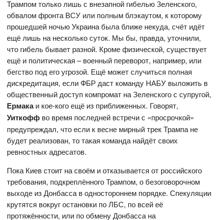
Трампом только лишь с внезапной гибелью Зеленского,
обвалом фронта ВСУ или полным блэкаутом, к которому
прошедшей ночью Украина была ближе некуда, счёт идёт
ещё лишь на несколько суток. Мы бы, правда, уточнили,
что гибель бывает разной. Кроме физической, существует
ещё и политическая – военный переворот, например, или
бегство под его угрозой. Ещё может случиться полная
дискредитация, если ФБР даст команду НАБУ выложить в
общественный доступ компромат на Зеленского с супругой,
Ермака
и кое-кого ещё из приближенных. Говорят,
Уиткофф
во время последней встречи с «просрочкой»
предупреждал, что если к весне мирный трек Трампа не
будет реализован, то такая команда найдёт своих
ревностных адресатов.
Пока Киев стоит на своём и отказывается от российского
требования, подкреплённого Трампом, о безоговорочном
выходе из Донбасса в одностороннем порядке. Спекуляции
крутятся вокруг остановки по ЛБС, по всей её
протяжённости, или по обмену Донбасса на