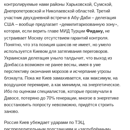
контролируемые нами районы Харьковской, Сумской,
Днепропетровской и Николаевской областей. Третий
участник двухдневной встречи в Абу-Даби – делегация
США – вообще предлагает «демилитаризованную зону»,
которая, если верить главе МИД Турции
Фидану,
не
устраивает Москву отсутствием гарантий контроля.
Понятно, что эта позиция шансов не имеет, но умело
используется Киевом для затягивания переговоров.
Украинская делегация уныло талдычит, что выход из
Донбасса возможен не ранее весны, имея в уме
перспективу окончания морозов и исчерпание угрозы
блэкаута. Пока же Киев замахивается, как максимум, на
воздушное перемирие, а как минимум, на энергетическое.
Ибо по оценкам специалистов, которые прозвучали в
Давосе, потеряно до 70% генерации, многое в энергетике
восстановить попросту невозможно, придётся строить
заново.
Россия Киев убеждает ударами по ТЭЦ,
распределительным подстанциям и «заглублённым»