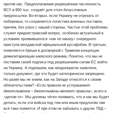
против нас. Предполагаемая разрешённая численность
ВСУ в 800 тыс. создаёт для этого безусловные
предпосылки. Во-вторых, если Украину не отрезать от
побережья, то сохраняется логистика военных поставок,
причём, без угроз с нашей стороны. Частью этой проблемы
служит приднестровский вопрос, особенно актуальный в
условиях проявившегося «как по заказу» очередного
приступа молдавской официальной русофобии. В-третьих,
появляются бреши в договорной с Трампом концепции
демилитаризации киевского режима. Понятно, что мы не
поставим своей подписи под разрешением силам ЕС войти
на Украину. А подпишем, как неоднократно заявляли,
только документ, где это будет категорически запрещено.
Но разве мы не знаем, как на Западе относятся к своим
обязательствам?
«Если правила не устраивают
джентльменов – джентльмены меняют правила»,
всего и
«делов-то». Мы должны чётко понимать, что и как мы будет
делать, если эти войска под тем или иным предлогом там
всё-таки появятся. И при этом не забывать о других ТВД –