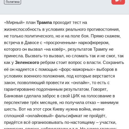
0
Политика
«Мирный» план
Трампа
проходит тест на
жизнеспособность в условиях реального противостояния,
не только политического, но и на поле боя. Прямо скажем,
встреча в Давосе с «просроченным» наркофюрером,
которого он вызвал «на ковёр», результатов Трампу не
принесла. Вызвать-то вызвал, но сломать так и не смог, так
как у
Зеленского
ребром стоит вопрос о власти. Сохранить
её он надеется с помощью «форс-мажорных» выборов в
условиях военного положения, под которые верстается
закон, позволяющий провести их «онлайн», то есть с
гарантированно подогнанным результатом. Говорят,
Банковая сделала заброс в свой ЦИК на голосование в
перспективе трёх месяцев, но получила отказ – минимум
шесть. Вот на этот срок Киеву нужна война, иначе
сплошной «онлайновый» фальсификат не пройдёт,
придётся всё организовывать по-настоящему – участки,
комиссии, списки, наблюдатели и т.п. Но самое главное: