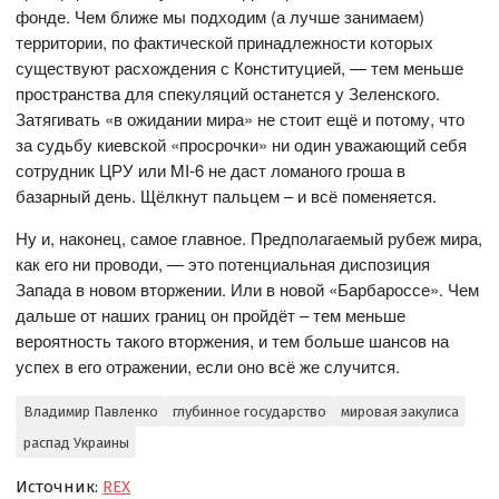
фонде. Чем ближе мы подходим (а лучше занимаем)
территории, по фактической принадлежности которых
существуют расхождения с Конституцией, — тем меньше
пространства для спекуляций останется у Зеленского.
Затягивать «в ожидании мира» не стоит ещё и потому, что
за судьбу киевской «просрочки» ни один уважающий себя
сотрудник ЦРУ или MI-6 не даст ломаного гроша в
базарный день. Щёлкнут пальцем – и всё поменяется.
Ну и, наконец, самое главное. Предполагаемый рубеж мира,
как его ни проводи, — это потенциальная диспозиция
Запада в новом вторжении. Или в новой «Барбароссе». Чем
дальше от наших границ он пройдёт – тем меньше
вероятность такого вторжения, и тем больше шансов на
успех в его отражении, если оно всё же случится.
Владимир Павленко
глубинное государство
мировая закулиса
распад Украины
Источник:
REX