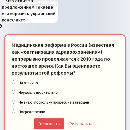
Что стоит за
В России назрели
Миграционный пожар
Россия начинает
Россия зимой 1904
Русская нация вчера и
Почему правый крах в
Место Науру / Науэро в
У сионистского проекта
предложением Токаева
перемены: 15 шагов к
Европы
сбрасывать балласт
года: первые уступки во
сегодня
Варшаве не поможет её
современной истории
появилось украинское
«заморозить украинский
суверенной экономике
Анкориджа
внутренней политике
отношениям с Россией?
Южной Осетии
измерение
конфликт»
Медицинская реформа в России (известная
как «оптимизация здравоохранения»)
непрерывно продолжается с 2010 года по
настоящее время. Как Вы оцениваете
результаты этой реформы?
На отлично
Неудовлетворительно
Не знаю, поскольку процесс не завершён
Посредственно
Результаты