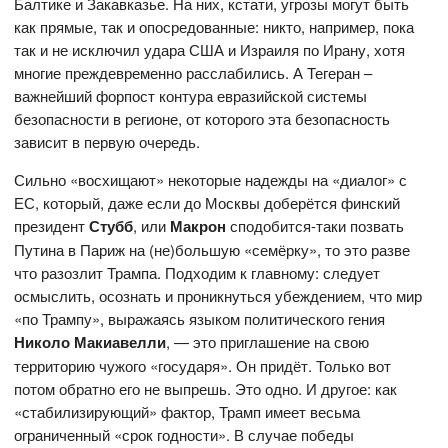
Балтике и Закавказье. На них, кстати, угрозы могут быть
как прямые, так и опосредованные: никто, например, пока
так и не исключил удара США и Израиля по Ирану, хотя
многие преждевременно расслабились. А Тегеран –
важнейший форпост контура евразийской системы
безопасности в регионе, от которого эта безопасность
зависит в первую очередь.
Сильно «восхищают» некоторые надежды на «диалог» с
ЕС, который, даже если до Москвы доберётся финский
президент
Стубб
, или
Макрон
сподобится-таки позвать
Путина в Париж на (не)большую «семёрку», то это разве
что разозлит Трампа. Подходим к главному: следует
осмыслить, осознать и проникнуться убеждением, что мир
«по Трампу», выражаясь языком политического гения
Николо Макиавелли
, — это приглашение на свою
территорию чужого «государя». Он придёт. Только вот
потом обратно его не выпрешь. Это одно. И другое: как
«стабилизирующий» фактор, Трамп имеет весьма
ограниченный «срок годности». В случае победы