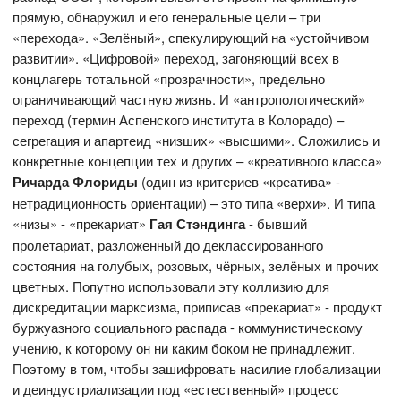
прямую, обнаружил и его генеральные цели – три
«перехода». «Зелёный», спекулирующий на «устойчивом
развитии». «Цифровой» переход, загоняющий всех в
концлагерь тотальной «прозрачности», предельно
ограничивающий частную жизнь. И «антропологический»
переход (термин Аспенского института в Колорадо) –
сегрегация и апартеид «низших» «высшими». Сложились и
конкретные концепции тех и других – «креативного класса»
Ричарда Флориды
(один из критериев «креатива» -
нетрадиционность ориентации) – это типа «верхи». И типа
«низы» - «прекариат»
Гая Стэндинга
- бывший
пролетариат, разложенный до деклассированного
состояния на голубых, розовых, чёрных, зелёных и прочих
цветных. Попутно использовали эту коллизию для
дискредитации марксизма, приписав «прекариат» - продукт
буржуазного социального распада - коммунистическому
учению, к которому он ни каким боком не принадлежит.
Поэтому в том, чтобы зашифровать насилие глобализации
и деиндустриализации под «естественный» процесс