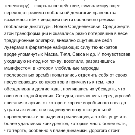
телевизору) – сакральное действие, символизирующее
переход от режима глобальной демагогии «равенства
возможностей» к иерархии почти сословного режима
глобальной диктатуры. Новое Средневековье! Среди жертв
этой трансформации и оказались резко потерявшие в весе
традиционные олигархи, внезапно ощутившие себя
лузерами в фарватере набирающих силу технократов
вроде упомянутых Маска, Тиля, Сакса и др. И почувствовав
уходящую из-под ног почву, возопили, разразившись
манифестом, в котором глобальные мироеды
послевоенных времён попытались отделить себя от своих
преуспевающих конкурентов и примкнуть к тем, кого
обездоливали долгие годы, принявшись их убеждать, что
они типа «одной крови». Сегодня, оказавшись перед угрозой
списания в архив, от которого короче воробьиного носа до
утраты активов, они выдвинули лозунг социальной
справедливости не ради его реализации, а чтобы ущучить
более удачливых конкурентов, которым много более есть,
что терять, особенно в плане динамики. Дорогого стоит