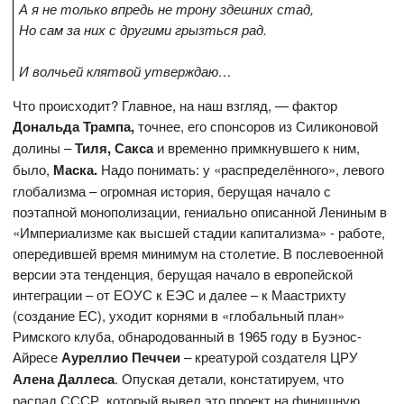
А я не только впредь не трону здешних стад,
Но сам за них с другими грызться рад.
И волчьей клятвой утверждаю…
Что происходит? Главное, на наш взгляд, — фактор
Дональда Трампа,
точнее, его спонсоров из Силиконовой
долины –
Тиля, Сакса
и временно примкнувшего к ним,
было,
Маска.
Надо понимать: у «распределённого», левого
глобализма – огромная история, берущая начало с
поэтапной монополизации, гениально описанной Лениным в
«Империализме как высшей стадии капитализма» - работе,
опередившей время минимум на столетие. В послевоенной
версии эта тенденция, берущая начало в европейской
интеграции – от ЕОУС к ЕЭС и далее – к Маастрихту
(создание ЕС), уходит корнями в «глобальный план»
Римского клуба, обнародованный в 1965 году в Буэнос-
Айресе
Ауреллио Печчеи
– креатурой создателя ЦРУ
Алена Даллеса
. Опуская детали, констатируем, что
распад СССР, который вывел это проект на финишную