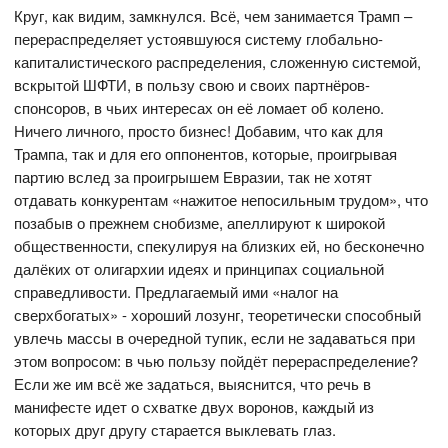
Круг, как видим, замкнулся. Всё, чем занимается Трамп –
перераспределяет устоявшуюся систему глобально-
капиталистического распределения, сложенную системой,
вскрытой ШФТИ, в пользу свою и своих партнёров-
спонсоров, в чьих интересах он её ломает об колено.
Ничего личного, просто бизнес! Добавим, что как для
Трампа, так и для его оппонентов, которые, проигрывая
партию вслед за проигрышем Евразии, так не хотят
отдавать конкурентам «нажитое непосильным трудом», что
позабыв о прежнем снобизме, апеллируют к широкой
общественности, спекулируя на близких ей, но бесконечно
далёких от олигархии идеях и принципах социальной
справедливости. Предлагаемый ими «налог на
сверхбогатых» - хороший лозунг, теоретически способный
увлечь массы в очередной тупик, если не задаваться при
этом вопросом: в чью пользу пойдёт перераспределение?
Если же им всё же задаться, выяснится, что речь в
манифесте идет о схватке двух воронов, каждый из
которых друг другу старается выклевать глаз.