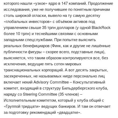
которого нашли «узкое» ядро в 147 компаний. Продолжение
исследования, уже не получившее по понятным причинам
столь широкой огласки, вывело на ту самую десятку
«глобальных инвесторов» с объёмом активов под
управлением свыше 35 трлн долларов (у одной BlackRock
более 10 трлн) и теснейшими связями с основными
западными спецслужбами. При попытке выяснить
реальных бенефициаров (Финк, как и другие не лишённые
публичности фигуры – скорее всего, подставные лица),
выясняется, что таким образом контролируются все, без
исключения, ведущие пять сотен мировых
транснациональных корпораций. А вот десять закрытых,
засекреченных, не называемых нигде персонально лиц
включает некий Advisory Committee – Консультативный
комитет, входящий в структуру Бильдербергского клуба,
наряду со Steering Committee (35 членов) –
Исполнительным комитетом, который у клуба общий с
«Группой тридцати» ведущих банкиров. И там он отвечает
за подготовку рекомендаций «двадцатке».