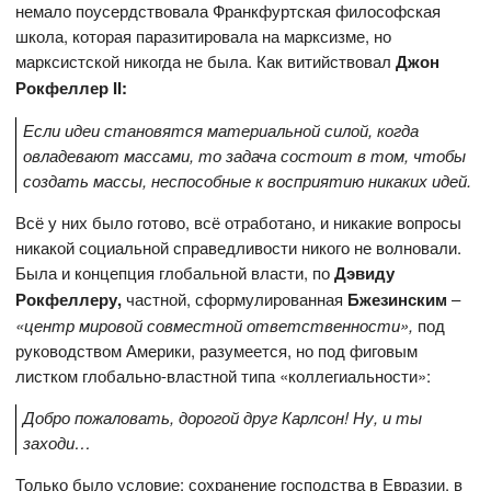
немало поусердствовала Франкфуртская философская
школа, которая паразитировала на марксизме, но
марксистской никогда не была. Как витийствовал
Джон
Рокфеллер
II:
Если идеи становятся материальной силой, когда
овладевают массами, то задача состоит в том, чтобы
создать массы, неспособные к восприятию никаких идей.
Всё у них было готово, всё отработано, и никакие вопросы
никакой социальной справедливости никого не волновали.
Была и концепция глобальной власти, по
Дэвиду
Рокфеллеру,
частной, сформулированная
Бжезинским
–
«центр мировой совместной ответственности»,
под
руководством Америки, разумеется, но под фиговым
листком глобально-властной типа «коллегиальности»:
Добро пожаловать, дорогой друг Карлсон! Ну, и ты
заходи…
Только было условие: сохранение господства в Евразии, в