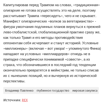
Капитулировав перед Трампом на словах, «традиционная»
олигархия не готова осуществлять это на деле, поэтому
рассчитывает Трампа «пересидеть», чего и не скрывает.
Манифест олигархических «волков за вегетарианство» -
фигура умолчания подлинных планов вернуться к прежней
лево-глобалистской, глобализационной практике сразу же,
как только Трамп и его методы противодействия
оппонентам себя исчерпают и станут историей. Условные
«миллионеры» (включая – вот умора! – упомянутого Финка)
нападают на условных «миллиардеров» отнюдь не в
припадке специфически понимаемой «совести», а из
страха, что обозначившиеся в последний год тенденции
окончательно превратятся в мейнстрим, не только списав
их с нынешних позиций, но и вычеркнув из исторической
перспективы.
Владимир Павленко
глубинное государство
мировая закулиса
Источник:
REX