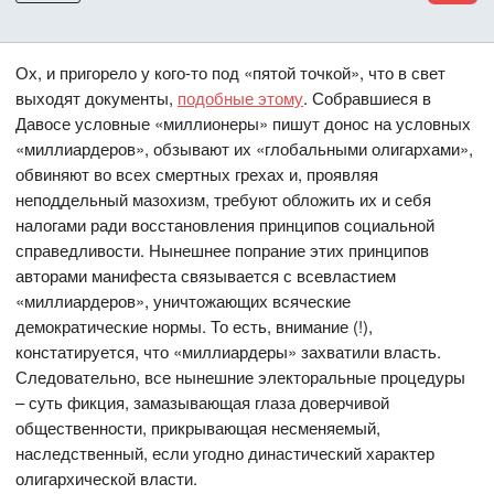
Ох, и пригорело у кого-то под «пятой точкой», что в свет
выходят документы,
подобные этому
. Собравшиеся в
Давосе условные «миллионеры» пишут донос на условных
«миллиардеров», обзывают их «глобальными олигархами»,
обвиняют во всех смертных грехах и, проявляя
неподдельный мазохизм, требуют обложить их и себя
налогами ради восстановления принципов социальной
справедливости. Нынешнее попрание этих принципов
авторами манифеста связывается с всевластием
«миллиардеров», уничтожающих всяческие
демократические нормы. То есть, внимание (!),
констатируется, что «миллиардеры» захватили власть.
Следовательно, все нынешние электоральные процедуры
– суть фикция, замазывающая глаза доверчивой
общественности, прикрывающая несменяемый,
наследственный, если угодно династический характер
олигархической власти.