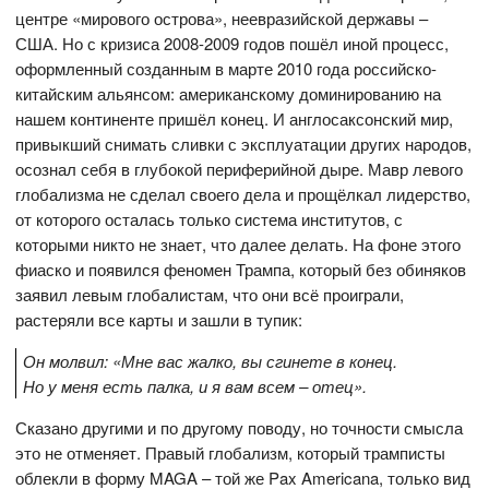
центре «мирового острова», неевразийской державы –
США. Но с кризиса 2008-2009 годов пошёл иной процесс,
оформленный созданным в марте 2010 года российско-
китайским альянсом: американскому доминированию на
нашем континенте пришёл конец. И англосаксонский мир,
привыкший снимать сливки с эксплуатации других народов,
осознал себя в глубокой периферийной дыре. Мавр левого
глобализма не сделал своего дела и прощёлкал лидерство,
от которого осталась только система институтов, с
которыми никто не знает, что далее делать. На фоне этого
фиаско и появился феномен Трампа, который без обиняков
заявил левым глобалистам, что они всё проиграли,
растеряли все карты и зашли в тупик:
Он молвил: «Мне вас жалко, вы сгинете в конец.
Но у меня есть палка, и я вам всем – отец».
Сказано другими и по другому поводу, но точности смысла
это не отменяет. Правый глобализм, который трамписты
облекли в форму MAGA – той же Pax Americana, только вид