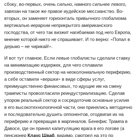
сбоку, во-первых, очень сильно, намного сильнее левого,
завязан на такое же правое иудейское мессианство. Во-
вторых, он заменяет горизонталь привычного глобализма
вертикалью иерархии неприкрытого американского
господства, от чего так визжит нагибаемая под него Европа,
мнение которой никто не спрашивает. И то верно: «Попал в
дерьмо – не чирикай!».
И вот тут главное. Если левые глобалисты сделали ставку
на минимизацию издержек, для чего сплавили
производственный сектор на неоколониальную периферию,
а себе оставили «вершки» в виде сферы услуг,
преимущественно финансовых, то идущие им на смену
трамписты провозгласили реиндустриализацию. Сделав
упором реальный сектор и сосредоточив основные усилия
в его высокотехнологичной части, они принялись методично
и последовательно душить оппонентов, отодвигая их на
периферию и превращая в маргиналов. Бенефис Трампа в
Давосе, где он принял капитуляцию врага в его логове (а
пенсионер
Клаус Шваб
, видимо, смотрел на это по