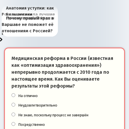
Анатомия уступки: как
Россия потеряла лучшие
Большевики
Киевская марионетка
В России назрели
Миграционный пожар
Россия начинает
Россия зимой 1904
Русская нация вчера и
Почему правый крах в
рыбопромысловые
отличаются от «Яблока»
Запада рассказала о
перемены: 15 шагов к
Европы
сбрасывать балласт
года: первые уступки во
сегодня
Варшаве не поможет её
районы Баренцева
тем, что они -
«переобувании» хозяев
суверенной экономике
Анкориджа
внутренней политике
отношениям с Россией?
моря
победители
Медицинская реформа в России (известная
как «оптимизация здравоохранения»)
непрерывно продолжается с 2010 года по
настоящее время. Как Вы оцениваете
результаты этой реформы?
На отлично
Неудовлетворительно
Не знаю, поскольку процесс не завершён
Посредственно