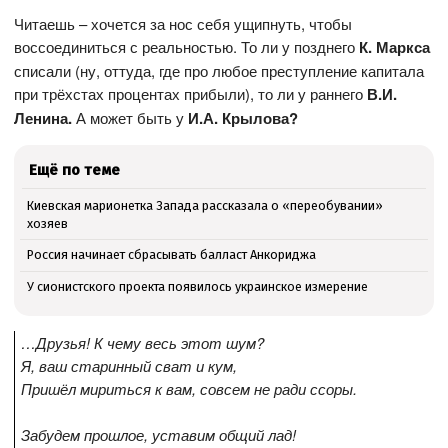
Читаешь – хочется за нос себя ущипнуть, чтобы
воссоединиться с реальностью. То ли у позднего
К. Маркса
списали (ну, оттуда, где про любое преступление капитала
при трёхстах процентах прибыли), то ли у раннего
В.И.
Ленина.
А может быть у
И.А. Крылова?
Ещё по теме
Киевская марионетка Запада рассказала о «переобувании»
хозяев
Россия начинает сбрасывать балласт Анкориджа
У сионистского проекта появилось украинское измерение
…Друзья! К чему весь этот шум?
Я, ваш старинный сват и кум,
Пришёл мириться к вам, совсем не ради ссоры.
Забудем прошлое, уставим общий лад!