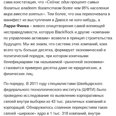
сама констатация, что
«Сейчас один процент самых
богатых владеет богатством более чем 95% населения
мира вместе взятых».
Тем более, что она перекочевала в
манифест из выступления в Давосе не кого-нибудь, а
Ларри Финка
– живого олицетворения самой вопиющей
несправедливости, которую BlackRock и другие «компании
по управлению активами» возвели в принцип строительства
будущего. Мы же знаем, что система этих компаний, коих
всего чуть больше десятка, формирует экономический и
политический порядок, при котором конечными
бенефициарами так называемой «рыночной экономики»
становится примерно десятка даже не юридических, а
физических лиц.
По порядку. В 2011 году специалистами Швейцарского
федерального технологического института (ШФТИ) было
проведено исследование по выявлению корпоративных
связей внутри выборки из 43 тыс. различных компаний и
корпораций. Обнаружилось спаянное перекрестием таких
связей «широкое» ядро в 1 тыс. 318 компаний, внутри