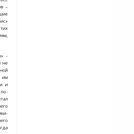
ов –
вшие
зис»
этих
иям,
ы» -
е не
ьной
н им
ми и
 по-
итал
шего
ики-
него
огда