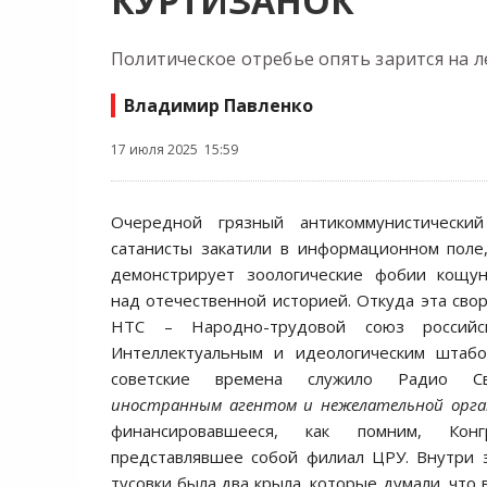
КУРТИЗАНОК
Политическое отребье опять зарится на 
Владимир Павленко
17 июля 2025 15:59
Очередной грязный антикоммунистически
сатанисты закатили в информационном поле
демонстрирует зоологические фобии кощун
над отечественной историей. Откуда эта свор
НТС – Народно-трудовой союз российск
Интеллектуальным и идеологическим штаб
советские времена служило Радио 
иностранным агентом и нежелательной орган
финансировавшееся, как помним, Ко
представлявшее собой филиал ЦРУ. Внутри 
тусовки была два крыла, которые думали, что