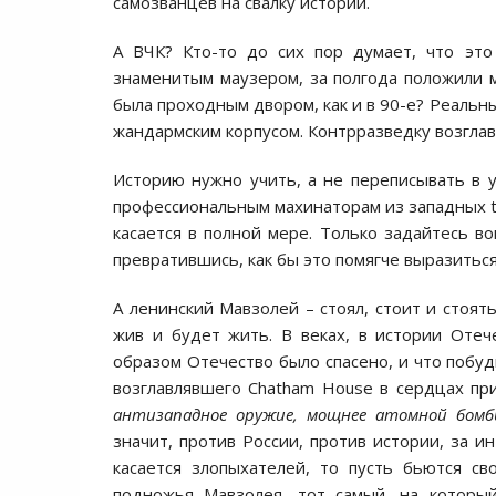
самозванцев на свалку истории.
А ВЧК? Кто-то до сих пор думает, что эт
знаменитым маузером, за полгода положили м
была проходным двором, как и в 90-е? Реальн
жандармским корпусом. Контрразведку возгла
Историю нужно учить, а не переписывать в 
профессиональным махинаторам из западных th
касается в полной мере. Только задайтесь в
превратившись, как бы это помягче выразиться
А ленинский Мавзолей – стоял, стоит и стоят
жив и будет жить. В веках, в истории Отече
образом Отечество было спасено, и что побу
возглавлявшего Chatham House в сердцах пр
антизападное оружие, мощнее атомной бомб
значит, против России, против истории, за и
касается злопыхателей, то пусть бьются с
подножья Мавзолея, тот самый, на которы