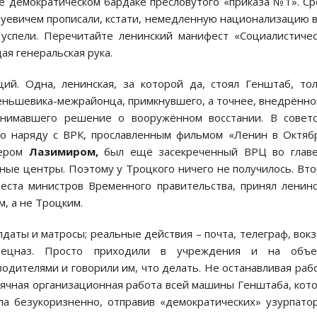
е демократическом бардаке пресловутого «приказа №1». С
оуевичем прописали, кстати, немедленную национализацию 
успели. Перечитайте ленинский манифест «Социалистиче
ая генеральская рука.
ий. Одна, ленинская, за которой да, стоял Генштаб, то
ньшевика-межрайонца, примкнувшего, а точнее, внедрённо
инимавшего решение о вооружённом восстании. В совет
но наряду с ВРК, прославленным фильмом «Ленин в Октяб
сером
Лазимиром,
был ещё засекреченный ВРЦ во главе
ные центры. Поэтому у Троцкого ничего не получилось. Вт
еста министров Временного правительства, принял ленин
, а не Троцким.
даты и матросы; реальные действия – почта, телеграф, вок
пецназ. Просто приходили в учреждения и на объе
одителями и говорили им, что делать. Не останавливая раб
есячная организационная работа всей машины Генштаба, кот
ла безукоризненно, отправив «демократических» узурпато