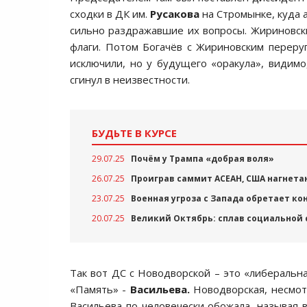
сходки в ДК им.
Русакова
на Стромынке, куда 
сильно раздражавшие их вопросы. Жириновски
флаги. Потом Богачёв с Жириновским переруг
исключили, но у будущего «оракула», видимо,
сгинул в неизвестности.
БУДЬТЕ В КУРСЕ
29.07.25
Почём у Трампа «добрая воля»
26.07.25
Проиграв саммит АСЕАН, США нагнета
23.07.25
Военная угроза с Запада обретает к
20.07.25
Великий Октябрь: сплав социальной
Так вот ДС с Новодворской – это «либеральн
«Память» -
Васильева.
Новодворская, несмотр
Васильева по-человечески обожала, называя в