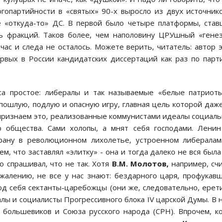
гопартийности в «святых» 90-х выросло из двух источник
е «откуда-то» ДС. В первой было четыре платформы, ста
ь фракций. Таков более, чем наполовину ЦРУшный «гене
час и следа не осталось. Можете верить, читатель: автор 
рвых в России кандидатских диссертаций как раз по парт
рса простое: либералы и так называемые «белые патриот
пошлую, подлую и опасную игру, главная цель которой даж
 признаем это, реализованные коммунистами идеалы социал
го общества. Сами холопы, а мнят себя господами. Лени
трану в революционном лихолетье, устроенном либерала
м, что заставлял «элитку» - она и тогда далеко не вся была
о спрашивал, что не так. Хотя
В.М. Молотов,
например, сч
ожалению, не все у нас знают: бездарного царя, профукав
од себя сектанты-царебожцы (они же, следовательно, ерет
алы и социалисты Прогрессивного блока IV царской Думы. В 
 большевиков и Союза русского народа (СРН). Впрочем, к