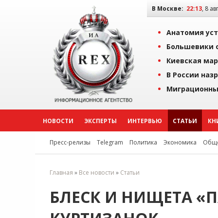
В Москве:
22:13
, 8 ав
Анатомия уст
Большевики о
Киевская мар
В России наз
Миграционны
НОВОСТИ
ЭКСПЕРТЫ
ИНТЕРВЬЮ
СТАТЬИ
КН
Пресс-релизы
Telegram
Политика
Экономика
Обще
Главная
»
Все новости
»
Статьи
БЛЕСК И НИЩЕТА «