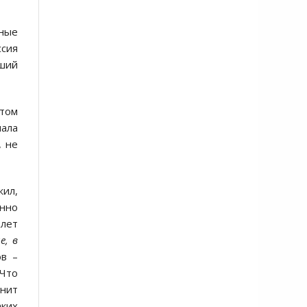
ные
ссия
ший
этом
иала
, не
жил,
енно
 лет
е, в
в –
Что
анит
ких