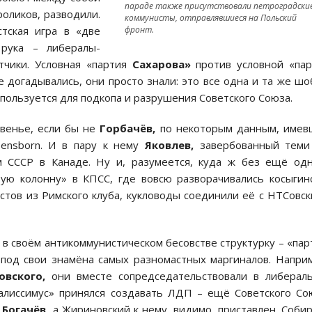
параде также присутствовали петроградски
роликов, разводили.
коммунисты, отправлявшиеся на Польский
тская игра в «две
фронт.
 рука – либералы-
етчики. Условная «партия
Сахарова»
против условной «пар
е догадывались, они просто знали: это все одна и та же шо
пользуется для подкопа и разрушения Советского Союза.
бвенье, если бы не
Горбачёв,
по некоторым данным, имев
bensborn. И в пару к нему
Яковлев,
завербованный теми
 СССР в Канаде. Ну и, разумеется, куда ж без ещё од
ую колонну» в КПСС, где вовсю разворачивались косыгин
тов из Римского клуба, кукловоды соединили её с НТСовс
 в своём антикоммунистическом бесовстве структурку – «па
 под свои знамёна самых разномастных маргиналов. Напри
овского,
они вместе сопредседательствовали в либерал
алиссимус» принялся создавать ЛДП – ещё Советского Со
т
Богачёв,
а Жириновский к нему, видимо, приставлен. Соби