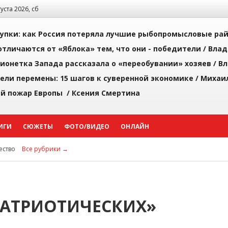
густа 2026, сб
упки: как Россия потеряла лучшие рыбопромысловые ра
тличаются от «Яблока» тем, что они - победители /
Влад
ионетка Запада рассказала о «переобувании» хозяев /
Вл
рели перемены: 15 шагов к суверенной экономике /
Михаи
й пожар Европы /
Ксения Смертина
ИГИ
СЮЖЕТЫ
ФОТО/ВИДЕО
ОНЛАЙН
ство
Все рубрики →
ПАТРИОТИЧЕСКИХ»