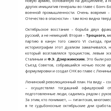
новую армию, основанную на дисциплине, а н
других инициатив генералы во главе с Бонч-Б
военной промышленности. Очень вовремя – 
Отечество в опасности» - там ясно видна тверд
Октябрьское восстание – борьба двух фракц
русский, а не немецкий. Вторая –
Троцкого,
ме
партию в канун того самого VI съезда, пр
историографии этот дуализм замалчивался, 
который возглавлялся троцкистом, левым э
Сталиным и
Ф.Э. Дзержинским.
Это были раз
Съезд Советов, собравшийся ночью после ар
формулировки и создал СНК во главе с Лениным
Ленинский революционный план. На виду – сол
– осуществлял тогдашний офицерский с
подготовленные люди, садились рядом с руков
За этим, кто понимает, — гигантская, многом
в те судьбоносные октябрьские дни сработа