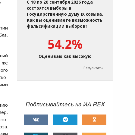
С 18 по 20 сентября 2026 года
е
состоятся выборы в
Государственную думу IX созыва.
Как вы оцениваете возможность
фальсификации выборов?
тии
бла,
54.2%
ший
Оцениваю как высокую
 же
Результаты
ного
ско-
кими
Подписывайтесь на ИА REX
ртию
мер,
ьно-
юза.
рали