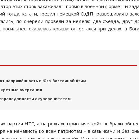
автор этих строк захаживал – прямо в военной форме – и зад
й тогда, кстати, грезил немецкой СвДП, развешивая в зал
ались, по очереди провели за неделю два съезда, друг д
 посильнее оказалась крыша: он остался при делах, а Бог
ют напряжённость в Юго-Восточной Азии
онкретные очертания
 справедливости с суверенитетом
ая» партия НТС, а на роль «патриотической» выбрали обще
я на ненависть ко всем патриотам – в кавычками и без он
 кулуарах не иначе, как «душкой». И надо ли говорить, что