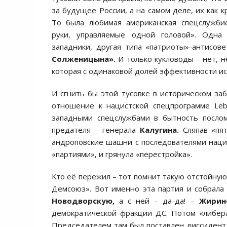
за будущее России, а на самом деле, их как к
То была любимая американская спецслужбис
руки, управляемые одной головой». Одна
западники, другая типа «патриоты»-антисов
Солженицына».
И только кукловоды – нет, н
которая с одинаковой долей эффективности ис
И сгнить бы этой тусовке в историческом за
отношение к нацистской спецпрограмме Le
западными спецслужбами в бытность послом
предателя – генерала
Калугина.
Сляпав «пят
андроповские шашни с последователями нацис
«партиями», и грянула «перестройка».
Кто её пережил – тот помнит такую отстойную
Демсоюз». Вот именно эта партия и собрала
Новодворскую,
а с ней – да-да! –
Жирин
демократической фракции ДС. Потом «либер
Председателем там был поставлен диссиден