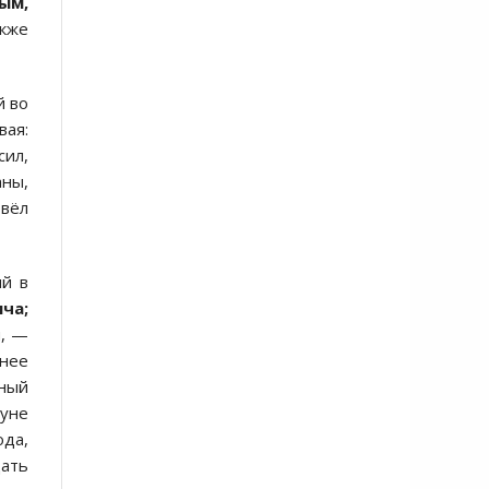
ым,
акже
й во
вая:
сил,
аны,
овёл
ий в
ича;
и, —
шнее
ный
нуне
ода,
дать