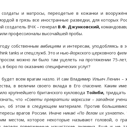
о солдаты и матросы, переодетые в кожанки и вооружён
ордой в грязь все иностранные разведки, для которых Ро
ый создатель ВЧК – генерал
В.Ф. Джунковский,
командовав
вили профессионалы высочайшей пробы.
угоду собственным амбициям и интересам, уподобляясь в 
ink tanks и спецслужб. Это и нью-йоркского церковного фил
опросом: можно ли было там уцелеть на протяжении 75-лет
, в бюро по оказанию специфических услуг?
ь будет всем врагам назло. И сам Владимир Ильич Ленин – 
ства, в величии своего вклада в Его спасение. Каким им
дило крупнейшего британского кукловода
Тойнби,
тридцать
изнать, что
«Советы превратили марксизм – западное учени
ы»,
об этом в следующем материале. Против большевико
нтересы врагов России. Иначе никак!
«По делам их узнаете».
воим местом, которое некоторые называют головой, о гр
й летели поверженные нацистские знамена. Ещё и не та