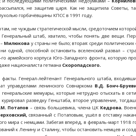
ак и последующими политическими недоумками –
Корнилов
ассыпался, не защитив царя. Как не защитила Советы, т
пухолью горбачёвщины КПСС в 1991 году.
там, не чуждым стратегической мысли, средоточием которо
 Генеральный штаб, хватило, чтобы понять две вещи. Пер
о
–
Милюкова
у страны не было; вторая: среди политических 
ни одной, способной остановить вселенский развал – стр
-го армейского корпуса Юго-Западного фронта, которую пр
 даже националиста гетмана
Скоропадского.
о факты. Генерал-лейтенант Генерального штаба, входивш
ат управделами ленинского Совнаркома
В.Д. Бонч-Бруев
 генеральские мемуары, которые нетрудно отыскать в сет
 курировал разведку Генштаба, второе управление, тогда
.М. Потапов
– связь большевика, члена ЦК
Кедрова.
Воен
ерховский,
связанный с Потаповым, ушёл в отставку нака
о мира с немцами. Забегая вперёд, в февраль-март 1918 г
ований к Ленину и Сталину, чтобы остановить немцев и соз