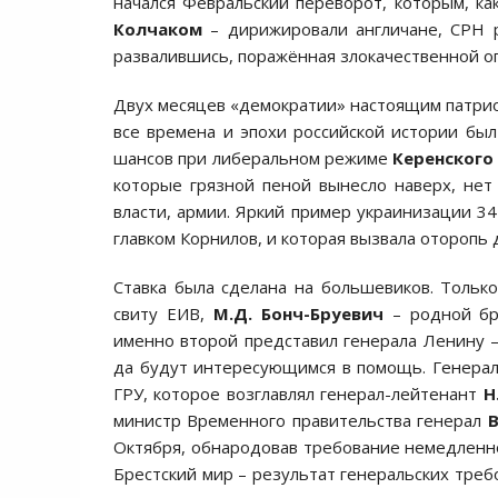
начался Февральский переворот, которым, к
Колчаком
– дирижировали англичане, СРН р
развалившись, поражённая злокачественной о
Двух месяцев «демократии» настоящим патрио
все времена и эпохи российской истории был
шансов при либеральном режиме
Керенског
которые грязной пеной вынесло наверх, нет 
власти, армии. Яркий пример украинизации 34
главком Корнилов, и которая вызвала оторопь
Ставка была сделана на большевиков. Тольк
свиту ЕИВ,
М.Д. Бонч-Бруевич
– родной бр
именно второй представил генерала Ленину –
да будут интересующимся в помощь. Генерал
ГРУ, которое возглавлял генерал-лейтенант
Н
министр Временного правительства генерал
В
Октября, обнародовав требование немедленног
Брестский мир – результат генеральских треб