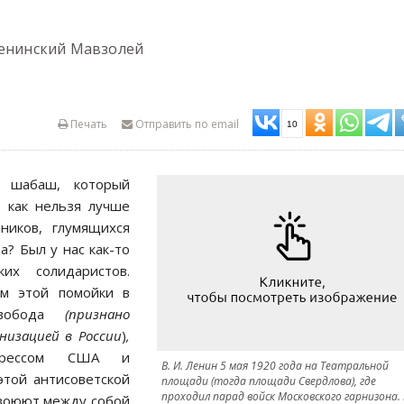
ленинский Мавзолей
Печать
Отправить по email
10
й шабаш, который
, как нельзя лучше
ников, глумящихся
а? Был у нас как-то
их солидаристов.
ом этой помойки в
Свобода
(признано
изацией в России
)
,
нгрессом США и
В. И. Ленин 5 мая 1920 года на Театральной
этой антисоветской
площади (тогда площади Свердлова), где
проходил парад войск Московского гарнизона.
 воюют между собой