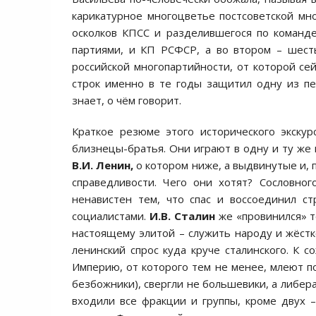
карикатурное многоцветье постсоветской мно
осколков КПСС и разделившегося по команд
партиями, и КП РСФСР, а во втором – шест
российской многопартийности, от которой сей
строк именно в те годы защитил одну из пе
знает, о чём говорит.
Краткое резюме этого исторического экску
близнецы-братья. Они играют в одну и ту же 
В.И. Ленин,
о котором ниже, а выдвинутые и,
справедливости. Чего они хотят? Сословно
ненавистен тем, что спас и воссоединил с
социалистами.
И.В. Сталин
же «провинился» те
настоящему элитой – служить народу и жёстк
ленинский спрос куда круче сталинского. К с
Империю, от которого тем не менее, млеют п
безбожники), свергли не большевики, а либер
входили все фракции и группы, кроме двух –