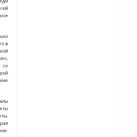
реди
всей
ское
лько
го в
ской
ре»,
 со
орой
ские
залы
кты
оты.
орая
ров-