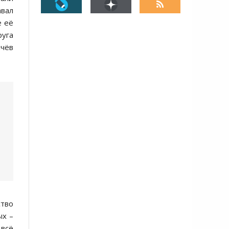
авал
е её
руга
ачёв
ство
ых –
 всё