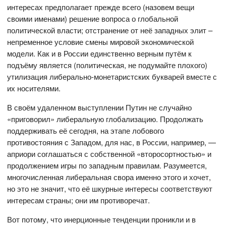
интересах предполагает прежде всего (назовем вещи
своими именами) решение вопроса о глобальной
политической власти; отстранение от неё западных элит –
непременное условие смены мировой экономической
модели. Как и в России единственно верным путём к
подъёму является (политическая, не подумайте плохого)
утилизация либерально-монетаристских букварей вместе с
их носителями.
В своём удаленном выступлении Путин не случайно
«приговорил» либеральную глобализацию. Продолжать
поддерживать её сегодня, на этапе лобового
противостояния с Западом, для нас, в России, например, —
априори соглашаться с собственной «второсортностью» и
продолжением игры по западным правилам. Разумеется,
многочисленная либеральная свора именно этого и хочет,
но это не значит, что её шкурные интересы соответствуют
интересам страны; они им противоречат.
Вот потому, что инерционные тенденции проникли и в