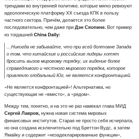
трендами во внутренней политике, которые мягко ревизуют
идеологическую платформу XX съезда КПК в пользу
частного сектора. Причём, делается это более
последовательно, чем даже при
Дэн Сяопине.
Вот пример
из тогдашней
China
Daily:
…
Никогда не забывайте, что при всей болтовне Запада
о том, что китайские и российские лидеры хотят
бросить вызов мировому порядку, их видение более
справедливого и честного мирового порядка, которое
привлекло глобальный Юг, не является конфронтацией.
«Не является конфронтацией»! Альтернатива, но
существующая не «вместо», а «рядом».
Между тем, понятно, и на это не раз намекал глава МИД
Сергей Лавров,
нужна новая система мировых
финансовых институтов. Старая не просто себя исчерпала,
но она создана исключительно под Бреттон-Вудс, а затем
Ямайку и содержит «незадекларированные функции»,