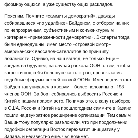
формирующихся, а уже существующих раскладов.
Поясним. Помните «саммиты демократий», дважды
собиравшиеся «по удалёнке» Байденом, с отбором на них
по непрозрачным, субъективным и конъюнктурным
критерием «приверженности демократии». Эксперты тогда
были единодушны: имел место «строевой смотр»
американских вассалов-сателлитов по принципу
лояльности. Однако, на наш взгляд, не только. Ещё –
зондаж на будущее, на случай раскола ООН, с тем, чтобы
загрести под себя большую часть стран, провозгласив
подобные форумы некоей «новой ООН». Именно для этого
Байден так упирался в кворум – более половины от 193
членов ООН. За борт собирались выбросить Россию и
Китай с нашим правом вето. Понимая это, в канун выборов
в США, Россия и Китай на прошлогоднем саммите в Казани
пошли на двукратное расширение организации. Тем самым
Вашингтону популярно разъяснили, что при продолжении
подобной сегрегации Восток перехватит инициативу у
Запада, и неизвестно ещё, чья возьмёт.