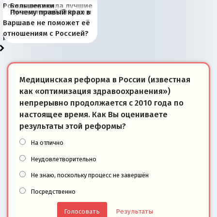
Россия потеряла лучшие
Большевики
Киевская марионетка
В России назрели
Миграционный пожар
Россия начинает
Россия зимой 1904
Русская нация вчера и
Почему правый крах в
рыбопромысловые
отличаются от «Яблока»
Запада рассказала о
перемены: 15 шагов к
Европы
сбрасывать балласт
года: первые уступки во
сегодня
Варшаве не поможет её
районы Баренцева
тем, что они -
«переобувании» хозяев
суверенной экономике
Анкориджа
внутренней политике
отношениям с Россией?
моря
победители
Медицинская реформа в России (известная
как «оптимизация здравоохранения»)
непрерывно продолжается с 2010 года по
настоящее время. Как Вы оцениваете
результаты этой реформы?
На отлично
Неудовлетворительно
Не знаю, поскольку процесс не завершён
Посредственно
Результаты