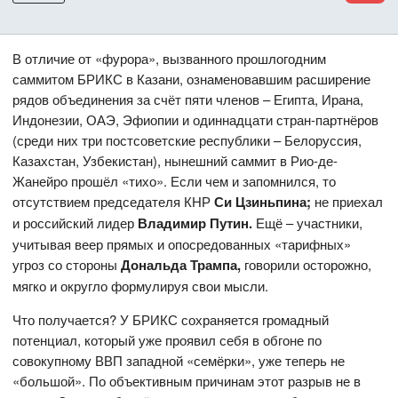
В отличие от «фурора», вызванного прошлогодним
саммитом БРИКС в Казани, ознаменовавшим расширение
рядов объединения за счёт пяти членов – Египта, Ирана,
Индонезии, ОАЭ, Эфиопии и одиннадцати стран-партнёров
(среди них три постсоветские республики – Белоруссия,
Казахстан, Узбекистан), нынешний саммит в Рио-де-
Жанейро прошёл «тихо». Если чем и запомнился, то
отсутствием председателя КНР
Си Цзиньпина;
не приехал
и российский лидер
Владимир Путин.
Ещё – участники,
учитывая веер прямых и опосредованных «тарифных»
угроз со стороны
Дональда Трампа,
говорили осторожно,
мягко и округло формулируя свои мысли.
Что получается? У БРИКС сохраняется громадный
потенциал, который уже проявил себя в обгоне по
совокупному ВВП западной «семёрки», уже теперь не
«большой». По объективным причинам этот разрыв не в