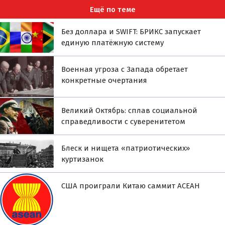
Ещё по теме
Без доллара и SWIFT: БРИКС запускает
единую платёжную систему
Военная угроза с Запада обретает
конкретные очертания
Великий Октябрь: сплав социальной
справедливости с суверенитетом
Блеск и нищета «патриотических»
куртизанок
США проиграли Китаю саммит АСЕАН