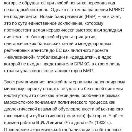
которые обрушат её при любой попытке перехода под
незападный контроль. Однако в этом направлении БРИКС
не продвигается; Новый банк развития (НБР) – не в счёт,
это по сути единственное исключение, которому
противостоит целая иерархически выстроенная западная
система – от банкирской «Группы тридцати»,
олигархических банковских сетей и международных
рейтинговых агентств до ЕС как пилотного проекта
«инклюзивной» глобализации и «двадцатки», в ядро
которой не входят представители БРИКС, а строго лишь
страны-участницы совета директоров БМР.
Заострим внимание: никакой альтернативы однополярному
мировому порядку создать не удастся без своей системы
институтов, это ясно как Божий день, особенно в рамках
марксистского понимания политического процесса как
диалектической взаимной обусловленности объективного
(экономика) и субъективного (политика) факторов. Ещё со
времен работы
В.И. Ленина
«Что делать?» (1902 г.).
Проведение экономической глобализации в собственных