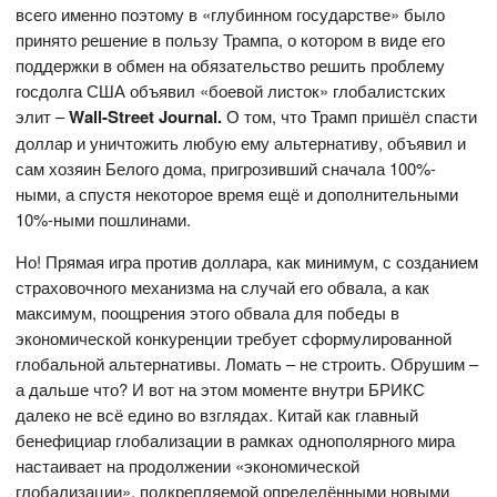
всего именно поэтому в «глубинном государстве» было
принято решение в пользу Трампа, о котором в виде его
поддержки в обмен на обязательство решить проблему
госдолга США объявил «боевой листок» глобалистских
элит –
Wall-
Street
Journal.
О том, что Трамп пришёл спасти
доллар и уничтожить любую ему альтернативу, объявил и
сам хозяин Белого дома, пригрозивший сначала 100%-
ными, а спустя некоторое время ещё и дополнительными
10%-ными пошлинами.
Но! Прямая игра против доллара, как минимум, с созданием
страховочного механизма на случай его обвала, а как
максимум, поощрения этого обвала для победы в
экономической конкуренции требует сформулированной
глобальной альтернативы. Ломать – не строить. Обрушим –
а дальше что? И вот на этом моменте внутри БРИКС
далеко не всё едино во взглядах. Китай как главный
бенефициар глобализации в рамках однополярного мира
настаивает на продолжении «экономической
глобализации», подкрепляемой определёнными новыми