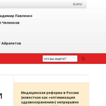
Войти
адимир Павленко
л Челноков
г Айрапетов
И
Медицинская реформа в России
(известная как «оптимизация
здравоохранения») непрерывно