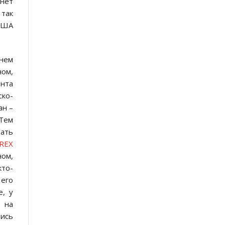
анет
 так
 США
ьнем
ом,
ента
ско-
ан –
 Тем
вать
REX
ном,
кто-
 его
е, у
в на
лись