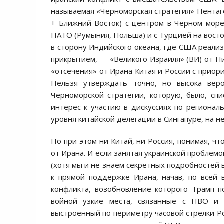
называемая «Черноморская стратегия» Пентаг
+ Ближний Восток) с центром в Чёрном море
НАТО (Румыния, Польша) и с Турцией на восто
в сторону Индийского океана, где США реализ
прикрытием, — «Великого Израиля» (ВИ) от Ни
«отсечения» от Ирана Китая и России с приор
Нельзя утверждать точно, но высока веро
Черноморской стратегии, которую, было, спи
интерес к участию в дискуссиях по регионал
уровня китайской делегации в Сингапуре, на
Но при этом ни Китай, ни Россия, понимая, чт
от Ирана. И если занятая украинской проблем
(хотя мы и не знаем секретных подробностей
к прямой поддержке Ирана, начав, по всей
конфликта, возобновление которого Трамп 
войной узкие места, связанные с ПВО и В
выстроенный по периметру часовой стрелки Ро