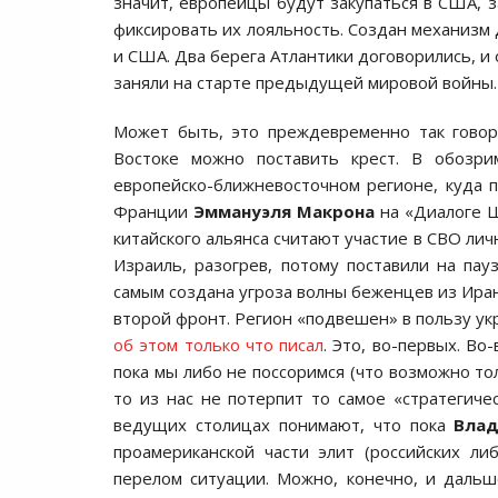
значит, европейцы будут закупаться в США, з
фиксировать их лояльность. Создан механизм 
и США. Два берега Атлантики договорились, и
заняли на старте предыдущей мировой войны.
Может быть, это преждевременно так говори
Востоке можно поставить крест. В обозри
европейско-ближневосточном регионе, куда 
Франции
Эммануэля Макрона
на «Диалоге Ш
китайского альянса считают участие в СВО лич
Израиль, разогрев, потому поставили на па
самым создана угроза волны беженцев из Иран
второй фронт. Регион «подвешен» в пользу укр
об этом только что писал
. Это, во-первых. В
пока мы либо не поссоримся (что возможно тол
то из нас не потерпит то самое «стратегиче
ведущих столицах понимают, что пока
Вла
проамериканской части элит (российских ли
перелом ситуации. Можно, конечно, и даль