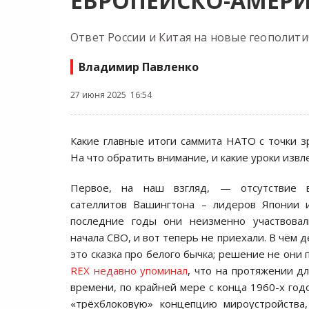
ЕВРОПЕЙСКО-АМЕР
Ответ России и Китая на новые геополити
Владимир Павленко
27 июня 2025 16:54
Какие главные итоги саммита НАТО с точки з
На что обратить внимание, и какие уроки извл
Первое, на наш взгляд, — отсутствие в
сателлитов Вашингтона – лидеров Японии
последние годы они неизменно участвовал
начала СВО, и вот теперь не приехали. В чём д
это сказка про белого бычка; решение не они п
REХ недавно упоминал
, что на протяжении д
времени, по крайней мере с конца 1960-х год
«трёхблоковую» концепцию мироустройства