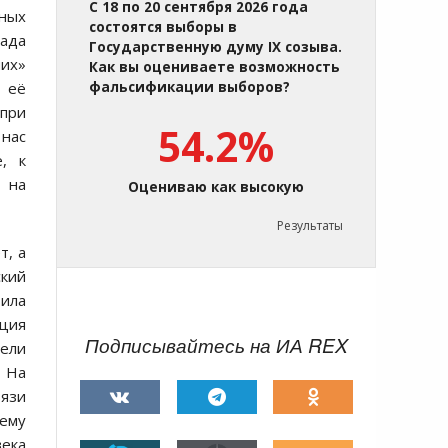
С 18 по 20 сентября 2026 года
ьных
состоятся выборы в
иада
Государственную думу IX созыва.
них»
Как вы оцениваете возможность
и её
фальсификации выборов?
 при
54.2%
 нас
, к
» на
Оцениваю как высокую
Результаты
т, а
ский
тила
нция
Подписывайтесь на ИА REX
Цели
. На
вязи
нему
века