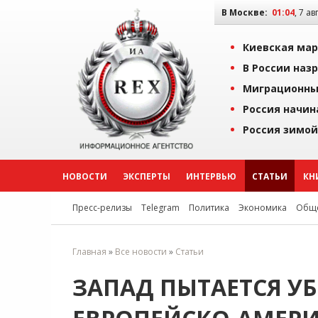
В Москве:
01:04
, 7 ав
Киевская мар
В России наз
Миграционны
Россия начин
Россия зимой
НОВОСТИ
ЭКСПЕРТЫ
ИНТЕРВЬЮ
СТАТЬИ
КН
Пресс-релизы
Telegram
Политика
Экономика
Обще
Главная
»
Все новости
»
Статьи
ЗАПАД ПЫТАЕТСЯ У