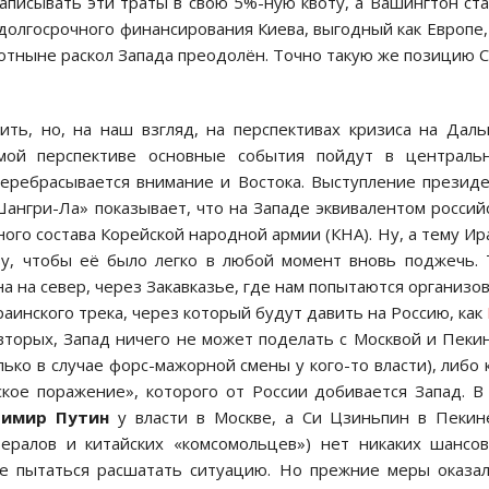
аписывать эти траты в свою 5%-ную квоту, а Вашингтон ст
долгосрочного финансирования Киева, выгодный как Европе,
 отныне раскол Запада преодолён. Точно такую же позицию
ть, но, на наш взгляд, на перспективах кризиса на Дал
мой перспективе основные события пойдут в центральн
перебрасывается внимание и Востока. Выступление презид
ангри-Ла» показывает, что на Западе эквивалентом россий
ного состава Корейской народной армии (КНА). Ну, а тему Ир
узу, чтобы её было легко в любой момент вновь поджечь.
а на север, через Закавказье, где нам попытаются организо
аинского трека, через который будут давить на Россию, как
о-вторых, Запад ничего не может поделать с Москвой и Пеки
ько в случае форс-мажорной смены у кого-то власти), либо 
ское поражение», которого от России добивается Запад. В
димир Путин
у власти в Москве, а Си Цзиньпин в Пекин
бералов и китайских «комсомольцев») нет никаких шансо
ше пытаться расшатать ситуацию. Но прежние меры оказа