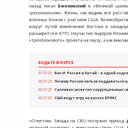
назад писал
Бжезинский
в «Великой шахм
«региональная».
Жизнь, как видим, всё расста
военных блоков с участием США, Великобрита
вокруг путей вовлечения Востока в западн
расширится в АТР). Неучастие лидеров Японии
«трёхблокового» проекта на паузу, а как макс
БУДЬТЕ В КУРСЕ
07.07.25
Ван И: Россия и Китай – в одной лодк
05.07.25
Почему России нельзя поддаваться 
03.07.25
Салливан засветил коррупционные св
02.07.25
США ведут игру на раскол БРИКС
«Ответом» Запада на СВО послужил приход
иранский конфликт с вмешательством США. В