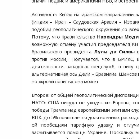
значит подвис и американский НБВ, и встроенн
Активность Китая на иранском направлении 
(Индия – Иран – Саудовская Аравия – Израи
подобии геополитического окружения со всех
Потому, что правительство
Нарендры Моди
возможную отмену участия председателя К
бразильского президента
Лулы да Силвы
в
против России). Получается, что в БРИКС,
деятельности западных спецслужб, в пику 
альтернативная ось Дели – Бразилиа. Шансов н
но «крови попить» она может.
Второе: от общей геополитической диспозици
НАТО: США никуда не уходят из Европы, со
победы Трампа над европейскими элитами слу
ВПК. До 5% повышается доля военных расходов
ей пообещали тарифную удавку и отлучи
засчитывается помощь Украине. Поскольку 