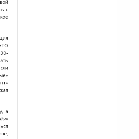
рвой
ть с
ское
ация
НАТО
 30-
вать
если
ные»
ент»
ская
у, а
еды»
ться
опе,