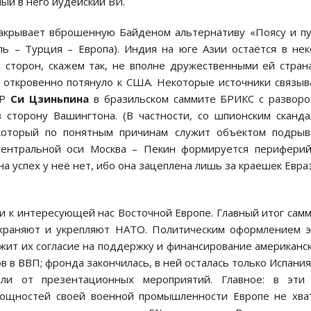
ый в него иудейский ВИ.
закрывает вброшенную Байденом альтернативу «Поясу и п
ль – Турция – Европа). Индия на юге Азии остаётся в не
 сторон, скажем так, не вполне дружественными ей стран
откровенно потянуло к США. Некоторые источники связы
НР
Си Цзиньпина
в бразильском саммите БРИКС с развор
 сторону Вашингтона. (В частности, со шпионским сканд
 который по понятным причинам служит объектом подры
центральной оси Москва – Пекин формируется перифери
а успех у неё нет, ибо она зацеплена лишь за краешек Евра
и к интересующей нас Восточной Европе. Главный итог сам
храняют и укрепляют НАТО. Политическим оформлением 
жит их согласие на поддержку и финансирование американс
 в ВВП; фронда закончилась, в ней осталась только Испания
ли от презентационных мероприятий. Главное: в эти
мощностей своей военной промышленности Европе не хва