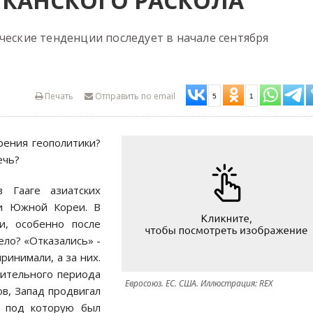
ИКАНСКОГО РАСКОЛА
ческие тенденции последует в начале сентября
Печать
Отправить по email
5
1
рения геополитики?
ечь?
 Гааге азиатских
 и Южной Кореи. В
и, особенно после
ело? «Отказались» -
ринимали, а за них.
лительного периода
Евросоюз. ЕС. США. Иллюстрация: REX
ов, Запад продвигал
, под которую был