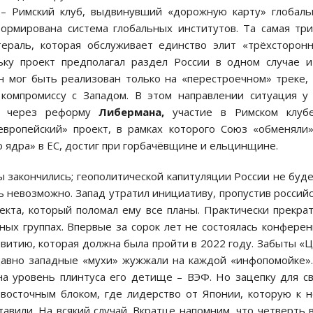
– Римский клуб, выдвинувший «дорожную карту» глобал
формирована система глобальных институтов. Та самая тр
ераль, которая обслуживает единство элит «трёхсторон
ьку проект предполагал раздел России в одном случае 
н мог быть реализован только на «перестроечном» треке,
 компромиссу с Западом. В этом направлении ситуация у
и, через реформу
Либермана,
участие в Римском клубе
европейский» проект, в рамках которого Союз «обменяли
о ядра» в ЕС, достиг при горбачёвщине и ельцинщине.
ы закончились; геополитической капитуляции России не буде
 невозможно. Запад утратил инициативу, пропустив россий
екта, который поломал ему все планы. Практически прекра
ных группах. Впервые за сорок лет не состоялась конфере
итию, которая должна была пройти в 2022 году. Забыты «
давно западные «мухи» жужжали на каждой «инфопомойке»
а уровень плинтуса его детище – ВЭФ. Но зацепку для с
 восточным блоком, где лидерство от Японии, которую к 
тавили. На всякий случай. Вкратце напомним, что четверть 