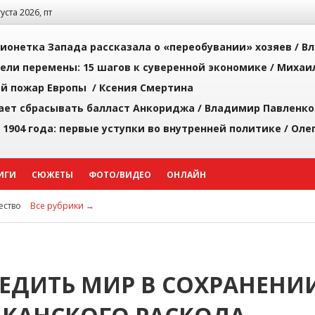
густа 2026, пт
ионетка Запада рассказала о «переобувании» хозяев /
Вл
рели перемены: 15 шагов к суверенной экономике /
Михаи
й пожар Европы /
Ксения Смертина
ает сбрасывать балласт Анкориджа /
Владимир Павленко
 1904 года: первые уступки во внутренней политике /
Оле
ИГИ
СЮЖЕТЫ
ФОТО/ВИДЕО
ОНЛАЙН
ство
Все рубрики →
БЕДИТЬ МИР В СОХРАНЕНИ