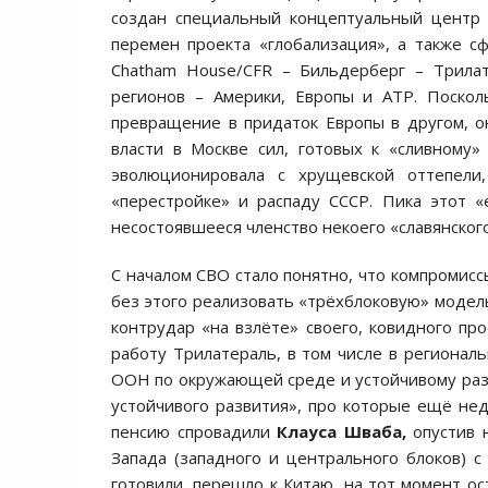
создан специальный концептуальный центр 
перемен проекта «глобализация», а также с
Chatham House/CFR – Бильдерберг – Трилат
регионов – Америки, Европы и АТР. Поскол
превращение в придаток Европы в другом, о
власти в Москве сил, готовых к «сливному»
эволюционировала с хрущевской оттепел
«перестройке» и распаду СССР. Пика этот «
несостоявшееся членство некоего «славянског
С началом СВО стало понятно, что компромисс
без этого реализовать «трёхблоковую» модель
контрудар «на взлёте» своего, ковидного про
работу Трилатераль, в том числе в региональ
ООН по окружающей среде и устойчивому разв
устойчивого развития», про которые ещё не
пенсию спровадили
Клауса Шваба,
опустив н
Запада (западного и центрального блоков) с
готовили, перешло к Китаю, на тот момент ос