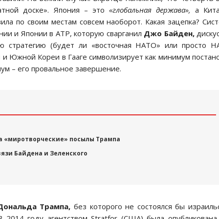
атной доске». Япония – это
«глобальная держава»,
а Кита
вила по своим местам совсем наоборот. Какая зацепка? Сис
нии и Японии в АТР, которую сварганил
Джо Байден,
диску
ую стратегию (будет ли «восточная НАТО» или просто 
 и Южной Кореи в Гааге символизирует как минимум постан
имум – его провальное завершение.
е
на «миротворческие» посылы Трампа
язи Байдена и Зеленского
Дональда Трампа,
без которого не состоялся бы израиль
 2014 году агентством Stratfor (США) была опубликована