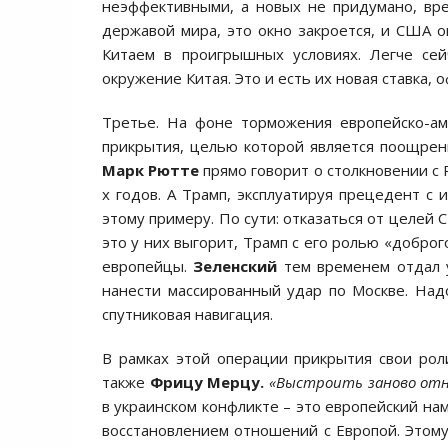
неэффективными, а новых не придумано, вре
державой мира, это окно закроется, и США о
Китаем в проигрышных условиях. Легче сей
окружение Китая. Это и есть их новая ставка, 
Третье. На фоне торможения европейско-ам
прикрытия, целью которой является поощрен
Марк Рютте
прямо говорит о столкновении с 
х годов. А Трамп, эксплуатируя прецедент с 
этому примеру. По сути: отказаться от целей 
это у них выгорит, Трамп с его ролью «добро
европейцы.
Зеленский
тем временем отдал у
нанести массированный удар по Москве. Надо
спутниковая навигация.
В рамках этой операции прикрытия свои рол
также
Фрицу Мерцу.
«Выстроить заново от
в украинском конфликте – это европейский на
восстановлением отношений с Европой. Этом