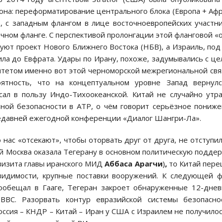
она: переформатирование центрального блока (Европа + Аф
, с западным флангом в лице восточноевропейских участн
чном фланге. С перспективой пролонгации этой фланговой «
уют проект Нового Ближнего Востока (НБВ), а Израиль, под
ла до Евфрата. Удары по Ирану, похоже, задумывались с ц
итетом именно вот этой черноморской межрегиональной свя
ятность, что на концептуальном уровне Запад вернулс
сал в пользу Индо-Тихоокеанской. Китай не случайно утр
ьной безопасности в АТР, о чём говорит серьёзное пониж
 недавней ежегодной конференции «Диалог Шангри-Ла».
о нас «отсекают», чтобы оторвать друг от друга, не отступи
ой Москва оказала Тегерану в основном политическую подде
 визита главы иранского МИД
Аббаса Арагчи
)
,
то Китай пер
 видимости, крупные поставки вооружений. К следующей 
пообещал в Гааге, Тегеран закроет обнаруженные 12-дне
ВС. Разорвать контур евразийской системы безопаснос
ссия – КНДР – Китай – Иран у США с Израилем не получилос