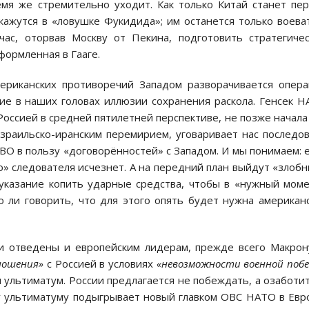
мя же стремительно уходит. Как только Китай станет пе
кажутся в «ловушке Фукидида»; им останется только воева
час, оторвав Москву от Пекина, подготовить стратегиче
оформленная в Гааге.
ериканских противоречий Западом разворачивается опер
ие в наших головах иллюзии сохранения раскола. Генсек 
Россией в средней пятилетней перспективе, не позже начала
израильско-иранским перемирием, уговаривает нас последо
СВО в пользу «договорённостей» с Западом. И мы понимаем: 
го» следователя исчезнет. А на передний план выйдут «злоб
казание копить ударные средства, чтобы в «нужный мом
 ли говорить, что для этого опять будет нужна американ
и отведены и европейским лидерам, прежде всего Макрон
ношения»
с Россией в условиях
«невозможности военной поб
м ультиматум. России предлагается не побеждать, а озаботи
у ультиматуму подыгрывает новый главком ОВС НАТО в Евр