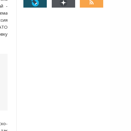
й -
тема
ссия
НАТО
овку
ско-
 так