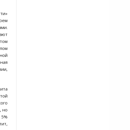
ути»
коем
ами.
вают
отом
алом
вной
йная
зии,
мита
этой
кого
, но
 5%
тит,