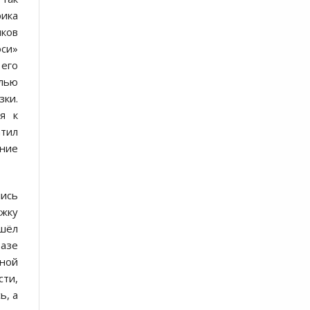
рика
иков
оси»
 его
елью
зки.
я к
атил
ение
лись
ржку
ешёл
фазе
вной
ти,
ь, а