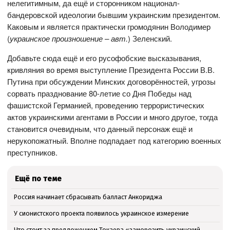
нелегитимным, да ещё и сторонником национал-
бандеровской идеологии бывшим украинским президентом.
Каковым и является практически громодянин Володимер
(
украинское произношение – авт.
) Зеленский.
Добавьте сюда ещё и его русофобские высказывания,
кривляния во время выступление Президента России В.В.
Путина при обсуждении Минских договорённостей, угрозы
сорвать празднование 80-летие со Дня Победы над
фашистской Германией, проведению террористических
актов украинскими агентами в России и много другое, тогда
становится очевидным, что данный персонаж ещё и
нерукопожатный. Вполне подпадает под категорию военных
преступников.
Ещё по теме
Россия начинает сбрасывать балласт Анкориджа
У сионистского проекта появилось украинское измерение
Что стоит за предложением Токаева «заморозить украинский