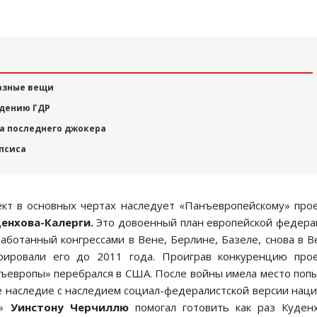
разные вещи
ждению ГДР
а последнего джокера
псиса
оект в основных чертах наследует «Панъевропейскому» про
енхова-Калерги.
Это довоенный план европейской федер
работанный конгрессами в Вене, Берлине, Базеле, снова в В
ировали его до 2011 года. Проиграв конкуренцию прое
ъевропы» перебрался в США. После войны имела место поп
ё наследие с наследием социал-федералистской версии нац
ы»
Уинстону Черчиллю
помогал готовить как раз Куден