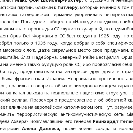
ствлял
Макс фон Шойбнер-Рихтер,
с русскими и немец
истской партии, близкий к
Гитлеру,
который именно в том 
онятиях» гитлеровской Германии укоренилась четырёхэта
 Ahnenerbe. Последнее - общество «Наследие предков», наиб
зником «на стороне» для СС служил секулярный, но подчинё
рден Opus Dei. Формально СС был создан в 1925 году, но 
брёл только в 1935 году, когда вобрал в себя специфиче
 масонских лож. Даже сакральное место своё придумали, 
рнштайн, близ Падеборна, Северный Рейн-Вестфалия. Opus
ом на именно такую будущую роль СС, ибо провозгласил себя
бя труд представительства интересов друг друга в стра
а была франкистская Испания. Неправильно противопостав
туры; правильно говорить об их взаимодополняющем характ
уитов канал выхода на подпольные нацистские структуры, 
нский филиал. Правомерно представление и об обратной св
ает влияние на европейском католическом юге. Тут, разумее
омнить террористическую антикоммунистическую сеть Gla
дела Абвера? Возглавлявший его генерал
Рейнхардт Геле
вейцарии
Алена Даллеса,
после войны создал и возгла