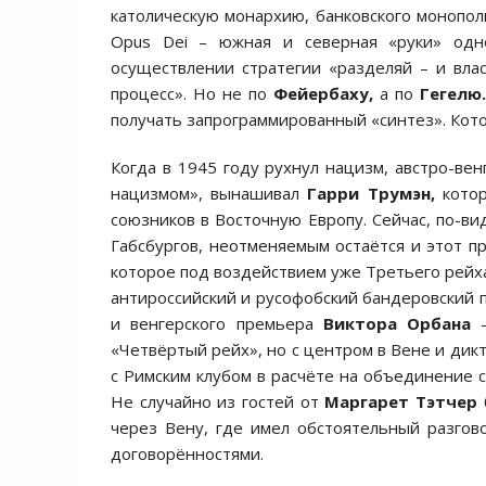
католическую монархию, банковского монополи
Opus Dei – южная и северная «руки» одн
осуществлении стратегии «разделяй – и влас
процесс». Но не по
Фейербаху,
а по
Гегелю.
получать запрограммированный «синтез». Кото
Когда в 1945 году рухнул нацизм, австро-вен
нацизмом», вынашивал
Гарри Трумэн,
котор
союзников в Восточную Европу. Сейчас, по-ви
Габсбургов, неотменяемым остаётся и этот пр
которое под воздействием уже Третьего рейха
антироссийский и русофобский бандеровский п
и венгерского премьера
Виктора Орбана
-
«Четвёртый рейх», но с центром в Вене и дикт
с Римским клубом в расчёте на объединение с
Не случайно из гостей от
Маргарет Тэтчер
через Вену, где имел обстоятельный разго
договорённостями.