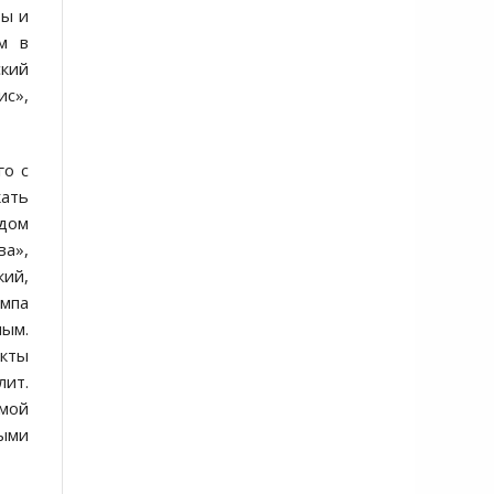
ты и
м в
ский
ис»,
го с
кать
 дом
ва»,
кий,
ампа
ым.
акты
лит.
омой
ными