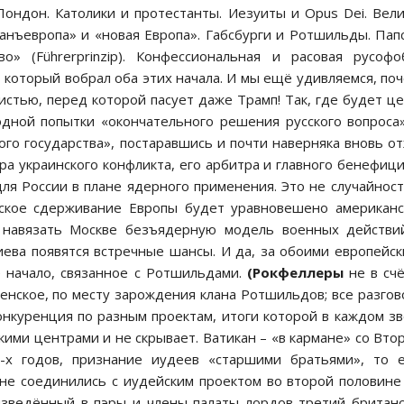
Лондон. Католики и протестанты. Иезуиты и Opus Dei. Вел
анъевропа» и «новая Европа». Габсбурги и Ротшильды. Пап
тво» (Führerprinzip). Конфессиональная и расовая русофо
, который вобрал оба этих начала. И мы ещё удивляемся, по
стью, перед которой пасует даже Трамп! Так, где будет ц
одной попытки «окончательного решения русского вопроса
го государства», постаравшись и почти наверняка вновь о
ра украинского конфликта, его арбитра и главного бенефиц
я России в плане ядерного применения. Это не случайност
ийское сдерживание Европы будет уравновешено американ
 навязать Москве безъядерную модель военных действи
иева появятся встречные шансы. И да, за обоими европейс
 начало, связанное с Ротшильдами.
(Рокфеллеры
не в счё
енское, по месту зарождения клана Ротшильдов; все разго
онкуренция по разным проектам, итоги которой в каждом з
кими центрами и не скрывает. Ватикан – «в кармане» со Вто
0-х годов, признание иудеев «старшими братьями», то 
ане соединились с иудейским проектом во второй половине
зведённый в пэры и члены палаты лордов третий британ