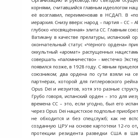
Организацию и руководство съездом осуще
корнями, считавшийся главным идеологом нац
её возглавил, переименовав в НСДАП. В «п
иерархия. Снизу вверх: народ – партия – СС –
глубоко «посвящённая» элита СС. Главным сою
Ватикану в качестве прелатуры, испанский о
окончательный статус «Чёрного ордена» прио
оккультный «аромат» распущенных нацистами
совершать «паломничество» - местечко Эксте
появился позже, в 1928 году. С явным прицел
союзником; два ордена по сути взяли на се
партнёрах, которой для гитлеровского рейх
Opus Dei и иезуитов, хотя это разные струк
Грубо говоря, испанский орден – это для иез
времена СС – это, если угодно, был его испа
через Opus Dei нацистское подполье приобрет
не обходится и без спецслужб; как не всп
созданную ЦРУ на основе картотеки 12-го от
протекции резидента разведки США в Ш