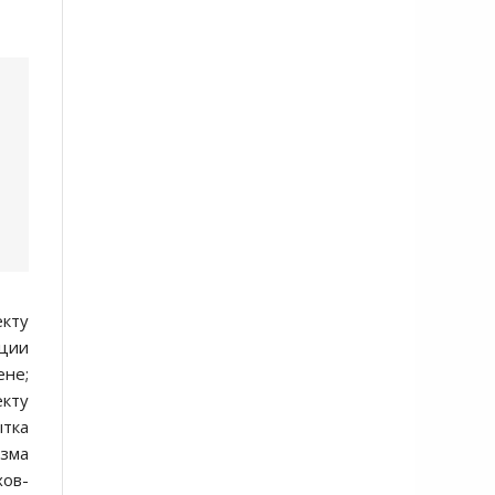
екту
ации
ене;
кту
ытка
изма
хов-