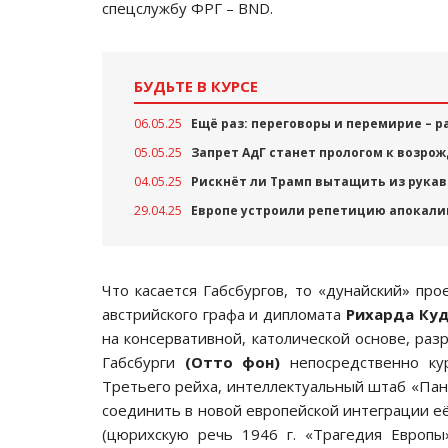
спецслужбу ФРГ – BND.
БУДЬТЕ В КУРСЕ
06.05.25
Ещё раз: переговоры и перемирие – 
05.05.25
Запрет АдГ станет прологом к возро
04.05.25
Рискнёт ли Трамп вытащить из рукав
29.04.25
Европе устроили репетицию апокали
Что касается Габсбургов, то «дунайский» пр
австрийского графа и дипломата
Рихарда Куд
на консервативной, католической основе, раз
Габсбурги
(Отто фон)
непосредственно кур
Третьего рейха, интеллектуальный штаб «Пан
соединить в новой европейской интеграции е
(цюрихскую речь 1946 г. «Трагедия Европ