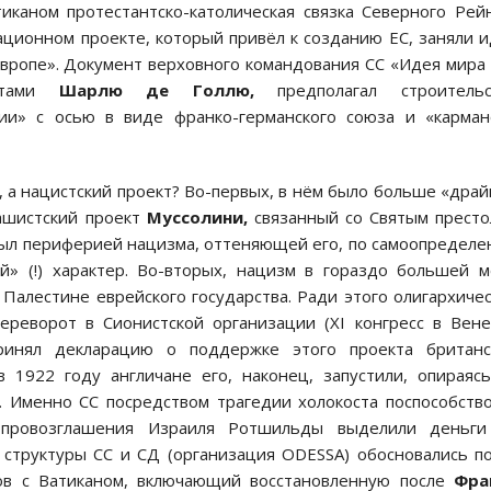
иканом протестантско-католическая связка Северного Рей
ационном проекте, который привёл к созданию ЕС, заняли 
вропе». Документ верховного командования СС «Идея мира
истами
Шарлю де Голлю,
предполагал строительс
ии» с осью в виде франко-германского союза и «карма
 а нацистский проект? Во-первых, в нём было больше «драй
ашистский проект
Муссолини,
связанный со Святым прест
был периферией нацизма, оттеняющей его, по самоопредел
й» (!) характер. Во-вторых, нацизм в гораздо большей 
Палестине еврейского государства. Ради этого олигархиче
реворот в Сионистской организации (XI конгресс в Вене
инял декларацию о поддержке этого проекта британс
 1922 году англичане его, наконец, запустили, опираяс
. Именно СС посредством трагедии холокоста поспособств
е провозглашения Израиля Ротшильды выделили деньги
е структуры СС и СД (организация ODESSA) обосновались п
в с Ватиканом, включающий восстановленную после
Фра