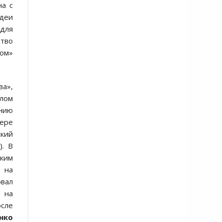
на с
идеи
 для
тво
ном»
ва»,
олом
ению
мере
ский
). В
ким
ь на
овал
 на
осле
нко