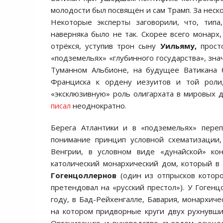
молодости был посвящён и сам Трамп. За неск
Некоторые эксперты заговорили, что, тип
наверняка было не так. Скорее всего монарх,
отрёкся, уступив трон сыну
Уильяму,
просто
«подземельях» «глубинного государства», зна
Туманном Альбионе, на будущее Ватикана 
Франциска к ордену иезуитов и той роли,
«эксклюзивную» роль олигархата в мировых д
писал
неоднократно.
Берега Атлантики и в «подземельях» переп
понимание принцип условной схематизации,
Венгрии, в условном виде «дунайской» к
католический монархический дом, который в
Гогенцоллернов
(один из отпрысков котор
претендовал на «русский престол»). У Гоген
году, в Бад-Рейхенгалле, Бавария, монархиче
на котором придворные круги двух рухнувш