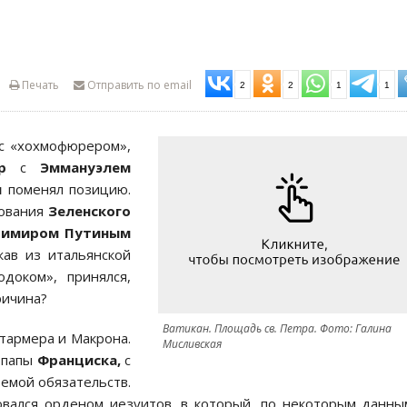
Печать
Отправить по email
2
2
1
1
 с «хохмофюрером»,
ер
с
Эммануэлем
п
поменял позицию.
рования
Зеленского
димиром Путиным
жав из итальянской
доком», принялся,
ричина?
Ватикан. Площадь св. Петра. Фото: Галина
тармера и Макрона.
Мисливская
а папы
Франциска,
с
темой обязательств.
вался орденом иезуитов, в который, по некоторым данны