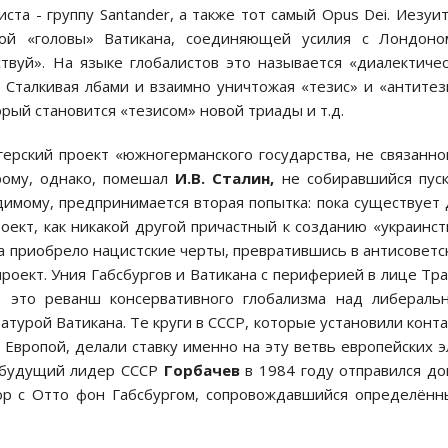
ста - группу Santander, а также тот самый Opus Dei. Иезуи
ой «головы» Ватикана, соединяющей усилия с Лондоно
твуй». На языке глобалистов это называется «диалектиче
Сталкивая лбами и взаимно уничтожая «тезис» и «антитез
рый становится «тезисом» новой триады и т.д.
герский проект «южногерманского государства, не связанно
ому, однако, помешал
И.В. Сталин,
не собиравшийся пус
димому, предпринимается вторая попытка: пока существует
оект, как никакой другой причастный к созданию «украинст
 приобрело нацистские черты, превратившись в антисоветс
роект. Уния Габсбургов и Ватикана с периферией в лице Тр
 это реванш консервативного глобализма над либеральн
атурой Ватикана. Те круги в СССР, которые установили конт
 Европой, делали ставку именно на эту ветвь европейских э
будущий лидер СССР
Горбачев
в 1984 году отправился д
вор с Отто фон Габсбургом, сопровождавшийся определён