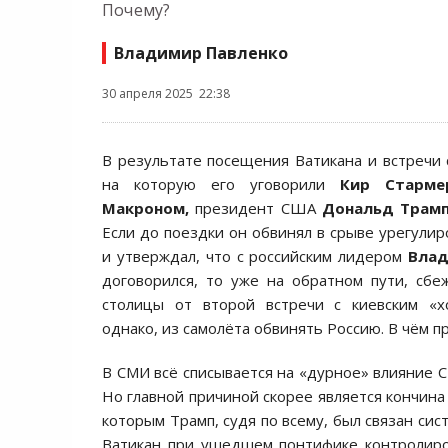
Почему?
Владимир Павленко
30 апреля 2025 22:38
В результате посещения Ватикана и встречи
на которую его уговорили
Кир Старм
Макроном,
президент США
Дональд Трам
Если до поездки он обвинял в срыве урегули
и утверждал, что с российским лидером
Вла
договорился, то уже на обратном пути, сбе
столицы от второй встречи с киевским «хо
однако, из самолёта обвинять Россию. В чём п
В СМИ всё списывается на «дурное» влияние С
Но главной причиной скорее является кончин
которым Трамп, судя по всему, был связан сис
Ватикан при ушедшем понтифике контролиро