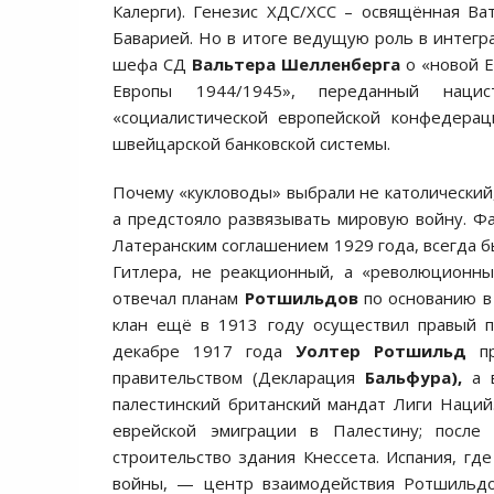
Калерги). Генезис ХДС/ХСС – освящённая Ват
Баварией. Но в итоге ведущую роль в интегр
шефа СД
Вальтера Шелленберга
о «новой Е
Европы 1944/1945», переданный нац
«социалистической европейской конфедерац
швейцарской банковской системы.
Почему «кукловоды» выбрали не католический,
а предстояло развязывать мировую войну. Ф
Латеранским соглашением 1929 года, всегда 
Гитлера, не реакционный, а «революционны
отвечал планам
Ротшильдов
по основанию в 
клан ещё в 1913 году осуществил правый пе
декабре 1917 года
Уолтер Ротшильд
пр
правительством (Декларация
Бальфура),
а в
палестинский британский мандат Лиги Наций
еврейской эмиграции в Палестину; посл
строительство здания Кнессета. Испания, гд
войны, — центр взаимодействия Ротшильдо