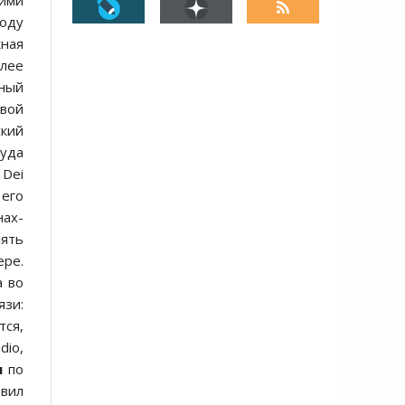
кими
году
жная
олее
нный
свой
ский
куда
 Dei
 его
нах-
лять
ере.
а во
язи:
тся,
dio,
н
по
вил