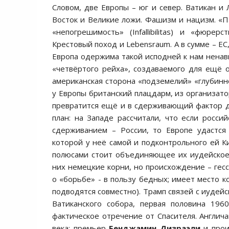
Словом, две Европы – юг и север. Ватикан и 
Восток и Великие ложи. Фашизм и нацизм. «П
«непогрешимость» (Infallibilitas) и «фюрерс
Крестовый поход и Lebensraum. А в сумме – ЕС
Европа одержима такой исподней к нам ненави
«четвёртого рейха», создаваемого для ещё 
американская сторона «подземелий» «глубинно
у Европы британский плацдарм, из организато
превратится ещё и в сдерживающий фактор дл
план: на Западе рассчитали, что если росс
сдерживанием – России, то Европе удастся
которой у неё самой и подконтрольного ей К
полюсами стоит объединяющее их иудейское
них немецкие корни, но происхождение – гесс
о «борьбе» - в пользу бедных; имеет место к
подводятся совместно). Трамп связей с иудейс
Ватиканского собора, первая половина 196
фактическое отречение от Спасителя. Англич
века: премьер
Бенджамин Дизраэли
и прои