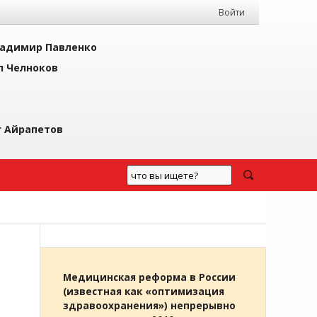
Войти
адимир Павленко
л Челноков
г Айрапетов
Медицинская реформа в России
(известная как «оптимизация
здравоохранения») непрерывно