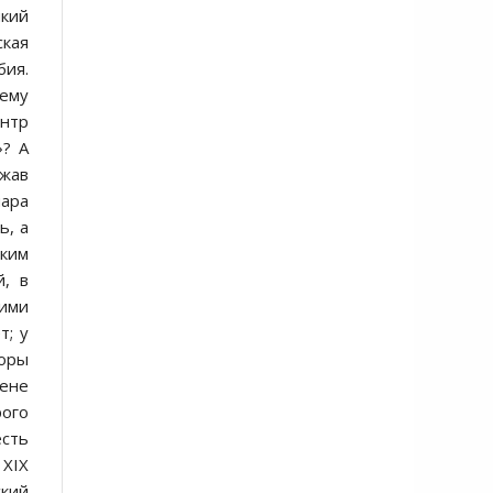
икий
ская
бия.
чему
ентр
»? А
тжав
иара
ь, а
ским
й, в
кими
т; у
воры
вене
рого
есть
 XIX
ский