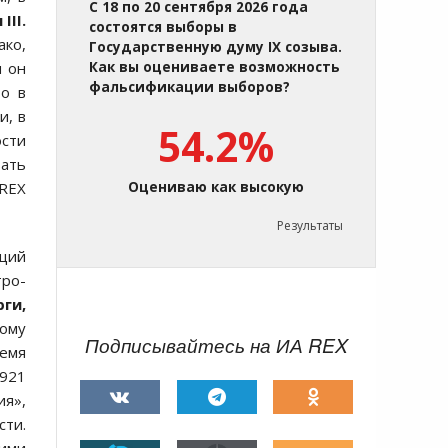
С 18 по 20 сентября 2026 года
л
III.
состоятся выборы в
ако,
Государственную думу IX созыва.
ы он
Как вы оцениваете возможность
фальсификации выборов?
то в
и, в
54.2%
сти
ать
 REX
Оцениваю как высокую
Результаты
ющий
тро-
рги,
дому
Подписывайтесь на ИА REX
ремя
1921
ия»,
сти.