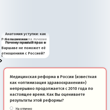
Анатомия уступки: как
Россия потеряла лучшие
Большевики
Киевская марионетка
В России назрели
Миграционный пожар
Россия начинает
Россия зимой 1904
Русская нация вчера и
Почему правый крах в
рыбопромысловые
отличаются от «Яблока»
Запада рассказала о
перемены: 15 шагов к
Европы
сбрасывать балласт
года: первые уступки во
сегодня
Варшаве не поможет её
районы Баренцева
тем, что они -
«переобувании» хозяев
суверенной экономике
Анкориджа
внутренней политике
отношениям с Россией?
моря
победители
Медицинская реформа в России (известная
как «оптимизация здравоохранения»)
непрерывно продолжается с 2010 года по
настоящее время. Как Вы оцениваете
результаты этой реформы?
На отлично