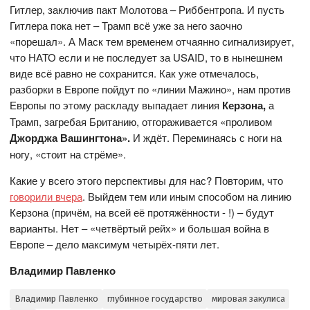
Гитлер, заключив пакт Молотова – Риббентропа. И пусть
Гитлера пока нет – Трамп всё уже за него заочно
«порешал». А Маск тем временем отчаянно сигнализирует,
что НАТО если и не последует за USAID, то в нынешнем
виде всё равно не сохранится. Как уже отмечалось,
разборки в Европе пойдут по «линии Мажино», нам против
Европы по этому раскладу выпадает линия
Керзона,
а
Трамп, загребая Британию, отгораживается «проливом
Джорджа Вашингтона».
И ждёт. Переминаясь с ноги на
ногу, «стоит на стрёме».
Какие у всего этого перспективы для нас? Повторим, что
говорили вчера
. Выйдем тем или иным способом на линию
Керзона (причём, на всей её протяжённости - !) – будут
варианты. Нет – «четвёртый рейх» и большая война в
Европе – дело максимум четырёх-пяти лет.
Владимир Павленко
Владимир Павленко
глубинное государство
мировая закулиса