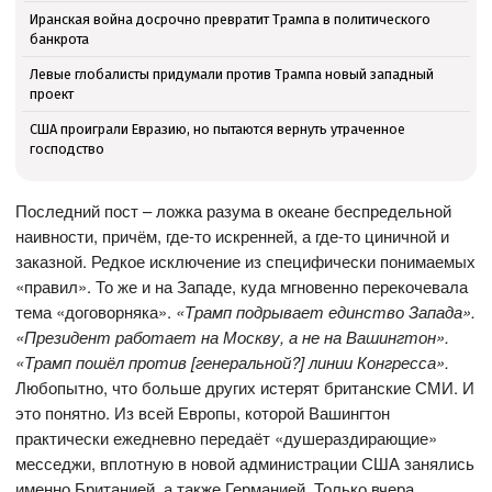
Иранская война досрочно превратит Трампа в политического
банкрота
Левые глобалисты придумали против Трампа новый западный
проект
США проиграли Евразию, но пытаются вернуть утраченное
господство
Последний пост – ложка разума в океане беспредельной
наивности, причём, где-то искренней, а где-то циничной и
заказной. Редкое исключение из специфически понимаемых
«правил». То же и на Западе, куда мгновенно перекочевала
тема «договорняка».
«Трамп подрывает единство Запада».
«Президент работает на Москву, а не на Вашингтон».
«Трамп пошёл против [генеральной?] линии Конгресса».
Любопытно, что больше других истерят британские СМИ. И
это понятно. Из всей Европы, которой Вашингтон
практически ежедневно передаёт «душераздирающие»
месседжи, вплотную в новой администрации США занялись
именно Британией, а также Германией. Только вчера