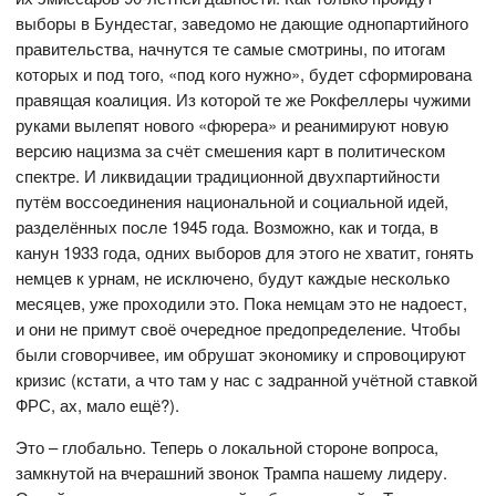
выборы в Бундестаг, заведомо не дающие однопартийного
правительства, начнутся те самые смотрины, по итогам
которых и под того, «под кого нужно», будет сформирована
правящая коалиция. Из которой те же Рокфеллеры чужими
руками вылепят нового «фюрера» и реанимируют новую
версию нацизма за счёт смешения карт в политическом
спектре. И ликвидации традиционной двухпартийности
путём воссоединения национальной и социальной идей,
разделённых после 1945 года. Возможно, как и тогда, в
канун 1933 года, одних выборов для этого не хватит, гонять
немцев к урнам, не исключено, будут каждые несколько
месяцев, уже проходили это. Пока немцам это не надоест,
и они не примут своё очередное предопределение. Чтобы
были сговорчивее, им обрушат экономику и спровоцируют
кризис (кстати, а что там у нас с задранной учётной ставкой
ФРС, ах, мало ещё?).
Это – глобально. Теперь о локальной стороне вопроса,
замкнутой на вчерашний звонок Трампа нашему лидеру.