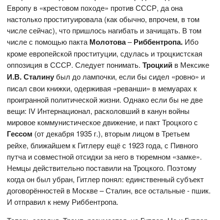
Европу в «крестовом походе» против СССР, да она
настолько проституировала (как обычно, впрочем, в том
числе сейчас), что пришлось нагибать и зачищать. В том
числе с помощью пакта
Молотова
–
Риббентропа.
Ибо
кроме европейской проституции, сдулась и троцкистская
оппозиция в СССР. Следует понимать.
Троцкий
в Мексике
И.В. Сталину
был до лампочки, если бы сидел «ровно» и
писал свои книжки, одерживая «реванши» в мемуарах к
проигранной политической жизни. Однако если бы не две
вещи: IV Интернационал, расколовший в канун войны
мировое коммунистическое движение, и пакт Троцкого с
Гессом
(от декабря 1935 г.), вторым лицом в Третьем
рейхе, ближайшем к Гитлеру ещё с 1923 года, с Пивного
путча и совместной отсидки за него в тюремном «замке».
Немцы действительно поставили на Троцкого. Поэтому
когда он был убран, Гитлер понял: единственный субъект
договорённостей в Москве – Сталин, все остальные - пшик.
И отправил к нему Риббентропа.