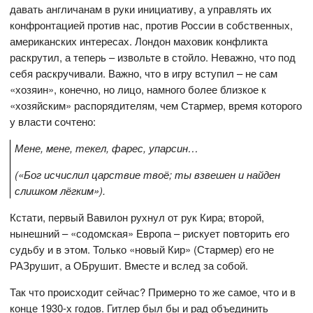
давать англичанам в руки инициативу, а управлять их
конфронтацией против нас, против России в собственных,
американских интересах. Лондон маховик конфликта
раскрутил, а теперь – извольте в стойло. Неважно, что под
себя раскручивали. Важно, что в игру вступил – не сам
«хозяин», конечно, но лицо, намного более близкое к
«хозяйским» распорядителям, чем Стармер, время которого
у власти сочтено:
Мене, мене, текел, фарес, упарсин…
(«Бог исчислил царствие твоё; ты взвешен и найден
слишком лёгким»).
Кстати, первый Вавилон рухнул от рук Кира; второй,
нынешний – «содомская» Европа – рискует повторить его
судьбу и в этом. Только «новый Кир» (Стармер) его не
РАЗрушит, а ОБрушит. Вместе и вслед за собой.
Так что происходит сейчас? Примерно то же самое, что и в
конце 1930-х годов. Гитлер был бы и рад объединить