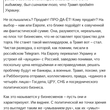
видимому, был сигналом того, что Трамп продаёт
Украину.
Не ослышались? Продаёт! ПРО-ДА-ЁТ! Кому продаёт? На
выбор – нам или Европе, кто ближе подойдёт к озвученной
им фантастической сумме. Она, разумеется, нереальная,
но плох тот бизнесмен, что не оставляет пространство для
торга. Не станет такой миллиардером, а Трамп вот – стал.
Чистая разводка, о которой, как помним, писали в
российском Telegram. На Европу перевалил Украину и
устроил ей «аукцион» с Россией, заведомо понимая, что
поскольку цена неподъёмная и несправедливая, решать
проблему будут не банкиры, а военные. Трамп, похоже, уже
и Риббентропа отправил, коллективного, правда, «единого в
четырёх лицах» Госдепа, ЦРУ, СНБ и посреднического
политического бизнеса.
Как это называется у бизнесменов – пусть они и
характеризуют. Им виднее. С политической же точки зрения
это выглядит таким же «умыванием рук», как их «умыл»