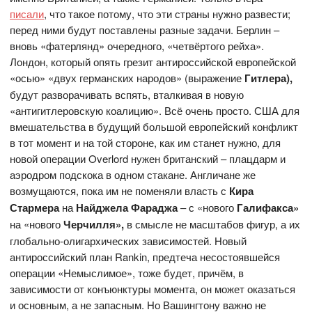
писали
, что такое потому, что эти страны нужно развести;
перед ними будут поставлены разные задачи. Берлин –
вновь «фатерлянд» очередного, «четвёртого рейха».
Лондон, который опять грезит антироссийской европейской
«осью» «двух германских народов» (выражение
Гитлера),
будут разворачивать вспять, вталкивая в новую
«антигитлеровскую коалицию». Всё очень просто. США для
вмешательства в будущий большой европейский конфликт
в тот момент и на той стороне, как им станет нужно, для
новой операции Overlord нужен британский – плацдарм и
аэродром подскока в одном стакане. Англичане же
возмущаются, пока им не поменяли власть с
Кира
Стармера
на
Найджела Фараджа
– с «нового
Галифакса»
на «нового
Черчилля»,
в смысле не масштабов фигур, а их
глобально-олигархических зависимостей. Новый
антироссийский план Rankin, предтеча несостоявшейся
операции «Немыслимое», тоже будет, причём, в
зависимости от конъюнктуры момента, он может оказаться
и основным, а не запасным. Но Вашингтону важно не