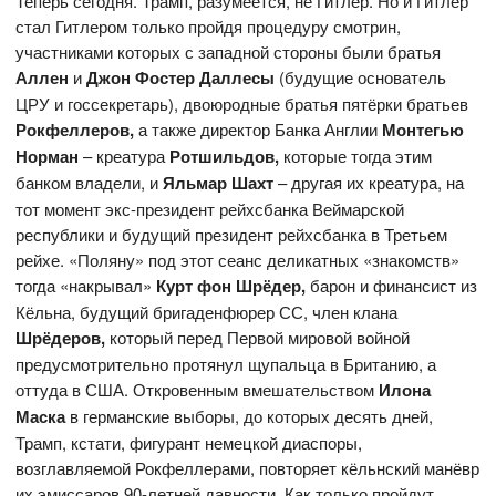
Теперь сегодня. Трамп, разумеется, не Гитлер. Но и Гитлер
стал Гитлером только пройдя процедуру смотрин,
участниками которых с западной стороны были братья
Аллен
и
Джон Фостер Даллесы
(будущие основатель
ЦРУ и госсекретарь), двоюродные братья пятёрки братьев
Рокфеллеров,
а также директор Банка Англии
Монтегью
Норман
– креатура
Ротшильдов,
которые тогда этим
банком владели, и
Яльмар Шахт
– другая их креатура, на
тот момент экс-президент рейхсбанка Веймарской
республики и будущий президент рейхсбанка в Третьем
рейхе. «Поляну» под этот сеанс деликатных «знакомств»
тогда «накрывал»
Курт фон Шрёдер,
барон и финансист из
Кёльна, будущий бригаденфюрер СС, член клана
Шрёдеров,
который перед Первой мировой войной
предусмотрительно протянул щупальца в Британию, а
оттуда в США. Откровенным вмешательством
Илона
Маска
в германские выборы, до которых десять дней,
Трамп, кстати, фигурант немецкой диаспоры,
возглавляемой Рокфеллерами, повторяет кёльнский манёвр
их эмиссаров 90-летней давности. Как только пройдут