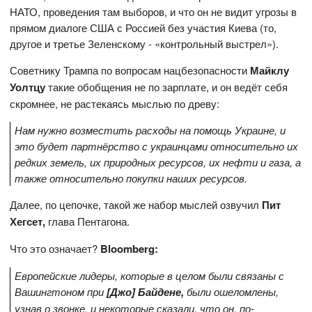
НАТО, проведения там выборов, и что он не видит угрозы в
прямом диалоге США с Россией без участия Киева (то,
другое и третье Зеленскому - «контрольный выстрел»).
Советнику Трампа по вопросам нацбезопасности
Майклу
Уолтцу
такие обобщения не по зарплате, и он ведёт себя
скромнее, не растекаясь мыслью по древу:
Нам нужно возместить расходы на помощь Украине, и
это будет партнёрство с украинцами относительно их
редких земель, их природных ресурсов, их нефти и газа, а
также относительно покупки наших ресурсов.
Далее, по цепочке, такой же набор мыслей озвучил
Пит
Хегсет,
глава Пентагона.
Что это означает?
Bloomberg:
Европейские лидеры, которые в целом были связаны с
Вашингтоном при
[Джо] Байдене,
были ошеломлены,
узнав о звонке, и некоторые сказали, что он, по-