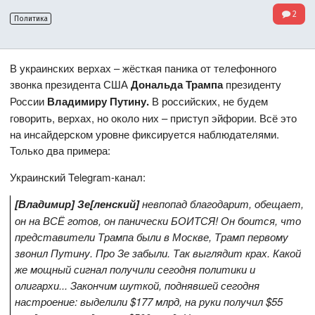
2
Политика
В украинских верхах – жёсткая паника от телефонного
звонка президента США
Дональда Трампа
президенту
России
Владимиру Путину.
В российских, не будем
говорить, верхах, но около них – приступ эйфории. Всё это
на инсайдерском уровне фиксируется наблюдателями.
Только два примера:
Украинский Telegram-канал:
[Владимир] Зе[ленский]
невпопад благодарит, обещает,
он на ВСЁ готов, он панически БОИТСЯ! Он боится, что
представители Трампа были в Москве, Трамп первому
звонил Путину. Про Зе забыли. Так выглядит крах. Какой
же мощный сигнал получили сегодня политики и
олигархи... Закончим шуткой, поднявшей сегодня
настроение: выделили $177 млрд, на руки получил $55