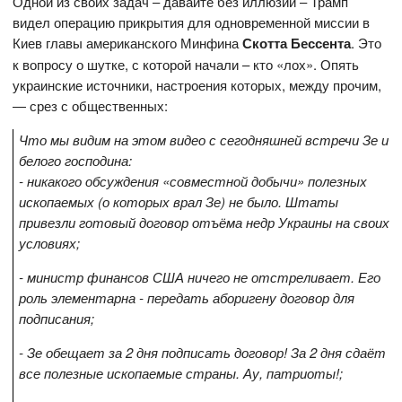
Одной из своих задач – давайте без иллюзий – Трамп
видел операцию прикрытия для одновременной миссии в
Киев главы американского Минфина
Скотта Бессента
. Это
к вопросу о шутке, с которой начали – кто «лох». Опять
украинские источники, настроения которых, между прочим,
— срез с общественных:
Что мы видим на этом видео с сегодняшней встречи Зе и
белого господина:
- никакого обсуждения «совместной добычи» полезных
ископаемых (о которых врал Зе) не было. Штаты
привезли готовый договор отъёма недр Украины на своих
условиях;
- министр финансов США ничего не отстреливает. Его
роль элементарна - передать аборигену договор для
подписания;
- Зе обещает за 2 дня подписать договор! За 2 дня сдаёт
все полезные ископаемые страны. Ау, патриоты!;