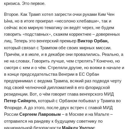
кризиса. Это первое.
Второе. Как Трамп хотел загрести очки руками Ким Чен
Ына, но в итоге проиграл «несолоно хлебавши», так и
сейчас всю мирную тематику он ведёт через, не будем
говорить «подставных», скажем корректнее – доверенных
лиц. Теперь это венгерский премьер
Виктор Орбан,
который связал с Трампом обе своих мирных миссии.
Причём, и в июле, и в декабре они провалились. Реально, а
не на словах. Говорить лучше, чем стрелять? Конечно, но
смотря с кем и о чём. Стреляли другие, но вояжи в начале и
в конце председательства Венгрии в ЕС Орбан
предпринимал с ведома Трампа, всякий раз подводя черту
под своей челночной дипломатией в его флоридской
резиденции. Вот, о чём говорит глава венгерского МИД
Петер Сийярто,
который с Орбаном побывал у Трампа во
Флориде. А до этого, после двух встреч с главой МИД
России
Сергеем Лавровым
– в Москве и на Мальте –
отправился на рандеву к будущему советнику по
национальной безопасности
Майклу Уолтцу: