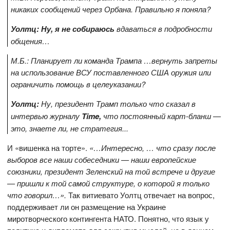
никаких сообщений через Орбана. Правильно я поняла?
Уолтц: Ну, я не собираюсь
вдаваться в подробности
общения…
М.Б.: Планирует ли команда Трампа …вернуть запреты
на использование ВСУ поставленного США оружия или
ограничить помощь в целеуказании?
Уолтц:
Ну, президент Трамп только что сказал в
интервью журналу
Time,
что постоянный карт-бланш —
это, знаете ли, не стратегия...
И «вишенка на торте».
«…Интересно, … что сразу после
выборов все наши собеседники — наши европейские
союзники, президент Зеленский на той встрече и другие
— пришли к той самой структуре, о которой я только
что говорил…».
Так витиевато Уолтц отвечает на вопрос,
поддерживает ли он размещение на Украине
миротворческого контингента НАТО. Понятно, что язык у