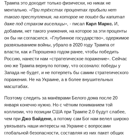
Трампа это доходит только физически, но никак не
ментально.
«При трёхстах процентах прибыли нет
такого преступления, на которое не пошёл бы капитал
даже под страхом виселицы»,
- писал
Карл Маркс.
И,
добавим, нет такого унижения, на которое за эти проценты
он бы ни согласился. «Глубинное государство», одержимое
развязыванием войны, убрало в 2020 году Трампа от
власти, как и Порошенко годом ранее, чтобы победить
Россию, нанести нам «стратегическое поражение». Сейчас
оно же Трампа вернуло потому, что осознало: победы у
Запада не будет, и не потерпеть бы самим стратегического
поражения. Не на Украине, а в более внушительных
масштабах.
Поэтому следить за манёврами Белого дома после 20
января конечно нужно. Но с чётким пониманием той
коллизии, что позиции США при Трампе 2.0 будут слабее,
чем при
Джо Байдене,
а потому сам Бог нам велел широко
увязывать наши интересы на Украине с вопросами
глобальной безопасности, составляя из них пакет общих