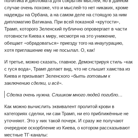
политика и дипломата для сокрытия мыслей, но в данном
случае очень похоже, что и мыслей-то нет никаких, кроме
надежды на Орбана, а на самом деле на стоящую за ним
дипломатию Ватикана. При всей показной «крутости»,
Трамп, которого Зеленский публично опровергает в части
готовности Киева к миру, несмотря на это унижение,
обещает «обрадоваться» приезду того на инаугурацию,
хотя приглашение ему не посылал. О, как!
И третье, можно сказать, главное. Демонстрируя стиль «как
с гуся вода», Трамп делает вид, что не слышит хамства из
Киева и призывает Зеленского
«быть готовым к
заключению сделки, и всё».
Сделка очень нужна. Слишком много людей погибло…
Как можно вычислить эквивалент пролитой крови в
категориях сделки, ни сам Трамп, ни его приближённые не
уточняют. Это у них такой почерк. И сразу же получают
очередное оскорбление из Киева, о котором рассказывают
местные ТГ-каналы: