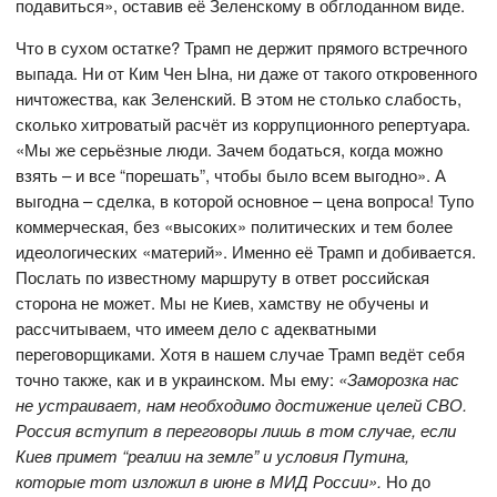
подавиться», оставив её Зеленскому в обглоданном виде.
Что в сухом остатке? Трамп не держит прямого встречного
выпада. Ни от Ким Чен Ына, ни даже от такого откровенного
ничтожества, как Зеленский. В этом не столько слабость,
сколько хитроватый расчёт из коррупционного репертуара.
«Мы же серьёзные люди. Зачем бодаться, когда можно
взять – и все “порешать”, чтобы было всем выгодно». А
выгодна – сделка, в которой основное – цена вопроса! Тупо
коммерческая, без «высоких» политических и тем более
идеологических «материй». Именно её Трамп и добивается.
Послать по известному маршруту в ответ российская
сторона не может. Мы не Киев, хамству не обучены и
рассчитываем, что имеем дело с адекватными
переговорщиками. Хотя в нашем случае Трамп ведёт себя
точно также, как и в украинском. Мы ему:
«Заморозка нас
не устраивает, нам необходимо достижение целей СВО.
Россия вступит в переговоры лишь в том случае, если
Киев примет “реалии на земле” и условия Путина,
которые тот изложил в июне в МИД России».
Но до