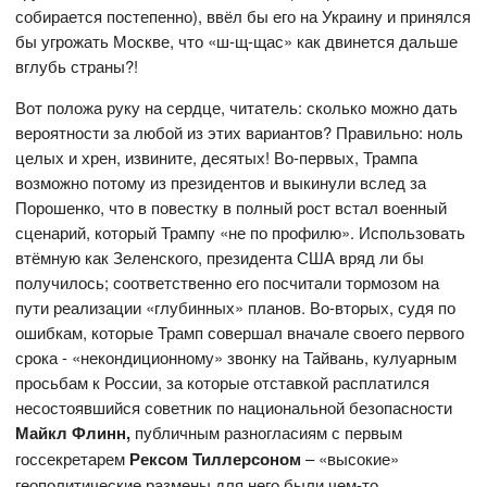
собирается постепенно), ввёл бы его на Украину и принялся
бы угрожать Москве, что «ш-щ-щас» как двинется дальше
вглубь страны?!
Вот положа руку на сердце, читатель: сколько можно дать
вероятности за любой из этих вариантов? Правильно: ноль
целых и хрен, извините, десятых! Во-первых, Трампа
возможно потому из президентов и выкинули вслед за
Порошенко, что в повестку в полный рост встал военный
сценарий, который Трампу «не по профилю». Использовать
втёмную как Зеленского, президента США вряд ли бы
получилось; соответственно его посчитали тормозом на
пути реализации «глубинных» планов. Во-вторых, судя по
ошибкам, которые Трамп совершал вначале своего первого
срока - «некондиционному» звонку на Тайвань, кулуарным
просьбам к России, за которые отставкой расплатился
несостоявшийся советник по национальной безопасности
Майкл Флинн,
публичным разногласиям с первым
госсекретарем
Рексом Тиллерсоном
– «высокие»
геополитические размены для него были чем-то