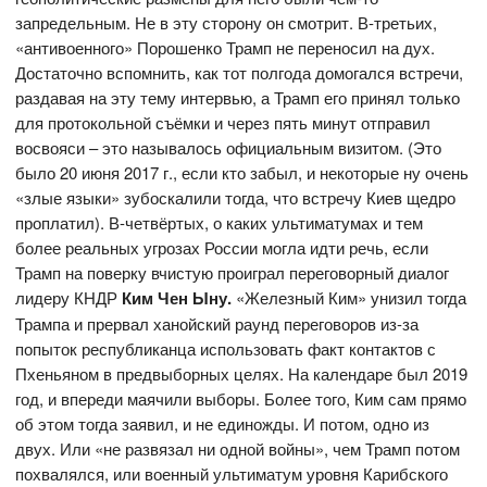
запредельным. Не в эту сторону он смотрит. В-третьих,
«антивоенного» Порошенко Трамп не переносил на дух.
Достаточно вспомнить, как тот полгода домогался встречи,
раздавая на эту тему интервью, а Трамп его принял только
для протокольной съёмки и через пять минут отправил
восвояси – это называлось официальным визитом. (Это
было 20 июня 2017 г., если кто забыл, и некоторые ну очень
«злые языки» зубоскалили тогда, что встречу Киев щедро
проплатил). В-четвёртых, о каких ультиматумах и тем
более реальных угрозах России могла идти речь, если
Трамп на поверку вчистую проиграл переговорный диалог
лидеру КНДР
Ким Чен Ыну.
«Железный Ким» унизил тогда
Трампа и прервал ханойский раунд переговоров из-за
попыток республиканца использовать факт контактов с
Пхеньяном в предвыборных целях. На календаре был 2019
год, и впереди маячили выборы. Более того, Ким сам прямо
об этом тогда заявил, и не единожды. И потом, одно из
двух. Или «не развязал ни одной войны», чем Трамп потом
похвалялся, или военный ультиматум уровня Карибского