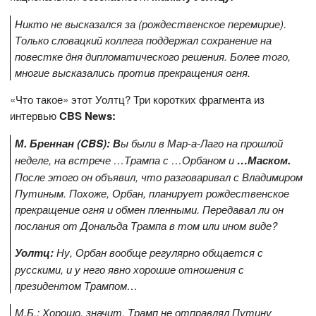
Никто не высказался за (рождественское перемирие).
Только словацкий коллега поддержал сохранение на
повестке дня дипломатического решения. Более того,
многие высказались против прекращения огня.
«Что такое» этот Уолтц? Три коротких фрагмента из
интервью
CBS
News:
М. Бреннан
(
CBS
): В
ы были в Мар-а-Лаго на прошлой
неделе, на встрече …Трампа с …Орбаном и
…Маском.
После этого он объявил, что разговаривал с Владимиром
Путиным. Похоже, Орбан, планирует рождественское
прекращение огня и обмен пленными. Передавал ли он
послания от Дональда Трампа в том или ином виде?
Уолтц:
Ну, Орбан вообще регулярно общается с
русскими, и у него явно хорошие отношения с
президентом Трампом…
М.Б.: Хорошо, значит, Трамп не отправлял Путину