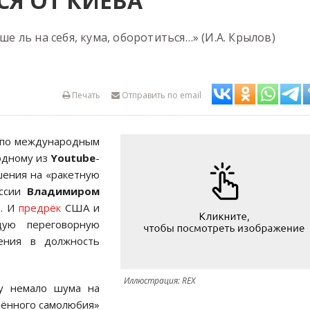
СЯ ОТ КИЕВА
ше ль на себя, кума, оборотиться…» (И.А. Крылов)
Печать
Отправить по email
т по международным
одному из
Youtube
-
шения на «ракетную
оссии
Владимиром
». И
предрёк
США и
щую переговорную
ения в должность
Иллюстрация: REX
у немало шума на
лённого самолюбия»