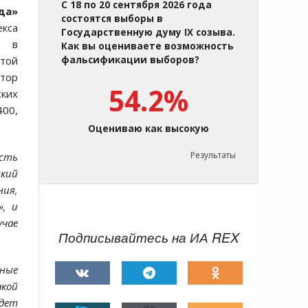
С 18 по 20 сентября 2026 года
да»
состоятся выборы в
екса
Государственную думу IX созыва.
» в
Как вы оцениваете возможность
этой
фальсификации выборов?
атор
54.2%
ских
400,
Оцениваю как высокую
Результаты
усть
кий
ния,
», и
учае
Подписывайтесь на ИА REX
нные
акой
удет