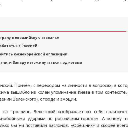
.
трану в евразийскую «гавань»
аботать» с Россией
бойтись южнокорейской оппозиции
ачи, и Западу негоже путаться под ногами
нский. Причём, с переходом на личности в вопросах, в кот
жима вышибло из колеи упоминание Киева в том контексте,
дении Зеленского), отсюда и эмоции.
 на троллинг, Зеленский изображает из себя политичес
ьнобойными ударами по российским городам. А почему т
олько бы ни поставили заслонов, «Орешник» и скорее всег