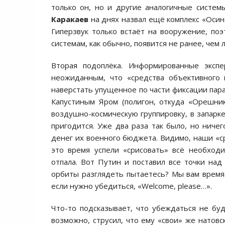
только он, но и другие аналогичные систем
Каракаев
на днях назвал ещё комплекс «Осина
Гиперзвук только встаёт на вооружение, п
системам, как обычно, появится не ранее, чем 
Вторая подоплёка. Информированные экспе
неожиданным, что «средства объективного
наверстать упущенное по части фиксации пара
Капустиным Яром (полигон, откуда «Орешни
воздушно-космическую группировку, в запарке
пригодится. Уже два раза так было, но ниче
денег их военного бюджета. Видимо, наши «ср
это время успели «срисовать» всё необход
отпала. Вот Путин и поставил все точки над 
орбиты разглядеть пытаетесь? Мы вам время 
если нужно убедиться, «Welcome, please…».
Что-то подсказывает, что убеждаться не буд
возможно, струсил, что ему «свои» же натов