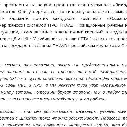
 президента на вопрос представителя телеканала
«Звез
пертов. Они утверждают, что гиперзвуковая ракета компл
ном варианте против заводского комплекса «Южмаш
американской системой ПРО THAAD. Позиционные районы 
Румынии, а самозваный и нелегитимный киевский недодикт
ев ещё и себе. Углубившись в анализ ТТХ (тактико-техниче
ава государства сравнил THAAD c российским комплексом С-
ы сказали, так полагают, пусть они предложат нам и п
м платит за их анализ, произвести некий технологичес
уэль XXI века. Пусть определят какой-то объект для пораже
вои силы ПВО и ПРО, а мы нанесём туда удар «Орешником
именту готовы. Готова ли другая сторона? Мы в любом сл
темы ПРО и ПВО всё равно находятся у них в работе.
ассказал, – это мне рассказывают инженеры, учёные, вое
оводства в Штатах тоже что-то рассказывают. Проведём т
, и посмотрим, что получится. Интересно. Думаю, что б