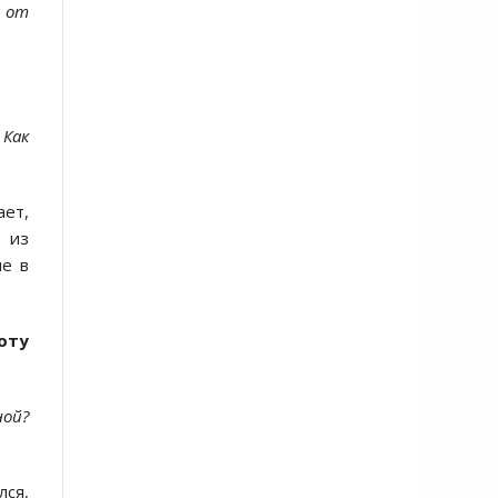
ы от
 Как
ает,
 из
ие в
оту
ной?
лся,