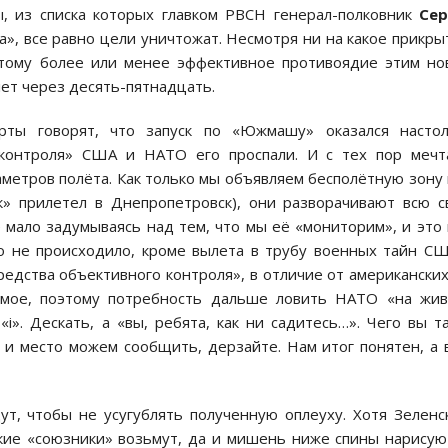
ы, из списка которых главком РВСН генерал-полковник
Сер
», все равно цели уничтожат. Несмотря ни на какое прикры
оэтому более или менее эффективное противоядие этим н
лет через десять-пятнадцать.
рты говорят, что запуск по «Южмашу» оказался настол
 контроля» США и НАТО его проспали. И с тех пор мечт
метров полёта. Как только мы объявляем бесполётную зону
к» прилетел в Днепропетровск), они разворачивают всю 
 мало задумываясь над тем, что мы её «мониторим», и это
го не происходило, кроме вылета в трубу военных тайн С
едства объективного контроля», в отличие от американских
имое, поэтому потребность дальше ловить НАТО «на жи
«i». Дескать, а «вы, ребята, как ни садитесь…». Чего вы т
и место можем сообщить, дерзайте. Нам итог понятен, а 
ут, чтобы не усугублять полученную оплеуху. Хотя Зеленс
ские «союзники» возьмут, да и мишень ниже спины нарисую