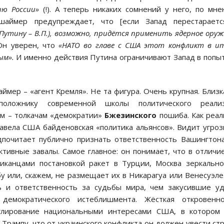
ию России»
(!). А теперь никаких сомнений у него, по мн
шаймер предупреждает, что [если Запад перестараетс
(Путину – В.П.), возможно, придётся применить ядерное оруж
Он уверен, что
«НАТО во главе с США этот конфликт в и
ым».
И именно действия Путина ограничивают Запад в попы
ймер – «агент Кремля». Не та фигура. Очень крупная. Близк
оложнику современной школы политического реализ
м – толкачам «демократии»
Бжезинского
пошиба. Как реал
завела США байденовская «политика альянсов». Видит угроз
дпочитает публично признать ответственность Вашингтон
тивные завалы. Самое главное: он понимает, что в отличи
риканцами постановкой ракет в Турции, Москва зеркальн
у или, скажем, не размещает их в Никарагуа или Венесуэле
 и ответственность за судьбы мира, чем закусившие у
демократического истеблишмента. Жёсткая откровенно
лирование национальными интересами США, в котором 
 Трампу, что от украинского конфликта он должен увести ст