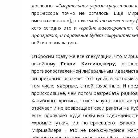
дословно:
«Смертельная угроза существован
профессора точно не осталось. Ещё Мир
вмешательством], то
«в какой-то момент ему 
хотя сегодня это и
«крайне маловероятно».
проиграют, и поражение будет сокрушительн
пойти на эскалацию.
Отбросим сразу же все спекуляции, что Мирша
покойному
Генри Киссинджеру,
основоп
противопоставленной либеральным идеалиста
он прекрасно осознаёт тот тупик, в который 
том числе ядерные, с ней связанные. И пре
происходящее, чем потом разгребать радиоак
Карибского кризиса, тоже запущенного аме
отвечает и не возвращает свои ракеты на Куб
есть проявляет куда большую сдержанность
«хромые утки» из потерпевшего фиаско 
Миршаймера – это не конъюнктурное жонг
обвиняют внутренние оппоненты. Это – сигнал