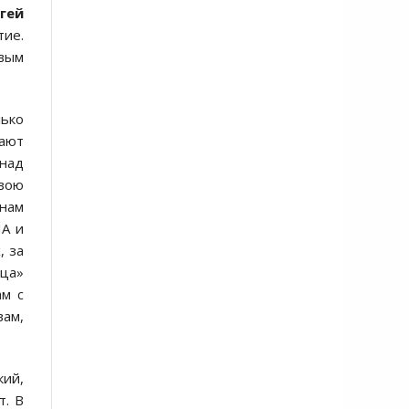
гей
тие.
овым
ько
ают
 над
свою
 нам
ША и
, за
вца»
ам с
вам,
кий,
т. В