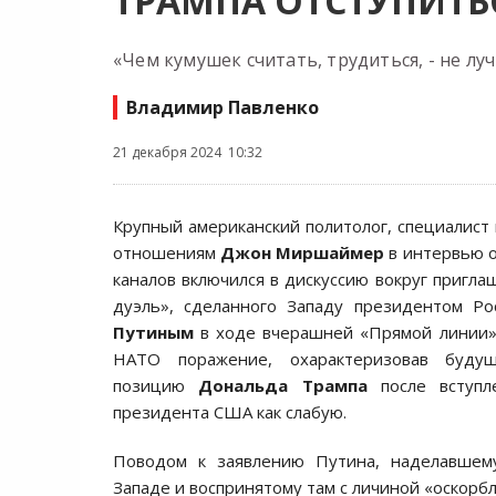
ТРАМПА ОТСТУПИТЬ
«Чем кумушек считать, трудиться, - не луч
Владимир Павленко
21 декабря 2024 10:32
Крупный американский политолог, специалис
отношениям
Джон Миршаймер
в интервью 
каналов включился в дискуссию вокруг пригла
дуэль», сделанного Западу президентом Р
Путиным
в ходе вчерашней «Прямой линии
НАТО поражение, охарактеризовав буду
позицию
Дональда Трампа
после вступл
президента США как слабую.
Поводом к заявлению Путина, наделавшем
Западе и воспринятому там с личиной «оскорб