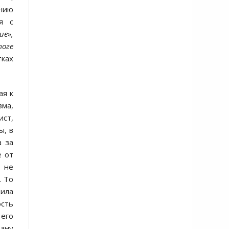
ению
я с
ие»,
тоге
тках
ая к
ма,
ист,
ы, в
а за
е от
о не
. То
дила
сть
его
рану