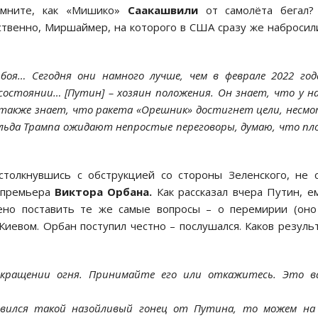
Помните, как «Мишико»
Саакашвили
от самолёта бегал?
ственно, Миршаймер, на которого в США сразу же набросил
оя… Сегодня они намного лучше, чем в феврале 2022 год
 состоянии… [Путин] – хозяин положения. Он знает, что у на
н также знает, что ракета «Орешник» достигнет цели, несм
льда Трампа ожидают непростые переговоры, думаю, что пл
олкнувшись с обструкцией со стороны Зеленского, не 
о премьера
Виктора Орбана.
Как рассказал вчера Путин, е
ено поставить те же самые вопросы – о перемирии (оно
иевом. Орбан поступил честно – послушался. Каков резуль
кращении огня. Принимайте его или откажитесь. Это в
появился такой назойливый гонец от Путина, то можем на