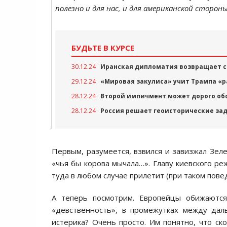
полезно и для нас, и для американской стороны
БУДЬТЕ В КУРСЕ
30.12.24
Иранская дипломатия возвращает с
29.12.24
«Мировая закулиса» учит Трампа «р
28.12.24
Второй импичмент может дорого о
28.12.24
Россия решает геоисторические зад
Первым, разумеется, взвился и завизжал Зеле
«чья бы корова мычала…». Главу киевского ре
туда в любом случае прилетит (при таком пове
А теперь посмотрим. Европейцы обижаются
«девственность», в промежутках между дал
истерика? Очень просто. Им понятно, что ск