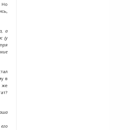
 Но
ись,
а, а
с (у
отря
охие
стал
му в
 же
тат?
аша
 его