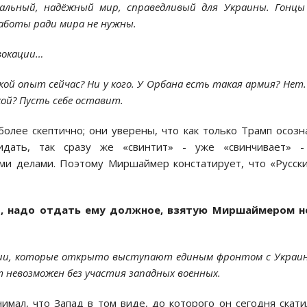
льный, надёжный мир, справедливый для Украины. Гонц
аботы ради мира не нужны.
вокации…
кой опыт сейчас? Ни у кого. У Орбана есть такая армия? Нет.
ой? Пусть себе оставит.
олее скептично; они уверены, что как только Трамп осозн
дать, так сразу же «свинтит» - уже «свинчивает» -
ими делами. Поэтому Миршаймер констатирует, что «Русск
о,
надо отдать ему должное, взятую Миршаймером н
ии, которые открыто выступают единым фронтом с Украи
 невозможен без участия западных военных.
мал, что Запад в том виде, до которого он сегодня скати