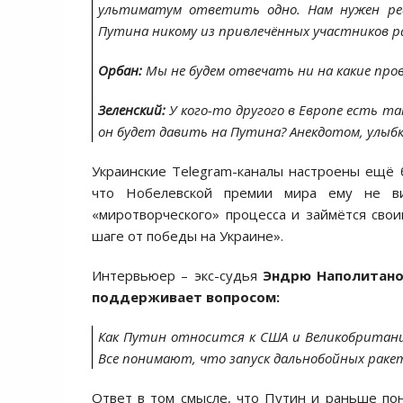
ультиматум ответить одно. Нам нужен реа
Путина никому из привлечённых участников р
Орбан:
Мы не будем отвечать ни на какие про
Зеленский:
У кого-то другого в Европе есть та
он будет давить на Путина? Анекдотом, улыбк
Украинские Telegram-каналы настроены ещё б
что Нобелевской премии мира ему не ви
«миротворческого» процесса и займётся сво
шаге от победы на Украине».
Интервьюер – экс-судья
Эндрю Наполитан
поддерживает вопросом:
Как Путин относится к США и Великобритан
Все понимают, что запуск дальнобойных ракет
Ответ в том смысле, что Путин и раньше пони