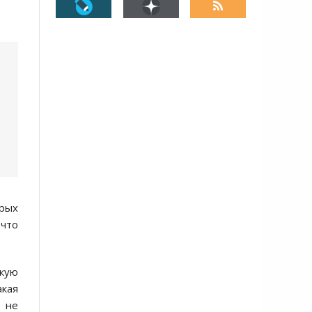
орых
 что
кую
акая
о не