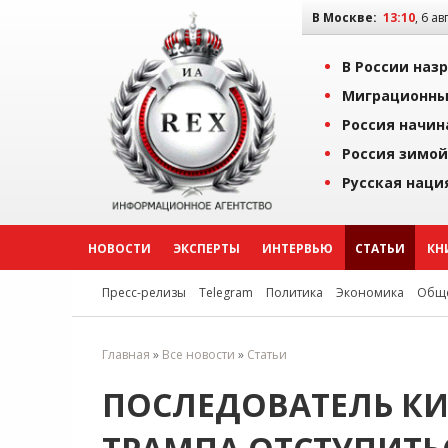
В Москве:
13:10
, 6 ав
В России наз
Миграционны
Россия начин
Россия зимой
Русская наци
НОВОСТИ
ЭКСПЕРТЫ
ИНТЕРВЬЮ
СТАТЬИ
КН
Пресс-релизы
Telegram
Политика
Экономика
Обще
Главная
»
Все новости
»
Статьи
ПОСЛЕДОВАТЕЛЬ К