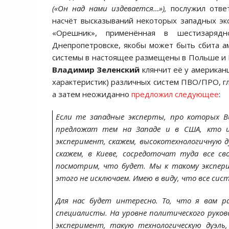
(«Он над нами издевается…»),
послужил ответ
насчёт высказываний некоторых западных экс
«Орешник», применённая в шестизаряд
Днепропетровске, якобы может быть сбита 
системы в настоящее размещены в Польше и 
Владимир Зеленский
клянчит её у американц
характеристик) различных систем ПВО/ПРО, гл
а затем неожиданно
предложил следующее
:
Если те западные эксперты, про которых В
предложат тем на Западе и в США, кто и
эксперимент, скажем, высокотехнологичную д
скажем, в Киеве, сосредоточат туда все с
посмотрим, что будет. Мы к такому экспер
этого не исключаем. Имею в виду, что все сис
Для нас будет интересно. То, что я вам р
специалисты. На уровне политического рук
эксперимент, такую технологическую дуэль