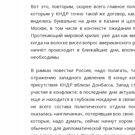
Вот это, повторим, скорее всего главное по
которым у КНДР точно такой же договор, как
виделись буквально на днях в Казани и целы
Москве, в том числе в контексте ожидания 
Протекающий мировой кризис уже дал как ми
когда на волоске висел вопрос американского
начнёт происходит в ближайшие дни, вполн
необходимы.
В рамках повестки Россия, надо полагать, 
отражению западного давления. В конце кон
присутствия КНДР вблизи Донбасса, Запад ст
участия в конфликте; в последние дни актуал
ещё и находится в глубоком нокдауне в связи
не всего состава политического отдела по
оказалась «англичанка», потерявшая всю свою
которые, надо думать, сейчас начнут хором
обычного для дипломатической практики «зерк