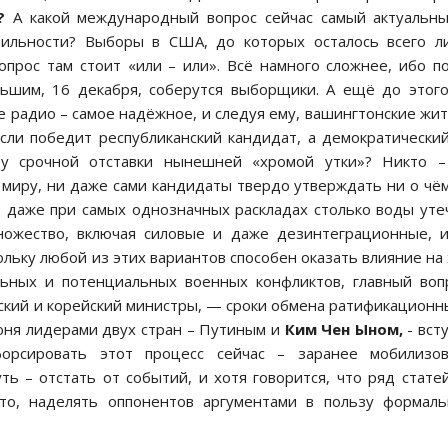
?
А какой международный вопрос сейчас самый актуальны
бильности? Выборы в США, до которых осталось всего 
опрос там стоит «или – или». Всё намного сложнее, ибо п
льшим, 16 декабря, соберутся выборщики. А ещё до этог
 радио – самое надёжное, и следуя ему, вашингтонские жи
сли победит республиканский кандидат, а демократически
у срочной отставки нынешней «хромой утки»? Никто –
 миру, ни даже сами кандидаты твердо утверждать ни о чё
, даже при самых однозначных раскладах столько воды уте
ножество, включая силовые и даже дезинтеграционные, 
льку любой из этих вариантов способен оказать влияние на
льных и потенциальных военных конфликтов, главный воп
йский и корейский министры, — сроки обмена ратификацион
юня лидерами двух стран – Путиным и
Ким Чен Ыном,
- вст
орсировать этот процесс сейчас – заранее мобилизов
ть – отстать от событий, и хотя говорится, что ряд стате
что, наделять оппонентов аргументами в пользу формал