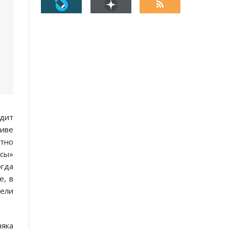
дит
тиве
ятно
асы»
огда
е, в
тели
няка