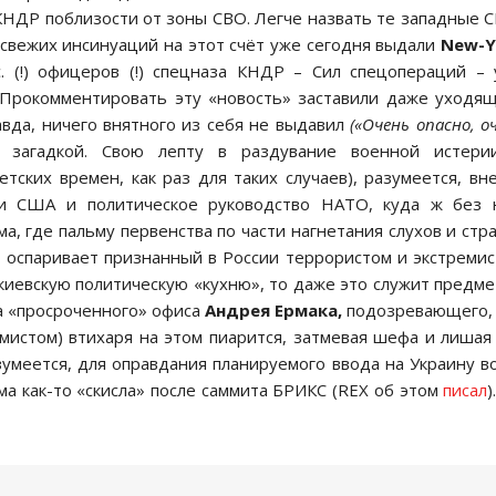
КНДР поблизости от зоны СВО. Легче назвать те западные 
свежих инсинуаций на этот счёт уже сегодня выдали
New
-
Y
 (!) офицеров (!) спецназа КНДР – Сил спецопераций –
. Прокомментировать эту «новость» заставили даже уходя
вда, ничего внятного из себя не выдавил
(«Очень опасно, о
 загадкой. Свою лепту в раздувание военной истери
тских времен, как раз для таких случаев), разумеется, вн
ти США и политическое руководство НАТО, куда ж без н
а, где пальму первенства по части нагнетания слухов и стр
о
оспаривает признанный в России террористом и экстреми
киевскую политическую «кухню», то даже это служит предм
а «просроченного» офиса
Андрея Ермака,
подозревающего, 
мистом) втихаря на этом пиарится, затмевая шефа и лишая
зумеется, для оправдания планируемого ввода на Украину в
ма как-то «скисла» после саммита БРИКС (REX об этом
писал
)