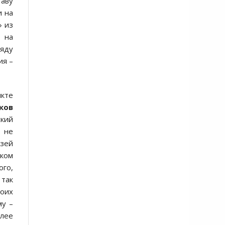
таву
и на
» из
 на
ряду
ия –
икте
ков
ский
ь не
узей
ком
ого,
так
воих
му –
олее