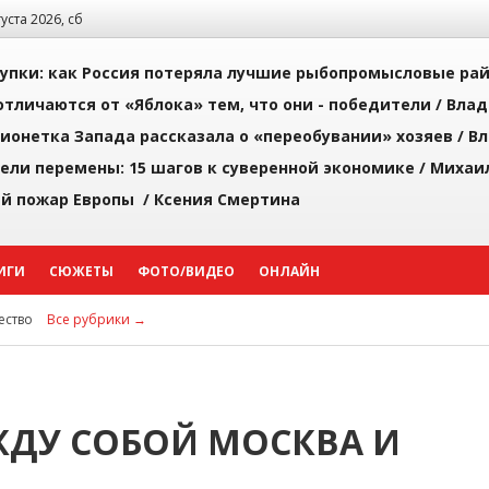
густа 2026, сб
упки: как Россия потеряла лучшие рыбопромысловые ра
тличаются от «Яблока» тем, что они - победители /
Влад
ионетка Запада рассказала о «переобувании» хозяев /
Вл
рели перемены: 15 шагов к суверенной экономике /
Михаи
й пожар Европы /
Ксения Смертина
ИГИ
СЮЖЕТЫ
ФОТО/ВИДЕО
ОНЛАЙН
ство
Все рубрики →
ЖДУ СОБОЙ МОСКВА И