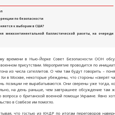
ап
еренции по безопасности
оняется к выборам в США?
ия межконтинентальной баллистической ракеты, на очереди
кому времени в Нью-Йорке Совет Безопасности ООН обсу
 военном присутствии. Мероприятие проводится по инициа
она из числа сателлитов. О чём там будут говорить – пон
 Хи в Москве, некоторые убеждены, что стороны «сверят ч
ень позиции не вырабатываются. Они сверены уже тогда, к
ельно, на день раньше, чем завтрашнее обсуждение там ж
го вопроса о британской военной помощи Украине. Явно хо
ьство в Совбезе им помогло.
итывая, что гостью из КНДР по итогам переговоров навер