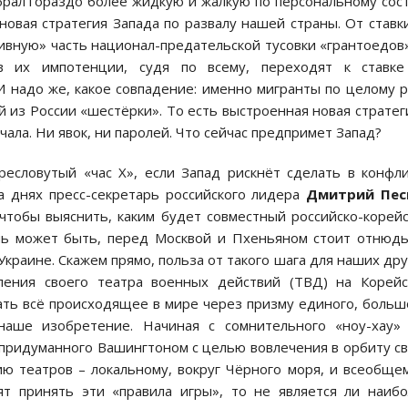
брал гораздо более жидкую и жалкую по персональному сос
 новая стратегия Запада по развалу нашей страны. От ставк
ивную» часть национал-предательской тусовки «грантоедов
в их импотенции, судя по всему, переходят к ставке
И надо же, какое совпадение: именно мигранты по целому 
 из России «шестёрки». То есть выстроенная новая стратег
ачала. Ни явок, ни паролей. Что сейчас предпримет Запад?
есловутый «час X», если Запад рискнёт сделать в конфл
а днях пресс-секретарь российского лидера
Дмитрий Пес
чтобы выяснить, каким будет совместный российско-корей
ень может быть, перед Москвой и Пхеньяном стоит отнюд
краине. Скажем прямо, польза от такого шага для наших др
ения своего театра военных действий (ТВД) на Корейс
ать всё происходящее в мире через призму единого, больш
наше изобретение. Начиная с сомнительного «ноу-хау» 
 придуманного Вашингтоном с целью вовлечения в орбиту с
ю театров – локальному, вокруг Чёрного моря, и всеобще
ят принять эти «правила игры», то не является ли наиб