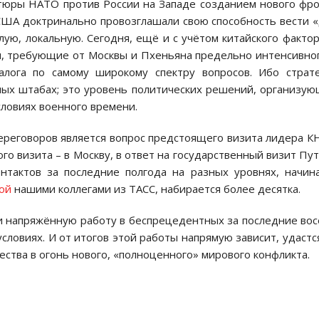
тюры НАТО против России на Западе созданием нового фр
 США доктринально провозглашали свою способность вести 
ую, локальную. Сегодня, ещё и с учётом китайского фактор
сы, требующие от Москвы и Пхеньяна предельно интенсивно
лога по самому широкому спектру вопросов. Ибо страт
ных штабах; это уровень политических решений, организу
словиях военного времени.
переговоров является вопрос предстоящего визита лидера 
го визита – в Москву, в ответ на государственный визит Пу
нтактов за последние полгода на разных уровнях, начин
ой
нашими коллегами из ТАСС, набирается более десятка.
 напряжённую работу в беспрецедентных за последние во
словиях. И от итогов этой работы напрямую зависит, удастс
ества в огонь нового, «полноценного» мирового конфликта.