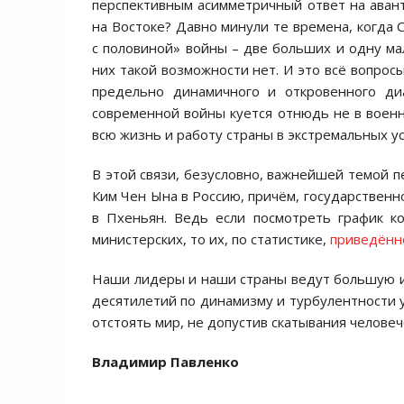
перспективным асимметричный ответ на аван
на Востоке? Давно минули те времена, когда
с половиной» войны – две больших и одну мал
них такой возможности нет. И это всё вопро
предельно динамичного и откровенного диа
современной войны куется отнюдь не в воен
всю жизнь и работу страны в экстремальных у
В этой связи, безусловно, важнейшей темой 
Ким Чен Ына в Россию, причём, государственно
в Пхеньян. Ведь если посмотреть график ко
министерских, то их, по статистике,
приведённ
Наши лидеры и наши страны ведут большую и
десятилетий по динамизму и турбулентности у
отстоять мир, не допустив скатывания человеч
Владимир Павленко