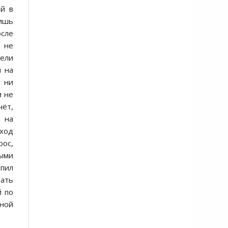
й в
лишь
осле
о не
тели
й на
 ни
м не
чёт,
и на
 ход
рос,
ными
упил
ать
й по
ьной