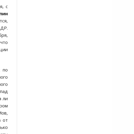
я, с
пин
тся,
НДР.
бря,
 что
ации
х по
ного
ного
апад
а ли
ором
Мов,
а от
лько