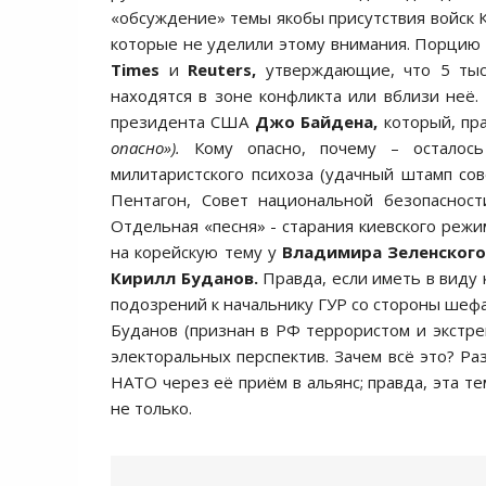
«обсуждение» темы якобы присутствия войск 
которые не уделили этому внимания. Порцию 
Times
и
Reuters
,
утверждающие, что 5 тыс.
находятся в зоне конфликта или вблизи неё
президента США
Джо Байдена,
который, пра
опасно»).
Кому опасно, почему – осталось
милитаристского психоза (удачный штамп сове
Пентагон, Совет национальной безопаснос
Отдельная «песня» - старания киевского режим
на корейскую тему у
Владимира Зеленског
Кирилл Буданов.
Правда, если иметь в виду 
подозрений к начальнику ГУР со стороны шеф
Буданов (признан в РФ террористом и экстре
электоральных перспектив. Зачем всё это? Ра
НАТО через её приём в альянс; правда, эта те
не только.