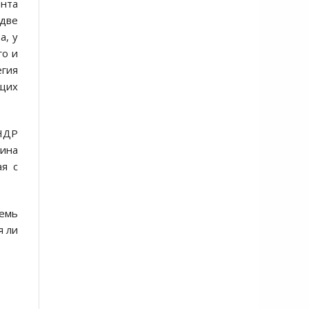
онта
«две
а, у
го и
егия
ющих
КНДР
тина
ая с
семь
я ли