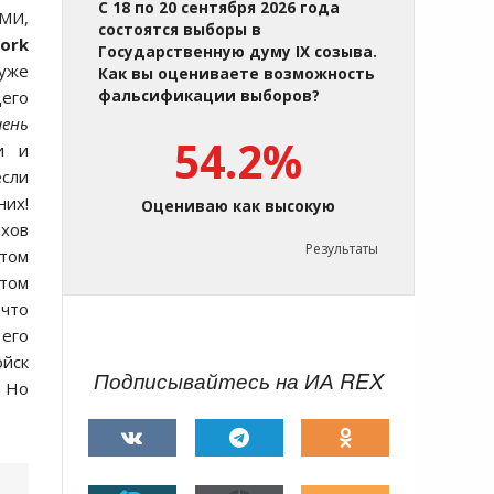
С 18 по 20 сентября 2026 года
СМИ,
состоятся выборы в
ork
Государственную думу IX созыва.
 уже
Как вы оцениваете возможность
щего
фальсификации выборов?
чень
54.2%
и и
если
их!
Оцениваю как высокую
ахов
Результаты
стом
етом
что
 его
ойск
Подписывайтесь на ИА REX
. Но