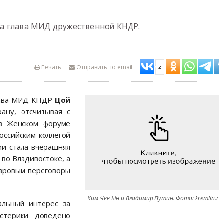
а глава МИД дружественной КНДР.
Печать
Отправить по email
2
лава МИД КНДР
Цой
ану, отсчитывая с
 в Женском форуме
оссийским коллегой
и стала вчерашняя
во Владивостоке, а
авровым переговоры
Ким Чен Ын и Владимир Путин. Фото: kremlin.r
альный интерес за
стерики доведено