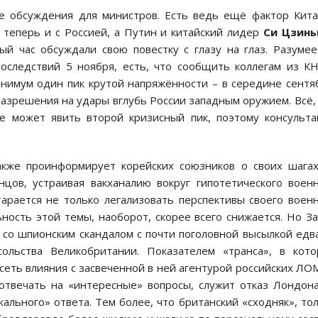
ле обсуждения для министров. Есть ведь ещё фактор Кита
 теперь и с Россией, а Путин и китайский лидер
Си Цзинь
й час обсуждали свою повестку с глазу на глаз. Разумее
последствий 5 ноября, есть, что сообщить коллегам из К
нимум один пик крутой напряжённости – в середине сентя
 разрешения на удары вглубь России западным оружием. Всё,
е может явить второй кризисный пик, поэтому консульт
также проинформирует корейских союзников о своих шага
цов, устраивая вакханалию вокруг гипотетического воен
арается не только легализовать перспективы своего воен
ьность этой темы, наоборот, скорее всего снижается. Но З
 со шпионским скандалом с почти поголовной высылкой едв
сольства Великобритании. Показателем «транса», в кот
 сеть влияния с засвеченной в ней агентурой российских ЛО
 отвечать на «интересные» вопросы, служит отказ Лондон
ального» ответа. Тем более, что британский «сходняк», то