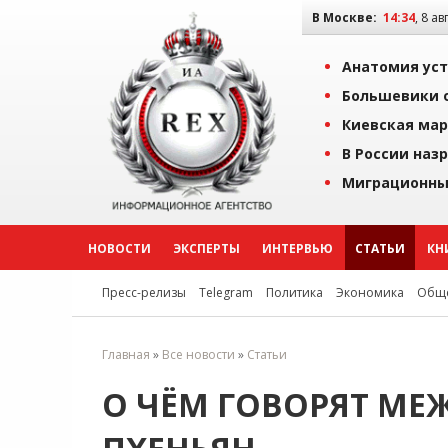
В Москве:
14:34
, 8 ав
Анатомия уст
Большевики о
Киевская мар
В России наз
Миграционны
НОВОСТИ
ЭКСПЕРТЫ
ИНТЕРВЬЮ
СТАТЬИ
КН
Пресс-релизы
Telegram
Политика
Экономика
Обще
Главная
»
Все новости
»
Статьи
О ЧЁМ ГОВОРЯТ МЕ