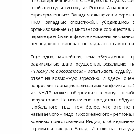
что завершившийся в Стамбуле, по слухам, со
этой агентуры тусовку из России. А на кону –
«прикормленных» Западом олигархов и «креат
НКО, западные спецслужбы, убедившись 
организованные (?) мигрантские сообщества. 
параметров были в фокусе внимания высланной
псу под хвост, виноват, не задалась с самого н
Ещё одна, важнейшая, тема обсуждения – пр
радикальные шаги, осуществив эскалацию. Н
«никому не посоветовал»
испытывать судьбу, 
ответ на возможную агрессию. И здесь, оч
вопрос «интернационализации» конфликта на У
из КНДР может обернуться в минус ослабл
полуострове. Не исключено, предстоит обдум
глобального ТВД, тем более, что это не 
называемого «индо-тихоокеанского» региона,
военных приготовлений Индии, к объединени
стремится как раз Запад. И если нас вынуд