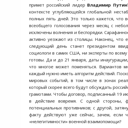
примет российский лидер
Владимир Путин
контексте углубляющейся глобальной неста
полных пять дней. Это только кажется, что в
всеобщего голосования через месяц с небо
исключены волнения и беспорядки. Сарафанное
активно уезжают из столицы. Наконец, что е
следующий день станет президентом ввид
социологи в самих США, ни эксперты по всему
готовы. Да и до 21 января, даты инаугурации
что многое может поменяться. Вариантов м
каждый нужно иметь алгоритм действий. Поско
мировых событий, в том числе в зонах реа
который скорее всего будут обсуждать росси
грамотами. Чтобы договор, подписанный 19 и
в действие вовремя. С одной стороны, ф
потенциальных противников; с другой, затяну
факту действуют уже сейчас, зачем, если 
«нелегитимности» военной взаимопомощи?