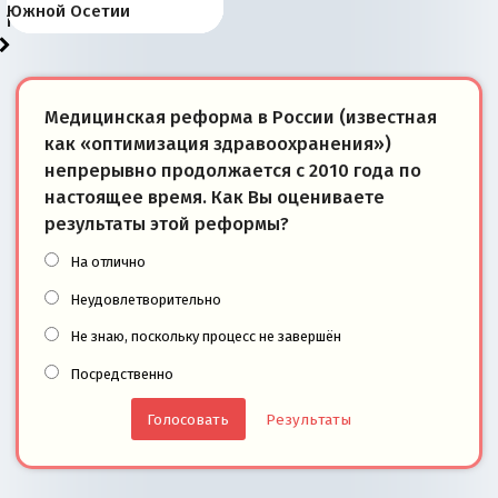
«переобувании» хозяев
суверенной экономике
Анкориджа
внутренней политике
отношениям с Россией?
Южной Осетии
победители
Медицинская реформа в России (известная
как «оптимизация здравоохранения»)
непрерывно продолжается с 2010 года по
настоящее время. Как Вы оцениваете
результаты этой реформы?
На отлично
Неудовлетворительно
Не знаю, поскольку процесс не завершён
Посредственно
Результаты