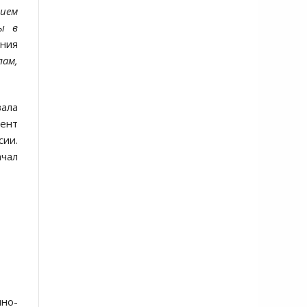
нием
вы в
ния
ам,
ала
мент
сии.
ачал
нно-