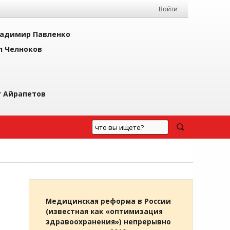
Войти
адимир Павленко
л Челноков
г Айрапетов
Медицинская реформа в России
(известная как «оптимизация
здравоохранения») непрерывно