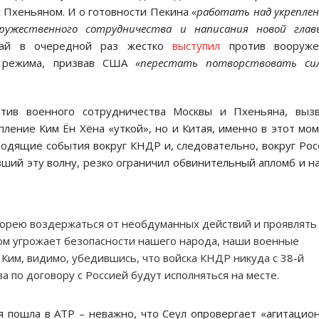
 Пхеньяном. И о готовности Пекина
«работать над укрепле
дружественного сотрудничества и написания новой гла
тай в очередной раз жестко
выступил
против вооруже
го режима, призвав США
«перестать потворствовать сил
отив военного сотрудничества Москвы и Пхеньяна, вызв
пление Ким Ён Хёна «уткой», но и Китая, именно в этот мо
одящие события вокруг КНДР и, следовательно, вокруг Рос
ший эту волну, резко ограничил обвинительный апломб и н
орею воздержаться от необдуманных действий и проявлять
зом угрожает безопасности нашего народа, наши военные
Ким, видимо, убедившись, что войска КНДР никуда с 38-й
ва по договору с Россией будут исполняться на месте.
я пошла в АТР – неважно, что Сеул опровергает «агитацио