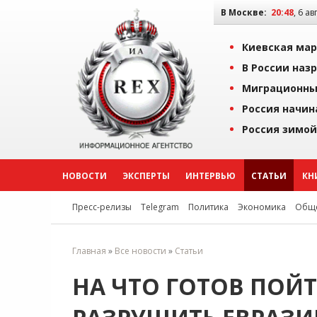
В Москве:
20:48
, 6 ав
Киевская мар
В России наз
Миграционны
Россия начин
Россия зимой
НОВОСТИ
ЭКСПЕРТЫ
ИНТЕРВЬЮ
СТАТЬИ
КН
Пресс-релизы
Telegram
Политика
Экономика
Обще
Главная
»
Все новости
»
Статьи
НА ЧТО ГОТОВ ПОЙТ