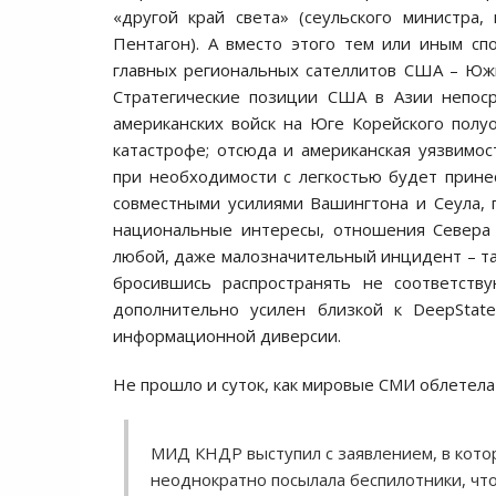
«другой край света» (сеульского министра, 
Пентагон). А вместо этого тем или иным сп
главных региональных сателлитов США – Южн
Стратегические позиции США в Азии непоср
американских войск на Юге Корейского полу
катастрофе; отсюда и американская уязвимос
при необходимости с легкостью будет прин
совместными усилиями Вашингтона и Сеула,
национальные интересы, отношения Севера
любой, даже малозначительный инцидент – так
бросившись распространять не соответств
дополнительно усилен близкой к DeepStat
информационной диверсии.
Не прошло и суток, как мировые СМИ облетела 
МИД КНДР выступил с заявлением, в котор
неоднократно посылала беспилотники, чт