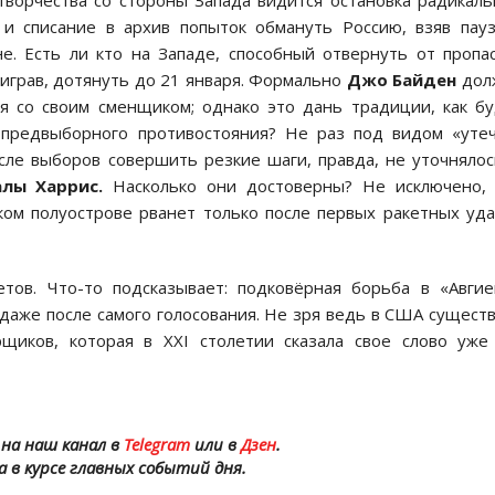
творчества со стороны Запада видится остановка радикал
 и списание в архив попыток обмануть Россию, взяв пау
е. Есть ли кто на Западе, способный отвернуть от пропа
играв, дотянуть до 21 января. Формально
Джо Байден
дол
я со своим сменщиком; однако это дань традиции, как б
у предвыборного противостояния? Не раз под видом «уте
сле выборов совершить резкие шаги, правда, не уточнялос
алы Харрис.
Насколько они достоверны? Не исключено,
ком полуострове рванет только после первых ракетных уд
етов. Что-то подсказывает: подковёрная борьба в «Авги
даже после самого голосования. Не зря ведь в США сущест
щиков, которая в XXI столетии сказала свое слово уже
на наш канал в
Telegram
или в
Дзен
.
а в курсе главных событий дня.