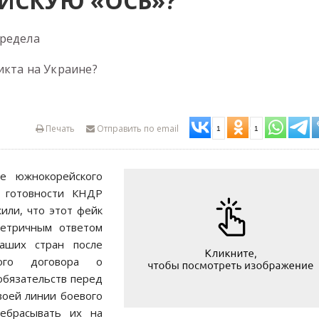
ЙСКУЮ «ОСЬ»?
предела
икта на Украине?
Печать
Отправить по email
1
1
е южнокорейского
 готовности КНДР
или, что этот фейк
метричным ответом
аших стран после
кого договора о
обязательств перед
воей линии боевого
ребрасывать их на