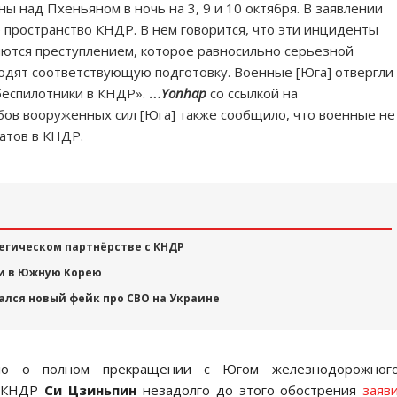
ы над Пхеньяном в ночь на 3, 9 и 10 октября. В заявлении
 пространство КНДР. В нем говорится, что эти инциденты
ются преступлением, которое равносильно серьезной
одят соответствующую подготовку. Военные [Юга] отвергли
 беспилотники в КНДР».
…
Yonhap
со ссылкой на
ов вооруженных сил [Юга] также сообщило, что военные не
атов в КНДР.
тегическом партнёрстве с КНДР
ги в Южную Корею
ался новый фейк про СВО на Украине
ло о полном прекращении с Югом железнодорожног
ь КНДР
Си Цзиньпин
незадолго до этого обострения
заяв