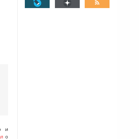
о и
ил
о