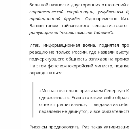
большой важности двусторонних отношений с
стратегической координации, углублением 
традиционной дружбе»
. Одновременно Ки
Вашингтоном тайваньского сепаратистско
ратующим за “независимость Тайваня“»
.
Итак, информационная волна, поднятая пр
реакцию не только России, где назвали высту
подчеркнувшего общность взглядов на происх
На этом фоне южнокорейский министр, подняв
оправдываться:
«Мы настоятельно призываем Северную К
сдержанность. Если это каким-либо обра
ответят решительно», — выдавил из себя 
параллели не двинутся, и все обязательст
Рискнем предположить. Раз такая активизаци