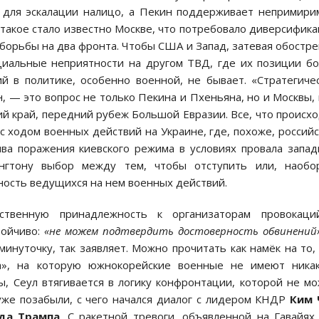
д для эскалации налицо, а Пекин поддерживает непримир
 такое стало известно Москве, что потребовало диверсифик
 борьбы на два фронта. Чтобы США и Запад, затевая обостр
циальные неприятности на другом ТВД, где их позиции б
й в политике, особенно военной, не бывает. «Стратегиче
, — это вопрос не только Пекина и Пхеньяна, но и Москвы,
й край, передний рубеж Большой Евразии. Все, что происх
 с ходом военных действий на Украине, где, похоже, россий
ива поражения киевского режима в условиях провала запа
нгтону выбор между тем, чтобы отступить или, наобор
ость ведущихся на нем военных действий.
бственную принадлежность к организаторам провокаци
тойчиво:
«не можем подтвердить достоверность обвинений
инуточку, так заявляет. Можно прочитать как намёк на то,
ла», на которую южнокорейские военные не имеют никак
ы, Сеул втягивается в логику конфронтации, которой не м
уже позабыли, с чего начался диалог с лидером КНДР
Ким 
да Трампа
. С ракетной тревоги, объявленной на Гавайях