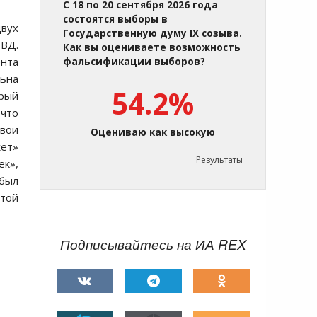
С 18 по 20 сентября 2026 года
состоятся выборы в
двух
Государственную думу IX созыва.
ТВД.
Как вы оцениваете возможность
ента
фальсификации выборов?
льна
54.2%
орый
 что
вои
Оцениваю как высокую
ет»
Результаты
ек»,
был
той
Подписывайтесь на ИА REX