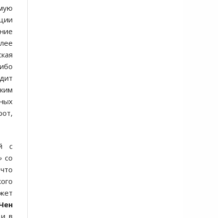
имую
ации
ение
олее
ская
 ибо
одит
ским
дных
от,
й с
»
со
 что
ого
ожет
Чен
 и в