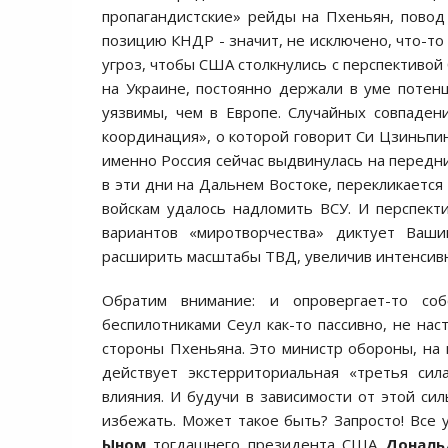
пропагандистские» рейды на Пхеньян, пово
позицию КНДР - значит, не исключено, что-то
угроз, чтобы США столкнулись с перспективой
на Украине, постоянно держали в уме потен
уязвимы, чем в Европе. Случайных совпадени
координация», о которой говорит Си Цзиньпин
именно Россия сейчас выдвинулась на передни
в эти дни на Дальнем Востоке, перекликается
войскам удалось надломить ВСУ. И перспект
вариантов «миротворчества» диктует Ваши
расширить масштабы ТВД, увеличив интенсивн
Обратим внимание: и опровергает-то со
беспилотниками Сеул как-то пассивно, не нас
стороны Пхеньяна. Это министр обороны, на м
действует экстерриториальная «третья си
влияния. И будучи в зависимости от этой сил
избежать. Может такое быть? Запросто! Все 
Ыном
тогдашнего президента США
Дональ