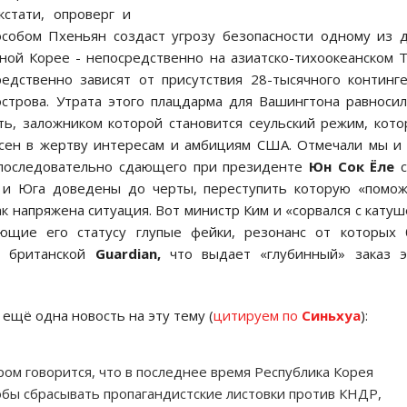
кстати, опроверг и
особом Пхеньян создаст угрозу безопасности одному из 
ой Корее - непосредственно на азиатско-тихоокеанском 
едственно зависят от присутствия 28-тысячного континг
острова. Утрата этого плацдарма для Вашингтона равноси
ть, заложником которой становится сеульский режим, кот
есен в жертву интересам и амбициям США. Отмечали мы и
 последовательно сдающего при президенте
Юн Сок Ёле
с
 и Юга доведены до черты, переступить которую «помож
 напряжена ситуация. Вот министр Ким и «сорвался с катуш
ующие его статусу глупые фейки, резонанс от которых 
e британской
Guardian,
что выдает «глубинный» заказ э
ещё одна новость на эту тему (
цитируем по
Синьхуа
):
ом говорится, что в последнее время Республика Корея
обы сбрасывать пропагандистские листовки против КНДР,