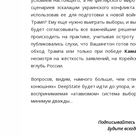
условием настоящего, а не фиглярского миро
сценариев эскалации украинского конфликта
использовав ее для подготовки к новой войн
Трамп? Ему еще нужно выиграть выборы, и вы
будет согласовывать все важнейшие решени
происходить на практике, учитывая острот
публиковались слухи, что Вашингтон готов по
обход Трампа или только при победе
Кам
несмотря на жёсткость заявлений, на Корейс
вглубь России.
Вопросов, видим, намного больше, чем отв
конюшнях» DeepState будет идти до упора, и 
воспринимаемая «атавизмом» система выбор
минимум дважды…
Подписывайтесь 
Будьте всегд