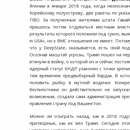
Японии в январе 2018 года, когда неопозна
Корейскому полуострову, две ракеты по ука
ПВО. За полученные жителями штата Гавай
пришлось потом отдуваться местным властя
результаты которого положили под сукно, выя
in USA», но к ВМС отношения не имеет. Потому
что у DeepState, оказывается, есть свой по
Осознав масштаб угрозы, Трамп пошел на пер
втянули в войну, о которой он и сейчас посто
ядерный статус КНДР узаконен с точки зрения
тем временем предвыборный бардак. В кото
половить рыбку в мутной водичке. Конкре
беспилотники он действительно не запуска
возможным, создала сама администрация пре
правления страну под Вашингтон.
Можно ли отыграть назад, как в 2018 году
притворные, как их вёл Трамп. Сегодня эт