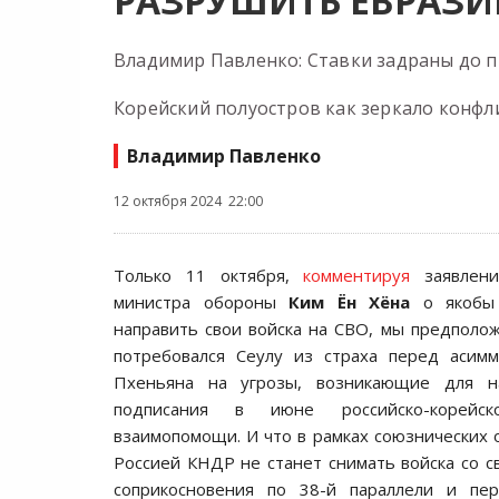
РАЗРУШИТЬ ЕВРАЗИ
Владимир Павленко: Ставки задраны до 
Корейский полуостров как зеркало конфл
Владимир Павленко
12 октября 2024 22:00
Только 11 октября,
комментируя
заявлени
министра обороны
Ким Ён Хёна
о якобы
направить свои войска на СВО, мы предполож
потребовался Сеулу из страха перед асим
Пхеньяна на угрозы, возникающие для н
подписания в июне российско-корейс
взаимопомощи. И что в рамках союзнических 
Россией КНДР не станет снимать войска со с
соприкосновения по 38-й параллели и пе