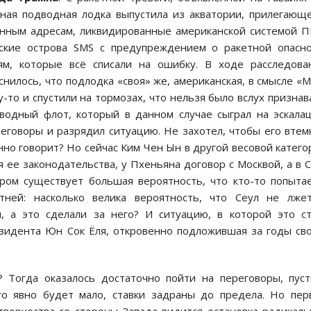
нная подводная лодка выпустила из акватории, прилегающ
занным адресам, ликвидированные американской системой 
ские острова SMS с предупреждением о ракетной опасно
м, которые всё списали на ошибку. В ходе расследова
снилось, что подлодка «своя» же, американская, в смысле «
-то и спустили на тормозах, что нельзя было вслух признав
дводный флот, который в данном случае сыграл на эскала
еговоры и разрядил ситуацию. Не захотел, чтобы его вте
янно говорит? Но сейчас Ким Чен Ын в другой весовой катего
 ее законодательства, у Пхеньяна договор с Москвой, а в
ром существует большая вероятность, что кто-то попыта
тней: насколько велика вероятность, что Сеул не лжет
л, а это сделали за него? И ситуацию, в которой это с
зидента Юн Сок Ёля, откровенно подложившая за годы св
? Тогда оказалось достаточно пойти на переговоры, пус
ого явно будет мало, ставки задраны до предела. Но пе