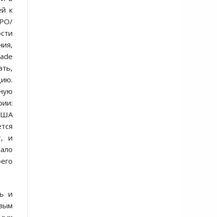
ей к
ПРО/
сти
ния,
Made
ать,
цию.
мную
рии:
 США
ется
, и
тало
оего
ть и
рвым