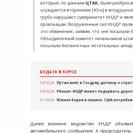
которые, по данным
ЦТАК,
были разбросан
осуждается вторжение [Юга] в воздушное
грубо нарушают суверенитет КНДР и явля
провокации. Вооруженные сил КНДР пров
это обвинение, заявив, что «не посылали
Объединенный комитет начальников штаб
посылали беспилотных летательных аппар
БУДЬТЕ В КУРСЕ
14.10.24
Путин внёс в Госдуму договор о стра
14.10.24
Рёнхап: КНДР может подорвать доро
11.10.24
Южная Корея в панике: США потребов
Далее военное ведомство КНДР объяви
автомобильного сообщения. А председател