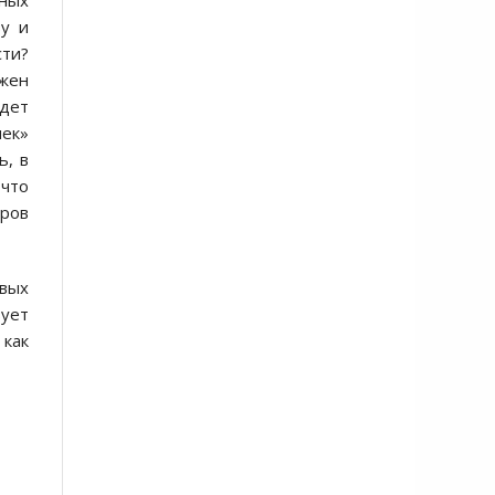
ьных
зу и
сти?
жен
удет
чек»
ь, в
 что
аров
евых
вует
 как