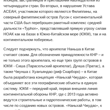
четырнадцати стран. Во-вторых, в нарушение Устава
АСЕАН, участником которого являются Филиппины, на
северный филиппинский остров Лусон с континентальной
части США был переброшен ракетный комплекс средней
дальности «Typhon», представлявший прямую угрозу силам
НОАК как на базах в Южно-Китайском море (ЮКМ), так и на
континентальном побережье.
Следует подчеркнуть, что архипелаг Наньша в Китае
считают своим. Для обозначения принадлежности КНР – и
не только этого архипелага, но еще трех групп островов в
ЮКМ - Сиша (Парасельский архипелаг), Дунша (Пратас), а
также Чжунша с Хуанъяндао (риф Скарборо) – в Китае
была разработана концепция «Наньхай Чжудао», которая
объединяет все эти географические объекты в единую
систему. ЮКМ – передний край, первая внешняя линия
континентальной обороны КНР, где с 2013 года активно
ведутся строительные и гидротехнические работы, в том
числе по созданию новых островов. «Наньхай Чжудао», к