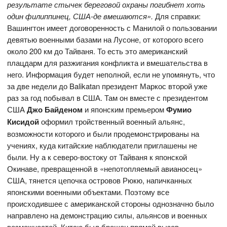
результате стычек береговой охраны погибнет хоть
один филиппинец, США-де вмешаются».
Для справки:
Вашингтон имеет договоренность с Манилой о пользовании
девятью военными базами на Лусоне, от которого всего
около 200 км до Тайваня. То есть это американский
плацдарм для разжигания конфликта и вмешательства в
него. Информация будет неполной, если не упомянуть, что
за две недели до Balikatan президент Маркос второй уже
раз за год побывал в США. Там он вместе с президентом
США
Джо Байденом
и японским премьером
Фумио
Кисидой
оформил тройственный военный альянс,
возможности которого и были продемонстрированы на
учениях, куда китайские наблюдатели приглашены не
были. Ну а к северо-востоку от Тайваня к японской
Окинаве, превращенной в «непотопляемый авианосец»
США, тянется цепочка островов Рюкю, напичканных
японскими военными объектами. Поэтому все
происходившее с американской стороны однозначно было
направлено на демонстрацию силы, альянсов и военных
возможностей. Китаю был брошен прямой вызов.