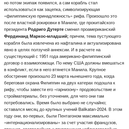
но потом экипаж появился, а сам корабль стал
использоваться как зацепка, символизирующая
«филиппинскую принадлежность» рифа. Произошло это
после властной рокировки в Маниле, где прокитайского
президента
Родриго Дутерте
сменил проамериканский
Фердинанд Маркос-младший;
причем, тема пустующего
корабля была извлечена из нафталина и актуализирована
явно в целях ползучей аннексии. И в расчете на
существующий с 1951 года американо-филиппинский
договор о взаимопомощи. По нему США должны вмешаться
в конфликт, если в него втянется Манила. Крупное
обострение произошло 23 марта нынешнего года, когда
береговая охрана Филиппин на двух катерах подошла к
рифу, чтобы завести его «гарнизону» продовольствие и
стройматериалы, без уточнения, для чего они там
потребовались. Время было выбрано не случайно;
оставался месяц до крупных учений Balikatan-2024. В этом
году они, во-первых, были Пентагоном максимально
«интернационализированы» за счет участия французов,
японцев, австралийцев и приглашения наблюдателей из