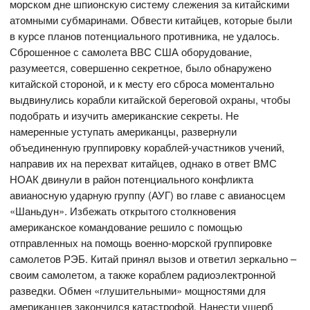
морском дне шпионскую систему слежения за китайскими
атомными субмаринами. Обвести китайцев, которые были
в курсе планов потенциального противника, не удалось.
Сброшенное с самолета ВВС США оборудование,
разумеется, совершенно секретное, было обнаружено
китайской стороной, и к месту его сброса моментально
выдвинулись корабли китайской береговой охраны, чтобы
подобрать и изучить американские секреты. Не
намеренные уступать американцы, развернули
объединенную группировку кораблей-участников учений,
направив их на перехват китайцев, однако в ответ ВМС
НОАК двинули в район потенциального конфликта
авианосную ударную группу (АУГ) во главе с авианосцем
«Шаньдун». Избежать открытого столкновения
американское командование решило с помощью
отправленных на помощь военно-морской группировке
самолетов РЭБ. Китай принял вызов и ответил зеркально –
своим самолетом, а также кораблем радиоэлектронной
разведки. Обмен «глушительными» мощностями для
американцев закончился катастрофой. Нанести ущерб