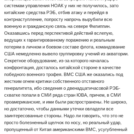
системам управления НОАК у них не получилось, зато
китайские средства РЭБ, отбив атаку и перейдя в
контрнаступление, попросту напрочь вырубили всю
военную и гражданскую связь на севере Филиппин.
Оказавшись перед перспективой действий вслепую,
ведущих к гарантированному поражению и реальным
потерям в личном и боевом составе флота, командование
США немедленно вывело группировку учений из акватории.
Секретное оборудование, из-за которого началась
конфронтация, досталось китайской стороне в качестве
победного военного трофея. ВМС США же оказались под
жестким огнем критики собственного отставного
генералитета, ибо сведения о двенадцатичасовой РЭБ-
схватке попали в СМИ ряда стран ЮВА, причем, в СМИ
проамериканские, и ими были распространены. Не широко,
но достаточно, чтобы данными утечки овладели все
заинтересованные стороны. Надо ли говорить, что это не
просто болезненный щелчок по носу, но реальный удар,
пропущенный от Китая американскими ВМС, усугубленный