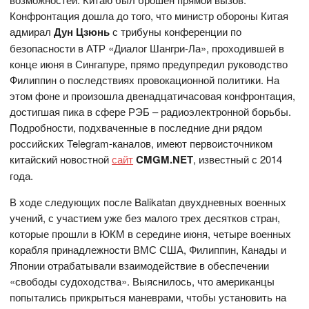
Конфронтация дошла до того, что министр обороны Китая
адмирал
Дун Цзюнь
с трибуны конференции по
безопасности в АТР «Диалог Шангри-Ла», проходившей в
конце июня в Сингапуре, прямо предупредил руководство
Филиппин о последствиях провокационной политики. На
этом фоне и произошла двенадцатичасовая конфронтация,
достигшая пика в сфере РЭБ – радиоэлектронной борьбы.
Подробности, подхваченные в последние дни рядом
российских Telegram-каналов, имеют первоисточником
китайский новостной
сайт
CMGM.NET
, известный с 2014
года.
В ходе следующих после Balikatan двухдневных военных
учений, с участием уже без малого трех десятков стран,
которые прошли в ЮКМ в середине июня, четыре военных
корабля принадлежности ВМС США, Филиппин, Канады и
Японии отрабатывали взаимодействие в обеспечении
«свободы судоходства». Выяснилось, что американцы
попытались прикрыться маневрами, чтобы установить на