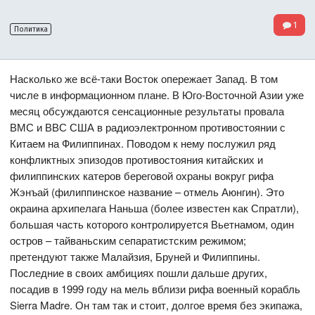
1
Политика
Насколько же всё-таки Восток опережает Запад. В том
числе в информационном плане. В Юго-Восточной Азии уже
месяц обсуждаются сенсационные результаты провала
ВМС и ВВС США в радиоэлектронном противостоянии с
Китаем на Филиппинах. Поводом к нему послужил ряд
конфликтных эпизодов противостояния китайских и
филиппинских катеров береговой охраны вокруг рифа
Жэнъай (филиппинское название – отмель Аюнгин). Это
окраина архипелага Наньша (более известен как Спратли),
большая часть которого контролируется Вьетнамом, один
остров – тайваньским сепаратистским режимом;
претендуют также Малайзия, Бруней и Филиппины.
Последние в своих амбициях пошли дальше других,
посадив в 1999 году на мель вблизи рифа военный корабль
Sierra Madre. Он там так и стоит, долгое время без экипажа,