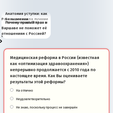
Анатомия уступки: как
Россия потеряла лучшие
Большевики
Киевская марионетка
В России назрели
Миграционный пожар
Россия начинает
Россия зимой 1904
Русская нация вчера и
Почему правый крах в
рыбопромысловые
отличаются от «Яблока»
Запада рассказала о
перемены: 15 шагов к
Европы
сбрасывать балласт
года: первые уступки во
сегодня
Варшаве не поможет её
районы Баренцева
тем, что они -
«переобувании» хозяев
суверенной экономике
Анкориджа
внутренней политике
отношениям с Россией?
моря
победители
Медицинская реформа в России (известная
как «оптимизация здравоохранения»)
непрерывно продолжается с 2010 года по
настоящее время. Как Вы оцениваете
результаты этой реформы?
На отлично
Неудовлетворительно
Не знаю, поскольку процесс не завершён