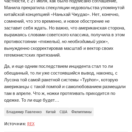
частности, с 21 июля, как было подписано соглашение,
Манила прекратила спекуляции недовольства упомянутой
китайской концепцией «Наньхай Чжудао». Нет, конечно,
сомнений, что это временно, и новое обострение не
заставит себя ждать. Но важно, что американская сторона,
выражаясь словами советского классика, получила в этом
противостоянии
«тяжелый, но необходимый урок»,
вынужденно скорректировав масштаб и вектор своих
гегемонистских притязаний.
Да, и еще одним последствием инцидента стал то ли
обещанный, то ли уже состоявшийся вывод, наконец, с
Лусона той самой ракетной системы «Typhon», которую
американцы с такой помпой и самолюбованием размещали
там в апреле. Что ж, ножки протягивать приходится по
одежке. То ли еще будет…
Владимир Павленко
Китай
США
Филиппины
Источник:
REX