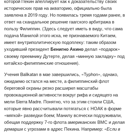
которой Пекин апеллирует как к доказательству своих
исторических прав на акваторию, официально была
заявлена в 2019 году. Но появилась тремя годами ранее, в
ответ на скандальное решение гаагского арбитража в
пользу Филиппин. (Здесь следует иметь в виду, что сама
подача Манилой этого иска, не признаваемого Китаем,
имеет внутриполитическую подоплеку: таким образом
уходивший президент
Бенигно Акино
делал «подарок»
своему преемнику Дутерте, делая «минную закладку» под
китайско-филиппинские отношения).
Учения Balikatan в мае завершились, «Typhon», однако,
ожидаемо остался на месте, а филиппинский флот
береговой охраны резко расширил масштабы
провокационной активности вокруг рифа и сидящего на
мели Sierra Madre. Понятно, что за этим стояли США,
которые явно рассчитывали потягаться с НОАК в форме
«мягкой» разведки боем; Манилу всячески подзуживали,
обещая поддержку 7-го флота американских ВМС и делая
демарши с угрозами в адрес Пекина. Например:
«Если в