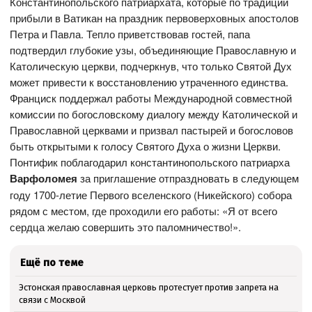
Константинопольского патриархата, которые по традиции
прибыли в Ватикан на праздник первоверховных апостолов
Петра и Павла. Тепло приветствовав гостей, папа
подтвердил глубокие узы, объединяющие Православную и
Католическую церкви, подчеркнув, что только Святой Дух
может привести к восстановлению утраченного единства.
Франциск поддержал работы Международной совместной
комиссии по богословскому диалогу между Католической и
Православной церквами и призвал пастырей и богословов
быть открытыми к голосу Святого Духа о жизни Церкви.
Понтифик поблагодарил константинопольского патриарха
Варфоломея
за приглашение отпраздновать в следующем
году 1700-летие Первого вселенского (Никейского) собора
рядом с местом, где проходили его работы: «Я от всего
сердца желаю совершить это паломничество!».
Ещё по теме
Эстонская православная церковь протестует против запрета на
связи с Москвой