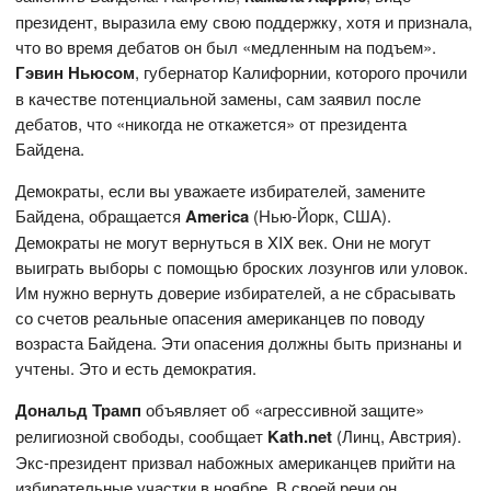
президент, выразила ему свою поддержку, хотя и признала,
что во время дебатов он был «медленным на подъем».
Гэвин Ньюсом
, губернатор Калифорнии, которого прочили
в качестве потенциальной замены, сам заявил после
дебатов, что «никогда не откажется» от президента
Байдена.
Демократы, если вы уважаете избирателей, замените
Байдена, обращается
America
(Нью-Йорк, США).
Демократы не могут вернуться в XIX век. Они не могут
выиграть выборы с помощью броских лозунгов или уловок.
Им нужно вернуть доверие избирателей, а не сбрасывать
со счетов реальные опасения американцев по поводу
возраста Байдена. Эти опасения должны быть признаны и
учтены. Это и есть демократия.
Дональд Трамп
объявляет об «агрессивной защите»
религиозной свободы, сообщает
Kath.net
(Линц, Австрия).
Экс-президент призвал набожных американцев прийти на
избирательные участки в ноябре. В своей речи он