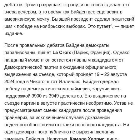
дебатов. Трамп разрушает страну, и он снова сделал это
вчера вечером, в то время как Байден все еще верит в
американскую мечту. Бывший президент сделал гигантский
шаг к победе на ноябрьских выборах. Это пугает", — пишет
издание.
После провальных дебатов Байдена демократы
парализованы, пишет
La Croix
(Париж, Франция). Однако
на данный момент он остается главным кандидатом от
Демократической партии в ожидании официального
выдвижения на съезде, который пройдёт 19 – 22 августа
2024 года в Чикаго, штат Иллинойс. Байден одержал
победу на демократическом праймериз, заручившись
поддержкой 3900 из 3949 делегатов. Его выдвижение на
съезде партии в августе практически необратимо. Устав не
предусматривает смены кандидата после проведения
праймериз, за исключением случаев доказанной
недееспособности или отставки основного кандидата. Ни
один демократ пока публично не выразил желания
заменить Байдена. Напротив,
Камала Харрис
, вице-