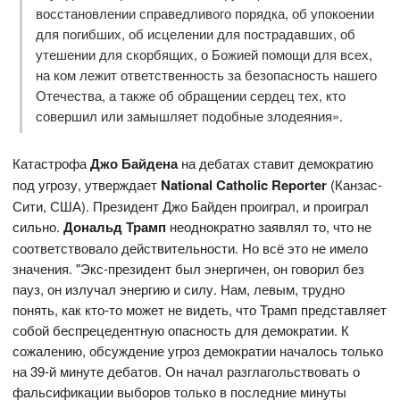
восстановлении справедливого порядка, об упокоении
для погибших, об исцелении для пострадавших, об
утешении для скорбящих, о Божией помощи для всех,
на ком лежит ответственность за безопасность нашего
Отечества, а также об обращении сердец тех, кто
совершил или замышляет подобные злодеяния».
Катастрофа
Джо Байдена
на дебатах ставит демократию
под угрозу, утверждает
National
Catholic
Reporter
(Канзас-
Сити, США). Президент Джо Байден проиграл, и проиграл
сильно.
Дональд Трамп
неоднократно заявлял то, что не
соответствовало действительности. Но всё это не имело
значения. "Экс-президент был энергичен, он говорил без
пауз, он излучал энергию и силу. Нам, левым, трудно
понять, как кто-то может не видеть, что Трамп представляет
собой беспрецедентную опасность для демократии. К
сожалению, обсуждение угроз демократии началось только
на 39-й минуте дебатов. Он начал разглагольствовать о
фальсификации выборов только в последние минуты