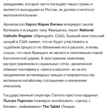
гражданами, которые часто посещают наши страны и
являются выходцами из России, не должен считаться
малозначительным».
Архиепископ
Карло Мария Вигано
игнорирует вызов
Ватикана и осуждает папу Франциска, пишет
National
Catholic
Register
(Айрондэйл, США). Бывший апостольский
нунций в США заявил, что не будет участвовать в
судебном процессе по обвинению его в расколе, и вновь
сказал, что папа Франциск не является легитимным главой
Католической церкви. В пространном заявлении,
распространенном в социальных сетях, архиепископ
обвинил понтифика в «ереси и расколе» из-за его
продвижения антиковидных вакцин и покровительству
ватиканско-китайскому соглашению о назначении
епископов.
Государственный секретарь Святого престола кардинал
Пьетро Паролин
планирует возобновить «сделку с
Китаем», информирует
The Tablet
(Лондон,