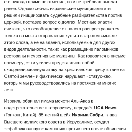
его никогда прямо не отменял, но и не требовал выплат
ранее. Однако сейчас израильские муниципалитеты
решили инициировать судебные разбирательства против
церквей, поставив вопрос о долгах. Местные власти
считают, что освобождение от налога распространяется
только на места отправления культа в строгом смысле
этого слова, а не на здания, используемые для других
видов деятельности, таких как размещение паломников,
рестораны и сувенирные магазины. Как говорится в письме
премьеру, «эти усилия представляют собой
скоординированную атаку на христианское присутствие на
Святой земле» и фактически нарушают «статус-кво,
которым мы руководствовались на протяжении многих
лет».
Израиль обвинил имама мечети Аль-Акса в
подстрекательстве к терроризму, передаёт
UCA News
(Гонконг, Китай). 85-летний шейх
Икрима Сабри
, глава
Высшего исламского совета в Иерусалиме, осудил
«сфабрикованную» кампанию против него после обвинения