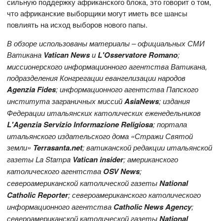
сильную поддержку африканского блока, это говорит о том,
что африканские выборщики могут иметь все шансы
повлиять на исход выборов нового папы.
В обзоре использованы материалы – официальных СМИ
Ватикана
Vatican News
и
L'Osservatore Romano
;
миссионерского информационного агентства Ватикана,
подразделения Конгрегации евангелизации народов
Agenzia Fides
; информационного агентства Папского
института заграничных миссий
AsiaNews
; издания
Федерации итальянских католических еженедельников
L'Agenzia Servizio Informazione Religiosa
; портала
итальянского издательского дома «Стражи Святой
земли»
Terrasanta.net
; ватиканской редакции итальянской
газеты La Stampa
Vatican
insider
; американского
католического агентства
OS
V News
;
североамериканской католической газеты
National
Catholic Reporter
; североамериканского католического
информационного агентства
Catholic News Agency
;
североамериканской католической газеты
National