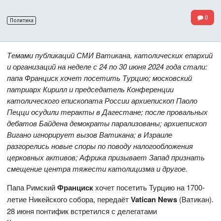
0
Политика
Темами публикаций СМИ Ватикана, католических епархий
и организаций на неделе с 24 по 30 июня 2024 года стали:
папа Франциск хочет посетить Турцию; московский
патриарх Кирилл и председатель Конференции
католического епископата России архиепископ Паоло
Пецци осудили теракты в Дагестане; после провальных
дебатов Байдена демократы парализованы; архиепископ
Вигано игнорирует вызов Ватикана; в Израиле
разгорелись новые споры по поводу налогообложения
церковных активов; Африка призывает Запад признать
смещение центра тяжести католицизма и другое.
Папа Римский
Франциск
хочет посетить Турцию на 1700-
летие Никейского собора, передаёт
Vatican News
(Ватикан).
28 июня понтифик встретился с делегатами