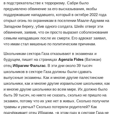
в подстрекательстве к терроризму. Сабри было
предъявлено обвинение за его высказывания, якобы
поддержавшие нападавшего, который в октябре 2022 года
открыл огонь по охранникам в поселении Маале-Адумим на
Западном берегу, убив одного солдата. Шейх отверг эти
обвинения, заявив, что он просто выразил соболезнования
семьям нападавших после их смерти. Его адвокат заявил,
что имам стал мишенью по политическим причинам.
Школьникам сектора Газа отказывают в экзаменах и
будущем, пишет на страницах
Agenzia Fides
(Ватикан)
отец
Ибрагим Фальтас
. В эти дни около 39 тысяч
школьников в секторе Газа должны были сдавать
выпускные экзамены. Как и многие другие палестинские
школьники, как и многие другие израильские школьники, как
и многие другие школьники во всем мире. Их должно было
быть 39 тысяч, но никто не сказать, сколько не пришло на
экзамен, потому что их уже нет в живых. Сколько получили
травмы и увечья? Сколько потеряли родителей? Как
подчёркивает отец Ибрагим, «в этом году в секторе Газа не