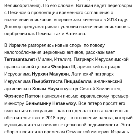
Великобритания). По его словам, Ватикан ведет переговоры
с Пекином о пролонгации временного соглашения о
назначении епископов, впервые заключённого в 2018 году.
Договор предусматривает условия назначения епископов с
одобрения как Пекина, так и Ватикана.
В Израиле разгорелись новые споры по поводу
налогообложения церковных активов, рассказывает
Terrasanta.net
(Милан, Италия). Патриарх Иерусалимской
православной церкви
Феофил III
, армянский патриарх
Иерусалима
Нурхан Манукян
, Латинский патриарх
Иерусалима
Пьербаттиста Пиццабалла
, англиканский
архиепископ
Хосам Наум
и кустод Святой Земли отец
Фрэнсис Паттон
написали письмо израильскому премьер-
министру
Биньямину Нетаньяху
. Все пятеро просят его
вмешаться в ситуацию – как он сделал это в аналогичных
обстоятельствах в 2018 году – в отношении налога, который
муниципалитеты взимают с церковной недвижимости. Этот
сбор относится ко временам Османской империи. Израиль