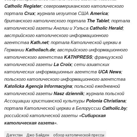
Catholic
Register
; североамериканского католического
портала
Crux
; журнала иезуитов США
America
;
британского католического портала
The
Tablet
; портала
католической газеты Англии и Уэльса
Catholic Herald
;
австрийского католического информационного
агентства
Kath.net
; портала Католической церкви в
Германии
Katholisch.de
; австрийского информационного
католического агентства
KATHPRESS
; французской
католической газеты
L
a Croix
; сети азиатских
католических информационных агентств
UCA News
;
польского католического информационного агентства
Katolicka Agencja Informacyjna
; польской ежедневной
католической газеты
Nasz dziennik
; журнала польской
Ассоциации христианской культуры
Polonia Christiana
;
портала Католической церкви в Белоруссии
Catholic.by
;
российской католической газеты
«Сибирская
католическая газета»
.
Дагестан
Джо Байден
обзор католической прессы