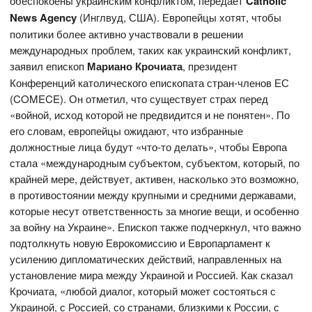
обеспокоены украинским конфликтом, передаёт
Catholic
News Agency
(Инглвуд, США). Европейцы хотят, чтобы
политики более активно участвовали в решении
международных проблем, таких как украинский конфликт,
заявил епископ
Мариано Крочиата
, президент
Конференций католического епископата стран-членов ЕС
(COMECE). Он отметил, что существует страх перед
«войной, исход которой не предвидится и не понятен». По
его словам, европейцы ожидают, что избранные
должностные лица будут «что-то делать», чтобы Европа
стала «международным субъектом, субъектом, который, по
крайней мере, действует, активен, насколько это возможно,
в противостоянии между крупными и средними державами,
которые несут ответственность за многие вещи, и особенно
за войну на Украине». Епископ также подчеркнул, что важно
подтолкнуть новую Еврокомиссию и Европарламент к
усилению дипломатических действий, направленных на
установление мира между Украиной и Россией. Как сказал
Крочиата, «любой диалог, который может состояться с
Украиной, с Россией, со странами, близкими к России, с