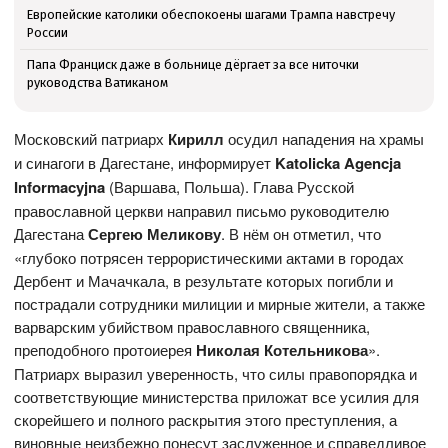
Европейские католики обеспокоены шагами Трампа навстречу
России
Папа Франциск даже в больнице дёргает за все ниточки
руководства Ватиканом
Московский патриарх
Кирилл
осудил нападения на храмы
и синагоги в Дагестане, информирует
Katolicka
Agencja
Informacyjna
(Варшава, Польша). Глава Русской
православной церкви направил письмо руководителю
Дагестана
Сергею Меликову
. В нём он отметил, что
«глубоко потрясен террористическими актами в городах
Дербент и Мачачкала, в результате которых погибли и
пострадали сотрудники милиции и мирные жители, а также
варварским убийством православного священника,
преподобного протоиерея
Николая Котельникова
».
Патриарх выразил уверенность, что силы правопорядка и
соответствующие министерства приложат все усилия для
скорейшего и полного раскрытия этого преступления, а
виновные неизбежно понесут заслуженное и справедливое