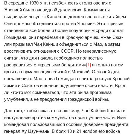
В середине 1930-х гг. неизбежность столкновения с
Японией была очевидной для многих. Коммунисты
выдвинули лозунг: «Китаец не должен воевать с китайцем.
Они должны объединиться против Японии». Этот призыв
становился все более и более популярным среди солдат
Гоминдана, они перебегали в Красную армию. Чжан Сюэ-
лян призывал Чан Кай-ши объединиться с Мао, а затем
восстановить отношения с СССР. Но генералиссимус
считал, что для начала необходимо полностью
расправиться с «красными бандитами»
[1]
и только потом
идти на нормализацию связей с Москвой. Основой для
соглашения с Мао глава Гоминдана считал роспуск Красной
армии и Советов и полное подчинение своей власти. Вряд
ли кто-то мог сомневаться, что эта была программа
углубления, а не преодоления гражданской войны.
Для того, чтобы показать свою силу, Чан Кай-ши бросил в
наступление против коммунистов свои лучшие части. Ими
командовал пользовавшийся особым доверием президента
генерал Ху Цзун-нань. В боях 18 и 21 ноября его войска