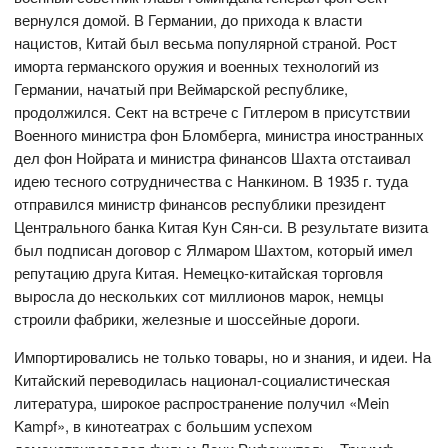
вернулся домой. В Германии, до прихода к власти
нацистов, Китай был весьма популярной страной. Рост
иморта германского оружия и военных технологий из
Германии, начатый при Веймарской республике,
продолжился. Сект на встрече с Гитлером в присутствии
Военного министра фон Бломберга, министра иностранных
дел фон Нойрата и министра финансов Шахта отстаивал
идею тесного сотрудничества с Нанкином. В 1935 г. туда
отправился министр финансов республики президент
Центрального банка Китая Кун Сян-си. В результате визита
был подписан договор с Ялмаром Шахтом, который имел
репутацию друга Китая. Немецко-китайская торговля
выросла до нескольких сот миллионов марок, немцы
строили фабрики, железные и шоссейные дороги.
Импортировались не только товары, но и знания, и идеи. На
Китайский переводилась национал-социалистическая
литература, широкое распространение получил «Mein
Kampf», в кинотеатрах с большим успехом