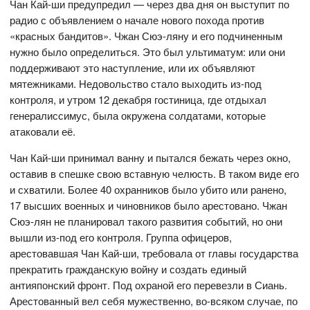
Чан Кай-ши предупредил — через два дня он выступит по
радио с объявлением о начале нового похода против
«красных бандитов». Чжан Сюэ-ляну и его подчиненным
нужно было определиться. Это был ультиматум: или они
поддерживают это наступление, или их объявляют
мятежниками. Недовольство стало выходить из-под
контроля, и утром 12 декабря гостиница, где отдыхал
генералиссимус, была окружена солдатами, которые
атаковали её.
Чан Кай-ши принимал ванну и пытался бежать через окно,
оставив в спешке свою вставную челюсть. В таком виде его
и схватили. Более 40 охранников было убито или ранено,
17 высших военных и чиновников было арестовано. Чжан
Сюэ-лян не планировал такого развития событий, но они
вышли из-под его контроля. Группа офицеров,
арестовавшая Чан Кай-ши, требовала от главы государства
прекратить гражданскую войну и создать единый
антияпонский фронт. Под охраной его перевезли в Сиань.
Арестованный вел себя мужественно, во-всяком случае, по