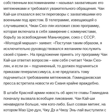
собственным воспоминаниям – называл захвативших его
мятежниками и требовапл уважительного обращения. Чан
Кай-ши отказался вести переговоры с захватившими его
военными под арестом. В телеграмме, извещающей о
случившемся, Чжан Сюэ-лян изложил свою программу,
которая включала в себя замирение с коммунистами,
борьбу за освобождение Маньчжурии, союз с СССР.
«Молодой маршал» заявил: «Поступая таким образом, я
исключительно руководствовался желанием послужить
своей стране». На предложение принять эту программу Чан
Кай-ши ответил вопросом – кем себя считает Чжан Сюэ-
лян, и если он – подчиненный, то должен подчиняться
приказам генералиссимуса, а не предлагать тому
подчиниться требованиям мятежников. Гоминдановская
пресса встретила новости из Сианя крайне враждебно.
В штабе Красной армии новость об аресте главы Гоминдана
поначалу вызвала всеобщее ликование. Чан Кай-ши
ненавидели больше, чем кого-либо. Был созван митинг, на
котором Мао Цзе-дун, Чжу Дэ и Чжоу Энь-лай выступили с