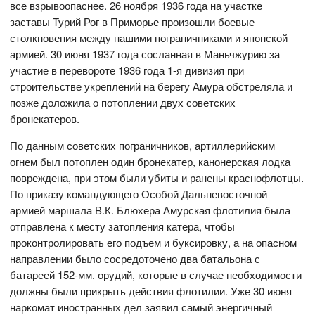
все взрывоопаснее. 26 ноября 1936 года на участке
заставы Турий Рог в Приморье произошли боевые
столкновения между нашими пограничниками и японской
армией. 30 июня 1937 года сосланная в Маньчжурию за
участие в перевороте 1936 года 1-я дивизия при
строительстве укреплений на берегу Амура обстреляла и
позже доложила о потоплении двух советских
бронекатеров.
По данным советских пограничников, артиллерийским
огнем был потоплен один бронекатер, канонерская лодка
повреждена, при этом были убиты и ранены краснофлотцы.
По приказу командующего Особой Дальневосточной
армией маршала В.К. Блюхера Амурская флотилия была
отправлена к месту затопления катера, чтобы
проконтролировать его подъем и буксировку, а на опасном
направлении было сосредоточено два батальона с
батареей 152-мм. орудий, которые в случае необходимости
должны были прикрыть действия флотилии. Уже 30 июня
наркомат иностранных дел заявил самый энергичный