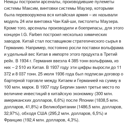
Немцы построили арсеналы, производившие пулеметы
системы Максим, винтовки системы Маузер, которыми
была перевооружена вся китайская армия – их называли
модель 24 или винтовка Чан Кай-ши, пистолеты Маузера.
Кроме того, арсеналы производили и боеприпасы, для этого
концерн I.G. Farben построил несколько химических
заводов. Китай стал поставщиком стратегического сырья в
Германию. Например, постоянно росли поставки вольфрама
и удельный вес Китая в импорте этого продукта в Третий
рейх. В 1934 г. Германия ввезла 4 385 тонн вольфрама, из
них – 2 510 из Китая. В 1937 году эти цифры выросли до 11
372 и 8 037 тонн. 25 июля 1936 года был подписан договор о
бартерной торговле между Китаем и Германией на сумму в
100 млн. марок. В 1937 году Берлин занял третье место по
величине инвестиций в китайскую экономику (300 млн.
американских долларов, 6,6%) после Японии (1838,5 млн.
долларов, 41,8%) и Великобритании (1486,5 млн. долларов,
32,97%), обходя США (295,2 млн. долларов, 6,5%) и
Францию (192,4 млн. долларов, 4,3%).