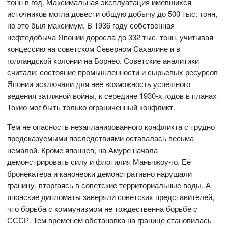
тонн в год. Максимальная эксплуатация имевшихся
источников могла довести общую добычу до 500 тыс. тонн,
но это был максимум. В 1936 году собственная
нефтедобыча Японии доросла до 332 тыс. тонн, учитывая
концессию на советском Северном Сахалине и в
голландской колонии на Борнео. Советские аналитики
считали: состояние промышленности и сырьевых ресурсов
Японии исключали для неё возможность успешного
ведения затяжной войны, к середине 1930-х годов в планах
Токио мог быть только ограниченный конфликт.
Тем не опасность незапланированного конфликта с трудно
предсказуемыми последствиями оставалась весьма
немалой. Кроме японцев, на Амуре начала
демонстрировать силу и флотилия Маньчжоу-го. Её
бронекатера и канонерки демонстративно нарушали
границу, вторгаясь в советские территориальные воды. А
японские дипломаты заверяли советских представителей,
что борьба с коммунизмом не тождественна борьбе с
СССР. Тем временем обстановка на границе становилась