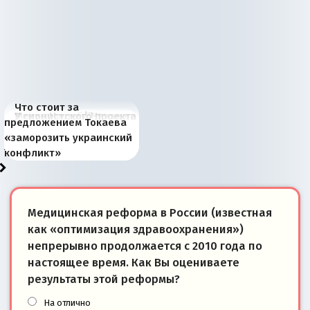
Что стоит за
В России назрели
Миграционный пожар
Россия начинает
Россия зимой 1904
Русская нация вчера и
Почему правый крах в
Место Науру / Науэро в
У сионистского проекта
предложением Токаева
перемены: 15 шагов к
Европы
сбрасывать балласт
года: первые уступки во
сегодня
Варшаве не поможет её
современной истории
появилось украинское
«заморозить украинский
суверенной экономике
Анкориджа
внутренней политике
отношениям с Россией?
Южной Осетии
измерение
конфликт»
Медицинская реформа в России (известная
как «оптимизация здравоохранения»)
непрерывно продолжается с 2010 года по
настоящее время. Как Вы оцениваете
результаты этой реформы?
На отлично