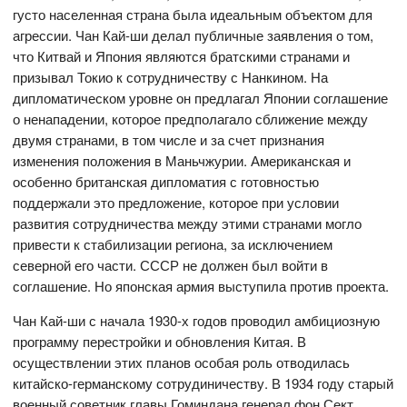
густо населенная страна была идеальным объектом для
агрессии. Чан Кай-ши делал публичные заявления о том,
что Китвай и Япония являются братскими странами и
призывал Токио к сотрудничеству с Нанкином. На
дипломатическом уровне он предлагал Японии соглашение
о ненападении, которое предполагало сближение между
двумя странами, в том числе и за счет признания
изменения положения в Маньчжурии. Американская и
особенно британская дипломатия с готовностью
поддержали это предложение, которое при условии
развития сотрудничества между этими странами могло
привести к стабилизации региона, за исключением
северной его части. СССР не должен был войти в
соглашение. Но японская армия выступила против проекта.
Чан Кай-ши с начала 1930-х годов проводил амбициозную
программу перестройки и обновления Китая. В
осуществлении этих планов особая роль отводилась
китайско-германскому сотрудиничеству. В 1934 году старый
военный советник главы Гоминдана генерал фон Сект