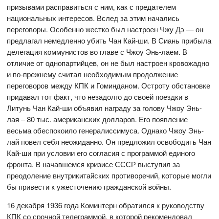
призывами расправиться с ним, как с предателем
национальных интересов. Вслед за этим начались
переговоры. Особенно жестко был настроен Чжу Дэ — он
предлагал немедленно убить Чан Кай-ши. В Сиань прибыла
делегация коммунистов во главе с Чжоу Энь-лаем. В
отличие от однопартийцев, он не был настроен кровожадно
и по-прежнему считал необходимым продолжение
переговоров между КПК и Гоминданом. Остроту обстановке
придавал тот факт, что незадолго до своей поездки в
Литунь Чан Кай-ши объявил награду за голову Чжоу Энь-
лая – 80 тыс. американских долларов. Его появление
весьма обеспокоило генералиссимуса. Однако Чжоу Энь-
лай повел себя неожиданно. Он предложил освободить Чан
Кай-ши при условии его согласия с программой единого
фронта. В начавшемся кризисе СССР выступил за
преодоление внутрикитайских противоречий, которые могли
бы привести к ужесточению гражданской войны.
16 декабря 1936 года Коминтерн обратился к руководству
КПК со срочной телеграммой, в которой рекомендовал