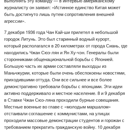
выполнять эту команду — в интервью американскому
журналисту он заявил: «Истинное единство Китая может
быть достигнуто лишь путем сопротивления внешней
агрессии».
7 декабря 1936 года Чан Кай-ши прилетел в небольшой
городок Литунь. Это был старинный водный курорт,
который располагался в 20 километрах от города Сиань, где
находились Чжан Сюэ-лян и Ян Ху-чэн. Генералы были
сторонниками общенациональной борьбы с Японией.
Большую часть их армии составляли выходцы из
Маньчжурии, которые были очень обеспокоены новостями,
приходившими оттуда. Они все сильнее и все более
демонстративно требовали борьбы с японцами. Эти идеи
активно поддерживало и местное население. 8 и 9 декабря
в Ставке Чжан Сюэ-ляна проходили бурные совещания.
Местные военные во главе с «молодым маршалом»
отстаивали соглашение с коммунистами, на улицах
проходили массовые демонстрации студентов и горожан с
требованием прекратить гражданскую войну. 10 декабря