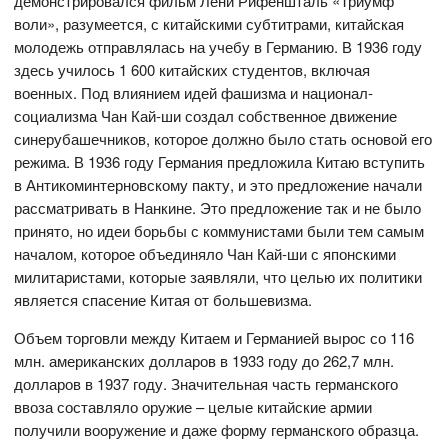
демонстрировался фильм Лени Рифеншталь «Триумф
воли», разумеется, с китайскими субтитрами, китайская
молодежь отправлялась на учебу в Германию. В 1936 году
здесь училось 1 600 китайских студентов, включая
военных. Под влиянием идей фашизма и национал-
социализма Чан Кай-ши создал собственное движение
синерубашечников, которое должно было стать основой его
режима. В 1936 году Германия предложила Китаю вступить
в Антикоминтерновскому пакту, и это предложение начали
рассматривать в Нанкине. Это предложение так и не было
принято, но идеи борьбы с коммунистами были тем самым
началом, которое объединяло Чан Кай-ши с японскими
милитаристами, которые заявляли, что целью их политики
является спасение Китая от большевизма.
Объем торговли между Китаем и Германией вырос со 116
млн. американских долларов в 1933 году до 262,7 млн.
долларов в 1937 году. Значительная часть германского
ввоза составляло оружие – целые китайские армии
получили вооружение и даже форму германского образца.