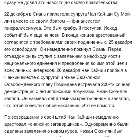
сразу же довел эти новости до своего правительства.
22 декабря в Сиань прилетела супруга Чан Кай-ши Су Мэй-
лин вместе со своим братом — финансистом
генералиссимуса. Это был храбрый поступок. Исход
событий был еще не ясен. В конце концов арестованный
согласился с требованиями своих подчиненных, 25 декабря
его освободили. Он немедленно покинул Сиань. Перед
отъездом он выступил с заявлением о необходимости
национального единения и преодоления во имя этой цели
всех личных интересов. 26 декабря Чан Кай-ши прибыл в
Нанкин вместе с супругой и Чжан Сюэ-ляном.
Освобожденного главу Гоминдана встречала 200-тысячная
демонстрация с антияпонскими лозунгами. Чжан Сюэ-лян
каялся. Он называл себя темным крестьянином и заявлял,
что готов понести любое наказание. Это не помогло.
По возвращении в свой штаб Чан Кай-ши немедленно
арестовал «сианских заговорщиков». Одновременно были
сделаны заявления о новом курсе. Чэжан Сюэ-лян был