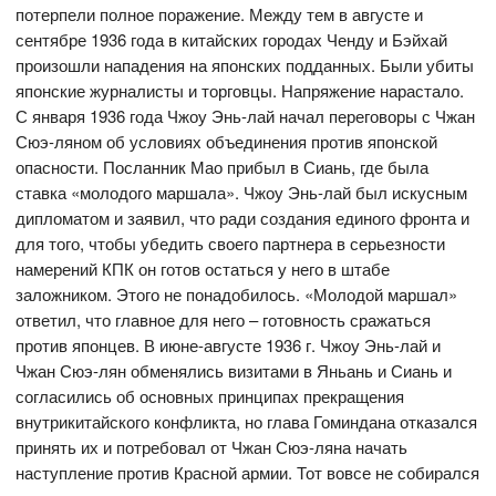
потерпели полное поражение. Между тем в августе и
сентябре 1936 года в китайских городах Ченду и Бэйхай
произошли нападения на японских подданных. Были убиты
японские журналисты и торговцы. Напряжение нарастало.
С января 1936 года Чжоу Энь-лай начал переговоры с Чжан
Сюэ-ляном об условиях объединения против японской
опасности. Посланник Мао прибыл в Сиань, где была
ставка «молодого маршала». Чжоу Энь-лай был искусным
дипломатом и заявил, что ради создания единого фронта и
для того, чтобы убедить своего партнера в серьезности
намерений КПК он готов остаться у него в штабе
заложником. Этого не понадобилось. «Молодой маршал»
ответил, что главное для него – готовность сражаться
против японцев. В июне-августе 1936 г. Чжоу Энь-лай и
Чжан Сюэ-лян обменялись визитами в Яньань и Сиань и
согласились об основных принципах прекращения
внутрикитайского конфликта, но глава Гоминдана отказался
принять их и потребовал от Чжан Сюэ-ляна начать
наступление против Красной армии. Тот вовсе не собирался