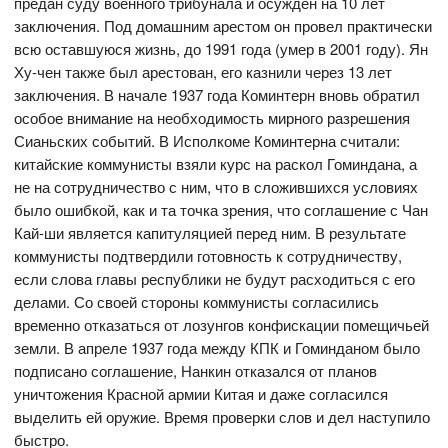
предан суду военного трибунала и осужден на 10 лет
заключения. Под домашним арестом он провел практически
всю оставшуюся жизнь, до 1991 года (умер в 2001 году). Ян
Ху-чен также был арестован, его казнили через 13 лет
заключения. В начале 1937 года Коминтерн вновь обратил
особое внимание на необходимость мирного разрешения
Сианьских событий. В Исполкоме Коминтерна считали:
китайские коммунисты взяли курс на раскол Гоминдана, а
не на сотрудничество с ним, что в сложившихся условиях
было ошибкой, как и та точка зрения, что соглашение с Чан
Кай-ши является капитуляцией перед ним. В результате
коммунисты подтвердили готовность к сотрудничеству,
если слова главы республики не будут расходиться с его
делами. Со своей стороны коммунисты согласились
временно отказаться от лозунгов конфискации помещичьей
земли. В апреле 1937 года между КПК и Гоминданом было
подписано соглашение, Нанкин отказался от планов
уничтожения Красной армии Китая и даже согласился
выделить ей оружие. Время проверки слов и дел наступило
быстро.