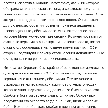
протест, обратив внимание на тот факт, что инициатором
обстрела стала японская сторона, а советская получила
только материальные потери и человеческие жертвы. В тот
же день последовал визит японского посла. Он изложил
другую версию событий, объявив причиной инцидента
провокационные действия советских катеров у островов,
которые Маньчжоу-го считает своими. Комментировать тот
факт, что первыми огонь открыли японские войска, посол
отказался, сославшись на позднее время визита… Обе
стороны подтянули к району столкновения дополнительные
силы, но так и не решились их использовать.
Император Хирохито был крайне обеспокоен возможностью
одновременной войны с СССР и Китаем и предлагал не
торопиться с активными действиями. Тем не менее в
руководстве императорской армии было немало людей,
которые явно надеялись на достижение быстрого успеха.
Слабой и богатой страной считался Китай. Основными
продуктами его экспорта тогда были чай, шелк и соевые
бобы. Большая, богатая, слабая в военном отношении,