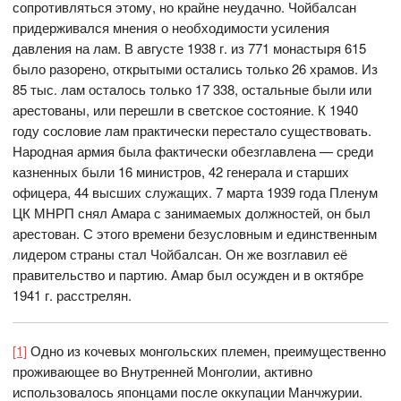
сопротивляться этому, но крайне неудачно. Чойбалсан
придерживался мнения о необходимости усиления
давления на лам. В августе 1938 г. из 771 монастыря 615
было разорено, открытыми остались только 26 храмов. Из
85 тыс. лам осталось только 17 338, остальные были или
арестованы, или перешли в светское состояние. К 1940
году сословие лам практически перестало существовать.
Народная армия была фактически обезглавлена — среди
казненных были 16 министров, 42 генерала и старших
офицера, 44 высших служащих. 7 марта 1939 года Пленум
ЦК МНРП снял Амара с занимаемых должностей, он был
арестован. С этого времени безусловным и единственным
лидером страны стал Чойбалсан. Он же возглавил её
правительство и партию. Амар был осужден и в октябре
1941 г. расстрелян.
[1]
Одно из кочевых монгольских племен, преимущественно
проживающее во Внутренней Монголии, активно
использовалось японцами после оккупации Манчжурии.