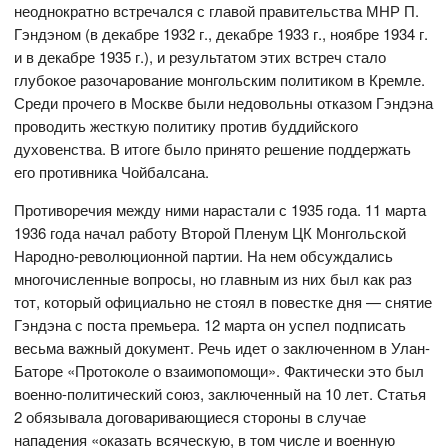
неоднократно встречался с главой правительства МНР П.
Гэндэном (в декабре 1932 г., декабре 1933 г., ноябре 1934 г.
и в декабре 1935 г.), и результатом этих встреч стало
глубокое разочарование монгольским политиком в Кремле.
Среди прочего в Москве были недовольны отказом Гэндэна
проводить жесткую политику против буддийского
духовенства. В итоге было принято решение поддержать
его противника Чойбалсана.
Противоречия между ними нарастали с 1935 года. 11 марта
1936 года начал работу Второй Пленум ЦК Монгольской
Народно-революционной партии. На нем обсуждались
многочисленные вопросы, но главным из них был как раз
тот, который официально не стоял в повестке дня — снятие
Гэндэна с поста премьера. 12 марта он успел подписать
весьма важный документ. Речь идет о заключенном в Улан-
Баторе «Протоколе о взаимопомощи». Фактически это был
военно-политический союз, заключенный на 10 лет. Статья
2 обязывала договаривающиеся стороны в случае
нападения «оказать всяческую, в том числе и военную