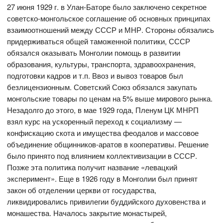
27 июня 1929 г. в Улан-Баторе было заключено секретное
советско-монгольское соглашение об основных принципах
взаимоотношений между СССР и МНР. Стороны обязались
придерживаться общей таможенной политики, СССР
обязался оказывать Монголии помощь в развитии
образования, культуры, транспорта, здравоохранения,
подготовки кадров и т.п. Ввоз и вывоз товаров был
безлицензионным. Советский Союз обязался закупать
монгольские товары по ценам на 5% выше мирового рынка.
Незадолго до этого, в мае 1929 года, Пленум ЦК МНРП
взял курс на ускоренный переход к социализму —
конфискацию скота и имущества феодалов и массовое
объединение общинников-аратов в кооперативы. Решение
было принято под влиянием коллективизации в СССР.
Позже эта политика получит название «левацкий
эксперимент». Еще в 1926 году в Монголии был принят
закон об отделении церкви от государства,
ликвидировались привилегии буддийского духовенства и
монашества. Началось закрытие монастырей,