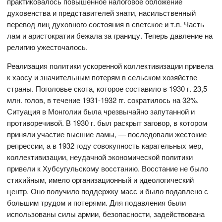
практиковалось повышенное налоговое обложение
духовенства и представителей знати, насильственный
перевод лиц духовного состояния в светское и т.п. Часть
лам и аристократии бежала за границу. Теперь давление на
религию ужесточалось.
Реализация политики ускоренной коллективизации привела
к хаосу и значительным потерям в сельском хозяйстве
страны. Поголовье скота, которое составило в 1930 г. 23,5
млн. голов, в течение 1931-1932 гг. сократилось на 32%.
Ситуация в Монголии была чрезвычайно запутанной и
противоречивой. В 1930 г. был раскрыт заговор, в котором
приняли участие высшие ламы, — последовали жестокие
репрессии, а в 1932 году совокупность карательных мер,
коллективизации, неудачной экономической политики
привели к Хубсугульскому восстанию. Восстание не было
стихийным, имело организационный и идеологический
центр. Оно получило поддержку масс и было подавлено с
большим трудом и потерями. Для подавления были
использованы силы армии, безопасности, задействована