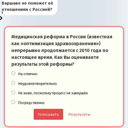
Запада рассказала о
перемены: 15 шагов к
Европы
сбрасывать балласт
года: первые уступки во
сегодня
Варшаве не поможет её
районы Баренцева
тем, что они -
«переобувании» хозяев
суверенной экономике
Анкориджа
внутренней политике
отношениям с Россией?
моря
победители
Медицинская реформа в России (известная
как «оптимизация здравоохранения»)
непрерывно продолжается с 2010 года по
настоящее время. Как Вы оцениваете
результаты этой реформы?
На отлично
Неудовлетворительно
Не знаю, поскольку процесс не завершён
Посредственно
Результаты