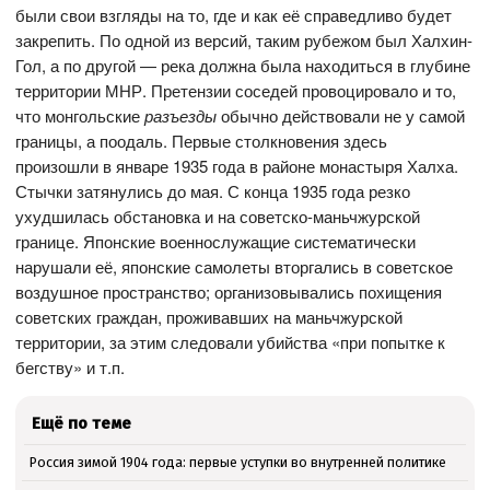
были свои взгляды на то, где и как её справедливо будет
закрепить. По одной из версий, таким рубежом был Халхин-
Гол, а по другой — река должна была находиться в глубине
территории МНР. Претензии соседей провоцировало и то,
что монгольские
разъезды
обычно действовали не у самой
границы, а поодаль. Первые столкновения здесь
произошли в январе 1935 года в районе монастыря Халха.
Стычки затянулись до мая. С конца 1935 года резко
ухудшилась обстановка и на советско-маньчжурской
границе. Японские военнослужащие систематически
нарушали её, японские самолеты вторгались в советское
воздушное пространство; организовывались похищения
советских граждан, проживавших на маньчжурской
территории, за этим следовали убийства «при попытке к
бегству» и т.п.
Ещё по теме
Россия зимой 1904 года: первые уступки во внутренней политике