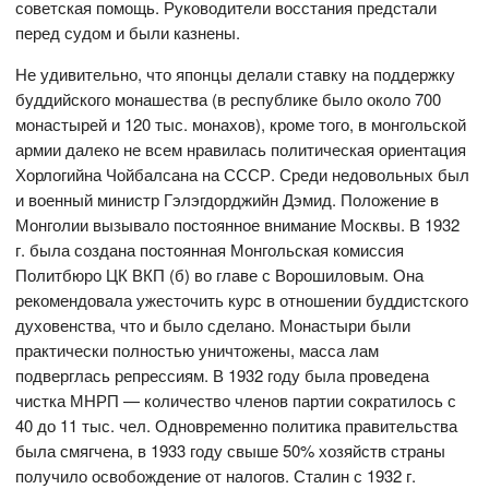
советская помощь. Руководители восстания предстали
перед судом и были казнены.
Не удивительно, что японцы делали ставку на поддержку
буддийского монашества (в республике было около 700
монастырей и 120 тыс. монахов), кроме того, в монгольской
армии далеко не всем нравилась политическая ориентация
Хорлогийна Чойбалсана на СССР. Среди недовольных был
и военный министр Гэлэгдорджийн Дэмид. Положение в
Монголии вызывало постоянное внимание Москвы. В 1932
г. была создана постоянная Монгольская комиссия
Политбюро ЦК ВКП (б) во главе с Ворошиловым. Она
рекомендовала ужесточить курс в отношении буддистского
духовенства, что и было сделано. Монастыри были
практически полностью уничтожены, масса лам
подверглась репрессиям. В 1932 году была проведена
чистка МНРП — количество членов партии сократилось с
40 до 11 тыс. чел. Одновременно политика правительства
была смягчена, в 1933 году свыше 50% хозяйств страны
получило освобождение от налогов. Сталин с 1932 г.