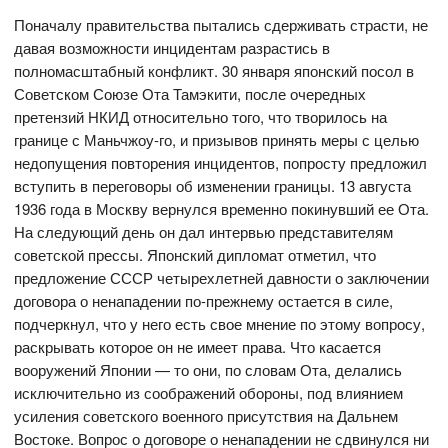
Поначалу правительства пытались сдерживать страсти, не
давая возможности инцидентам разрастись в
полномасштабный конфликт. 30 января японский посол в
Советском Союзе Ота Тамэкити, после очередных
претензий НКИД относительно того, что творилось на
границе с Маньчжоу-го, и призывов принять меры с целью
недопущения повторения инцидентов, попросту предложил
вступить в переговоры об изменении границы. 13 августа
1936 года в Москву вернулся временно покинувший ее Ота.
На следующий день он дал интервью представителям
советской прессы. Японский дипломат отметил, что
предложение СССР четырехлетней давности о заключении
договора о ненападении по-прежнему остается в силе,
подчеркнул, что у него есть свое мнение по этому вопросу,
раскрывать которое он не имеет права. Что касается
вооружений Японии — то они, по словам Ота, делались
исключительно из соображений обороны, под влиянием
усиления советского военного присутствия на Дальнем
Востоке. Вопрос о договоре о ненападении не сдвинулся ни