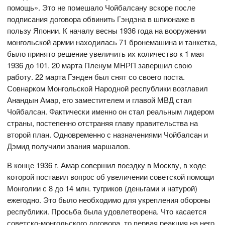
помощь». Это не помешало Чойбалсану вскоре после
подписания договора обвинить Гэндэна в шпионаже в
пользу Японии. К началу весны 1936 года на вооружении
монгольской армии находилась 71 бронемашина и танкетка,
было принято решение увеличить их количество к 1 мая
1936 до 101. 20 марта Пленум МНРП завершил свою
работу. 22 марта Гэнден был снят со своего поста.
Совнарком Монгольской Народной республики возглавил
Анандын Амар, его заместителем и главой МВД стал
Чойбалсан. Фактически именно он стал реальным лидером
страны, постепенно отстраняя главу правительства на
второй план. Одновременно с назначениями Чойбалсан и
Дэмид получили звания маршалов.
В конце 1936 г. Амар совершил поездку в Москву, в ходе
которой поставил вопрос об увеличении советской помощи
Монголии с 8 до 14 млн. тугриков (деньгами и натурой)
ежегодно. Это было необходимо для укрепления обороны
республики. Просьба была удовлетворена. Что касается
советско-монгольского договора, то первая реакция на него