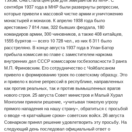
сентября 1937 года в МНР были развернуты репрессии,
которые привели к массовой чистке армии и уничтожению
монастырей и монахов. К апрелю 1938 года было
арестовано 7 814 лам, 322 бывших феодала, 180
командиров армии, 300 чиновников, а также 408 китайцев,
1555 бурятов — всего 10 728 чел., из них 6 311 было
расстреляно. В конце августа 1937 года в Улан-Батор
прибыла комиссия во главе с заместителем наркома
внутренних дел СССР комиссаром госбезопасности 3 ранга
М.П. Фриновским. Его сотрудничество с Чойбалсаном
привело к формированию троек по советскому образцу. Это
и привело к волне репрессий в республике, направленных
как против реальных, так и против вымышленных врагов
нового строя. 25 августа Совет министров и Малый Хурал
Монголии приняли решение, «учитывая тяжелую угрозу
прямого нападения на нашу страну», обратиться с просьбой
о вводе «в кратчайшие сроки» советских войск. 26 августа
Совнарком принял решение удовлетворить эту просьбу. На
следующий день последовал официальный ответ о