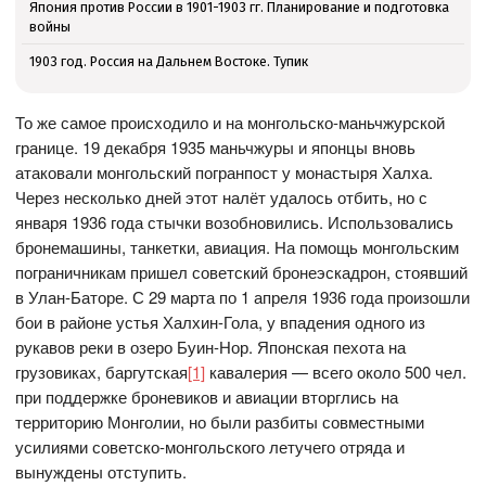
Япония против России в 1901-1903 гг. Планирование и подготовка
войны
1903 год. Россия на Дальнем Востоке. Тупик
То же самое происходило и на монгольско-маньчжурской
границе. 19 декабря 1935 маньчжуры и японцы вновь
атаковали монгольский погранпост у монастыря Халха.
Через несколько дней этот налёт удалось отбить, но с
января 1936 года стычки возобновились. Использовались
бронемашины, танкетки, авиация. На помощь монгольским
пограничникам пришел советский бронеэскадрон, стоявший
в Улан-Баторе. С 29 марта по 1 апреля 1936 года произошли
бои в районе устья Халхин-Гола, у впадения одного из
рукавов реки в озеро Буин-Нор. Японская пехота на
грузовиках, баргутская
[1]
кавалерия — всего около 500 чел.
при поддержке броневиков и авиации вторглись на
территорию Монголии, но были разбиты совместными
усилиями советско-монгольского летучего отряда и
вынуждены отступить.