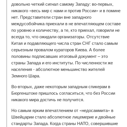
довольно четкий сигнал самому Западу: во-первых,
никакого «весь мир с нами и против России» и в помине
нет. Представители стран вне западного
междусобойчика приехали в не впечатляющем составе
по уровню и количеству, а те, кто приехал, говорили не
всегда то, что ожидали организаторы. Отсутствие
Китая и подавляющего числа стран СНГ стало самым
серьезным провалом кураторов Киева. А более
половины подписавших итоговый документ – это
страны Запада и его институты. По численности же
населения - абсолютное меньшинство жителей
Земного Шара.
Во-вторых, даже некоторым западным спикерам в
Бюргенштоке пришлось согласиться, что без России
никакого мира достичь не получится.
Но самым ярким впечатлением от «недосаммита» в
Швейцарии стало абсолютное лицемерие и двойные
стандарты Запада. Когда страны НАТО, совершившие