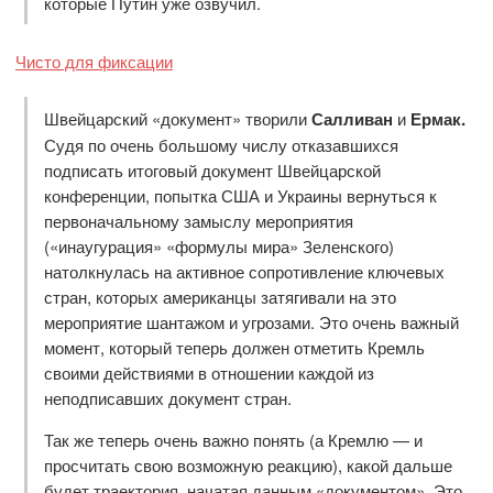
которые Путин уже озвучил.
Чисто для фиксации
Швейцарский «документ» творили
Салливан
и
Ермак.
Судя по очень большому числу отказавшихся
подписать итоговый документ Швейцарской
конференции, попытка США и Украины вернуться к
первоначальному замыслу мероприятия
(«инаугурация» «формулы мира» Зеленского)
натолкнулась на активное сопротивление ключевых
стран, которых американцы затягивали на это
мероприятие шантажом и угрозами. Это очень важный
момент, который теперь должен отметить Кремль
своими действиями в отношении каждой из
неподписавших документ стран.
Так же теперь очень важно понять (а Кремлю — и
просчитать свою возможную реакцию), какой дальше
будет траектория, начатая данным «документом». Это