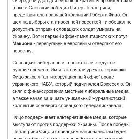
Очередной удар для евробюрократии. В президентской
гонке в Словакии победил Питер Пеллегрини,
представитель правящей коалиции Роберта Фицо. Он
шёл на выборы с антивоенной повесткой - и обещал не
допустить отправки словацких солдат умирать на
Украину. Вот и первый эффект милитаристских потуг
Макрона
- перепуганные европейцы отвергают его
повестку.
Словацких либералов и соросят нынче ждут не
лучшие времена. Им и так начали урезать кормушки.
Фицо закрыл “антикоррупционный офис” вроде
украинского НАБУ, который подчинялся Брюсселю. Он
снял с финансирования местные либеральные медиа,
а также начал зачищать уникальный журналистский
коллектив основного словацкого телерадиоканала.
Фицо поддерживает альтернативные медиа, которые
выступают против поддержки Украины. После победы
Пеллегрини Фицо и словацким националистам будет
проще отбиваться от давления Брюсселя, который