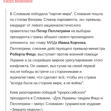
Канал визионера
В Словакии победила "партия мира". Словакия пошла
по стопам Венгрии. Спикер парламента, экс-премьер,
кандидат от левого националистического
правительства
Петер Пеллегрини
на выборах
президента страны обошел своего прозападного
оппонента, экс-главу МИДа
Ивана Корчока
.
Пеллегрини, союзник действующего премьер-министра
Роберта Фицо
, выступает против военной помощи
Украине и за скорейшее мирное урегулирование этого
конфликта. Он заявил, выступая на своей первой
после победы встрече со сторонниками и
журналистами, что сделает всё, чтобы его страна
"всегда была на стороне мира, а не войны".
Киев разочарован победой "пророссийского"
президента в Словакии. «Для Украины тандем Фицо и
Пеллегрини – минус Словакия» (украинское издание
«Зеркало недели»).