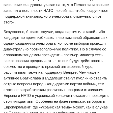
заявление скандалом, указав на то, что Пеллегрини раньше
заявлял о лояльности НАТО, но сейчас, чтобы «заручиться
поддержкой антизападного электората, отмежевался от
этого».
Безусловно, бывают случаи, когда партия или какой-либо
кандидат во время избирательных кампаний обращаются к
одним ожиданиям электората, но после выборов проводят
диаметрально противоположную политику. Но в случае со
словацким тандемом президент – премьер-министр есть
все основания предполагать, что они будут действовать
совместно и проводить прежний антивоенный курс,
рассчитывая также на поддержку Венгрии. Чем чаще и
активнее Братислава и Будапешт станут публично ставить
острые вопросы перед «кандидатами партии войны», тем
сложнее разработчикам различных программ втягивания
Европы и НАТО в украинский конфликт окажется проводить
свои инициативы. Особенно на фоне июньских выборов в
Европарламент, где «украинская тема» может, как в случае
со Словакией, стать одной из мобилизационных для