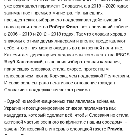
уже возглавлял парламент Словакии, а в 2018 – 2020 годах
занимал пост премьер-министра. На нынешних
президентских выборах его поддерживал действующий
глава правительства
Роберт Фицо
, возглавлявший кабинет
в 2006 – 2010 и 2012 – 2018 годах. Так что словаки хорошо
знакомы с этими двумя лидерами и вполне представляют
себе, что от них можно ожидать во внутренней политике.
Как считает директор исследовательского агентства IPSOS
Якуб Ханковский
, нынешняя избирательная кампания,
привлекшая словаков, стала, скорее, протестным
голосованием против Корчока, чем поддержкой Пеллегрини.
И свою роль сыграло негативное отношение граждан
Словакии к поддержке киевского режима.
«Одной из мобилизационных тем являлась война на
Украине и позиционирование спикера парламента как
кандидата, который сделает всё, чтобы Словакия не стала
активной частью военного конфликта с нашим соседом», –
заявил Ханковский в интервью словацкой газете
P
ravda
.