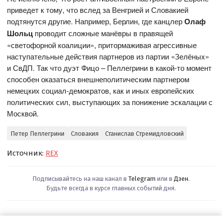
приведет к тому, что вслед за Венгрией и Словакией
подтянутся другие. Например, Берлин, где канцлер
Олаф
Шольц
проводит сложные манёвры в правящей
«светофорной коалиции», притормаживая агрессивные
наступательные действия партнеров из партии «Зелёных»
и СвДП. Так что дуэт Фицо – Пеллегрини в какой-то момент
способен оказаться внешнеполитическим партнером
немецких социал-демократов, как и иных европейских
политических сил, выступающих за понижение эскалации с
Москвой.
Петер Пеллегрини
Словакия
Станислав Стремидловский
Источник:
REX
Подписывайтесь на наш канал в
Telegram
или в
Дзен
.
Будьте всегда в курсе главных событий дня.