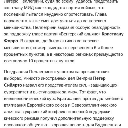
Лагерю Пеллегрини, судя по всему, удалось представить
экс-главу МИД как «кандидата партии войны», что
последний пытался неудачно опротестовать. Глава
парламента также смог достучаться до венгерского
меньшинства. Пеллегрини выразил особую благодарность
за поддержку
главе партии «Венгерский альянс»
Кристиану
Форро
. В округах, где было активно венгерское
меньшинство, спикер выиграл с перевесом в 6 и более
процентных пунктов, а в некоторых регионах преимущество
составляло 10 процентных пунктов.
Поздравляя Пеллегрини с успехом на президентских
выборах, министр иностранных дел Венгрии
Петер
Сийярто
назвал его представителем сил, «защищающих
суверенитет и выступающих за мир». Тот факт, что
внешнеполитический курс Братиславы против дальнейшего
втягивания Европейского союза и Североатлантического
альянса в украинский конфликт и военной поддержки
киевского режима получил дополнительную поддержку
словацкого общества – хорошая новость для Будапешта и