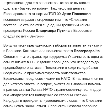
«тревожная» для его оппонентов, которые пытаются
сделать «бизнес на войне». Так, чешский депутат
Европарламента от партии ТОП 09
Иржи Поспишил
поспешил выразить огорчение тем, что «Словакия
постепенно становится еще одним троянским конем
президента России
Владимира Путина
в Евросоюзе,
следуя по пути Венгрии».
Вряд ли итоги президентских выборов вызовет энтузиазм и
в Варшаве. Как отмечала польская газета
Rzeczpospolita
,
Словакия – это страна, где поддержка Украины есть одна из
самых низких в ЕС. Издание сообщало, что незадолго до
предвыборного затишья Пеллегрини в ходе теледебатов
неоднозначно прокомментировать обязательства
Братиславы перед союзниками по НАТО. В частности, он не
дал чёткого ответа на вопрос, окажет ли Словакия помощь
в рамках статьи Устава НАТО стране-союзнику, если вдруг
она «подвергнется нападению со стороны России».
Кандидат в президенты «уклонился», сказав, что Словакии
самой нечем защищаться. Оппоненты назвали подобное