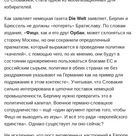
избирателей.
Как заявляет немецкая газета
D
ie
Welt
заявляет, Берлин и
Брюссель не должны «потерять» Братиславу. По словам
издания, «
Фицо
, как и его друг
Орбан
, может склоняться на
сторону Москвы, но они сохранили определенный
прагматизм, который выражается в проведении политики
«качелей», с помощью чего, по их мнению, они будут в
состоянии одновременно пользоваться благами ЕС и
российским сырьем, политики в обеих странах не без
раздражения указывают на Германию как на пример для
подражания в этом контексте». Учитывая, что Словакия
сильно интегрирована в цепочки поставок немецкой
промышленности, Берлину нужно превратить это в
политический капитал. Военное германо-словацкое
сотрудничество – ещё «один аргумент против того, чтобы
Фицо не выводить из игры». И всё это ради «европейского
единства». Однако существует ли оно сейчас?
Не исключено, что рост антивоенных настроений в Европе