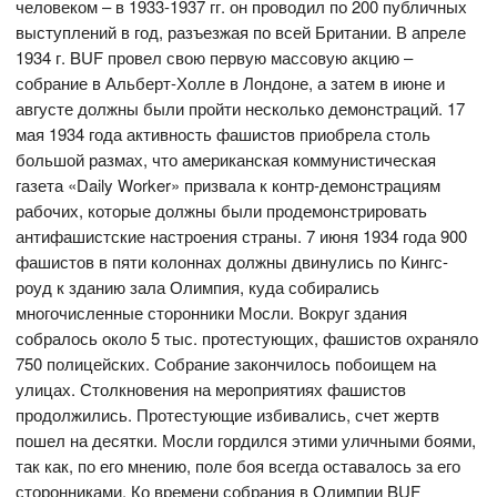
человеком – в 1933-1937 гг. он проводил по 200 публичных
выступлений в год, разъезжая по всей Британии. В апреле
1934 г. BUF провел свою первую массовую акцию –
собрание в Альберт-Холле в Лондоне, а затем в июне и
августе должны были пройти несколько демонстраций. 17
мая 1934 года активность фашистов приобрела столь
большой размах, что американская коммунистическая
газета «Daily Worker» призвала к контр-демонстрациям
рабочих, которые должны были продемонстрировать
антифашистские настроения страны. 7 июня 1934 года 900
фашистов в пяти колоннах должны двинулись по Кингс-
роуд к зданию зала Олимпия, куда собирались
многочисленные сторонники Мосли. Вокруг здания
собралось около 5 тыс. протестующих, фашистов охраняло
750 полицейских. Собрание закончилось побоищем на
улицах. Столкновения на мероприятиях фашистов
продолжились. Протестующие избивались, счет жертв
пошел на десятки. Мосли гордился этими уличными боями,
так как, по его мнению, поле боя всегда оставалось за его
сторонниками. Ко времени собрания в Олимпии BUF