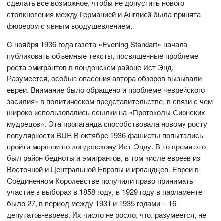
сделать все возможное, чтобы не допустить нового
столкновения между Германией и Англией была принята
фюрером с явным воодушевлением.
C ноября 1936 года газета «Evening Standart» начала
публиковать объемные тексты, посвященные проблеме
роста эмигрантов в лондонском районе Ист Энд.
Разумеется, особые опасения автора обзоров вызывали
евреи. Внимание было обращено и проблеме «еврейского
засилия» в политическом представительстве, в связи с чем
широко использовались ссылки на «Протоколы Сионских
мудрецов». Эта пропаганда способствовала новому росту
популярности BUF. В октябре 1936 фашисты попытались
пройти маршем по лондонскому Ист-Энду. В то время это
был район бедноты и эмигрантов, в том числе евреев из
Восточной и Центральной Европы и ирландцев. Евреи в
Соединенном Королевстве получили право принимать
участие в выборах в 1858 году, в 1929 году в парламенте
было 27, в период между 1931 и 1935 годами – 16
депутатов-евреев. Их число не росло, что, разумеется, не