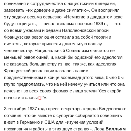
понимания и сотрудничества с нацистскими лидерами,
завоевать «их доверие и даже симпатию». Он воспринял
эту задачу весьма серьезно. «Немногие в двадцатом веке
будут отрицать, — писал дипломат осенью 1939 г., — что
со всеми ужасами и бедами Наполеоновской эпохи,
Французская революция оставила за собой теории и
системы, которые принесли длительную пользу
человечеству. Национальный Социализм является не
меньшей революцией, и, какой бы одиозной его идеология
не казалась большинству из нас, так же, как идеология
Французской революции казалась нашим
предшественникам в конце восемнадцатого века, было бы
глупо предполагать, что на ней нечему учиться или что она
исчезнет во всех своих формах с лица земли “без скорби,
почести и славы
[1]
”».
3 сентября 1937 года пресс-секретарь герцога Виндзорского
объявил, что он вместе с супругой собирается совершить
визит в Германию и США для «изучения условий
проживания и работы в этих двух странах». Лорд
Вилльям