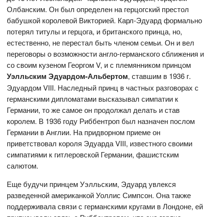
Олбанским. Он был определен на герцогский престол
бабушкой королевой Викторией. Карл-Эдуард формально
потерял титулы и герцога, и британского принца, но,
естественно, не перестал быть членом семьи. Он и вел
переговоры о возможности англо-германского сближения и
со своим кузеном Георгом V, и с племянником принцом
Уэлльским Эдуардом-Альбертом
, ставшим в 1936 г.
Эдуардом VIII. Наследный принц в частных разговорах с
германскими дипломатами высказывал симпатии к
Германии, то же самое он продолжал делать и став
королем. В 1936 году Риббентроп был назначен послом
Германии в Англии. На придворном приеме он
приветствовал короля Эдуарда VIII, известного своими
симпатиями к гитлеровской Германии, фашистским
салютом.
Еще будучи принцем Уэлльским, Эдуард увлекся
разведенной американкой Уоллис Симпсон. Она также
поддерживала связи с германскими кругами в Лондоне, ей