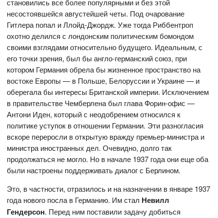
становились все более популярными и без этой
несостоявшейся августейшей четы. Под очарование
Гитлера попал и Ллойд-Джордж. Уже тогда Риббентроп
охотно делился с лондонским политическим бомондом
своими взглядами относительно будущего. Идеальным, с
его точки зрения, был бы англо-германский союз, при
котором Германия обрела бы жизненное пространство на
востоке Европы — в Польше, Белоруссии и Украине — и
оберегала бы интересы Британской империи. Исключением
в правительстве Чемберлена был глава Форин-офис —
Антони Иден, который с неодобрением относился к
политике уступок в отношении Германии. Эти разногласия
вскоре переросли в открытую вражду премьер-министра и
министра иностранных дел. Очевидно, долго так
продолжаться не могло. Но в начале 1937 года они еще оба
были настроены поддерживать диалог с Берлином.
Это, в частности, отразилось и на назначении в январе 1937
года нового посла в Германию. Им стал
Невилл
Гендерсон
. Перед ним поставили задачу добиться