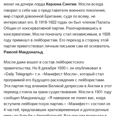
женат на дочери лорда
Керзона Синтии
. Мосли всегда
говорил о себе как о представителе военного поколения,
мир старой довоенной Британии, судя по всему, не
интересовал его. В 1918-1922 годах он был членом Палаты
Общин от консервативной партии. Разочаровавшись в
консерватизме, Мосли поначалу стал независимым, в 1926
году примкнул в лейбористам. Его переход в сторону этой
партии приветствовал личным письмом сам её основатель
Рамсей Макдональд
.
Мосли даже вошел в состав лейбористского
правительства. Но 8 декабря 1930 г. он опубликовал в
«Daily Telegraph» т.н. «Манифест Мосли», который стал
программой его будущего расхождения с лейбористами.
Эта партия под влинием Великой депрессии в Англии в этот
переиод стояла на грани существования. Мосли в 1931 году
сообщил Макдональду: «Я наверное не понял вас, когда
вступилв лейбористcкую партию.» «Манифест» состоял из
4 частей, предлагавших кратковременные и долгосрочные
меры по борьбе с безработицей. Все они они включали в