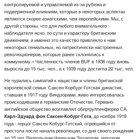
контролируемой и управляемой из-за рубежа и
подверженной влияниям, которые в некоторых аспектах
являются скорее азиатскими, чем европейскими. Мы, с
другой стороны, что для любого внимательного
наблюдателя ясно, по сути и характеру британским
движением, и именно это качество привлекло к нам
некоторых гениальных, но патриотически настроенных
революционеров, которые ранее склонялись к
коммунизму.» Численность членов BUF в 1936 году вновь
выросла до 15 тыс. чел., а к 1939 году достигла 22 тыс. чел.
Не чурались симпатий к нацистам и члены британской
королевской семьи. Саксен-Корбург-Готская династия,
ставшая в 1917 году Виндзорами, живо интересовалась
происходившим в германским Отечестве. Германо-
английское общество возглавлял обергруппенфюрер СА
Карл-Эдуард фон Саксен-Кобург-Гота
, до ноября 1918
года - герцог Саксен-Кобург-Готский, отрекшийся от
престола после начала революции, со дня своего рождения
до 15 лет Леопольдом-Чарльзом-Эдуардом, герцогом