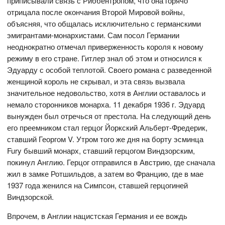
приписывали связь с Риббентропом, что она горячо
отрицала после окончания Второй Мировой войны,
объясняя, что общалась исключительно с германскими
эмигрантами-монархистами. Сам посол Германии
неоднократно отмечал приверженность короля к новому
режиму в его стране. Гитлер знал об этом и относился к
Эдуарду с особой теплотой. Своего романа с разведенной
женщиной король не скрывал, и эта связь вызвала
значительное недовольство, хотя в Англии оставалось и
немало сторонников монарха. 11 декабря 1936 г. Эдуард
вынужден был отречься от престола. На следующий день
его преемником стал герцог Йоркский Альберт-Фредерик,
ставший Георгом V. Утром того же дня на борту эсминца
Fury бывший монарх, ставший герцогом Виндзорским,
покинул Англию. Герцог отправился в Австрию, где сначала
жил в замке Ротшильдов, а затем во Францию, где в мае
1937 года женился на Симпсон, ставшей герцогиней
Виндзорской.
Впрочем, в Англии нацистская Германия и ее вождь