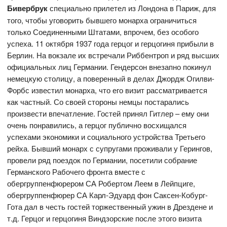
Бивербрук
специально прилетел из Лондона в Париж, для
того, чтобы уговорить бывшего монарха ограничиться
только Соединенными Штатами, впрочем, без особого
успеха. 11 октября 1937 года герцог и герцогиня прибыли в
Берлин. На вокзале их встречали Риббентроп и ряд высших
официальных лиц Германии. Гендерсон внезапно покинул
немецкую столицу, а поверенный в делах Джордж Огилви-
Форбс известил монарха, что его визит рассматривается
как частный. Со своей стороны немцы постарались
произвести впечатление. Гостей принял Гитлер – ему они
очень понравились, а герцог публично восхищался
успехами экономики и социального устройства Третьего
рейха. Бывший монарх с супругами проживали у Герингов,
провели ряд поездок по Германии, посетили собрание
Германского Рабочего фронта вместе с
обергруппенфюрером СА Робертом Леем в Лейпциге,
обергруппенфюрер СА Карл-Эдуард фон Саксен-Кобург-
Гота дал в честь гостей торжественный ужин в Дрездене и
т.д. Герцог и герцогиня Виндзорские после этого визита