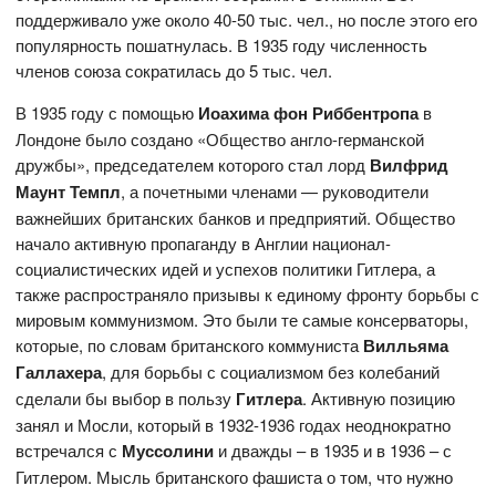
поддерживало уже около 40-50 тыс. чел., но после этого его
популярность пошатнулась. В 1935 году численность
членов союза сократилась до 5 тыс. чел.
В 1935 году с помощью
Иоахима фон Риббентропа
в
Лондоне было создано «Общество англо-германской
дружбы», председателем которого стал лорд
Вилфрид
Маунт Темпл
, а почетными членами — руководители
важнейших британских банков и предприятий. Общество
начало активную пропаганду в Англии национал-
социалистических идей и успехов политики Гитлера, а
также распространяло призывы к единому фронту борьбы с
мировым коммунизмом. Это были те самые консерваторы,
которые, по словам британского коммуниста
Вилльяма
Галлахера
, для борьбы с социализмом без колебаний
сделали бы выбор в пользу
Гитлера
. Активную позицию
занял и Мосли, который в 1932-1936 годах неоднократно
встречался с
Муссолини
и дважды – в 1935 и в 1936 – с
Гитлером. Мысль британского фашиста о том, что нужно