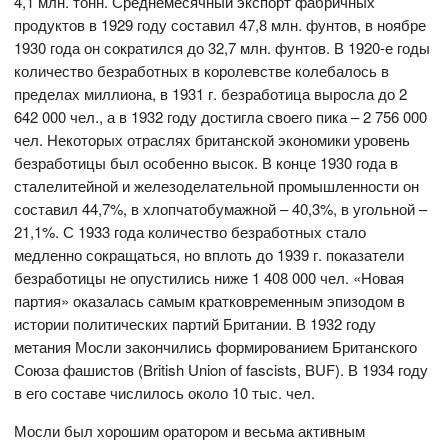
4,1 млн. тонн. Среднемесячный экспорт фабричных
продуктов в 1929 году составил 47,8 млн. фунтов, в ноябре
1930 года он сократился до 32,7 млн. фунтов. В 1920-е годы
количество безработных в королевстве колебалось в
пределах миллиона, в 1931 г. безработица выросла до 2
642 000 чел., а в 1932 году достигла своего пика – 2 756 000
чел. Некоторых отраслях британской экономики уровень
безработицы был особенно высок. В конце 1930 года в
сталелитейной и железоделательной промышленности он
составил 44,7%, в хлопчатобумажной – 40,3%, в угольной –
21,1%. С 1933 года количество безработных стало
медленно сокращаться, но вплоть до 1939 г. показатели
безработицы не опустились ниже 1 408 000 чел. «Новая
партия» оказалась самым кратковременным эпизодом в
истории политических партий Британии. В 1932 году
метания Мосли закончились формированием Британского
Союза фашистов (British Union of fascists, BUF). В 1934 году
в его составе числилось около 10 тыс. чел.
Мосли был хорошим оратором и весьма активным