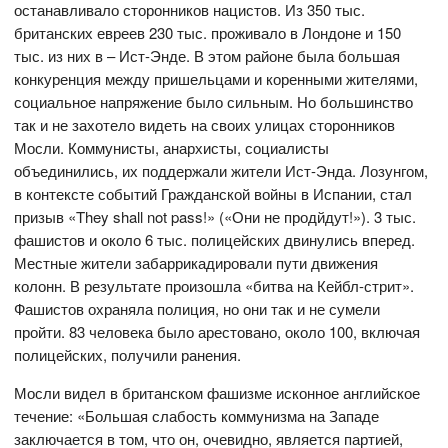
останавливало сторонников нацистов. Из 350 тыс.
британских евреев 230 тыс. проживало в Лондоне и 150
тыс. из них в – Ист-Энде. В этом районе была большая
конкуренция между пришельцами и коренными жителями,
социальное напряжение было сильным. Но большинство
так и не захотело видеть на своих улицах сторонников
Мосли. Коммунисты, анархисты, социалисты
объединились, их поддержали жители Ист-Энда. Лозунгом,
в контексте событий Гражданской войны в Испании, стал
призыв «They shall not pass!» («Они не продйдут!»). 3 тыс.
фашистов и около 6 тыс. полицейских двинулись вперед.
Местные жители забаррикадировали пути движения
колонн. В результате произошла «битва на Кейбл-стрит».
Фашистов охраняла полиция, но они так и не сумели
пройти. 83 человека было арестовано, около 100, включая
полицейских, получили ранения.
Мосли видел в британском фашизме исконное английское
течение: «Большая слабость коммунизма на Западе
заключается в том, что он, очевидно, является партией,