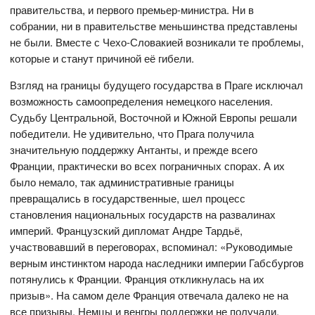
правительства, и первого премьер-министра. Ни в
собрании, ни в правительстве меньшинства представлены
не были. Вместе с Чехо-Словакией возникали те проблемы,
которые и станут причиной её гибели.
Взгляд на границы будущего государства в Праге исключал
возможность самоопределения немецкого населения.
Судьбу Центральной, Восточной и Южной Европы решали
победители. Не удивительно, что Прага получила
значительную поддержку Антанты, и прежде всего
Франции, практически во всех пограничных спорах. А их
было немало, так административные границы
превращались в государственные, шел процесс
становления национальных государств на развалинах
империй. Французский дипломат Андре Тардьё,
участвовавший в переговорах, вспоминал: «Руководимые
верным инстинктом народа наследники империи Габсбургов
потянулись к Франции. Франция откликнулась на их
призыв». На самом деле Франция отвечала далеко не на
все призывы. Немцы и венгры поддержки не получали.