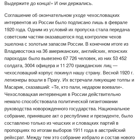
Выдержите до конца!» И они держались.
Соглашение об окончательном уходе чехословацких
интервентов из России было подписано лишь в феврале
1920 года. Одним из условий их пропуска стала передача
советским частям оказавшегося под контролем чехов
эшелона с золотым запасом России. В конечном итоге из
Владивостока на 36 американских, английских, японских
пароходах было вывезено 67 726 человек, из них 53 452
солдата, 3004 офицера и 11 270 гражданских лиц —
чехословацкий корпус покинул нашу страну. Весной 1920 г.
легионеры вошли в Прагу. Их встречали ликующие толпы и
Масарик, сказавший: «Те, кто пали, недаром воевали».
Чехословацкая интервенция в России действительно
немало способствовала политической гигантомании
руководства новорожденного государства. Национальное
собрание, принявшее акт о республике и президенте, было
составлено только из чешских и словацких партий в
пропорциях по итогам выборов 1911 года в австрийский
рейхсрат. Между тем это собрание избрало и состав нового