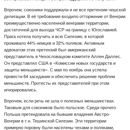
Впрочем, союзники поддержали и не все претензии чешской
делегации. В её требования входило отторжение от Венгрии
преимущественно населенной венграми территории,
достаточной для выхода ЧСР на границу с Югославией.
Прага хотела получить и всю Силезию, в которой
проживало 44% немцев и 32% поляков. Активным
адвокатом этих претензий был американский
представитель в Чехословацком комитете Аллен Даллес.
Он представлял США в «Комиссии новых государств и
защиты меньшинств». С мая по ноябрь она успела
провести 64 заседания и обеспечить решение проблем
меньшинств. Протесты их представителей при этом
игнорировались.
Впрочем, если речь не шла о полезных меньшинствах.
Таковым для союзников было польское. Среди прочего
Польша претендовала на бывшие владения Австро-
Венгрии в т.н. Тешинской Силезии. Эти территории
примерно поровну были населены чехами и поляками,