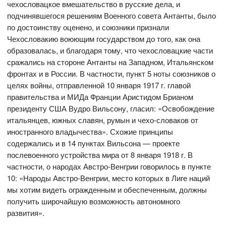
чехословацкое вмешательство в русские дела, и
подчинявшегося решениям Военного совета Антанты, было
по достоинству оценено, и союзники признали
Чехословакию воюющим государством до того, как она
образовалась, и благодаря тому, что чехословацкие части
сражались на стороне Антанты на Западном, Итальянском
фронтах и в России. В частности, пункт 5 ноты союзников о
целях войны, отправленной 10 января 1917 г. главой
правительства и МИДа Франции Аристидом Брианом
президенту США Вудро Вильсону, гласил: «Освобождение
итальянцев, южных славян, румын и чехо-словаков от
иностранного владычества». Схожие принципы
содержались и в 14 пунктах Вильсона — проекте
послевоенного устройства мира от 8 января 1918 г. В
частности, о народах Австро-Венгрии говорилось в пункте
10: «Народы Австро-Венгрии, место которых в Лиге наций
мы хотим видеть огражденным и обеспеченным, должны
получить широчайшую возможность автономного
развития».