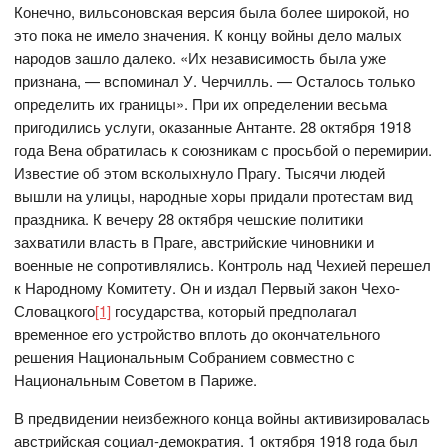
Конечно, вильсоновская версия была более широкой, но
это пока не имело значения. К концу войны дело малых
народов зашло далеко. «Их независимость была уже
признана, — вспоминал У. Черчилль. — Осталось только
определить их границы». При их определении весьма
пригодились услуги, оказанные Антанте. 28 октября 1918
года Вена обратилась к союзникам с просьбой о перемирии.
Известие об этом всколыхнуло Прагу. Тысячи людей
вышли на улицы, народные хоры придали протестам вид
праздника. К вечеру 28 октября чешские политики
захватили власть в Праге, австрийские чиновники и
военные не сопротивлялись. Контроль над Чехией перешел
к Народному Комитету. Он и издал Первый закон Чехо-
Словацкого
[1]
государства, который предполагал
временное его устройство вплоть до окончательного
решения Национальным Собранием совместно с
Национальным Советом в Париже.
В предвидении неизбежного конца войны активизировалась
австрийская социал-демократия. 1 октября 1918 года был