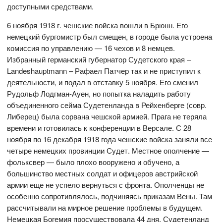
доступными средствами.
6 ноября 1918 г. чешские войска вошли в Брюнн. Его
немецкий бургомистр был смещен, в городе была устроена
комиссия по управлению — 16 чехов и 8 немцев.
Избранный германский губернатор Судетского края –
Landeshauptmann – Рафаел Патчер так и не приступил к
деятельности, и подал в отставку 5 ноября. Его сменил
Рудольф Лодгман-Ауен, но попытка наладить работу
объединенного сейма Судетенланда в Рейхенберге (совр.
Либерец) была сорвана чешской армией. Прага не теряла
времени и готовилась к конференции в Версале. С 28
ноября по 16 декабря 1918 года чешские войска заняли все
четыре немецких провинции Судет. Местное ополчение —
фольксвер — было плохо вооружено и обучено, а
большинство местных солдат и офицеров австрийской
армии еще не успело вернуться с фронта. Ополченцы не
особенно сопротивлялось, подчиняясь приказам Вены. Там
рассчитывали на мирное решение проблемы в будущем.
Немецкая Богемия просуществовала 44 дня, Судетенланд