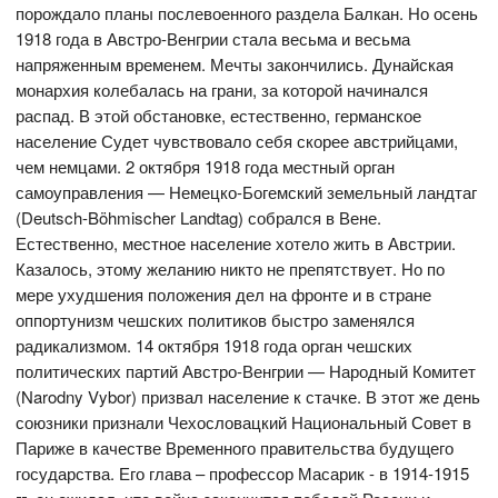
порождало планы послевоенного раздела Балкан. Но осень
1918 года в Австро-Венгрии стала весьма и весьма
напряженным временем. Мечты закончились. Дунайская
монархия колебалась на грани, за которой начинался
распад. В этой обстановке, естественно, германское
население Судет чувствовало себя скорее австрийцами,
чем немцами. 2 октября 1918 года местный орган
самоуправления — Немецко-Богемский земельный ландтаг
(Deutsch-Böhmischer Landtag) собрался в Вене.
Естественно, местное население хотело жить в Австрии.
Казалось, этому желанию никто не препятствует. Но по
мере ухудшения положения дел на фронте и в стране
оппортунизм чешских политиков быстро заменялся
радикализмом. 14 октября 1918 года орган чешских
политических партий Австро-Венгрии — Народный Комитет
(Narodny Vybor) призвал население к стачке. В этот же день
союзники признали Чехословацкий Национальный Совет в
Париже в качестве Временного правительства будущего
государства. Его глава – профессор Масарик - в 1914-1915