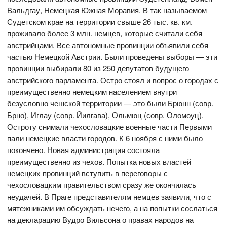
Вальдгау, Немецкая Южная Моравия. В так называемом
Судетском крае на территории свыше 26 тыс. кв. км.
проживало более 3 млн. немцев, которые считали себя
австрийцами. Все автономные провинции объявили себя
частью Немецкой Австрии. Были проведены выборы — эти
провинции выбирали 80 из 250 депутатов будущего
австрийского парламента. Остро стоял и вопрос о городах с
преимущественно немецким населением внутри
безусловно чешской территории — это были Брюнн (совр.
Брно), Иглау (совр. Йилгава), Ольмюц (совр. Оломоуц).
Остроту снимали чехословацкие военные части Первыми
пали немецкие власти городов. К 6 ноября с ними было
покончено. Новая администрация состояла
преимущественно из чехов. Попытка новых властей
немецких провинций вступить в переговоры с
чехословацким правительством сразу же окончилась
неудачей. В Праге представителям немцев заявили, что с
мятежниками им обсуждать нечего, а на попытки сослаться
на декларацию Вудро Вильсона о правах народов на