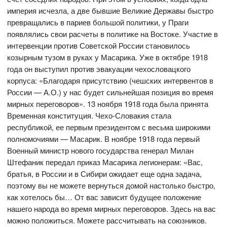
империя исчезла, а две бывшие Великие Державы быстро
превращались в париев большой политики, у Праги
появлялись свои расчеты в политике на Востоке. Участие в
интервенции против Советской России становилось
козырным тузом в руках у Масарика. Уже в октябре 1918
года он выступил против эвакуации чехословацкого
корпуса: «Благодаря присутствию (чешских интервентов в
России — А.О.) у нас будет сильнейшая позиция во время
мирных переговоров». 13 ноября 1918 года была принята
Временная конституция. Чехо-Словакия стала
республикой, ее первым президентом с весьма широкими
полномочиями — Масарик. В ноябре 1918 года первый
Военный министр нового государства генерал Милан
Штефаник передал приказ Масарика легионерам: «Вас,
братья, в России и в Сибири ожидает еще одна задача,
поэтому вы не можете вернуться домой настолько быстро,
как хотелось бы… От вас зависит будущее положение
нашего народа во время мирных переговоров. Здесь на вас
можно положиться. Можете рассчитывать на союзников.