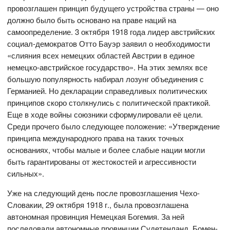
провозглашен принцип будущего устройства страны — оно
должно было быть основано на праве наций на
самоопределение. 3 октября 1918 года лидер австрийских
социал-демократов Отто Бауэр заявил о необходимости
«слияния всех немецких областей Австрии в единое
немецко-австрийское государство». На этих землях все
большую популярность набирал лозунг объединения с
Германией. Но декларации справедливых политических
принципов скоро столкнулись с политической практикой.
Еще в ходе войны союзники сформулировали её цели.
Среди прочего было следующее положение: «Утверждение
принципа международного права на таких точных
основаниях, чтобы малые и более слабые нации могли
быть гарантированы от жестокостей и агрессивности
сильных».
Уже на следующий день после провозглашения Чехо-
Словакии, 29 октября 1918 г., была провозглашена
автономная провинция Немецкая Богемия. За ней
последовали автономные провинции Судетенланд, Бомен-