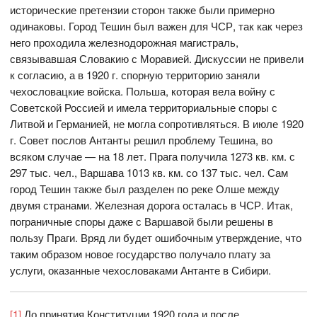
исторические претензии сторон также были примерно
одинаковы. Город Тешин был важен для ЧСР, так как через
него проходила железнодорожная магистраль,
связывавшая Словакию с Моравией. Дискуссии не привели
к согласию, а в 1920 г. спорную территорию заняли
чехословацкие войска. Польша, которая вела войну с
Советской Россией и имела территориальные споры с
Литвой и Германией, не могла сопротивляться. В июле 1920
г. Совет послов Антанты решил проблему Тешина, во
всяком случае — на 18 лет. Прага получила 1273 кв. км. с
297 тыс. чел., Варшава 1013 кв. км. со 137 тыс. чел. Сам
город Тешин также был разделен по реке Олше между
двумя странами. Железная дорога осталась в ЧСР. Итак,
пограничные споры даже с Варшавой были решены в
пользу Праги. Вряд ли будет ошибочным утверждение, что
таким образом новое государство получало плату за
услуги, оказанные чехословаками Антанте в Сибири.
[1]
До принятия Конституции 1920 года и после