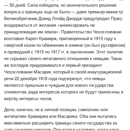
— 50 дней. Сила победила, но окончательного решения
вопроса о границах еще не было — даже премьер-министр
Великобритании Дэвид Ллойд-Джордж предупредил Прагу
воздержаться от желания «аннексировать не
принадлежащие им земли». Правительство Чехословакии
возглавил Карел Крамарж, приговоренный в 1915 году к
смертной казни по обвинению в измене (он был русофилом)
и проведший с 1915 по 1917 гг. в заключении. Этот политик
не скрывал своего негативного отношения к немцам. Таких
же взглядов придерживался и первый президент
Чехословакии Масарик, который в своей инаугурационной
речи 22 декабря 1918 года подчеркнул, что немцы
являются пришлым и чуждым для нового государства
элементом, ради интересов которого не будут принесены в
жертву интересы чехов.
Дело, конечно, не в личной позиции, симпатиях или
антипатиях Крамаржа или Масарика. Оба они пытались
максимально расширить границы своего государства за
счет соседних народов. При этом в условиях, когда одна