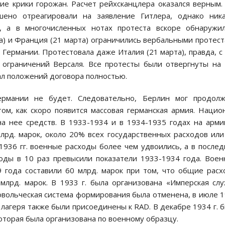
ие крики горожан. Расчет рейхсканцлера оказался верным.
но отреагировали на заявление Гитлера, однако ника
 а в многочисленных нотах протеста вскоре обнаружил
та) и Франция (21 марта) ограничились вербальными протес
 Германии. Протестовала даже Италия (21 марта), правда, с
т ограничений Версаля. Все протесты были отвергнуты на
дал положений договора полностью.
рмании не будет. Следовательно, Берлин мог продолж
ом, как скоро появится массовая германская армия. Нацио
на нее средств. В 1933-1934 и в 1934-1935 годах на арм
лрд. марок, около 20% всех государственных расходов ил
1936 гг. военные расходы более чем удвоились, а в после
ды в 10 раз превысили показатели 1933-1934 года. Вое
9 года составили 60 млрд. марок при том, что общие рас
млрд. марок. В 1933 г. была организована «Имперская сл
бровольческая система формирования была отменена, в июле 
о лагеря также были присоединены к RAD. В декабре 1934 г. 
оторая была организована по военному образцу.