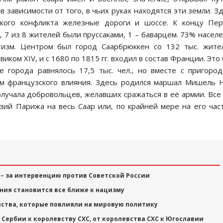
 зависимости от того, в чьих руках находятся эти земли. З
ского конфликта железные дороги и шоссе. К концу Пер
, 7 из 8 жителей были пруссаками, 1 – баварцем. 73% насел
тизм. Центром был город Саарбрюккен со 132 тыс. жите
ом XIV, и с 1680 по 1815 гг. входил в состав Франции. Это
е города равнялось 17,5 тыс. чел., но вместе с пригоро
ом французского влияния. Здесь родился маршал Мишель 
учала добровольцев, желавших сражаться в её армии. Все
ий Парижа на весь Саар или, по крайней мере на его час
– за интервенцию против Советской России
ания становится все ближе к нацизму
ийства, которые повлияли на мировую политику
От Сербии к королевству СХС, от королевства СХС к Югославии