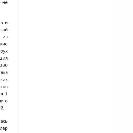
е не
ов и
ной
и из
кие
двух
еция
 300
Явка
ьких
иков
л. 1
ли о
й.
лась
тлер