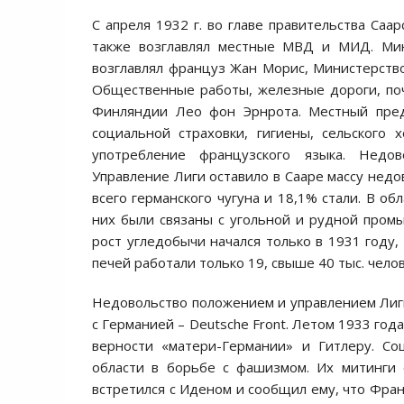
С апреля 1932 г. во главе правительства Са
также возглавлял местные МВД и МИД. Мин
возглавлял француз Жан Морис, Министерство
Общественные работы, железные дороги, поч
Финляндии Лео фон Эрнрота. Местный предс
социальной страховки, гигиены, сельского 
употребление французского языка. Недо
Управление Лиги оставило в Сааре массу недо
всего германского чугуна и 18,1% стали. В о
них были связаны с угольной и рудной пром
рост угледобычи начался только в 1931 году
печей работали только 19, свыше 40 тыс. чел
Недовольство положением и управлением Лиг
с Германией – Deutsche Front. Летом 1933 года
верности «матери-Германии» и Гитлеру. Со
области в борьбе с фашизмом. Их митинги 
встретился с Иденом и сообщил ему, что Фран