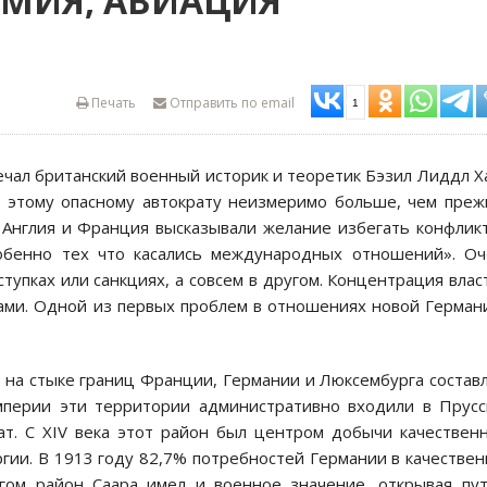
РМИЯ, АВИАЦИЯ
Печать
Отправить по email
1
ечал британский военный историк и теоретик Бэзил Лиддл Х
и этому опасному автократу неизмеримо больше, чем пре
 Англия и Франция высказывали желание избегать конфлик
обенно тех что касались международных отношений». Оч
ступках или санкциях, а совсем в другом. Концентрация влас
ами. Одной из первых проблем в отношениях новой Герман
 на стыке границ Франции, Германии и Люксембурга состав
 империи эти территории административно входили в Прус
т. С XIV века этот район был центром добычи качествен
ургии. В 1913 году 82,7% потребностей Германии в качестве
ргом район Саара имел и военное значение, открывая пу