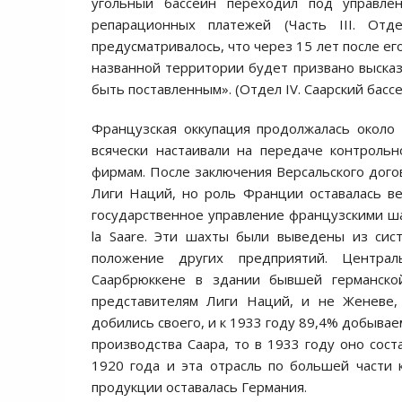
угольный бассейн переходил под управл
репарационных платежей (Часть III. Отде
предусматривалось, что через 15 лет после е
названной территории будет призвано высказ
быть поставленным». (Отдел IV. Саарский бассе
Французская оккупация продолжалась около 
всячески настаивали на передаче контроль
фирмам. После заключения Версальского дого
Лиги Наций, но роль Франции оставалась в
государственное управление французскими шахт
la Saare. Эти шахты были выведены из сис
положение других предприятий. Централ
Саарбрюккене в здании бывшей германско
представителям Лиги Наций, и не Женеве
добились своего, и к 1933 году 89,4% добывае
производства Саара, то в 1933 году оно со
1920 года и эта отрасль по большей части
продукции оставалась Германия.