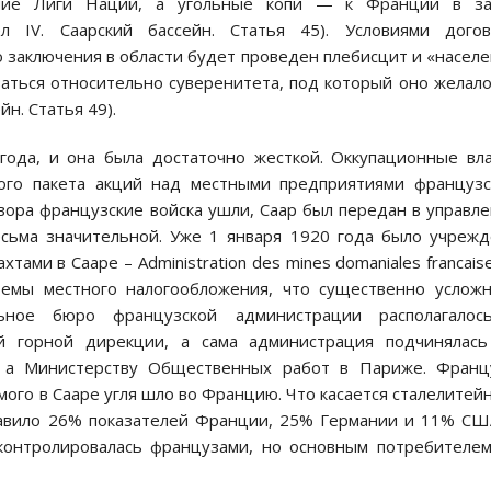
ение Лиги Наций, а угольные копи — к Франции в за
л IV. Саарский бассейн. Статья 45). Условиями догов
го заключения в области будет проведен плебисцит и «насел
аться относительно суверенитета, под который оно желал
йн. Статья 49).
года, и она была достаточно жесткой. Оккупационные вл
ного пакета акций над местными предприятиями француз
вора французские войска ушли, Саар был передан в управл
есьма значительной. Уже 1 января 1920 года было учреж
ами в Сааре – Administration des mines domaniales francais
темы местного налогообложения, что существенно услож
ьное бюро французской администрации располагалос
й горной дирекции, а сама администрация подчинялась
, а Министерству Общественных работ в Париже. Франц
мого в Сааре угля шло во Францию. Что касается сталелитей
ставило 26% показателей Франции, 25% Германии и 11% СШ
 контролировалась французами, но основным потребителе