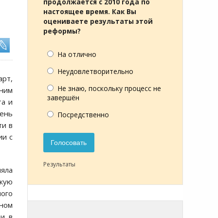
продолжается с 2010 года по
настоящее время. Как Вы
оцениваете результаты этой
реформы?
На отлично
Неудовлетворительно
арт,
Не знаю, поскольку процесс не
жним
завершён
та и
ень
Посредственно
ти в
ии с
Голосовать
Результаты
ляла
скую
ного
нном
ти в