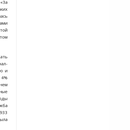
 «За
ких
ась
тами
 той
 том
ать
нал-
ию и
и 4%
днем
нные
ходы
ужба
1933
была