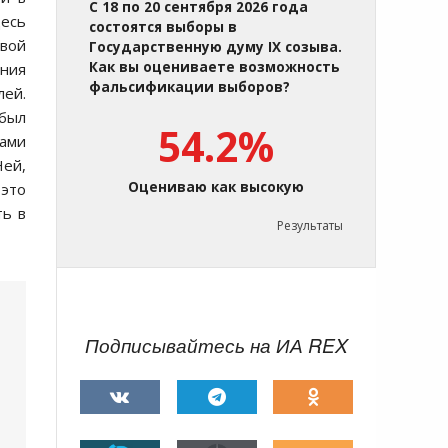
С 18 по 20 сентября 2026 года
десь
состоятся выборы в
вой
Государственную думу IX созыва.
Как вы оцениваете возможность
ения
фальсификации выборов?
лей.
 был
54.2%
дами
Ней,
Оцениваю как высокую
 это
ть в
Результаты
Подписывайтесь на ИА REX