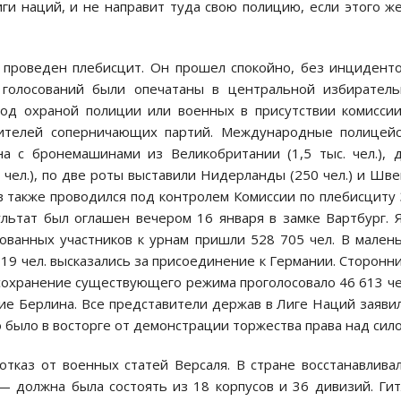
ги наций, и не направит туда свою полицию, если этого ж
л проведен плебисцит. Он прошел спокойно, без инцидент
 голосований были опечатаны в центральной избиратель
под охраной полиции или военных в присутствии комисси
вителей соперничающих партий. Международные полицейс
на с бронемашинами из Великобритании (1,5 тыс. чел.), 
. чел.), по две роты выставили Нидерланды (250 чел.) и Шв
осов также проводился под контролем Комиссии по плебисциту
льтат был оглашен вечером 16 января в замке Вартбург. 
ованных участников к урнам пришли 528 705 чел. В мален
119 чел. высказались за присоединение к Германии. Сторонн
 сохранение существующего режима проголосовало 46 613 че
ние Берлина. Все представители держав в Лиге Наций заяви
 было в восторге от демонстрации торжества права над сило
отказ от военных статей Версаля. В стране восстанавлива
— должна была состоять из 18 корпусов и 36 дивизий. Ги