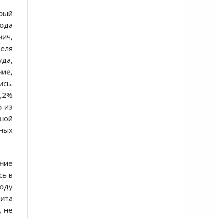
орый
ода
чич,
теля
уда,
ние,
сь.
3,2%
% из
ьшой
нных
ение
сь в
боду
цита
, не