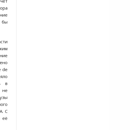
чет
ора
ение
о бы
асти
ским
ение
дено
e de
няло
ь в
 не
узы
ного
А. С
м её