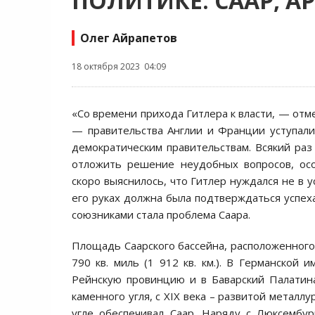
ПОЛИТИКЕ. СААР, А
Олег Айрапетов
18 октября 2023 04:09
«Со времени прихода Гитлера к власти, — отм
— правительства Англии и Франции уступал
демократическим правительствам. Всякий раз
отложить решение неудобных вопросов, ос
скоро выяснилось, что Гитлер нуждался не в у
его руках должна была подтверждаться успех
союзниками стала проблема Саара.
Площадь Саарского бассейна, расположенного
790 кв. миль (1 912 кв. км.). В Германской
Рейнскую провинцию и в Баварский Палатина
каменного угля, с XIX века – развитой металл
угле обеспечивал Саар. Наряду с Люксембу