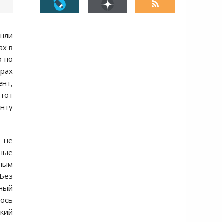
ошли
ах в
о по
орах
ент,
Этот
енту
о не
ьные
ным
 Без
нный
лось
ский