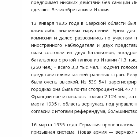
предпримет никаких действий без санкции Ли
сделают Великобритания и Италия.
13 января 1935 года в Саарской области бы
каких-либо значимых нарушений. Урны для
комиссии и далее развозились по участкам 
иностранного наблюдателя и двух предста
силы состояли из двух батальонов, эскадро
батальонов с ротой танков из Италии (1,3 тыс
(250 чел.) – всего 3,3 тыс. чел. Подсчет гол
представителями из нейтральных стран. Резу
была очень высокой. Из 539 541 зарегистрир
городках она была почти стопроцентной. 477 
Франции насчитывалось только 2 124 чел., за
марта 1935 г. область вернулась под управле
согласии с итогами референдума, большинство
16 марта 1935 года Германия провозгласила 
призывная система. Новая армия — вермахт 