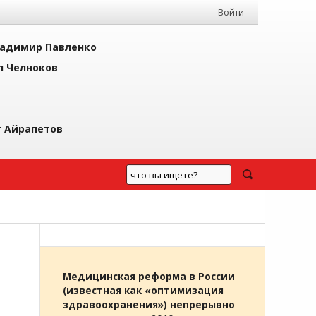
Войти
адимир Павленко
л Челноков
г Айрапетов
Медицинская реформа в России
(известная как «оптимизация
здравоохранения») непрерывно