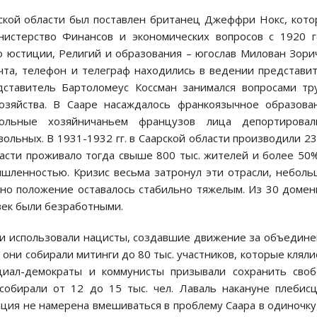
арской области был поставлен британец Джеффри Нокс, кот
истерство Финансов и экономических вопросов с 1920 г
 юстиции, Религий и образования – югослав Милован Зори
та, телефон и телеграф находились в ведении представи
тавитель Бартоломеус Коссман занимался вопросами тр
хозяйства. В Сааре насаждалось франкоязычное образова
вольные хозяйничаньем французов лица депортировали
вольных. В 1931-1932 гг. в Саарской области производили 2
бласти проживало тогда свыше 800 тыс. жителей и более 50
ышленностью. Кризис весьма затронул эти отрасли, небол
, но положение оставалось стабильно тяжелым. Из 30 доме
овек были безработными.
и использовали нацисты, создавшие движение за объедин
 они собирали митинги до 80 тыс. участников, которые кляли
циал-демократы и коммунисты призывали сохранить сво
собирали от 12 до 15 тыс. чел. Лаваль накануне плебис
ция не намерена вмешиваться в проблему Саара в одиночку