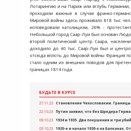
Лотарингию и на Париж или вглубь Германии, в
проходили важные в случае франко-герман
Мировой войны здесь проживало 818 тыс. чел.
исповедовали католицизм, 26% - протестан
Небольшой город Саар-Луи был основан Людовик
второй политический центр Саара, населени
доходило до 40 тыс. Саар-Луи был и центр
отсюда вплоть до Мировой войны Франция пол
стало одним из внешних поводов для претенз
границах 1814 года.
БУДЬТЕ В КУРСЕ
27.11.23
Становление Чехословакии. Границы 
22.10.23
Путин заявил, что без Шредера Герм
09.10.23
1934 и 1935. Два покушения и три уб
03.10.23
1920-е и начало 1930-х на Балканах. 