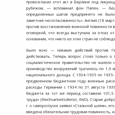
провозгласил этот акт в Берлине под ликующ
рубежом, — вспоминал фон Папен, — беше
определенных шагов предпринято не было,
заметная несогласованность». Англия (18 мар
против восстановления воинской повинности в
оговоркой, что всегда выступала за отказ о
основании, что никто из этих стран не соблю
Было ясно — никаких действий против Ге
действовать. Теперь вопрос стоял только о т
социалистическое правительство не жалело 
производство вооружений тратилось по 1,9 м
национального дохода. С 1934-1935 по 1935-
предвоенном бюджетном году военные расхо
расходы Германии с 1934 по 31 августа 193
бюджета за тот же период составили 101,5 
труда» (Reichsarbeitsdienst, RAD). Старая до
г. о самороспуске заявил «Стальной шлем», ег
введена обязательная трудовая повинность, к