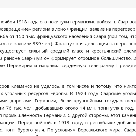
оября 1918 года его покинули германские войска, в Саар в
озвращение» региона в лоно Франции, заявив на переговор
ьба от 150-тыс. французского населения Саара (при том, чт
 языке заявили 339 чел.). Французская делегация на перегов
 существует сильный средний класс и крестьянский элем
В районе Саар-Луи он формирует огромное большинство. 
осле Перемирия и направил сердечную телеграмму Презид
ров Клемансо не удалось, в том числе и потому, что никт
х угольных ресурсов Европы. В 1924 году Саарские угол
ыми дорогами Германии, были крупнейшим государствен
и 76 тыс. чел., добывавших около 14 млн. тонн угля в год.
ая промышленность Германии. С другой стороны, этот каме
анции. Перед войной, в 1913 году, в республике добыва
. тонн бурого угля. По условиям Версальского мира, Саар