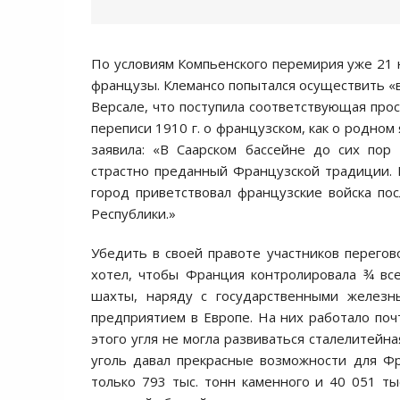
По условиям Компьенского перемирия уже 21 н
французы. Клемансо попытался осуществить «в
Версале, что поступила соответствующая прос
переписи 1910 г. о французском, как о родном
заявила: «В Саарском бассейне до сих пор
страстно преданный Французской традиции. 
город приветствовал французские войска п
Республики.»
Убедить в своей правоте участников перегово
хотел, чтобы Франция контролировала ¾ все
шахты, наряду с государственными железн
предприятием в Европе. На них работало почт
этого угля не могла развиваться сталелитейн
уголь давал прекрасные возможности для Фр
только 793 тыс. тонн каменного и 40 051 тыс