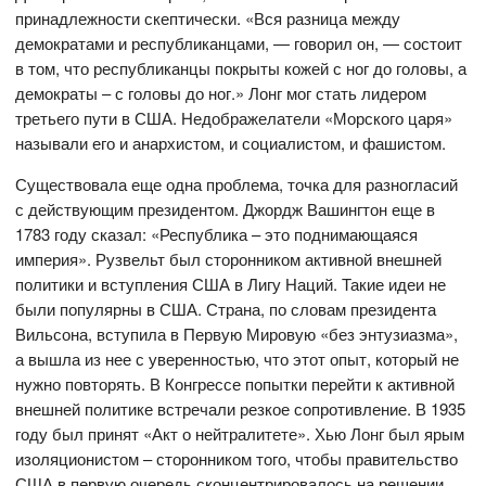
принадлежности скептически. «Вся разница между
демократами и республиканцами, — говорил он, — состоит
в том, что республиканцы покрыты кожей с ног до головы, а
демократы – с головы до ног.» Лонг мог стать лидером
третьего пути в США. Недображелатели «Морского царя»
называли его и анархистом, и социалистом, и фашистом.
Существовала еще одна проблема, точка для разногласий
с действующим президентом. Джордж Вашингтон еще в
1783 году сказал: «Республика – это поднимающаяся
империя». Рузвельт был сторонником активной внешней
политики и вступления США в Лигу Наций. Такие идеи не
были популярны в США. Страна, по словам президента
Вильсона, вступила в Первую Мировую «без энтузиазма»,
а вышла из нее с уверенностью, что этот опыт, который не
нужно повторять. В Конгрессе попытки перейти к активной
внешней политике встречали резкое сопротивление. В 1935
году был принят «Акт о нейтралитете». Хью Лонг был ярым
изоляционистом – сторонником того, чтобы правительство
США в первую очередь сконцентрировалось на решении