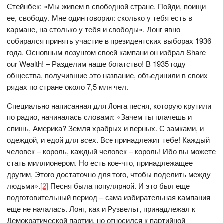
Стейнбек: «Мы живем в свободной стране. Пойди, поищи
ее, свободу. Мне один говорил: сколько у тебя есть в
кармане, на столько у тебя и свободы». Лонг явно
собирался принять участие в президентских выборах 1936
года. Основным лозунгом своей кампани он избрал Share
our Wealth! – Разделим наше богатство! В 1935 году
общества, получившие это название, объединили в своих
рядах по стране около 7,5 млн чел.
Cпециально написанная для Лонга песня, которую крутили
по радио, начиналась словами: «Зачем ты плачешь и
спишь, Америка? Земля храбрых и верных. С замками, и
одеждой, и едой для всех. Все принадлежит тебе! Каждый
человек – король, каждый человек – король! Ибо вы можете
стать миллионером. Но есть кое-что, принадлежащее
другим, Этого достаточно для того, чтобы поделить между
людьми».
[2]
Песня была популярной. И это был еще
подготовительный период – сама избирательная кампания
еще не началась. Лонг, как и Рузвельт, принадлежал к
Демократической партии, но относился к партийной