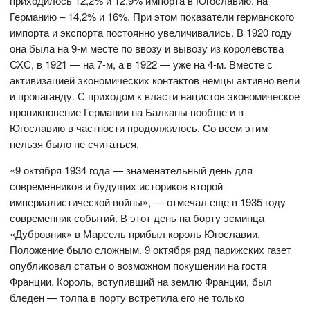
приходилось 12,2% и 12,9% импорта в Югославию, на
Германию – 14,2% и 16%. При этом показатели германского
импорта и экспорта постоянно увеличивались. В 1920 году
она была на 9-м месте по ввозу и вывозу из королевства
СХС, в 1921 — на 7-м, а в 1922 — уже на 4-м. Вместе с
активизацией экономических контактов немцы активно вели
и пропаганду. С приходом к власти нацистов экономическое
проникновение Германии на Балканы вообще и в
Югославию в частности продолжилось. Со всем этим
нельзя было не считаться.
«9 октября 1934 года — знаменательный день для
современников и будущих историков второй
империалистической войны», — отмечал еще в 1935 году
современник событий. В этот день на борту эсминца
«Дубровник» в Марсель прибыл король Югославии.
Положение было сложным. 9 октября ряд парижских газет
опубликовал статьи о возможном покушении на гостя
Франции. Король, вступивший на землю Франции, был
бледен — толпа в порту встретила его не только