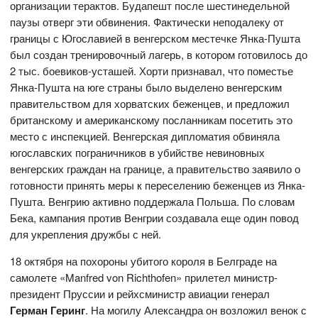
организации терактов. Будапешт после шестинедельной
паузы отверг эти обвинения. Фактически неподалеку от
границы с Югославией в венгерском местечке Янка-Пушта
был создан тренировочный лагерь, в котором готовилось до
2 тыс. боевиков-усташей. Хорти признавал, что поместье
Янка-Пушта на юге страны было выделено венгерским
правительством для хорватских беженцев, и предложил
британскому и американскому посланникам посетить это
место с инспекцией. Венгерская дипломатия обвиняла
югославских пограничников в убийстве невиновных
венгерских граждан на границе, а правительство заявило о
готовности принять меры к переселению беженцев из Янка-
Пушта. Венгрию активно поддержала Польша. По словам
Бека, кампания против Венгрии создавала еще один повод
для укрепления дружбы с ней.
18 октября на похороны убитого короля в Белграде на
самолете «Manfred von Richthofen» прилетел министр-
президент Пруссии и рейхсминистр авиации генерал
Герман Геринг
. На могилу Александра он возложил венок с