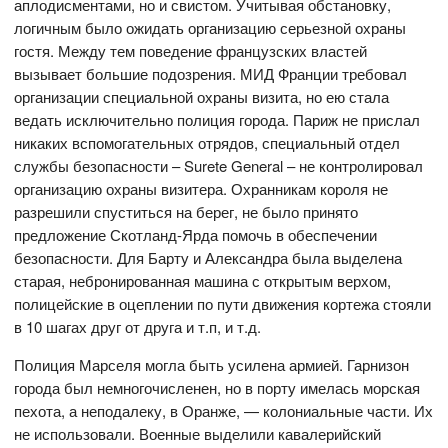
аплодисментами, но и свистом. Учитывая обстановку,
логичным было ожидать организацию серьезной охраны
гостя. Между тем поведение французских властей
вызывает большие подозрения. МИД Франции требовал
организации специальной охраны визита, но ею стала
ведать исключительно полиция города. Париж не прислал
никаких вспомогательных отрядов, специальный отдел
службы безопасности – Surete General – не контролировал
организацию охраны визитера. Охранникам короля не
разрешили спуститься на берег, не было принято
предложение Скотланд-Ярда помочь в обеспечении
безопасности. Для Барту и Александра была выделена
старая, небронированная машина с открытым верхом,
полицейские в оцеплении по пути движения кортежа стояли
в 10 шагах друг от друга и т.п, и т.д.
Полиция Марселя могла быть усилена армией. Гарнизон
города был немногочисленен, но в порту имелась морская
пехота, а неподалеку, в Оранже, — колониальные части. Их
не использовали. Военные выделили кавалерийский