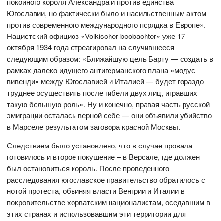
покойного короля Александра и против единства
Югославии, но фактически было и насильственным актом
против современного международного порядка в Европе».
Нацистский официоз «Volkischer beobachter» уже 17
октября 1934 года отреагировал на случившееся
следующим образом: «Ближайшую цель Барту — создать в
рамках далеко идущего антигерманского плана «модус
вивенди» между Югославией и Италией — будет гораздо
труднее осуществить после гибели двух лиц, игравших
такую большую роль». Ну и конечно, правая часть русской
эмиграции осталась верной себе — они объявили убийство
в Марселе результатом заговора красной Москвы.
Следствием было установлено, что в случае провала
готовилось и второе покушение – в Версале, где должен
был остановиться король. После проведенного
расследования югославское правительство обратилось с
нотой протеста, обвиняя власти Венгрии и Италии в
покровительстве хорватским националистам, оседавшим в
этих странах и использовавшим эти территории для