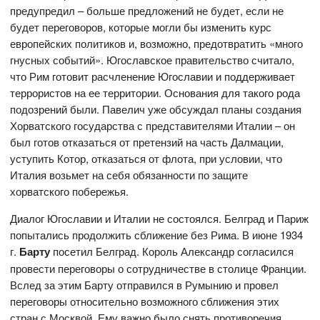
предупредил – больше предложений не будет, если не
будет переговоров, которые могли бы изменить курс
европейских политиков и, возможно, предотвратить «много
гнусных событий». Югославское правительство считало,
что Рим готовит расчленение Югославии и поддерживает
террористов на ее территории. Основания для такого рода
подозрений были. Павелич уже обсуждал планы создания
Хорватского государства с представителями Италии – он
был готов отказаться от претензий на часть Далмации,
уступить Котор, отказаться от флота, при условии, что
Италия возьмет на себя обязанности по защите
хорватского побережья.
Диалог Югославии и Италии не состоялся. Белград и Париж
попытались продолжить сближение без Рима. В июне 1934
г.
Барту
посетил Белград. Король Александр согласился
провести переговоры о сотрудничестве в столице Франции.
Вслед за этим Барту отправился в Румынию и провел
переговоры относительно возможного сближения этих
стран с Москвой. Ему важно было снять противоречия