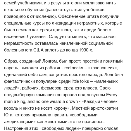
семей учебниками, и в результате они могли закончить
школьное обучение (ранее отсутствие учебников
приводило к отчислению). Обеспечение штата получили
специальные курсы по ликвидации неграмотных, которые
было немало как среди цветного, так и среди белого
населения Луизианы. Следует отметить, что массовая
неграмотность оставалась неизлеченной социальной
болезнью юга США вплоть до конца 1930-х.
Образ, созданный Лонгом, был прост: простой и понятный
парень, выходец из работяг - red necks – «красношеих»,
сделавший себя сам, защитник простого народа. Лонг был
фантастически популярен среди little folks – «маленьких
людей», рабочих, фермеров, среднего класса. Свою
предвыборную кампанию он провел под лозунгом Every
man a king, and no one wears a crown - «Каждый человек
король и никто не носит корону». Местной аристократии
Юга, которая привыкла править «свободными
американцами» как животными это не нравилось.
Настроения этих «свободных людей» прекрасно описал