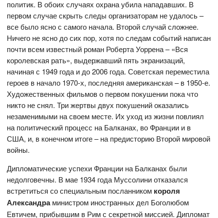
политик. В обоих случаях охрана убила нападавших. В
первом случае скрыть следы организаторам не удалось –
все было ясно с самого начала. Второй случай сложнее.
Ничего не ясно до сих пор, хотя по следам событий написан
почти всем известный роман Роберта Уоррена – «Вся
королевская рать», выдержавший пять экранизаций,
начиная с 1949 года и до 2006 года. Советская переместила
героев в начало 1970-х, последняя американская – в 1950-е.
Художественных фильмов о первом покушении пока что
никто не снял. Три жертвы двух покушений оказались
незаменимыми на своем месте. Их уход из жизни повлиял
на политический процесс на Балканах, во Франции и в
США, и, в конечном итоге – на предисторию Второй мировой
войны.
Дипломатические успехи Франции на Балканах были
недолговечны. В мае 1934 года Муссолини отказался
встретиться со специальным посланником
короля
Александра
министром иностранных дел Боголюбом
Евтичем, прибывшим в Рим с секретной миссией. Дипломат