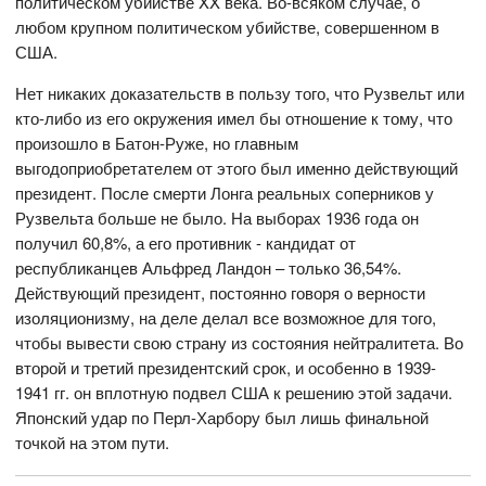
политическом убийстве XX века. Во-всяком случае, о
любом крупном политическом убийстве, совершенном в
США.
Нет никаких доказательств в пользу того, что Рузвельт или
кто-либо из его окружения имел бы отношение к тому, что
произошло в Батон-Руже, но главным
выгодоприобретателем от этого был именно действующий
президент. После смерти Лонга реальных соперников у
Рузвельта больше не было. На выборах 1936 года он
получил 60,8%, а его противник - кандидат от
республиканцев Альфред Ландон – только 36,54%.
Действующий президент, постоянно говоря о верности
изоляционизму, на деле делал все возможное для того,
чтобы вывести свою страну из состояния нейтралитета. Во
второй и третий президентский срок, и особенно в 1939-
1941 гг. он вплотную подвел США к решению этой задачи.
Японский удар по Перл-Харбору был лишь финальной
точкой на этом пути.