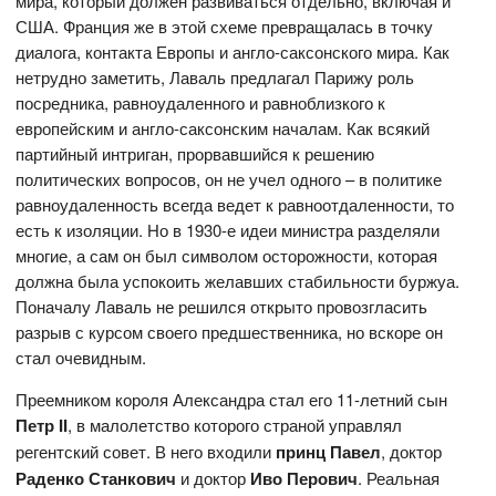
мира, который должен развиваться отдельно, включая и
США. Франция же в этой схеме превращалась в точку
диалога, контакта Европы и англо-саксонского мира. Как
нетрудно заметить, Лаваль предлагал Парижу роль
посредника, равноудаленного и равноблизкого к
европейским и англо-саксонским началам. Как всякий
партийный интриган, прорвавшийся к решению
политических вопросов, он не учел одного – в политике
равноудаленность всегда ведет к равноотдаленности, то
есть к изоляции. Но в 1930-е идеи министра разделяли
многие, а сам он был символом осторожности, которая
должна была успокоить желавших стабильности буржуа.
Поначалу Лаваль не решился открыто провозгласить
разрыв с курсом своего предшественника, но вскоре он
стал очевидным.
Преемником короля Александра стал его 11-летний сын
Петр II
, в малолетство которого страной управлял
регентский совет. В него входили
принц Павел
, доктор
Раденко Станкович
и доктор
Иво Перович
. Реальная