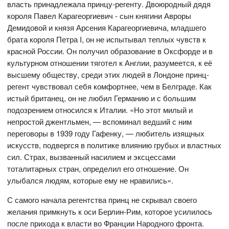
власть принадлежала принцу-регенту. Двоюродный дядя
короля Павел Карагеоргиевич - сын княгини Авроры
Демидовой и князя Арсения Карагеоргиевича, младшего
брата короля Петра I, он не испытывал теплых чувств к
красной России. Он получил образование в Оксфорде и в
культурном отношении тяготел к Англии, разумеется, к её
высшему обществу, среди этих людей в Лондоне принц-
регент чувствовал себя комфортнее, чем в Белграде. Как
истый британец, он не любил Германию и с большим
подозрением относился к Италии. «Но этот милый и
непростой джентльмен, — вспоминал ведший с ним
переговоры в 1939 году Гафенку, — любитель изящных
искусств, подвергся в политике влиянию грубых и властных
сил. Страх, вызванный насилием и эксцессами
тоталитарных стран, определил его отношение. Он
улыбался людям, которые ему не нравились».
С самого начала регентства принц не скрывал своего
желания примкнуть к оси Берлин-Рим, которое усилилось
после прихода к власти во Франции Народного фронта.