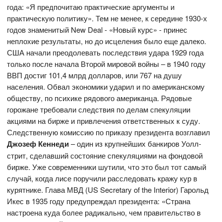
года: «Я предпочитаю практические аргументы и
практическую политику». Тем не менее, к середине 1930-х
годов знаменитый New Deal - «Новый курс» - принес
неплохие результаты, но до исцеления было еще далеко.
США начали преодолевать последствия удара 1929 года
только после начала Второй мировой войны – в 1940 году
ВВП достиг 101,4 млрд долларов, или 767 на душу
населения. Обвал экономики ударил и по американскому
обществу, по психике рядового американца. Рядовые
горожане требовали следствия по делам спекуляции
акциями на бирже и привлечения ответственных к суду.
Следственную комиссию по приказу президента возглавил
Джозеф Кеннеди
– один из крупнейших банкиров Уолл-
стрит, сделавший состояние спекуляциями на фондовой
бирже. Уже современники шутили, что это был тот самый
случай, когда лисе поручили расследовать кражу кур в
курятнике. Глава МВД (US Secretary of the Interior) Гарольд
Икес в 1935 году предупреждал президента: «Страна
настроена куда более радикально, чем правительство в