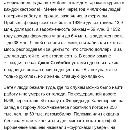
американцев: «Два автомобиля в каждом гараже и курица в
каждой кастрюле!» Менее чем через год миллионы людей
потеряли работу в городах, разорялись и фермеры.
Прибыль фермерских хозяйств в 1929 году составила 13,9
млн. долларов, а задолженность банкам – 59 млн. В 1932
году доходы фермеров упали до 6,4 млн., а задолженность
– до 38 млн. Людей сгоняли с земли, они забивали скот на
мясо, распродавали за центы то, что стоило доллары и за
доллар-другой то, что стоило сотню. В своем романе
«Гроздья гнева»
Джон Стейнбек
устами одного из таких
продавцов описал происходящее так: «Вы покупаете не
только рухлядь, но и жизнь, ставшую рухлядью».
Затем люди бежали туда, где по слухам можно было найти
работу и не умереть от голода. По федеральной дороге
№66, пересекавшей страну от Флориды до Калифорнии, на
запад в сторону Лос-Анджелеса покатился поток из 250
тыс. чел. на 50 тыс. автомобилях. Поломка или нехватка
бензина могли закончиться для мигрантов катастрофой.
Брошенные машины называли «фургонами Гувера», на