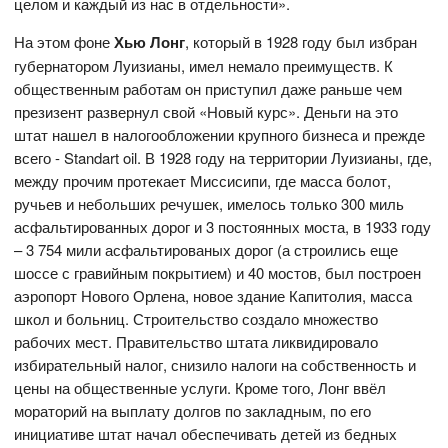
целом и каждый из нас в отдельности».
На этом фоне
Хью Лонг
, который в 1928 году был избран
губернатором Луизианы, имел немало преимуществ. К
общественным работам он приступил даже раньше чем
презизент развернул свой «Новый курс». Деньги на это
штат нашел в налогообложении крупного бизнеса и прежде
всего - Standart oil. В 1928 году на территории Луизианы, где,
между прочим протекает Миссисипи, где масса болот,
ручьев и небольших речушек, имелось только 300 миль
асфальтированных дорог и 3 постоянных моста, в 1933 году
– 3 754 мили асфальтированых дорог (а строились еще
шоссе с гравийным покрытием) и 40 мостов, был построен
аэропорт Нового Орлена, новое здание Капитолия, масса
школ и больниц. Строительство создало множество
рабочих мест. Правительство штата ликвидировало
избирательный налог, снизило налоги на собственность и
цены на общественные услуги. Кроме того, Лонг ввёл
мораторий на выплату долгов по закладным, по его
инициативе штат начал обеспечивать детей из бедных