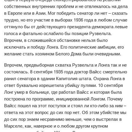
собственных внутренних проблем и не отвлекалось на дела
в Европе или в Азии. Мог победить сенатор ли нет – сказать
трудно, но его участие в выборах 1936 года в любом случае
оттянуло бы от действующего президента-демократа левые
голоса и фатально ослабило бы позиции Рузвельта.
Впрочем, в сложившейся обстановке нельзя было
исключать и победу Лонга. Его политические амбиции, его
желание стать хозяином Белого Дома были очевидными.
Впрочем, предвыборная схватка Рузвельта и Лонга так и не
состоялась. 8 сентября 1935 года доктор Вайсс смертельно
ранил сенатора в здании Капитолия штата. Охрана Лонга в
ответ буквально изрешетила убийцу пулями. 10 сентября
Лонг умер в больнице, где работал Вайсс и которая была
построена по программе, инициированной Лонгом. Почему
Вайсс пошел на этот поступок и стоял ли кто-либо за ним –
ответа на этот вопрос до сих пор нет. Об этом убийстве мы
до сих пор знаем несравнимо меньше, чем о выстрелах в
Марселе, как, наверное и о любом другом крупном