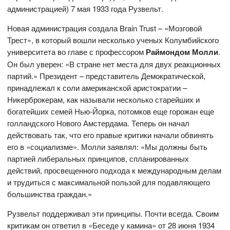
администрацией) 7 мая 1933 года Рузвельт.
Новая администрация создала Brain Trust – «Мозговой
Трест», в который вошли несколько ученых Колумбийского
университета во главе с профессором
Раймондом Молли
.
Он был уверен: «В стране нет места для двух реакционных
партий.» Президент – представитель Демократической,
принадлежал к соли американской аристократии –
Никерброкерам, как называли несколько старейших и
богатейших семей Нью-Йорка, потомков еще горожан еще
голландского Нового Амстердама. Теперь он начал
действовать так, что его правые критики начали обвинять
его в «социализме». Молли заявлял: «Мы должны быть
партией либеральных принципов, спланированных
действий, просвещенного подхода к международным делам
и трудиться с максимальной пользой для подавляющего
большинства граждан.»
Рузвельт поддерживал эти принципы. Почти всегда. Своим
критикам он ответил в «Беседе у камина» от 28 июня 1934