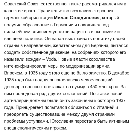
Советский Союз, естественно, также рассматривался им в
качестве врага. Правительство возглавил сторонник
германской ориентации
Милан Стоядинович
, который
получил образование в Германии и находился под
сильнейшим влиянием успехов нацистов в экономике и
внешней политике. Он начал выстраивать политику своей
страны в направлении, желательном для Берлина, пытался
создать собственное движение, на собраниях которого его
называли вождем – Voda. Новые власти королевства
интенсифицировали меры по модернизации армии.
Впрочем, в 1935 году этого еще не было заметно. В декабре
1935 года был подписан югославско-чехословацкий
договор о военных поставках на сумму в 450 млн. крон. За
ним последовал ряд других соглашений. Поставки новой
артиллерии должны были быть закончены к октябрю 1937
года. Принц-регент попытался сблизиться с Италией и
преодолеть существовавшие между двумя странами
проблемы уступками. Югославия перестала быть активным
внешнеполитическим игроком.