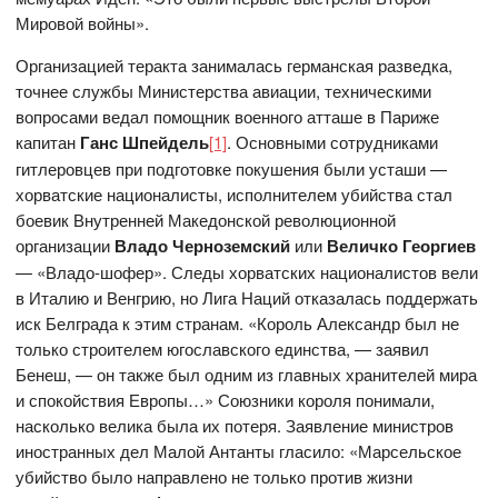
Мировой войны».
Организацией теракта занималась германская разведка,
точнее службы Министерства авиации, техническими
вопросами ведал помощник военного атташе в Париже
капитан
Ганс Шпейдель
[1]
. Основными сотрудниками
гитлеровцев при подготовке покушения были усташи —
хорватские националисты, исполнителем убийства стал
боевик Внутренней Македонской революционной
организации
Владо Черноземский
или
Величко Георгиев
— «Владо-шофер». Следы хорватских националистов вели
в Италию и Венгрию, но Лига Наций отказалась поддержать
иск Белграда к этим странам. «Король Александр был не
только строителем югославского единства, — заявил
Бенеш, — он также был одним из главных хранителей мира
и спокойствия Европы…» Союзники короля понимали,
насколько велика была их потеря. Заявление министров
иностранных дел Малой Антанты гласило: «Марсельское
убийство было направлено не только против жизни