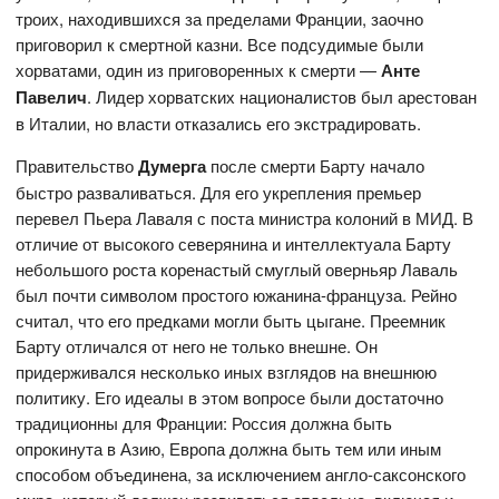
троих, находившихся за пределами Франции, заочно
приговорил к смертной казни. Все подсудимые были
хорватами, один из приговоренных к смерти —
Анте
Павелич
. Лидер хорватских националистов был арестован
в Италии, но власти отказались его экстрадировать.
Правительство
Думерга
после смерти Барту начало
быстро разваливаться. Для его укрепления премьер
перевел Пьера Лаваля с поста министра колоний в МИД. В
отличие от высокого северянина и интеллектуала Барту
небольшого роста коренастый смуглый оверньяр Лаваль
был почти символом простого южанина-француза. Рейно
считал, что его предками могли быть цыгане. Преемник
Барту отличался от него не только внешне. Он
придерживался несколько иных взглядов на внешнюю
политику. Его идеалы в этом вопросе были достаточно
традиционны для Франции: Россия должна быть
опрокинута в Азию, Европа должна быть тем или иным
способом объединена, за исключением англо-саксонского