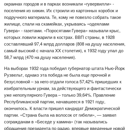
окраинах городов и в парках возникали «гувервилли» -
поселения из хижин. Их строили из картонных коробок и
подручного материала. Те, кому не повезло собрать такое
жилище, спали на скамейках, укрываясь «одеялами
Гувера» - газетами. «Поросятами Гувера» называли крыс,
которых ловили жарили в кострах. ВВП страны, в 1928
составлявший 97,4 млрд долларов (808 на душу населения,
самый высокий с начала XX столетия), к 1932 году упал до
58,7 млрд (470 на душу населения).
На выборах 1932 года победил губернатор штата Нью-Йорк
Рузвельт, однако эта победа не была еще прочной и
безусловной – за него отдали голоса 57,42% пришедших к
изибрательным урнам, за действующего и фантастически
уже непопулярного Гувера – только 39,64%. Правление
Республиканской партии, начавшееся в 1921 году,
окончилось. К власти пришел кандидат Демократической
партии. «Страна была на волосок от гибели», — заявил
согражданам в «Беседе у камина» (так назывались
обращения президента по радио, впервые введенные новой