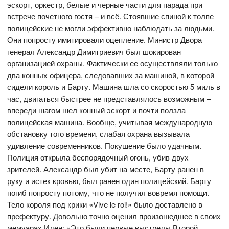
эскорт, оркестр, белые и черные части для парада при
встрече почетного гостя – и всё. Стоявшие спиной к толпе
полицейские не могли эффективно наблюдать за людьми.
Они попросту имитировали оцепление. Министр Двора
генерал Александр Димитриевич был шокирован
организацией охраны. Фактически ее осуществляли только
два конных офицера, следовавших за машиной, в которой
сидели король и Барту. Машина шла со скоростью 5 миль в
час, двигаться быстрее не представлялось возможным –
впереди шагом шел конный эскорт и почти ползла
полицейская машина. Вообще, учитывая международную
обстановку того времени, слабая охрана вызывала
удивление современников. Покушение было удачным.
Полиция открыла беспорядочный огонь, убив двух
зрителей. Александр был убит на месте, Барту ранен в
руку и истек кровью, был ранен один полицейский. Барту
погиб попросту потому, что не получил вовремя помощи.
Тело короля под крики «Vive le roi!» было доставлено в
префектуру. Довольно точно оценил произошедшее в своих
мемуарах Иден: «Это были первые выстрелы Второй