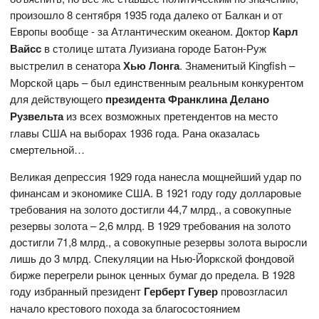
произошло 8 сентября 1935 года далеко от Балкан и от
Европы вообще - за Атлантическим океаном. Доктор
Карл
Вайсс
в столице штата Луизиана городе Батон-Руж
выстрелил в сенатора
Хью Лонга
. Знаменитый Kingfish –
Морской царь – был единственным реальным конкурентом
для действующего
президента Франклина Делано
Рузвельта
из всех возможных претендентов на место
главы США на выборах 1936 года. Рана оказалась
смертельной…
Великая депрессия 1929 года нанесла мощнейший удар по
финансам и экономике США. В 1921 году году долларовые
требования на золото достигли 44,7 млрд., а совокупные
резервы золота – 2,6 млрд. В 1929 требования на золото
достигли 71,8 млрд., а совокупные резервы золота выросли
лишь до 3 млрд. Спекуляции на Нью-Йоркской фондовой
бирже перегрели рынок ценных бумаг до предела. В 1928
году избранный президент
Герберт Гувер
провозгласил
начало крестового похода за благосостоянием