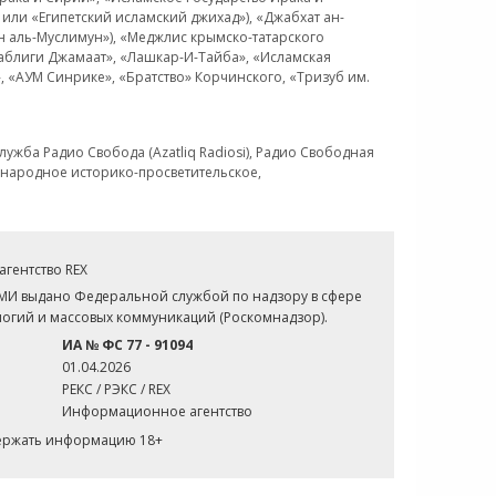
или «Египетский исламский джихад»), «Джабхат ан-
н аль-Муслимун»), «Меджлис крымско-татарского
Таблиги Джамаат», «Лашкар-И-Тайба», «Исламская
 «АУМ Синрике», «Братство» Корчинского, «Тризуб им.
ужба Радио Свобода (Azatliq Radiosi), Радио Свободная
ждународное историко-просветительское,
гентство REX
СМИ выдано Федеральной службой по надзору в сфере
огий и массовых коммуникаций (Роскомнадзор).
ИА № ФС 77 - 91094
01.04.2026
РЕКС / РЭКС / REX
Информационное агентство
держать информацию 18+