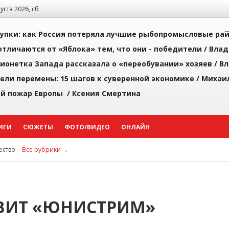
густа 2026, сб
упки: как Россия потеряла лучшие рыбопромысловые ра
тличаются от «Яблока» тем, что они - победители /
Влад
ионетка Запада рассказала о «переобувании» хозяев /
Вл
рели перемены: 15 шагов к суверенной экономике /
Михаи
й пожар Европы /
Ксения Смертина
ИГИ
СЮЖЕТЫ
ФОТО/ВИДЕО
ОНЛАЙН
ство
Все рубрики →
АВИТ «ЮНИСТРИМ»