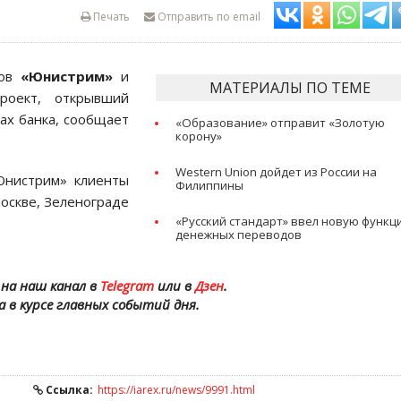
Печать
Отправить по email
дов
«Юнистрим»
и
МАТЕРИАЛЫ ПО ТЕМЕ
роект, открывший
ах банка, сообщает
«Образование» отправит «Золотую
корону»
Western Union дойдет из России на
Юнистрим» клиенты
Филиппины
Москве, Зеленограде
«Русский стандарт» ввел новую функ
денежных переводов
на наш канал в
Telegram
или в
Дзен
.
а в курсе главных событий дня.
Ссылка:
https://iarex.ru/news/9991.html