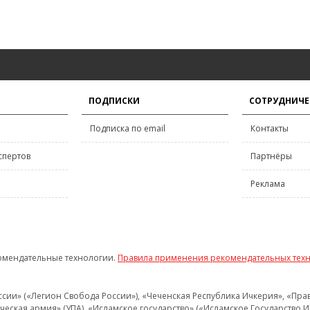
ПОДПИСКИ
СОТРУДНИЧЕ
Подписка по email
Контакты
спертов
Партнёры
Реклама
омендательные технологии.
Правила применения рекомендательных тех
и» («Легион Свобода России»), «Чеченская Республика Ичкерия», «Правый
еская армия» (УПА), «Исламское государство» («Исламское Государство И