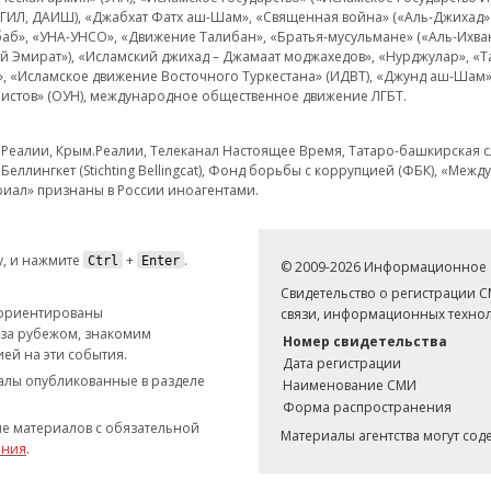
 ИГИЛ, ДАИШ), «Джабхат Фатх аш-Шам», «Священная война» («Аль-Джихад» 
аб», «УНА-УНСО», «Движение Талибан», «Братья-мусульмане» («Аль-Ихва
кий Эмират»), «Исламский джихад – Джамаат моджахедов», «Нурджулар», «
», «Исламское движение Восточного Туркестана» (ИДВТ), «Джунд аш-Шам»,
истов» (ОУН), международное общественное движение ЛГБТ.
з.Реалии, Крым.Реалии, Телеканал Настоящее Время, Татаро-башкирская сл
Беллингкет (Stichting Bellingcat), Фонд борьбы с коррупцией (ФБК), «Ме
иал» признаны в России иноагентами.
, и нажмите
+
.
Ctrl
Enter
© 2009-2026 Информационное а
Свидетельство о регистрации 
 ориентированы
связи, информационных технол
 за рубежом, знакомим
Номер свидетельства
ей на эти события.
Дата регистрации
иалы опубликованные в разделе
Наименование СМИ
Форма распространения
е материалов с обязательной
Материалы агентства могут со
ания
.