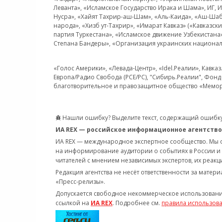
Леванта», «Исламское Государство Ирака и Шама», ИГ,
Нусра», «Хайят Тахрир-аш-Шам», «Аль-Каида», «Аш-Шаб
народа», «Хизб ут-Тахрир», «Имарат Кавказ» («Кавказс
партия Туркестана», «Исламское движение Узбекистана
Степана Бандеры», «Организация украинских национал
«Голос Америки», «Левада-Центр», «Idel.Реалии», Кавка
Европа/Радио Свобода (PCE/PC), "Сибирь.Реалии", Фонд 
благотворительное и правозащитное общество «Мемор
Нашли ошибку? Выделите текст, содержащий ошибку
ИА REX — российское информационное агентство
ИА REX — международное экспертное сообщество. Мы
на информирование аудитории о событиях в России и
читателей с мнением независимых экспертов, их реакци
Редакция агентства не несёт ответственности за матер
«Пресс-релизы».
Допускается свободное некоммерческое использовани
ссылкой на
ИА REX
. Подробнее см.
правила использов