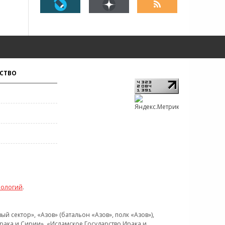
СТВО
нологий
.
 сектор», «Азов» (батальон «Азов», полк «Азов»),
рака и Сирии», «Исламское Государство Ирака и