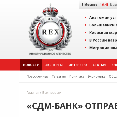
В Москве:
16:42
, 8 ав
Анатомия уст
Большевики о
Киевская мар
В России наз
Миграционны
НОВОСТИ
ЭКСПЕРТЫ
ИНТЕРВЬЮ
СТАТЬИ
КН
Пресс-релизы
Telegram
Политика
Экономика
Обще
Главная
»
Все новости
«СДМ-БАНК» ОТПР