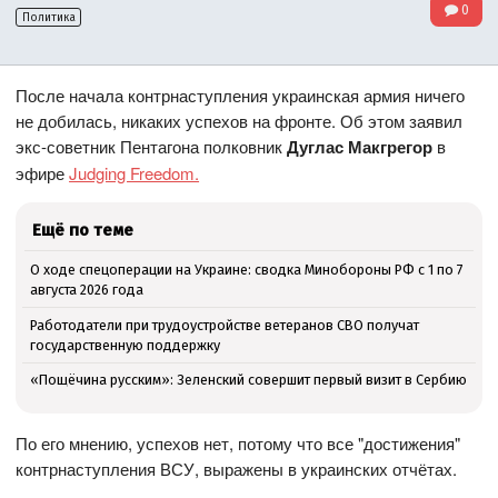
0
Политика
После начала контрнаступления украинская армия ничего
не добилась, никаких успехов на фронте. Об этом заявил
экс-советник Пентагона полковник
Дуглас Макгрегор
в
эфире
Judging Freedom.
Ещё по теме
О ходе спецоперации на Украине: сводка Минобороны РФ с 1 по 7
августа 2026 года
Работодатели при трудоустройстве ветеранов СВО получат
государственную поддержку
«Пощёчина русским»: Зеленский совершит первый визит в Сербию
По его мнению, успехов нет, потому что все "достижения"
контрнаступления ВСУ, выражены в украинских отчётах.