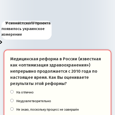
Киевская марионетка
В России назрели
Миграционный пожар
Россия начинает
Россия зимой 1904
Русская нация вчера и
Почему правый крах в
Место Науру / Науэро в
У сионистского проекта
Запада рассказала о
перемены: 15 шагов к
Европы
сбрасывать балласт
года: первые уступки во
сегодня
Варшаве не поможет её
современной истории
появилось украинское
«переобувании» хозяев
суверенной экономике
Анкориджа
внутренней политике
отношениям с Россией?
Южной Осетии
измерение
Медицинская реформа в России (известная
как «оптимизация здравоохранения»)
непрерывно продолжается с 2010 года по
настоящее время. Как Вы оцениваете
результаты этой реформы?
На отлично
Неудовлетворительно
Не знаю, поскольку процесс не завершён