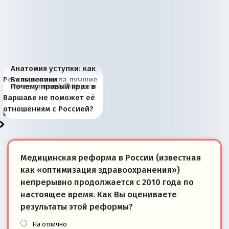
Анатомия уступки: как
Россия потеряла лучшие
Большевики
Киевская марионетка
В России назрели
Миграционный пожар
Россия начинает
Россия зимой 1904
Русская нация вчера и
Почему правый крах в
рыбопромысловые
отличаются от «Яблока»
Запада рассказала о
перемены: 15 шагов к
Европы
сбрасывать балласт
года: первые уступки во
сегодня
Варшаве не поможет её
районы Баренцева
тем, что они -
«переобувании» хозяев
суверенной экономике
Анкориджа
внутренней политике
отношениям с Россией?
моря
победители
Медицинская реформа в России (известная
как «оптимизация здравоохранения»)
непрерывно продолжается с 2010 года по
настоящее время. Как Вы оцениваете
результаты этой реформы?
На отлично