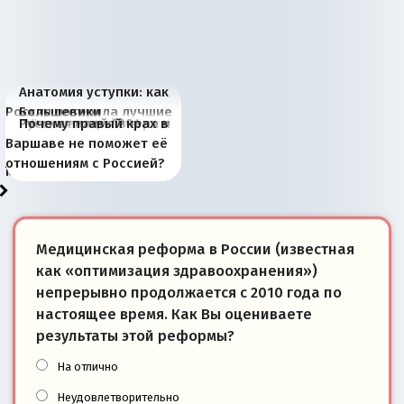
Анатомия уступки: как
Россия потеряла лучшие
Большевики
Киевская марионетка
В России назрели
Миграционный пожар
Россия начинает
Россия зимой 1904
Русская нация вчера и
Почему правый крах в
рыбопромысловые
отличаются от «Яблока»
Запада рассказала о
перемены: 15 шагов к
Европы
сбрасывать балласт
года: первые уступки во
сегодня
Варшаве не поможет её
районы Баренцева
тем, что они -
«переобувании» хозяев
суверенной экономике
Анкориджа
внутренней политике
отношениям с Россией?
моря
победители
Медицинская реформа в России (известная
как «оптимизация здравоохранения»)
непрерывно продолжается с 2010 года по
настоящее время. Как Вы оцениваете
результаты этой реформы?
На отлично
Неудовлетворительно