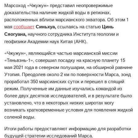
Марсоход «Чжужун» представил неопровержимые
доказательства наличие жидкой воды в регионах,
расположенных вблизи марсианского экватора. Об этом 1
мая
сообщает
Синьхуа,
ссылаясь на статью
Цинь
Сяогуана,
научного сотрудника Института геологии и
геофизики Академии наук Китая (АНК).
«Чжужун», являющийся частью марсианской миссии
«Тяньвэнь-1», совершил посадку на красную планету 15
мая 2021 года в северном полушарии, на обширной равнине
Утопия. Преодолев около 2 км по поверхности Марса, зонд
проработал 350 марсианских суток и перешел в спящий
режим. Полученные им данные изучались командой из
более двух десятков исследователей, и в результате было
установлено, что в некоторых низких широтах могу
возникать кратковременные условия для появления жидкой
соленой воды.
Итоги работы предоставляют информацию для разработки
будущей стратегии исследований Марса.