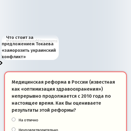
Что стоит за
В России назрели
Миграционный пожар
Россия начинает
Россия зимой 1904
Русская нация вчера и
Почему правый крах в
Место Науру / Науэро в
У сионистского проекта
предложением Токаева
перемены: 15 шагов к
Европы
сбрасывать балласт
года: первые уступки во
сегодня
Варшаве не поможет её
современной истории
появилось украинское
«заморозить украинский
суверенной экономике
Анкориджа
внутренней политике
отношениям с Россией?
Южной Осетии
измерение
конфликт»
Медицинская реформа в России (известная
как «оптимизация здравоохранения»)
непрерывно продолжается с 2010 года по
настоящее время. Как Вы оцениваете
результаты этой реформы?
На отлично
Неудовлетворительно