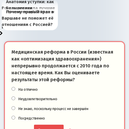
Анатомия уступки: как
Россия потеряла лучшие
Большевики
Киевская марионетка
В России назрели
Миграционный пожар
Россия начинает
Россия зимой 1904
Русская нация вчера и
Почему правый крах в
рыбопромысловые
отличаются от «Яблока»
Запада рассказала о
перемены: 15 шагов к
Европы
сбрасывать балласт
года: первые уступки во
сегодня
Варшаве не поможет её
районы Баренцева
тем, что они -
«переобувании» хозяев
суверенной экономике
Анкориджа
внутренней политике
отношениям с Россией?
моря
победители
Медицинская реформа в России (известная
как «оптимизация здравоохранения»)
непрерывно продолжается с 2010 года по
настоящее время. Как Вы оцениваете
результаты этой реформы?
На отлично
Неудовлетворительно
Не знаю, поскольку процесс не завершён
Посредственно