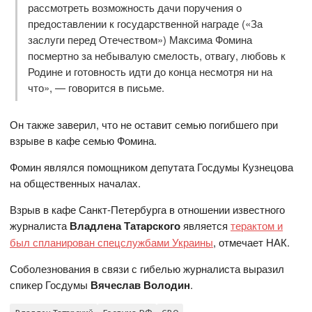
рассмотреть возможность дачи поручения о
предоставлении к государственной награде («За
заслуги перед Отечеством») Максима Фомина
посмертно за небывалую смелость, отвагу, любовь к
Родине и готовность идти до конца несмотря ни на
что», — говорится в письме.
Он также заверил, что не оставит семью погибшего при
взрыве в кафе семью Фомина.
Фомин являлся помощником депутата Госдумы Кузнецова
на общественных началах.
Взрыв в кафе Санкт-Петербурга в отношении известного
журналиста
Владлена Татарского
является
терактом и
был спланирован спецслужбами Украины
, отмечает НАК.
Соболезнования в связи с гибелью журналиста выразил
спикер Госдумы
Вячеслав Володин
.