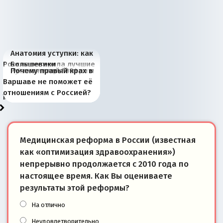
Анатомия уступки: как
Россия потеряла лучшие
Большевики
Киевская марионетка
В России назрели
Миграционный пожар
Россия начинает
Россия зимой 1904
Русская нация вчера и
Почему правый крах в
рыбопромысловые
отличаются от «Яблока»
Запада рассказала о
перемены: 15 шагов к
Европы
сбрасывать балласт
года: первые уступки во
сегодня
Варшаве не поможет её
районы Баренцева
тем, что они -
«переобувании» хозяев
суверенной экономике
Анкориджа
внутренней политике
отношениям с Россией?
моря
победители
Медицинская реформа в России (известная
как «оптимизация здравоохранения»)
непрерывно продолжается с 2010 года по
настоящее время. Как Вы оцениваете
результаты этой реформы?
На отлично
Неудовлетворительно