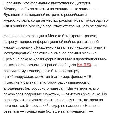
Напомним, что формально выступление Дмитрия
Медведева было ответом на скандальные заявления
Лукашенко на недавней встрече с российскими
журналистами, когда он жестко раскритиковал руководство
РФ и обвинил Москву в попытках отстранить его от власти.
На пресс-конференции в Минске был, кроме прочего,
затронут вопрос информационной войны, развязанной
между странами. Лукашенко назвал это «недопустимым в
международной практике» в мирное время и обвинил
Кремль в заказе «дезинформационных и провокационных»
сюжетов. Напомним, как ранее сообщало
ИА REX
, по
российскому телевидению был показан ряд
антибелорусских сюжетов (например, фильм НТВ
«Крестный батька», в котором рассказывалось о
злодеяниях белорусского лидера). «Вы же знаете, кто
заказывает подобные сюжеты», — отметил Лукашенко. Но
оправдываться или отвечать на всю ту грязь, которая на
него льется, белорусский лидер не намерен. «Начнешь
отвечать — только еще больше запачкаешься», —