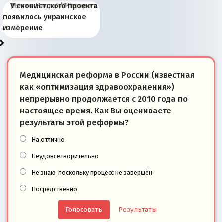
Киевская марионетка
В России назрели
Миграционный пожар
Россия начинает
Россия зимой 1904
Русская нация вчера и
Почему правый крах в
Место Науру / Науэро в
У сионистского проекта
Запада рассказала о
перемены: 15 шагов к
Европы
сбрасывать балласт
года: первые уступки во
сегодня
Варшаве не поможет её
современной истории
появилось украинское
«переобувании» хозяев
суверенной экономике
Анкориджа
внутренней политике
отношениям с Россией?
Южной Осетии
измерение
Медицинская реформа в России (известная
как «оптимизация здравоохранения»)
непрерывно продолжается с 2010 года по
настоящее время. Как Вы оцениваете
результаты этой реформы?
На отлично
Неудовлетворительно
Не знаю, поскольку процесс не завершён
Посредственно
Результаты